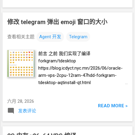
resizeContentGetHeight() - 已有检查 优先级
实践 Herems 对接 mimo-v2.5-pro 下面的引
2 notificationText() - 通知预览 reply/quote -
用框里面都是我发给
Agent
的自然语言
回复引用 dialogs_layout - 对话预览
修改 telegram 弹出
https://github.com/crazypeace/forkgram-
emoji
窗口的大小
优先级 3 send_action - 输入状态...
tdesktop 是 对
https://github.com/forkgram/tdesktop 的一
查看相关主题:
Agent
开发
Telegram
份 fork 你调用项目中的 github action 编译一
份 win10 amd64 环境的二进制 我以为项目里
前言 之前 我们实现了编译
的
action
应该是成功的, 但其实是失败的. 而
forkgram/tdesktop
且每编译一次需要的时间还不短
(1.5h 到 2h)
https://blog.icdyct.nyc.mn/2026/06/oracle-
在此, 记录一些重要的交互 你会用到下面这些
arm-vps-2cpu-12ram-47hdd-forkgram-
数据, 这些数据只能写到 github secret 里, 不
tdesktop-aqtinstall-qt.html
能暴露在项目中. App api_id: xxxxxxxxx App
https://blog.icdyct.nyc.mn/2026/06/2g-x86-
api_hash:
vps-forkgram-tdesktop-swap-8g.html 那么,
六月 28, 2026
yyyyyyyyyyyyyyyyyyyyyyyyyyyyyyyyy 不考虑
实验一下能不能用自然语言指挥 Agent 帮我
READ MORE »
win7 兼容性, 只考虑 win10 amd64
环境 过程
发表评论
修改 telegram 吧! 比如, 鼠标移到
emoji
按钮
中还有一些其它修正, 但是我是让 Agent 自己
上时, 自动弹窗, 我想让这个弹窗高度是现有
去根据报错信息自己修正的. 最终的 action 文
的一半, 宽度是现有的
2/3. 面向
Agent
开发
件 https://github.com/crazypeace/forkgram-
先完成 forkgram/tdesktop 项目的编译, 略.