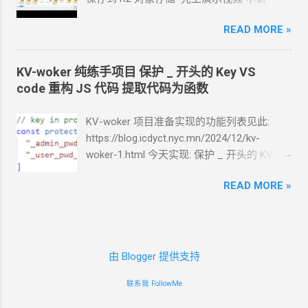
API token 关键注意权限 Account.API
Cloudflare
账号，略。 * 以下操作过程中, 标
Tokens, User.API Tokens 这个
READ MORE »
cloudflare
颜色的信息 , 你最好另外单独记好. 这样操作
token 有 Account.API Tokens, User.API
流程比较顺畅. 创建
R2 记住这个
R2
的名字，
Tokens 的权限
以 r2test 为例 设置公开链接 记住这个
R2
公
KV-woker 纯练手项目 保护 _ 开头的 Key VS
cfut_*************************************
开链接, https://pub-*****.r2.dev 设置 CORS
code 重构 JS 代码 提取代码为函数
*********** 在你自己的 .env 文件中保存好
策略 [ { "AllowedOrigins": [ "*" ],
新建一个 cloudflare worker , 测试能否获取
"AllowedMethods": [ "PUT", "GET",
KV-woker 项目准备实现的功能列表见此:
这个页面的内容
"HEAD", "DELETE" ],
https://blog.icdyct.nyc.mn/2024/12/kv-
https://www.dapenti.com/blog/blog-
"AllowedHeaders": [ "*" ] } ] * 注, 说实
woker-1.html 今天实现: 保护 _ 开头的 KV
对.
responsive-new.asp?
话这里有一点点粗暴, 但是问题不大. 创建
R2
因为我们的目标是把配置项都放到 KV 中保
subjectid=184&name=xilei Agent
返回的结果
API 回到
R2 overview
页面, 记住这个
READ MORE »
存. 按目前的设计, 需要把理更多的配置项的
看起来正常 我现在需要你通过 这个 worker
Account ID 点击 Manage 按钮 点击 "Create
KV 放到 protect_keylist 中. 如果未来系统有
生成 RSS 输出 一会儿
Agent
就完成了 用浏
User API token" 按钮 选择 "Object Read &
配置项的扩充, 那么就要记得在
览器和
RSS
软件试了一下, 正常. 接下来, 做一
Write" - "Specify bucket(s)" - 选择你刚刚创建
protect_keylist 中添加, 这是不优雅的. 我们
些优化. 改造为定时触发 生成
RSS, 定时每天
的 R2 r2test 记住生成的 Access Key ID ,
可以约定, 配置项在 KV 中都以 _ 开头保存. 这
由 Blogger 提供支持
0:00
生成. 生成的
RSS
结果保存在
KV
中, 每
Secret Access Key 创建
KV 记住这个
KV
的
一点和自动生成短链的方法也不冲突, 自动生
次访问从
KV
中读取结果. 全文 HTML + 短
名字，以 kvtest 为例 创建
Worker
服务 设置
联系我 FollowMe
成短链的字符中不含有 _ 符号. 本项目目前保
description (500
字) 条数降到 10 篇全文
绑定
KV 变量名称必须设置为 LINKS ， KV
的
护两个
KV, _admin_pwd_ 和 _user_pwd_ ,