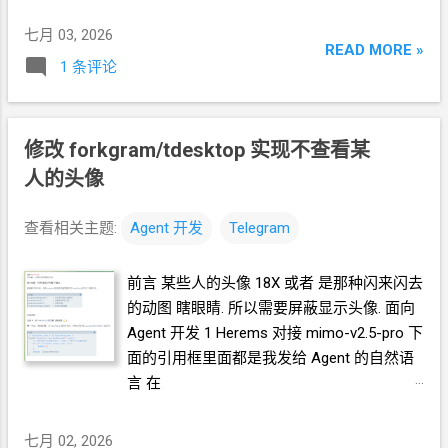
pro 下面的引用框里面都是我发给
Agent
的
七月 03, 2026
自然语言 在
READ MORE »
1 条评论
https://github.com/crazypeace/forkgram-
tdesktop 基于 dev 新开一个 branch at-me-
on-top 新建一个
yml
文件, 基于这个
branch
编译 分析 forkgram 在显示对话分组时的代
修改 forkgram/tdesktop 实现不查看某
码逻辑 着重分析, 如何知道 对话是否在分组
人的头像
中置顶, 对话有多少未读, 对话是否设置为
mute, 对话中是否有人
react emoji
给我, 对话
查看相关主题:
Agent
开发
Telegram
中是否有人
at
我. 分析 在显示对话分组时的
排序优先级 Agent
反馈: 当群组中有人
@
我
前言 某些人的头像
18X 或者 是那种闪来闪去
时, 产生和 PrimaryUnmutedMessages 一样
的动图 瞎眼睛. 所以需要屏蔽显示头像. 面向
的效果 Agent
反馈: 同意 方案
A, 请实施. 但
Agent
开发
1 Herems 对接 mimo-v2.5-pro 下
Agent 实际上干活又不是方案
A
的修改, 改了
面的引用框里面都是我发给
Agent
的自然语
另一个地方. 效果 可以看到除了原有的未读
言 在
群组置顶的效果以外, 还增加了 @
我消息的
https://github.com/crazypeace/forkgram-
群 置顶的效果. Github
tdesktop 基于 dev 新开一个 branch ban-
https://github.com/crazypeace/forkgram-
七月 02, 2026