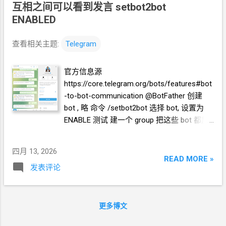
'your_bot_token' const WEBHOOK = '/endpoint' const
互相之间可以看到发言 setbot2bot
SECRET = 'you_should_generate_random_string' const
ENABLED
DELETE_AFTER_MS = 5 * 60 * 1000 // 5
分钟 /** * 将已发送
的消息存入 KV * key: msg:{delete_at}:{chat_id}:
查看相关主题:
Telegram
{message_id} */ async function saveMessage(env, chatId,
messageId) { const deleteAt = String(Date.now() +
官方信息源
DELETE_AFTER_MS).padStart(16, '0') const key =
https://core.telegram.org/bots/features#bot
`msg:${deleteAt}:${chatId}:${messageId}` await
-to-bot-communication @BotFather 创建
env.BOT_MSG.put(key, '1', { expirationTtl: 20 * 60 // 20
分钟
bot , 略 命令 /setbot2bot 选择 bot, 设置为
兜底清理 }) } /** * Cron 触发：删除所有到期的消息 ...
ENABLE 测试 建一个 group 把这些 bot 都加
入这个 group 把这些 bot 都设置为 gropu 的
admin 找
AI
写一个测试程序 ( 蓝色 部分以
四月 13, 2026
你自己的实际情况为准) 生成一个测试程序,
READ MORE »
发表评论
测试 telegram bot 在 telegram group 中是否
能看到互相之间发消息. 要测试 直接发消息
和 @ username 发消息 这
2
种用法 有几个
telegram bot, username 和 bot token 如下:
更多博文
@CrazyAgentWatchBot