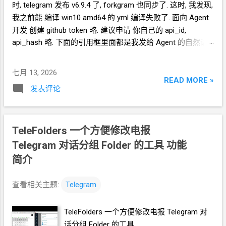
消息...
时, telegram 发布 v6.9.4
了, forkgram
也同步了. 这时, 我发现,
方增加一条"Go to the last message
我之前能 编译
win10 amd64
的
yml 编译失败了. 面向
Agent
mentioned me" 成果 群组菜单 跳转结果
开发 创建 github token 略. 建议申请 你自己的 api_id,
Github 代码
api_hash 略. 下面的引用框里面都是我发给
Agent
的自然语
https://github.com/crazypeace/forkgram-
言 在 https://github.com/crazypeace/forkgram-tdesktop 项
tdesktop/tree/goto-last-mention Release
目上开一个
branch for-forkgram-v6.9.4 把
https://github.com/crazypeace/forkgram-
七月 13, 2026
https://github.com/forkgram/tdesktop 项目的代码 复制到这
READ MORE »
tdesktop/releases/tag/goto-last-mention
发表评论
个
branch
上. 所有用来编译项目的
yml
都设置为手动触发. 建
一个编译 win10 amd64 的 yml, 只编译这个
branch 用 后台脚
本 监控
github action 的编译结果. 当编译结果出来之后, 如果
TeleFolders 一个方便修改电报
编译失败, 分析原因, 修正问题, 开始新的编译, 继续用 后台脚
本监控
github action 的编译结果. Hermes 对接 Hy3 (hermes
Telegram
对话分组
Folder
的工具 功能
官方送的) 干了
1
天多, 没成功. Hermes 对接 mimo-v2.5(pro)
简介
* 刚好这两天在
Linux.do
捡到了别人用不完的
mimo 干了很
久, 成功完成编译 Github
查看相关主题:
Telegram
https://github.com/crazypeace/forkgram-tdesktop/blob/for-
forkgram-v6.9.4-new/.github/workflows/win.yml
TeleFolders 一个方便修改电报
Telegram
对
话分组
Folder
的工具