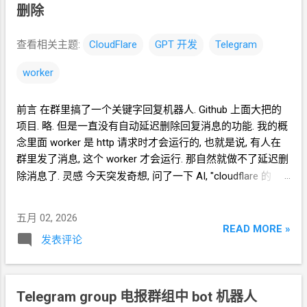
到的
AI 网页版免费账户
claude
删除
https://claude.ai/
查看相关主题:
CloudFlare
GPT
开发
Telegram
worker
前言 在群里搞了一个关键字回复机器人. Github 上面大把的
项目. 略. 但是一直没有自动延迟删除回复消息的功能. 我的概
念里面 worker 是 http 请求时才会运行的, 也就是说, 有人在
群里发了消息, 这个
worker
才会运行. 那自然就做不了延迟删
除消息了. 灵感 今天突发奇想, 问了一下
AI, "cloudflare 的
worker 怎么实现定时任务". WOKAO, 原来 2022
年官方就支
持了 Cron Trigger 接下来就是无趣的面向
GPT
开发 粘贴 的
五月 02, 2026
代码是一个基于 cloudflare worker 的 telegram bot. 我要实
READ MORE »
发表评论
现
bot
回复的消息延迟
5~10
分钟删除的功能. 我给这个
worker 绑定了一个 KV : BOT_MSG, 用于保存发出的消息的
数据. 我给这个 worker 设置了定时
5
分钟的 cron trigger. 请
改进这段代码 贴一下代码吧. const TOKEN =
Telegram group
电报群组中 bot
机器人