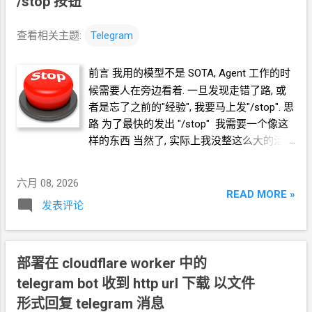
/stop 按钮
间不够 解决方案 新开了一个 session, 让
Hermes 到互联网上去找一下相关资料, 有没
查看相关主题:
Telegram
有人遇到过同样的 telegram desktop 编译失
败的情况. Hermes 找来找去, 找到一个解决方
前言 我用的模型不是
SOTA, Agent
工作的时
案. 直接用
aqtinstall
安装
(而不是编译) QT
候需要人在旁边看着. 一旦发现走错了路, 或
6.11.1, 然后用 .so 动态链接 第
3
次编译 成功
者是忘了之前的"经验", 我要马上发"/stop". 思
用时 约
5
小时 内存峰值 约
9GB (整个系统)
路 为了最快的发出 "/stop" 我需要一个像这
硬盘占用 约
10GB (只统计编译相关的) (Qt
直
样的东西 当然了, 实际上我没整这么大的活.
接下载了, 不需要编译) 总结 1, 让 Agent 先
我在
Telegram
里面找到的最合适的表达方式
参考官方编译指南 (用 Docker)
就是 ReplyKeyboardMarkup
回复键盘 就像这
六月 08, 2026
https://github.com/telegramdesktop/tdeskto
样 Github
READ MORE »
p/blob/dev/docs/building-linux.md 2, 如果 第
发表评论
https://github.com/crazypeace/hermes-skill-
1
步 失败, 就分析 Docker 流程, 拆成一步一步
telegram-stop-button
的操作, 看哪里出问题. 如果卡在
Qt
编译步骤,
那么用
aqtinstall
安装
Qt 代替编译
部署在 cloudflare worker 中的
telegram bot 收到 http url 下载 以文件
形式回复 telegram 消息