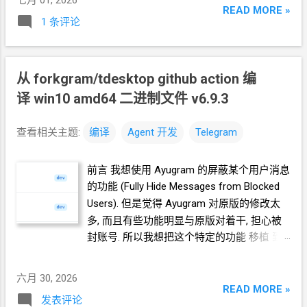
头像了. 面向
Agent
开发
3 向 Agent 描述了
发给
Agent
的自然语言 分析 Ayugram 项目
READ MORE »
测试结果. Agent
又分析了一圈, 说 用户的
1 条评论
分析
blocked 状态是慢加载的. 我换了一种方法验
https://github.com/AyuGram/AyuGramDeskt
证. 先打开 Settings - Privacy and Security -
op 与 源项目的不同之处, 哪些代码实现了过
Blocked users 加载了 blocked 用户列表后.
滤用户发言的功能? 聚焦 隐藏被屏蔽用户消
从
forkgram/tdesktop github action
编
再打开群链接, 就能看到群消息的头像是按期
息 这一功能, 分析完整的功能实现流程, 注明
译 win10 amd64 二进制文件 v6.9.3
望被屏蔽的. * 好吧. 只是演示一下基本功能,
涉及的源文件及行数 把你分析的内容总结 为
我决定就做到这个样子为止了. 演示效果
.md 报告 在 Forkgram 上面开发 在
查看相关主题:
编译
Agent
开发
Telegram
Github
https://github.com/crazypeace/forkgram-
https://github.com/crazypeace/forkgram-
tdesktop 新开一个 branch feat-hide-msg-
tdesktop/tree/ban-avatar-pic
前言 我想使用 Ayugram 的屏蔽某个用户消息
from-blocked-users 新建一个
yml
文件, 基于
的功能
(Fully Hide Messages from Blocked
这个
branch
编译 在 feat-hide-msg-from-
Users). 但是觉得
Ayugram
对原版的修改太
blocked-users 分支上进行开发 功能: 在群组
多, 而且有些功能明显与原版对着干, 担心被
消息显示时, 屏蔽某个用户消息
(Fully Hide
封账号. 所以我想把这个特定的功能 移植 到
Messages from Blocked Users) 参考分析报
Forkgram 上面. 第一步当然是 从
告 /root/ayugram-filter-analysis.md Agent
反
forkgram/tdesktop github repo
编译 win10
馈: 同意你的修改方案, 实施优先级改动一下:
六月 30, 2026
amd64 二进制文件 不过, 这个过程并没有我
READ MORE »
优先级 1 isHidden() - 主入口
发表评论
想象中的顺利, 所以我单独保存为一篇
blog