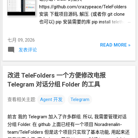
https://github.com/crazypeace/TeleFolders
安装 下载项目源码, 解压. (或者你 git clone
也可以) pip
安装需要的库 pip install telethon
eel pysocks 启动后端 * 推荐 申请 你自己的
api_id, api_hash https://my.telegram.org/ 在
七月 09, 2026
项目解压的目录中运行 python -m
READ MORE »
发表评论
telefolders --api_id 611335 --api_hash
d524b414d21f4d37f08684c1df41ac9c --
proxy " socks5://localhost:1080 " 其中,
api_id, api_hash 推荐使用你自己申请的,
改进 TeleFolders 一个方便修改电报
proxy 按需使用. 启动前端 用浏览器访
Telegram
对话分组
Folder
的工具
问 http://localhost:8000/main.html 提示你输
入电话号码 按提示, 一步一步完成登录过程.
查看相关主题:
Agent
开发
Telegram
你会需要在已登录设备上接收 验证码
login
code, 需要输入
2FA
密码
(如果你设置了的
前言 我的
Telegram
加入了许多群组. 所以, 我需要管理对话
话) 登录完成后, 你会看到这样的主界面 基本
分组
Folder. 在
github
上面已经有一个项目 Noradrenalin-
功能 下图中, 黄色区域是可以鼠标点击切换状
team/TeleFolders 但是这个项目只实现了基本功能, 用起来还
态的. 状态包括 未设置: 空心
+
号 包含: 实心