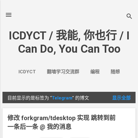
跳至主要内容
ICDYCT / 我能, 你也行 / I
Can Do, You Can Too
ICDYCT
翻墙学习交流群
编程
随想
生活
VPN&VPS
案例
更多…
其它
目前显示的是标签为
“
Telegram
”
的博文
显示全部
博
文
修改 forkgram/tdesktop 实现 跳转到前
一条后一条
@
我的消息