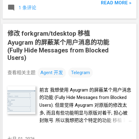
avatar-pic 新建一个
yml
文件, 基于这个
READ MORE »
tdesktop/tree/at-me-on-top
1 条评论
branch
编译 分析代码 显示 avatar 图片的场
景. 包括但不限于: 在群消息中显示, 在
profile
窗口显示, 在
profile
窗口点了
avatar
图片后
修改 forkgram/tdesktop 移植
全屏显示 讨论, 如果我希望某个用户的
avatar
图片显示时, 就和没有设置
avatar
图片一样的
Ayugram 的屏蔽某个用户消息的功能
处理逻辑. 最高效的修改方式是怎样的?
(Fully Hide Messages from Blocked
Agent
反馈: 采用 方案 A：在 PeerData 层拦
Users)
截, 判断方式为该用户是否被
blocked. * 我就
用 blocked 用户列表简单演示一下基本功能.
查看相关主题:
Agent
开发
Telegram
效果 群消息还显示头像, 点开 profile 窗口也
显示头像. 不过
profile 窗口的头像点不出来
前言 我想使用 Ayugram 的屏蔽某个用户消息
全屏显示了. 面向
Agent
开发
2 向 Agent 描
的功能
(Fully Hide Messages from Blocked
述了测试结果. Agent
又分析了一圈, 说还有
Users). 但是觉得
Ayugram
对原版的修改太
个函数要改. 效果 一打开群链接, 看到了群消
多, 而且有些功能明显与原版对着干, 担心被
息, 是能看到应该屏蔽的头像图片的. 但是点
封账号. 所以我想把这个特定的功能 移植 到
击 群消息的头像, 打开 profile 窗口之后, 头像
Forkgram 上面. 面向
Agent
开发 Herems 对
就按未设置的样子显示了, 群消息里也不显示
接 mimo-v2.5-pro 下面的引用框里面都是我
七月 01, 2026