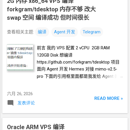
2G
内存 x86_64 VPS 编译
tdesktop/blob/dev/.github/workflows/win.ym
Herems 对接 mimo-v2.5-pro 下面的引用框
forkgram/tdesktop 内存不够 改大
l ======== 后记 全新编译需要时间 4h 19m
里面都是我发给
Agent
的自然语言 把
33s 修改代码后的再次编译 (利用以前编译的
swap 空间 编译成功 但时间很长
telegram
运行起来, 截个图看看. Agent 装
action cache) 时间 2h 3m 11s 理论上说, 小
了 Xvfb, 截了个图 开个
VNC, 让我连上去操作
改了一下代码再编译不应该要这么久. 我在
查看相关主题:
编译
Agent
开发
Telegram
Agent
开了个
VNC, 我连上去, 完成登录
VPS 上改动代码后再编译也不需要这么久.
Telegram
账户的操作. 现在我已经登录了, 你
不知道 github action 文件需要做哪些设置. 我
前言 我的
VPS
配置 2 vCPU 2GB RAM
看一下界面 Agent 说看到了. 注意界面右下
已经问了一遍 免费版的国内
AI
了, 没有...
120GB Disk 想编译
角的 emoji 按钮, 它在语音输入按钮的左边 当
https://github.com/forkgram/tdesktop 项目
我把鼠标移到 emoji 按钮上时, 会弹出一个
面向
Agent
开发 Hermes 对接 mimo-v2.5-
emoji, stiker, gif 选择窗口. 我需要你修改
pro 下面的引用框里面都是我发给
Agent
的
forkgram 的代码, 将这个弹出窗口的高度改
自然语言 把
为原来的 1/2, 宽度改为原来的 2/3 Agent 开
https://github.com/forkgram/tdesktop clone
始分析代码, ... , 说"找到了！定义在
六月 26, 2026
chat_helpers.style 文件中： 现在修改尺寸：
到本地, 并完成编译 Agent 反馈: 尝试了几次,
READ MORE »
发表评论
- 宽度: 345px × 2/3 = 230px - 最小高度:
总是失败 分析一下你做过了什么， 得到什么
278px ÷ 2 = 139px - 最大高度: 640px ÷ 2 =
结果 Agent
反馈: 发现需要 40+ 外部库 (ada,
320px" 改完之后, 让
Agent
编译生成新的二
openssl, ffmpeg, qt, webrtc...) 这些库需要预
进制文件, 运行起来, 开
VNC
让我操作. 验收
先编译安装到 /usr/local 或 ../Libraries - 这个
Oracle ARM VPS 编译