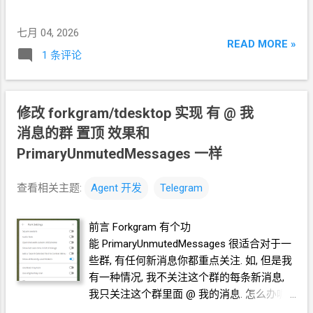
给
Agent
的自然语言 在
个方案. longcat-2.0
有机率在做任务
A
时, 把任务
B
的正确的
https://github.com/crazypeace/forkgram-
七月 04, 2026
结果破坏了. 所以, 在验证功能满足要求后, 要提交
github (我
tdesktop 基于 dev 新开一个 branch feat-
READ MORE »
知道可以本地
git, 但面对小白, 就不搞这么复杂了. 而且担心
1 条评论
mute-all 新建一个
yml
文件, 基于这个
branch
万一
agent
把本地整个目录删了呢?) 如果你突然发现, 哎呀,
编译 分析 对话分组
Folder 右键菜单 Mark
现在在做任务
A, 怎么任务
B
的效果没了
/
坏了? 你可以找到
as read 的工作流程 分析 单个对话 右键菜单
任务
B
正确
/
正常 的
commit,...
Mute forver 的工作流程 在 对话分组
Folder
修改 forkgram/tdesktop 实现 有
@
我
右键菜单 添加一个新功能 "Mute All" 工作流
消息的群 置顶 效果和
程是遍历这个对话分组
Folder 中的每个对话,
PrimaryUnmutedMessages
一样
设置"Mute forever" 测试
1 启动程序, 测试. 发
现没有生成新功能. 向
Agent
反馈测试结果,
查看相关主题:
Agent
开发
Telegram
Agent
说 Folder 在侧边栏和顶部 是不同的代
码, 刚刚的修改是针对顶部的. 于是又为了侧
前言 Forkgram 有个功
边栏添加代码, 增加功能入口. 效果 Github
能 PrimaryUnmutedMessages 很适合对于一
https://github.com/crazypeace/forkgram-
些群, 有任何新消息你都重点关注. 如, 但是我
tdesktop/tree/feat-mute-all
有一种情况, 我不关注这个群的每条新消息,
我只关注这个群里面 @
我的消息. 怎么办呢?
面向
Agent
开发 Herems 对接 mimo-v2.5-