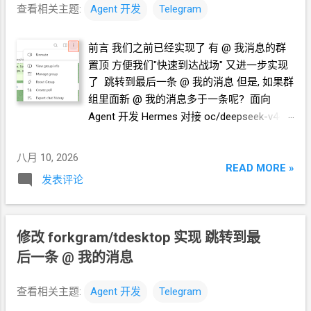
查看相关主题:
Agent
开发
Telegram
前言 我们之前已经实现了 有
@
我消息的群
置顶 方便我们"快速到达战场" 又进一步实现
了 跳转到最后一条
@
我的消息 但是, 如果群
组里面新 @
我的消息多于一条呢? 面向
Agent
开发 Hermes 对接 oc/deepseek-v4-
flash-free
https://blog.icdyct.nyc.mn/2026/08/omnirout
八月 10, 2026
e-hermes-agent-oracle-arm-ubuntu-root-
READ MORE »
发表评论
sudo-.html 下面的引用框里面都是我发给
Agent
的自然语言 基
于 https://github.com/crazypeace/forkgram-
修改 forkgram/tdesktop 实现 跳转到最
tdesktop/tree/goto-last-mention 的代码, 进
行增强开发 当 点击 "Go to the last msg
后一条
@
我的消息
mentioned me" 之后, 实现了跳转消息的效果,
然后, 在这个时候, 再次点击 "Go to the last
查看相关主题:
Agent
开发
Telegram
msg mentioned me", 希望能继续跳转到再上