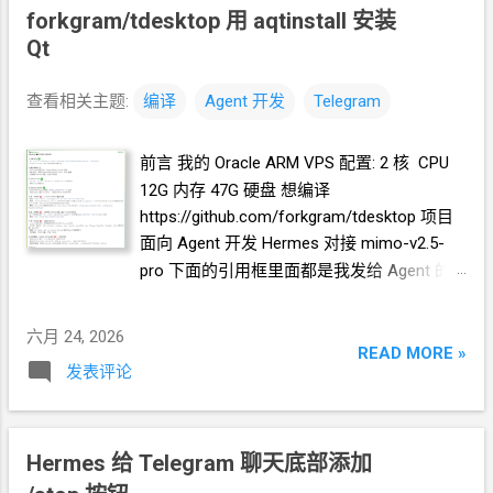
过程只能全部成功或全部失败吗？ 能不能一
效果: 完
forkgram/tdesktop 用
aqtinstall
安装
个一个编译？ Agent 改为一个一个编译. 结果
Qt
在编译 qtgui 的时候内存爆了, 编译中止. 后来
agent 找到办法, 安装
Qt, 然
查看相关主题:
编译
Agent
开发
Telegram
后 DESKTOP_APP_USE_PACKAGED=ON Qt
就不用编译了. 然后, 完成了 tg_owt
前言 我的 Oracle ARM VPS 配置: 2
核 CPU
(WebRTC) 的编译. 但还是, 在最终生成
12G 内存 47G 硬盘 想编译
telegram 时内存爆了. 尝试 方案 改大 swap
https://github.com/forkgram/tdesktop 项目
空间 改成 4GB, 还是爆内存 改成 8GB, 编译成
面向
Agent
开发 Hermes 对接 mimo-v2.5-
功 编译时间非常久, 特别地, 我这个
VPS
是
pro 下面的引用框里面都是我发给
Agent
的
HDD
硬盘不是
SSD. 你可以给
Agent
下个定时
自然语言 把
任务 给你自己设置一个
30
分钟的定时任务
https://github.com/forkgram/tdesktop clone
用于监控 tdesktop 编译的进度 如果编译出
六月 24, 2026
到本地, 并完成编译 第
1
次编译 失败 原因 硬
READ MORE »
错, 检查出错原因, 修复, 再次开始编译 结论
发表评论
盘空间不够 记录 解决方案 新开了一个
如果你只有
2G
内存的
VPS, 也是可以玩
session, 让
Hermes 分析硬盘空间占用, 把一
telegram
开发的. 只不过要花特别多的时间在
些其它项目的环境删了, 把一些可以移动的数
编译上面. 非常不推荐.
Hermes 给 Telegram 聊天底部添加
据 打包搬到其它
VPS
上暂存. 清理出来 25G
硬盘剩余空间. 第
2
次编译 失败 原因 硬盘空