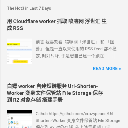
3942075861:AAHkMpXv2nQrWsYd8bJtLfCeU
The Hot3 in Last 7 Days
o9GiN1KmZw @CrazyAgentDesignBot
7150283946:AABxRqNj5vTgKhEa3cWmYsPd
用 Cloudflare worker 抓取 喷嚏网 浮世汇 生
Fu7LiOz4Xbn @CrazyAgentCodeBot
成 RSS
5827364019:AAEvNuGz3tFwBqXk7yRmJcSh
5OaDpI8LlTx @CrazyAgentTestBot
前言 我喜欢看 喷嚏网「浮世汇」 和 「图
6038195274:AAHkMpXv2nQrWsYd8bJtLfCeU
卦」 但是一直以来使用的
RSS feed
都不稳
o9GiN1KmZw 有一个 telegram group, id
如
定, 时好时坏. 于是想自己建一个跑在
下: tg group id -1003918964882 如果你是找
cloudflare 的 worker
上. 面向
Agent
开发
网页版的
AI
写的, 那么就自己保存程序文件
READ MORE »
Hermes 对接 grok-4.5 下面的引用框里面都是
了运行. 如果是找 openclaw / hermes 写的,
我发给
Agent
的自然语言 我要创建一个
可以直接让
TA
帮你运行. ======== 好文推荐
cloudflare 的 API token, 这个 token 有最大的
《电报
telegram 不是公开群组的群成员也可
白嫖
worker 自建短链服务 Url-Shorten-
权限, 可以用来创建各种小权限的 API token.
Worker 变身文件保管站 File Storage 保存
以发送贴纸?》 《Openclaw 学习
telethon
技
告诉我应该怎样一步一步操作. * 我的
agent
到 R2
对象存储 搭建手册
能 生成
session 发送
Telegram
电报消息 读
跑在
VPS
上, 所以我只能这么干. 遇到问题可
取
Telegram
电报消息》 《如何正确提问 及
以截图发给
Agent
问应该点哪里. 如果你的
Github https://github.com/crazypeace/Url-
错误求助反面实例》
Agent
跑在你自己电脑上, 你让
Agent
自己操
Shorten-Worker 变身文件保管站 File Storage
作电脑的浏览器就行了. 你应该创建这么一个
保存到 R2
对象存储 先上演示视频 申请