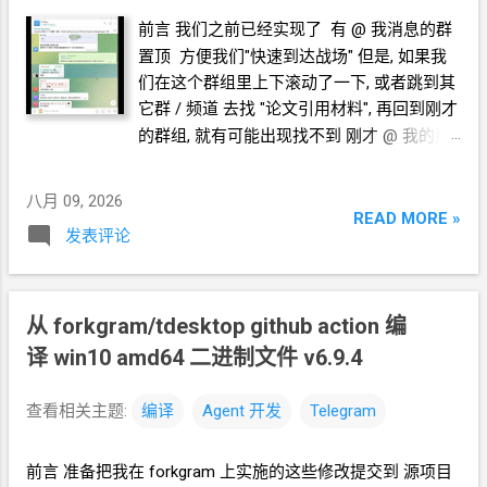
一条 @
消息 你说一下你是怎么理解 我的需
前言 我们之前已经实现了 有
@
我消息的群
求的, 与我讨论. Agent
分析了一通, 问我, 向前
置顶 方便我们"快速到达战场" 但是, 如果我
跳转的时候, 以什么为锚点? 是把上一次跳转
们在这个群组里上下滚动了一下, 或者跳到其
的消息
id
保存下来, 作为锚点? 还是以当前群
它群
/
频道 去找 "论文引用材料", 再回到刚才
组消息视口可见的消息为锚点? 锚点
=
当前
的群组, 就有可能出现找不到 刚才
@
我的那
视口 把原来的 "Go to the last message
条消息 的情况. 如果你喜欢在多个群里面"剧
mentioned me" 菜单项 改为 "Go to the Pre
烈地与人交流", 说不定你需要这样的功能: 找
msg @me" 效果为, 以当前视口为锚点, 跳转
八月 09, 2026
到上一条
@
我的消息 面向
Agent
开发
READ MORE »
上一条 @
我 的消息 增加一项 "Go to the
发表评论
Hermes 对接 oc/deepseek-v4-flash-free
Next msg @me" 效果为, 以当前视口为锚点,
https://blog.icdyct.nyc.mn/2026/08/omnirout
跳转下一条 @
我 的消息 成果 群组菜单 跳转
e-hermes-agent-oracle-arm-ubuntu-root-
效果 Github 代码
sudo-.html 下面的引用框里面都是我发给
从
forkgram/tdesktop github action
编
https://github.com/crazypeace/forkgram-
Agent
的自然语言 分析
译 win10 amd64 二进制文件 v6.9.4
tdesktop/tree/goto-pre-next-mention
https://github.com/forkgram/tdesktop 如果
Release
我要实现这样一个功能: 我想找到群组中上一
https://github.com/crazypeace/forkgram-
查看相关主题:
编译
Agent
开发
Telegram
条 @
我的消息, 或回复我的消息. 有什么方
tdesktop/releases/tag/goto-pre-next-
案? 目前 forkgram 在群组中有一个菜单项是
mention ======== 后记 跳转下一条 @
我 的
前言 准备把我在 forkgram 上实施的这些修改提交到 源项目
"Go to the first message", 在这个菜单项的下