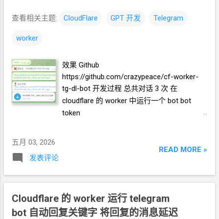
查看相关主题:
CloudFlare
GPT
开发
Telegram
worker
效果 Github
https://github.com/crazypeace/cf-worker-
tg-dl-bot 开发过程 总共对话
3
次 在
cloudflare 的 worker 中运行一个
bot bot
token
1234567890:AAHkMpXv2nQrWsYd8bJtLfCeU
o9GiN1KmZw 功能是, bot 收到
telegram 消
五月 03, 2026
息时, 把消息内容识为 http url, 访问后, 将内容
READ MORE »
发表评论
以文件形式回复
telegram 消息. 注册
Webhook 的过程, 优化为访问这个 worker 的
url 后面跟上 webhook, 如 https://green-
c943.crazypeace.workers.dev/webhook set
Cloudflare 的 worker 运行 telegram
webhook 是不是要传入一个秘密字符串? 用
bot 自动回复关键字 将回复的消息延迟