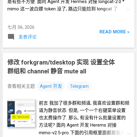
是有些不方便. 面向 Agent 开发 Hermes 对接 longcat-2.0 *
+
号 置顶: 实心大头钉 排除: 实心-号 过滤器
mimo
这一波白嫖
token
没了, 路边只能捡到
longcat
了
功能 在界面上部, 有几个过滤器, 控制表格中
longcat-2.0 对比 mimo-v2.5 (pro) 能力要弱一个级别, 所以整
显示哪些对话
Dialog 导出
CSV 右上角按钮,
个过程并不那么顺利, 我就不贴 咒语
(prompt)
了 开发成果
弹出菜单, Export CSV 导入
CSV 右上角按钮,
七月 06, 2026
界面支持英语 (原项目为俄语) 实现 创建对话分组
Folder 的
READ MORE »
弹出菜单, Import CSV
发表评论
功能 (原项目只有个功能入口) 设置 archived, personal, bot,
group, channel 过滤器 (原项目只有 archived 显示
/
隐藏)
CSV 导出 / 导入 Github
https://github.com/crazypeace/TeleFolders ======== 后记
修改 forkgram/tdesktop 实现 设置全体
longcat-2.0 我的使用体感有点像 之前 hermes 提供免费用的
群组和
channel 静音 mute all
mimo-v2 (不是
v2.5) longcat-2.0 许愿
(one-shot)
的效果并不
好. 推荐你先让
TA
出设计方案, 然后你审视这个方案, 优化或
查看相关主题:
Agent
开发
Telegram
者推翻这个方案, 或者找更高智能的模型出方案. 再让
TA
实
施. 当你与 agent 讨论过多个方案后, 让
agent
把你决定要用
前言 我加了很多群和频道, 我喜欢设置群和频
的方案总结 为 .md 文件, 你再扫一眼. 然后让
agent 按.md
文
道为静音状态. 但是, 一个一个右键菜单设置
件实施. 避免
agent
没听明白你最终选择的是哪个方案, 也避
也太费操作了. 那么, 有没有什么批量设置的
免长时间实施过程中, 注意力飘移, 转去尝试其它讨论过的方
方法呢? 面向
Agent
开发 Herems 对接
案. * 跟对接什么模型有关, mimo-v2.5(pro)
的效果要更好一
mimo-v2.5-pro 下面的引用框里面都是我发
些, 没这么麻烦, 用自然语言就能指挥, 能听懂你选择的是哪一