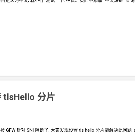
自定义为中文, 就不行. 测试一下. 在管理页面中添加 "中文短链" 查询 
tlsHello
分片
式被
GFW
针对
SNI
阻断了. 大家发现设置
tls hello 分片能解决此问题. s