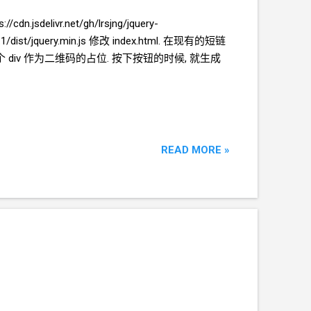
://cdn.jsdelivr.net/gh/lrsjng/jquery-
.1/dist/jquery.min.js 修改
index.html. 在现有的短链
个
div
作为二维码的占位. 按下按钮的时候, 就生成
READ MORE »