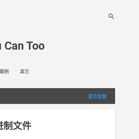
 Can Too
案例
其它
显示全部
二进制文件