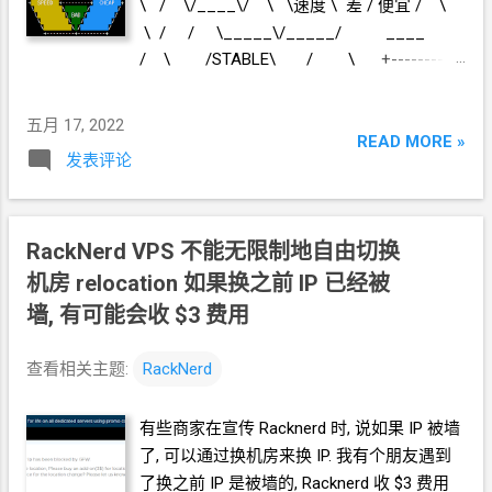
\ / \/____\/ \ \速度 \ 差 / 便宜
/ \
\ / / \_____\/_____/ ____
/ \ /STABLE\ / \ +----------
+ /\E.P./\SLOW/\ / \ /NO\ / \ / \/
\/ \ + +------+ +
五月 17, 2022
\SPEED\SUCK/CHEAP/ \ \ / /
READ MORE »
发表评论
\_____\/_____/ +--...
RackNerd VPS 不能无限制地自由切换
机房
relocation 如果换之前
IP
已经被
墙, 有可能会收
$3
费用
查看相关主题:
RackNerd
有些商家在宣传
Racknerd
时, 说如果
IP
被墙
了, 可以通过换机房来换
IP. 我有个朋友遇到
了换之前
IP
是被墙的, Racknerd
收
$3
费用