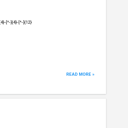
^-]{4}-[^-]{12}
READ MORE »