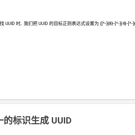
找
UUID 时, 我们把
UUID
的目标正则表达式设置为 ([^-]{8}-[^-]{4}-[^-]{4}-[
一的标识生成
UUID