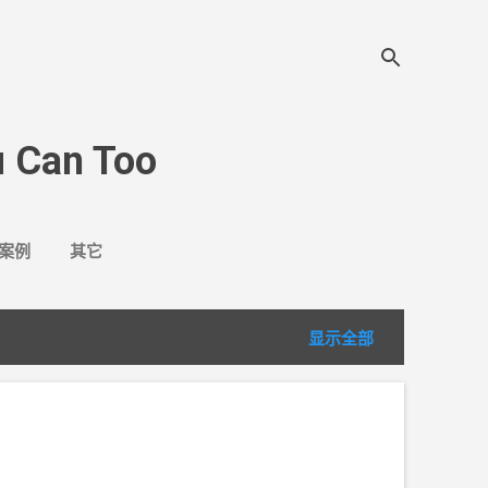
 Can Too
案例
其它
显示全部