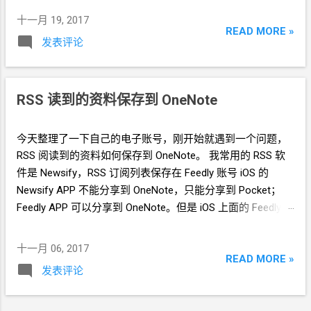
用呢？或者利用它的计算能力，外接显示器呢？之前是觉得
十一月 19, 2017
苹果的协议是自己弄的一套 airplay，如果去买一个
apple tv
READ MORE »
发表评论
的话太不值得了。刚刚去搜了一下，其实像小米盒子也是可
以支持
airplay
的。嗯，这会是以后的一个方向。 我又想了一
下，小米盒子会强行放广告，这是我不喜欢的。 也许以后会
去搞个安卓的盒子吧。 ============= 我现在的想法是，
RSS
读到的资料保存到
OneNote
买一个
i5
的
2
合
1
电脑，平时放在桌面上，接一个
usb-type
c
的扩展座。 这个扩展座也给笔记本充电，同时扩展出
LCD
今天整理了一下自己的电子账号，刚开始就遇到一个问题，
显示屏、有线网卡、键盘、鼠标。 平时需要在房间到处走的
RSS
阅读到的资料如何保存到
OneNote。 我常用的
RSS
软
时候，在床上的时候，把
2
合
1
电脑拿在手里
件是
Newsify，RSS
订阅列表保存在
Feedly
账号 iOS
的
Newsify APP
不能分享到
OneNote，只能分享到
Pocket；
Feedly APP
可以分享到
OneNote。但是
iOS
上面的
Feedly
APP
的使用方式我不喜欢。 （Evernote
因为免费账户不能超
过
2
个终端的设定，我只能弃用了。而
Google
的
Keep
没有
十一月 06, 2017
READ MORE »
iOS
端，所以我最终选择
OneNote） （OneNote
的使用方式
发表评论
是好多个笔记本，唉，我也正在适应中……） iOS
的
Newsify
不能直接分享到
OneNot，但是可以通过
iOS
系统系统自带的