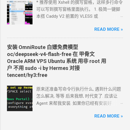
以截图发给
Agent
问应该点哪里. 如果你的
* 推荐使用 Xshell 的撰写窗格，这样多行命令
Agent
跑在你自己电脑上, 你让
Agent
自己操
可以写到撰写窗格里面执行。 1. 极简一键脚
作电脑的浏览器就行了. 你应该创建这么一个
本搭 Caddy V2 前置的
VLESS
或
API token 关键注意权限 Account.API
Vmess+WebSocket+TLS 设置好域名解析,
Tokens, User.API Tokens 这个
READ MORE »
cloudflare
如 vless.mydomain.com , CDN
关掉 bash
token 有 Account.API Tokens, User.API
<(curl -L
Tokens 的权限
https://github.com/crazypeace/v2ray_wss/ra
安装
OmniRoute 白嫖免费模型
cfut_*************************************
w/main/install.sh) 搭完自己检查一下是否能
oc/deepseek-v4-flash-free 在 甲骨文
*********** 在你自己的 .env 文件中保存好
正常使用 CDN
可以开 2. 搭建
NaiveProxy 2.1
Oracle ARM VPS Ubuntu
系统 用非
root
用
新建一个 cloudflare worker , 测试能否获取
设置域名解析, 如 np.mydomain.com , CDN
关
户 不用
sudo -i by Hermes 对接
这个页面的内容
掉 -update- 所有以下这些步骤，我做成了一
tencent/hy3:free
https://www.dapenti.com/blog/blog-
个一键脚本。执行这个脚本，以下步骤都不
responsive-new.asp?
用手搓了。 bash <(curl -L
原来还准备写命令行执行什么, 遇到什么问题
subjectid=184&name=xilei Agent
返回的结果
https://github.com/crazypeace/naive/raw/m
怎么解决, 等等 后来我想, 时代变了. 应该让
看起来正常 我现在需要你通过 这个 worker
ain/install.sh) 2.2 用
Caddy
官方脚本安装
Agent
来帮我安装. 如果你已经有安装好
生成 RSS 输出 一会儿
Agent
就完成了 用浏
Caddy 来源:
Agent 的环境, 你只要把准备安装
omniroute
览器和
RSS
软件试了一下, 正常. 接下来, 做一
https://caddyserver.com/docs/install#debian
READ MORE »
的 SSH 用户名和密码告诉 TA 就行了. 怎么使
些优化. 改造为定时触发 生成
RSS, 定时每天
-ubuntu-raspbian sudo apt install -y debian-
唤
Agent 可以滚动到下面部分看. 这里 我演示
0:00
生成. 生成的
RSS
结果保存在
KV
中, 每
keyring debian-archive-keyring apt-transport-