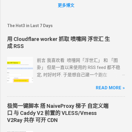
share sheet
分享到
OneNot。但不好的是，这样分享再来
更多博文
的，只有很短的一个内容，并不能完整的将整个网页的内容
保存下来。想一想也明白，iOS
系统的
ShareSheet
不可能到
处传递整篇网页，这个
ShareSheet
最大的作用是微信啊，微
The Hot3 in Last 7 Days
博啊分享一个链接出去，带上一点点介绍文字就可以了。 ……
因为
Newsify
在中国区
AppStore
下架了，切到美区，发现
用 Cloudflare worker 抓取 喷嚏网 浮世汇 生
Google Keep
也有了。然而，在我的
iPhone SE
上面，连打
成 RSS
字的地方都显示不出来，没有对
SE
的屏幕做适配。 另外，
也看了一下
Evernote、OneNote、Keep
之间的对比，觉得
前言 我喜欢看 喷嚏网「浮世汇」 和 「图
Keep
还是搜索功能弱了一点，不适合作为长期的知识收集工
卦」 但是一直以来使用的
RSS feed
都不稳
具。 用了
IFTTT
的
Evetnote
转
OneNote
的功能，标题文字
定, 时好时坏. 于是想自己建一个跑在
会变成方块。 今天先总结一下吧，以后再接着弄。 1、
cloudflare 的 worker
上. 面向
Agent
开发
Newsify
的
Feedly
星标转
OneNote。Feedly
要订阅
READ MORE »
PRO
会
Hermes 对接 grok-4.5 下面的引用框里面都是
员。 2、Newsify
转
Pocket，再用
IFTTT
转
OneNote。
我发给
Agent
的自然语言 我要创建一个
Newsify
收藏到
Pocket
的时候，要等那么
1
秒钟，使用体验
cloudflare 的 API token, 这个 token 有最大的
极简一键脚本 搭
NaiveProxy
梯子 自定义端
不流畅。 3、Newsify
转
Evernote，再用
IFTTT
转
权限, 可以用来创建各种小权限的 API token.
口 与
Caddy V2
前置的
VLESS/Vmess
OneNote。标题文字会变方块。
告诉我应该怎样一步一步操作. * 我的
agent
V2Ray
共存 可开
CDN
跑在
VPS
上, 所以我只能这么干. 遇到问题可