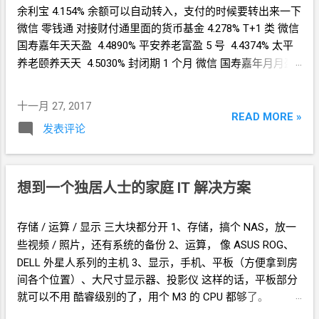
余利宝 4.154% 余额可以自动转入，支付的时候要转出来一下
微信 零钱通 对接财付通里面的货币基金 4.278% T+1 类 微信
国寿嘉年天天盈 4.4890% 平安养老富盈
5
号 4.4374% 太平
养老颐养天天 4.5030% 封闭期
1
个月 微信 国寿嘉年月月盈
4.774% 封闭期
6
个月 微信 国寿广源
180 5.099% 平安养老富
盈
180
天 5.181%
十一月 27, 2017
READ MORE »
发表评论
想到一个独居人士的家庭
IT
解决方案
存储
/
运算
/
显示 三大块都分开 1、存储，搞个
NAS，放一
些视频
/
照片，还有系统的备份 2、运算， 像
ASUS ROG、
DELL 外星人系列的主机 3、显示，手机、平板（方便拿到房
间各个位置）、大尺寸显示器、投影仪 这样的话，平板部分
就可以不用 酷睿级别的了，用个
M3
的
CPU
都够了。
============= 我在想为什么我不能用
iPad Mini4
当作平板