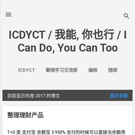
跳至主要内容
ICDYCT / 我能, 你也行 / I
Can Do, You Can Too
ICDYCT
翻墙学习交流群
编程
随想
生活
VPN&VPS
案例
更多…
其它
目前显示的是 2017
的博文
显示全部
博
文
整理理财产品
T+0 类 支付宝 余额宝
3.950% 支付的时候可以直接当余额用