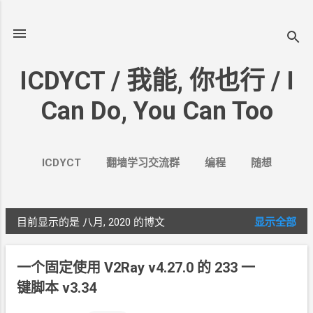
跳至主要内容
ICDYCT / 我能, 你也行 / I
Can Do, You Can Too
ICDYCT
翻墙学习交流群
编程
随想
生活
VPN&VPS
案例
更多…
其它
目前显示的是 八月, 2020
的博文
显示全部
博
文
一个固定使用
V2Ray v4.27.0 的 233
一
键脚本 v3.34