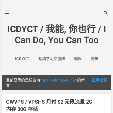
跳至主要内容
ICDYCT / 我能, 你也行 / I
Can Do, You Can Too
ICDYCT
翻墙学习交流群
编程
随想
生活
VPN&VPS
案例
更多…
其它
目前显示的是标签为
“
vpshostingservice
”
的博
显示全部
博
文
文
CWVPS / VPSHS 月付
$2 无限流量 2G
内存 30G
存储