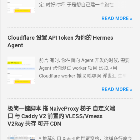
定, 时好时坏. 于是想自己建一个跑在
cloudflare 的 worker
上. 面向
Agent
开发
READ MORE »
Hermes 对接 grok-4.5 下面的引用框里面都是
我发给
Agent
的自然语言 我要创建一个
cloudflare 的 API token, 这个 token 有最大的
Cloudflare 设置 API token 为你的
Hermes
权限, 可以用来创建各种小权限的 API token.
Agent
告诉我应该怎样一步一步操作. * 我的
agent
跑在
VPS
上, 所以我只能这么干. 遇到问题可
前言 有时, 你在面向
Agent
开发的时候, 需要
以截图发给
Agent
问应该点哪里. 如果你的
Agent
帮你测试
worker
项目 比如, <用
Agent
跑在你自己电脑上, 你让
Agent
自己操
Cloudflare worker 抓取 喷嚏网 浮世汇 生成
作电脑的浏览器就行了. 你应该创建这么一个
RSS> 这样的开发过程
API token 关键注意权限 Account.API
READ MORE »
https://blog.icdyct.nyc.mn/2026/07/cloudflare
Tokens, User.API Tokens 这个
cloudflare
-worker-rss.html 有时, 你需要
Agent
代替你
token 有 Account.API Tokens, User.API
照着教程设置一些
worker 或者
KV 或者
R2
极简一键脚本 搭
NaiveProxy
梯子 自定义端
Tokens 的权限
等 比如, <ShareX 将图片上传到 R2
对象存储
口 与
Caddy V2
前置的
VLESS/Vmess
cfut_*************************************
通过
S3
上传器>
V2Ray
共存 可开
CDN
*********** 在你自己的 .env 文件中保存好
https://blog.icdyct.nyc.mn/2026/06/sharex-
新建一个 cloudflare worker , 测试能否获取
r2-s3.html 上面这些操作都需要一个前提, 你
* 推荐使用 Xshell 的撰写窗格，这样多行命令