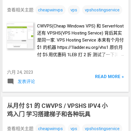
查看相关主题:
cheapwinvps
vps
vpshostingservice
CWVPS(Cheap Windows VPS) 和 ServerHost
还有 VPSHS(VPS Hosting Service) 背后其实
是同一家. VPS Hosting Service 本来有个月付
$1
的机器 https://1ladder.eu.org/vhs1 原价月
付 $5 用优惠码 1LEB 打
2
折 测试了一下其它
的购买选项, 还有月付
$2
的机器 2G 内存
30G 存储 同样无限流量
六月 24, 2023
https://1ladder.eu.org/vhs2 原价月付 $8 用优
READ MORE »
发表评论
惠码 2LEB 打
25
折 查了一下, 属于 CC
(COLOCROSSING) 机房.
从月付
$1
的
CWVPS / VPSHS IPV4 小
鸡入门 学习搭建梯子和各种玩具
查看相关主题:
cheapwinvps
vps
vpshostingservice