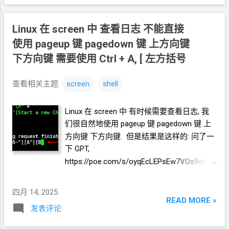
pagedown
键 上方向键 下方向键 移动光标 3.
使用空格键设置复制内容的起始点 4. 继续移
Linux 在 screen 中 查看日志 不能直接
动光标, 并再次使用空格键设置复制内容的结
束点 会有提示信息, 复制了多少字符进入缓冲
使用 pageup
键 pagedown
键 上方向键
区 4. 进入命令模式 Ctrl + A, : 冒号 5. 用命令
下方向键 需要使用 Ctrl + A, [ 左方括号
保存缓冲区的内容到文件 writebuf
/root/log1.txt 保存成功也会有提示 好了. 现
查看相关主题:
screen
shell
在你在任何地方, 即使是脱离了
screen
窗口,
也可以打开文件查看保存下来的日志内容了,
Linux 在 screen 中 有时候需要查看日志, 我
当然文件也可以被传输到你期望的任何地方.
们很自然地使用 pageup
键 pagedown
键 上
======== 完
方向键 下方向键. 但是结果是这样的: 问了一
下
GPT,
https://poe.com/s/oyqEcLEPsEw7VOs9obdE
Linux 在 screen 中不能直接使用 pageup
键
pagedown
键 上方向键 下方向键 查看日志.
四月 14, 2025
需要按 Ctrl + A, [ 也就是先按 Ctrl + A, 再按
READ MORE »
发表评论
左方括号键
[ 这时, 终端会显示这样 然后就可
以"照常"使用
pageup
键 pagedown
键 上方向