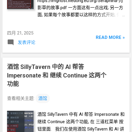
https://imghost.lvedong.eu.org/Seraphina-月
欢迎留言. 导入角色卡 通用的方法是, 下载一
影草的故事.pdf 一方面这有一点出戏; 另一方
个图片文件. 再导入酒馆
SillyTavern 具体而
面, 如果每个故事都要以这样的方式开始, 你
言, 比如 然后在酒馆中点击如下按钮 选择你
会不会觉得有一点麻烦? 还有一点, 在角色
刚刚下载的图片文件. 稍等片刻, 即可. 图片导
的"角色描述" 和 "第一条消息"是大段英文的
入后, 不仅角色有头像, 而且"角色描述" 和 "第
四月 21, 2025
前提下, 用户发出第一条"使用中文输出", AI
READ MORE »
一条消息" 里面都设置好了. 也就是说, 你下载
发表评论
有可能仍然生成英文或者生成夹中夹英的结
的角色图片文件, 并不是一个单纯的图片, 里
果. 让我们来探索其它让酒馆生成中文故事的
面是附带了角色的设定的. 开始讲故事 选择你
方法. 方案一 前面我们探索过 酒馆
刚刚导入的角色卡就可以和
AI
合作讲故事了.
SillyTavern
实际上和
AI
之间通信的数据格式
酒馆
SillyTavern 中的 AI
帮答
开始你的文爱体验吧! 让
AI
输出中文
. AI
是根据我们发过去的内容, "续写"一段文
https://blog.icdyct.nyc.mn/2025/04/sillytaver
Impersonate 和 继续
Continue 这两个
字. 所以如果我们发给
AI
的数据是中文的, 那
n-cn.html
功能
么
AI"续写"的内容也会是中文. 按这样的思路,
我们把酒馆角色的 角色描述 和 第一条消息
查看相关主题:
酒馆
都翻译为中文. 改成下面这样 (我是随便找的
机翻, 故意没有仔细修正, 这是普通人的真实
酒馆
SillyTavern 中有 AI
帮答
Impersonate 和
体验) * 注意 <START>, {{user}}, {{char}} 这种
继续
Continue 这两个功能, 在 三道杠菜单 按
是酒馆系统专用保留字. 要对照原文查一下,
钮里面. 我们在使用酒馆
SillyTavern
和
AI
讲
如果保留字被翻译了, 需要你还原. 角色描述