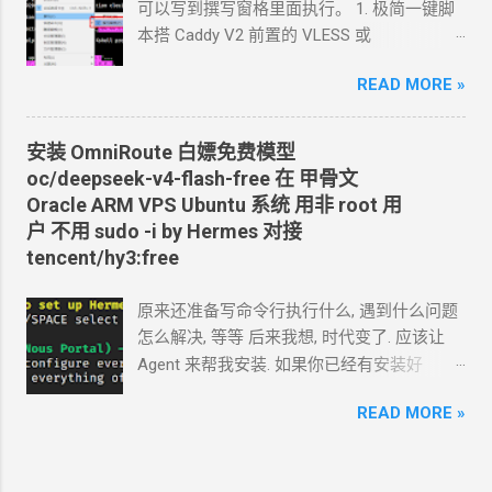
Agent
跑在你自己电脑上, 你让
Agent
自己操
可以写到撰写窗格里面执行。 1. 极简一键脚
作电脑的浏览器就行了. 你应该创建这么一个
本搭 Caddy V2 前置的
VLESS
或
API token 关键注意权限 Account.API
Vmess+WebSocket+TLS 设置好域名解析,
Tokens, User.API Tokens 这个
READ MORE »
cloudflare
如 vless.mydomain.com , CDN
关掉 bash
token 有 Account.API Tokens, User.API
<(curl -L
Tokens 的权限
https://github.com/crazypeace/v2ray_wss/ra
安装
OmniRoute 白嫖免费模型
cfut_*************************************
w/main/install.sh) 搭完自己检查一下是否能
oc/deepseek-v4-flash-free 在 甲骨文
*********** 在你自己的 .env 文件中保存好
正常使用 CDN
可以开 2. 搭建
NaiveProxy 2.1
Oracle ARM VPS Ubuntu
系统 用非
root
用
新建一个 cloudflare worker , 测试能否获取
设置域名解析, 如 np.mydomain.com , CDN
关
户 不用
sudo -i by Hermes 对接
这个页面的内容
掉 -update- 所有以下这些步骤，我做成了一
tencent/hy3:free
https://www.dapenti.com/blog/blog-
个一键脚本。执行这个脚本，以下步骤都不
responsive-new.asp?
用手搓了。 bash <(curl -L
原来还准备写命令行执行什么, 遇到什么问题
subjectid=184&name=xilei Agent
返回的结果
https://github.com/crazypeace/naive/raw/m
怎么解决, 等等 后来我想, 时代变了. 应该让
看起来正常 我现在需要你通过 这个 worker
ain/install.sh) 2.2 用
Caddy
官方脚本安装
Agent
来帮我安装. 如果你已经有安装好
生成 RSS 输出 一会儿
Agent
就完成了 用浏
Caddy 来源:
Agent 的环境, 你只要把准备安装
omniroute
览器和
RSS
软件试了一下, 正常. 接下来, 做一
https://caddyserver.com/docs/install#debian
READ MORE »
的 SSH 用户名和密码告诉 TA 就行了. 怎么使
些优化. 改造为定时触发 生成
RSS, 定时每天
-ubuntu-raspbian sudo apt install -y debian-
唤
Agent 可以滚动到下面部分看. 这里 我演示
0:00
生成. 生成的
RSS
结果保存在
KV
中, 每
keyring debian-archive-keyring apt-transport-
一下如果是 新手从
0
开始安装
Hermes 我在
次访问从
KV
中读取结果. 全文 HTML + 短
https curl -1sLf