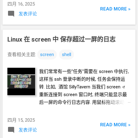
$HOME/screen-$STY.log 其中, deflog on 意
四月 16, 2025
request finished" 删除, 再把 "Google AI
思是默认打开日志记录 $STY 意思是 screen
READ MORE »
Studio request:" 删除. 这样才是合格的
JSON
发表评论
的窗口名称, 就是 screen -ls 显示出来的那个,
格式 我们来看看, 酒馆
SillyTavern 发给
也是 screen -S 后面跟的那个. 这样你每次
Gemini API 的是什么东西 首先可以看到, 数
screen 打开新窗口, 都会自动记录日志文件.
据分为
4
大块. 我们一个个打开来看看.
======== 后记 这个方案的好处是, 在
linux
终
Linux 在 screen 中 保存超过一屏的日志
contents 部分就是曾经发生过的对话. 能看
端环境
cat
查看日志文件是可以显示带颜色
到, 还区分出哪些是
AI"说"的, 哪些是用
的效果的. 但是, 如果以纯文本的方式打开, 就
查看相关主题:
screen
shell
户"说"的. contents 部分的最后一组数据, 就
麻烦了. 可选的解决方案是 sed 过滤所有的颜
是用户最后"说"的那句话. 接下来的部分
色控制符. sed -r 's/\x1b\[[0-9;]*[mK]//g'
我们常常有一些"任务"需要在
screen
中执行,
是 safetySettings 看上去是一些开关配置项,
screen-st.log 如果你有更好的方案, 欢迎在评
这样当
ssh
登录中断的时候, 任务会保持运
找点工具翻译一下. 可以看到是关闭 危险内容
论区交流.
啊, 色情内容...
转. 比如, 酒馆
SillyTavern 当我们
screen -r
重新连接到
screen
窗口时, 终端只能显示最
后一屏的命令行日志内容. 用鼠标拖动滚动条
是不能显示更早的内容的. 所以, 我们常用的
鼠标选择 + 复制 的操作不能保存超过一屏的
四月 15, 2025
日志内容. 我们可以这样保存日志. 1. 进入复
READ MORE »
发表评论
制模式 Ctrl + A, [ 左方括号 2. 使用
pageup
键