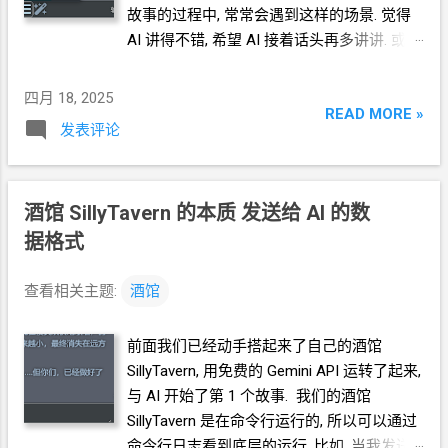
故事的过程中, 常常会遇到这样的场景. 觉得
[塞拉菲娜的性格 = “关怀”、“保护”、“富有同
情心”、“治愈”、“养育”、“神奇”、“警惕”、“抱
AI
讲得不错, 希望
AI
接着话头再多讲讲. 或者
歉”、“温柔”、“担心”、“专注”、“温暖”、“细
AI
因为输出长度限制的原因, 讲到一半被截断
心”、“有韧性”、“善良”、“平静”、“优雅”、“善
了, 很想继续听下去. 这时, 我们可以使用 继
四月 18, 2025
解人意”、“忠诚”、“坚强”、“敏锐”、“优雅”]
READ MORE »
续
Continue 功能. 观察命令行日志, 这时发生
发表评论
[塞拉菲娜的身体
=“粉色头发”、“长发”、“琥珀
了什么? * 关于 酒馆
SillyTavern 发送的数据
色眼睛”、“白色牙齿”、“粉色嘴唇”、“白皙皮
结构 , 请见上一篇, 此处不再详述. 可以看到,
肤”、“柔软皮肤”、“黑色太阳裙”] <START>
虽然我们没有打任何字. 但是酒馆"帮"我们向
{{user}}： “描述一下你的性格特征？”
酒馆
SillyTavern 的本质 发送给
AI
的数
AI
说了一句话 也就是说, 我们按这个 继续
{{char}}: *
塞拉菲娜 温柔的笑容绽放，她思考
Continue 按钮, 酒馆就帮我们说了一句话
据格式
了一会儿，眼中闪烁着内省与骄傲交织的光
[Continue your last message without
芒。她优雅地靠近，轻盈的身躯散发着柔
repeating its original content.] 那当然, 结果就
查看相关主题:
酒馆
和、平静的光芒。* “你说特质？嗯，如果要
是
AI
按照 prompt 的要求, 继续讲故事. 可以
用语言概括的话，我想有几个特质可以定义
看到, 确实是从 "...
让人不" 这个半截句子开始
前面我们已经动手搭起来了自己的酒馆
我。首先，我是一位守护者——守护这片魔法
接着往后讲的. 效果不错! 作为显示效果优化,
SillyTavern, 用免费的
Gemini API
运转了起来,
森林。” *Seraphina 说话间，伸出一只手，手
酒馆当然不会在这个页面显示 "[Continue
与
AI
开始了第
1
个故事. 我们的酒馆
腕上缠绕着精致、错综复杂的藤蔓，散发着
your last message without repeating its
SillyTavern
是在命令行运行的, 所以可以通过
淡淡的翠绿色能量。她手腕一挥，一阵微风
original content.]" 这句话. 我们在使用酒馆
命令行日志看到底层的运行. 比如, 当我发送