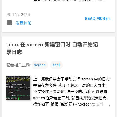
拂过房间，带...
SillyTavern
和
AI
讲故事的过程中, 还会遇到
了一句"出发! 前往断魂山脉! 获得月影草的最
这样的场景. 我们一下子找不到灵感, 想不到
后一关考验." 命令行的日志是这样的. 这
四月 17, 2025
什么合适的话来回答. 或者, 一下子想不出来
个"Streaming request finished"显示之后, 酒
READ MORE »
在当下场景, "我"应该在故事中讲些什么 做些
发表评论
馆页面就开始显示
AI
回复的内容. 所以我们
什么. 这时, 我们可以使用 AI
帮答
在命令行日志中, 两个"Streaming request
Impersonate 功能. 观察命令行日志, 这时发
finished"之间就是酒馆发送给
AI
的内容. * 注
生了什么? * 关于 酒馆
SillyTavern 发送的数
Linux 在 screen 新建窗口时 自动开始记
在
screen
中查看日志, 想上下翻页是不能直
据结构 , 请见上一篇, 此处不再详述. 可以看
接使用 pageup pagedown
的. (当然你用鼠标
录日志
到, 虽然我们没有打任何字. 但是酒馆"帮"我们
拖动是可以的, 不过, 如果你是刚刚以 screen
向
AI
说了一句话 也就是说, 我们按这个 AI
-r 恢复, xshell
窗口里只会显示一屏信息, 鼠标
查看相关主题:
screen
shell
帮答
Impersonate 按钮, 酒馆就帮我们说了
拖动也没用) Linux 在 screen 中查看日志 需
一句话 [Write your next reply from the point
要使用 Ctrl + A, [ 左方括号 Linux 把 screen
of view of 小帅, using the chat history so
上一篇我们学会了手动选择 screen 中的日志
中的日志保存出来也需要特别的办法 复制出
far...
并保存为文件, 实现了超过一屏的日志导出.
来看看, 是个
json
结构, 大段的内容占空间,
不过操作略显繁琐. 进一步的, 我们可以设置
我们放到
json
格式化工具中
screen 在新建窗口时, 就自动开始记录日志.
https://tool.chinaz.com/tools/jsoneditor.asp
操作如下: 编辑
(或新建) ~/.screenrc 文件 内
x (特意使用这个工具, 因为会自动给
key
添
容为 deflog on logfile
加"") * 注意, 要把下图中所示的 "Streaming