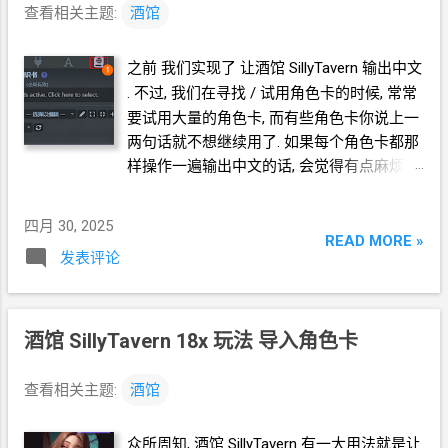
查看相关主题:
酒馆
之前 我们实现了 让酒馆
SillyTavern
输出中文
. 不过, 我们在寻找
/
试用角色卡的时候, 常常
要试用大量的角色卡, 而有些角色卡你说上一
两句话就不想继续用了. 如果每个角色卡都那
样操作一遍输出中文的话, 会觉得有点麻烦.
那么, 有没有什么方法可以设置一次, 就应用
到每一个角色卡呢? 我们可以使用 世界书
四月 30, 2025
Lorebooks 这个功能. 在酒馆界面中, 点击 世
READ MORE »
发表评论
界书 - 新建 随便用一个你喜欢的名字 * 这个
名字只是为了方便管理. 不影响最终效果. 这
时, 你应该看到刚刚新建的世界书被选中. (如
果不是, 需要你在下拉菜单中选择) 然后 点击
酒馆
SillyTavern 18x 玩法 导入角色卡
右边的 新条目 按钮 设定这个新条目 1. 条目
的标题, 随便设置什么. * 这个标题只是为了方
查看相关主题:
酒馆
便管理, 不影响最终效果. 2. 触发策略, 设置为
蓝色 * 意思是, 不需要关键词触发. 3. 插入位
众所周知, 酒馆
SillyTavern 有一大用法就是让