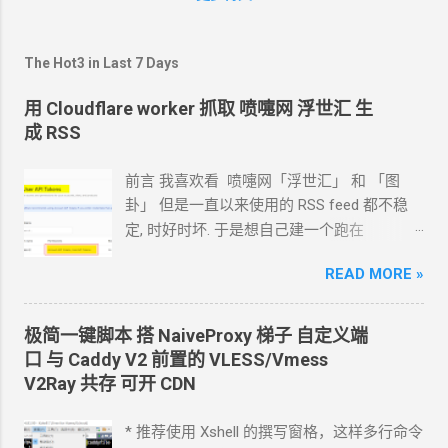
嫖
Google Gemini
免费
API 和
AI
对话第一个
故事》 《面向
GPT
开发实例集合》
The Hot3 in Last 7 Days
用 Cloudflare worker 抓取 喷嚏网 浮世汇 生
成 RSS
前言 我喜欢看 喷嚏网「浮世汇」 和 「图
卦」 但是一直以来使用的
RSS feed
都不稳
定, 时好时坏. 于是想自己建一个跑在
cloudflare 的 worker
上. 面向
Agent
开发
READ MORE »
Hermes 对接 grok-4.5 下面的引用框里面都是
我发给
Agent
的自然语言 我要创建一个
cloudflare 的 API token, 这个 token 有最大的
极简一键脚本 搭
NaiveProxy
梯子 自定义端
权限, 可以用来创建各种小权限的 API token.
口 与
Caddy V2
前置的
VLESS/Vmess
告诉我应该怎样一步一步操作. * 我的
agent
V2Ray
共存 可开
CDN
跑在
VPS
上, 所以我只能这么干. 遇到问题可
以截图发给
Agent
问应该点哪里. 如果你的
* 推荐使用 Xshell 的撰写窗格，这样多行命令