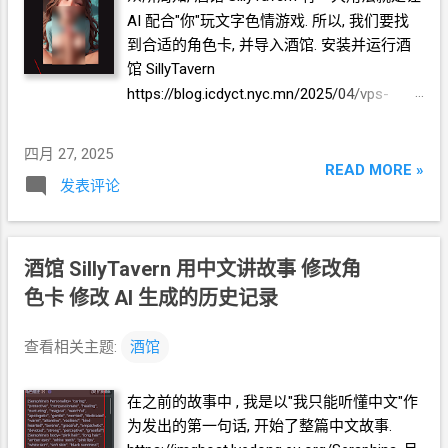
置, 设置为"角色定义前" * 如果效果不好, 可以
AI 配合"你"玩文字色情游戏. 所以, 我们要找
试着改为 "角色定义后" 4. 展开条目设定 5. 设
到合适的角色卡, 并导入酒馆. 安装并运行酒
置条目的内容为 {{char}}
用中文输出全部信
馆
SillyTavern
息, 包括语言和场景描述. {{char}}
输出内容中
https://blog.icdyct.nyc.mn/2025/04/vps-
不要有大段的非中文内容. 现在, 设置你的全
sillytavern-1st-story.html 寻找角色卡 可以来
局世界书为你刚刚新建的这个世界书. 然后试
这些地方寻找角色卡 https://character-
着和你的新添加的角色卡对话看看? 我们来
四月 27, 2025
tavern.com/character/catalog?tags=NSFW
READ MORE »
看看命令行里实际发生了什么. 对比 之前的方
发表评论
https://aicharactercards.com/category/char
案 , 可以看到命令行日志中的效果是一样的,
acter-cards/nsfw/
也就是说, 发送给
AI
的格式是一样的.
https://chub.ai/tags/NSFW 这里有一些现成
======== 未完待续 ======== 相关推荐 《丐
的例子 https://character-
酒馆
SillyTavern 用中文讲故事 修改角
版
VPS 搭酒馆
SillyTavern 白嫖
Google
tavern.com/character/leafmatrix001/
男性至
色卡 修改
AI
生成的历史记录
Gemini
免费
API 和
AI
对话第一个故事》
高的媚男世界
《酒馆
SillyTavern 白嫖 NVIDIA NIM 免费
https://aicharactercards.com/charactercard
查看相关主题:
酒馆
API》 《面向
GPT
开发实例集合》
s/action/shadoworigin/lin-xue/
https://chub.ai/characters/BatCountry/lesbia
在之前的故事中 , 我是以"我只能听懂中文"作
n-sister-wants-to-taste-you-haylee-
为发出的第一句话, 开始了整篇中文故事.
b517c2ea0488 * 如果你有更好的角色卡来源,