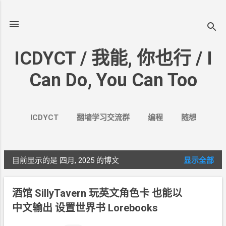
跳至主要内容
ICDYCT / 我能, 你也行 / I
Can Do, You Can Too
ICDYCT
翻墙学习交流群
编程
随想
生活
VPN&VPS
案例
更多…
其它
目前显示的是 四月, 2025
的博文
显示全部
博
文
酒馆
SillyTavern 玩英文角色卡 也能以
中文输出 设置世界书
Lorebooks