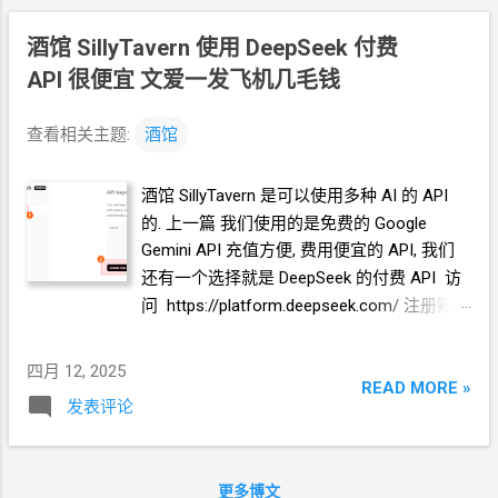
键 下方向键 查看日志了.
酒馆
SillyTavern 使用 DeepSeek
付费
API 很便宜 文爱一发飞机几毛钱
查看相关主题:
酒馆
酒馆
SillyTavern 是可以使用多种
AI 的 API
的. 上一篇 我们使用的是免费的 Google
Gemini API 充值方便, 费用便宜的
API, 我们
还有一个选择就是
DeepSeek
的付费
API 访
问 https://platform.deepseek.com/ 注册账户
略. 申请 API key 注意生成的
API key
需要保
存好, 只会显示这一次. 充值, 支持支付宝
/
微
四月 12, 2025
信 在酒馆
SillyTavern 使用 DeepSeek
的
API
READ MORE »
发表评论
打开
API
连接设置页面 设置
API
就完成了.
可以正常使用了. ======== 完 ======== 相
关推荐 《酒馆
SillyTavern 白嫖 NVIDIA NIM
更多博文
免费 API》 《丐版
VPS 搭酒馆
SillyTavern 白