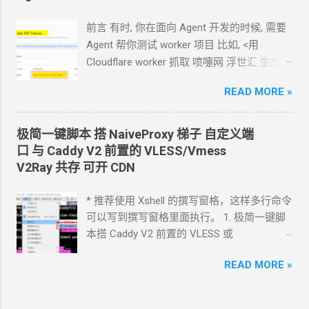
告诉我应该怎样一步一步操作. * 我的
agent
跑在
VPS
上, 所以我只能这么干. 遇到问题可
前言 有时, 你在面向
Agent
开发的时候, 需要
以截图发给
Agent
问应该点哪里. 如果你的
Agent
帮你测试
worker
项目 比如, <用
Agent
跑在你自己电脑上, 你让
Agent
自己操
Cloudflare worker 抓取 喷嚏网 浮世汇 生成
作电脑的浏览器就行了. 你应该创建这么一个
RSS> 这样的开发过程
API token 关键注意权限 Account.API
READ MORE »
https://blog.icdyct.nyc.mn/2026/07/cloudflare
Tokens, User.API Tokens 这个
cloudflare
-worker-rss.html 有时, 你需要
Agent
代替你
token 有 Account.API Tokens, User.API
照着教程设置一些
worker 或者
KV 或者
R2
极简一键脚本 搭
NaiveProxy
梯子 自定义端
Tokens 的权限
等 比如, <ShareX 将图片上传到 R2
对象存储
口 与
Caddy V2
前置的
VLESS/Vmess
cfut_*************************************
通过
S3
上传器>
V2Ray
共存 可开
CDN
*********** 在你自己的 .env 文件中保存好
https://blog.icdyct.nyc.mn/2026/06/sharex-
新建一个 cloudflare worker , 测试能否获取
r2-s3.html 上面这些操作都需要一个前提, 你
* 推荐使用 Xshell 的撰写窗格，这样多行命令
这个页面的内容
设置好
Cloudflare 的 API token, 让
Agent
使
可以写到撰写窗格里面执行。 1. 极简一键脚
https://www.dapenti.com/blog/blog-
用. Cloudflare 的 API token 可以设置为这样
本搭 Caddy V2 前置的
VLESS
或
responsive-new.asp?
的权限 Account.API Tokens, User.API
Vmess+WebSocket+TLS 设置好域名解析,
subjectid=184&name=xilei Agent
返回的结果
Tokens 这样权限的 token 可以创建更小的
READ MORE »
如 vless.mydomain.com , CDN
关掉 bash
看起来正常 我现在需要你通过 这个 worker
具体权限的
token *
以下实践方案都在
<(curl -L
生成 RSS 输出 一会儿
Agent
就完成了 用浏
Hermes
对接
tencent/hy3:free 的条件下完成
https://github.com/crazypeace/v2ray_wss/ra