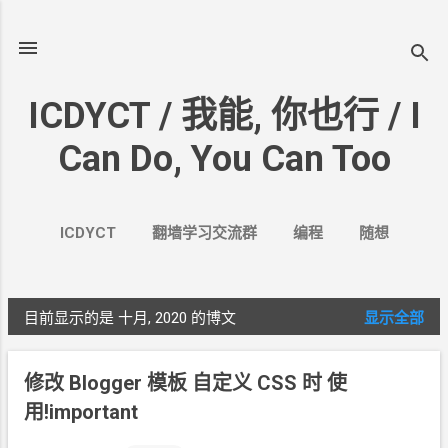
跳至主要内容
ICDYCT / 我能, 你也行 / I
Can Do, You Can Too
ICDYCT
翻墙学习交流群
编程
随想
生活
VPN&VPS
案例
更多…
其它
目前显示的是 十月, 2020
的博文
显示全部
博
文
修改
Blogger
模板 自定义
CSS
时 使
用!important