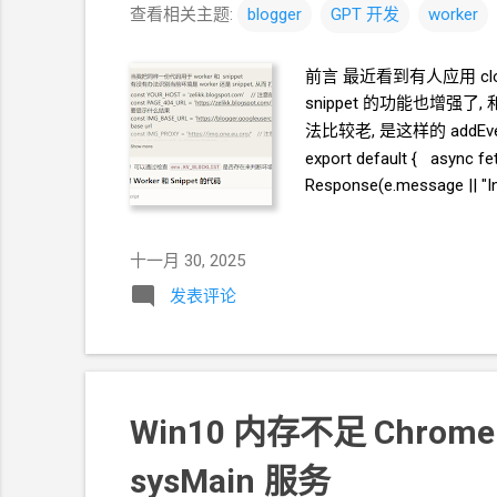
查看相关主题:
blogger
GPT
开发
worker
前言 最近看到有人应用 cloud
snippet 的功能也增强了, 
法比较老, 是这样的 addEventList
export default { async f
Response(e.message || "Int
上传
Github https://gith
当我把同样一份代码用于 work
十一月 30, 2025
是否存在绑定
KV
的环境变
发表评论
Github https://github.com
Win10 内存不足 Chrome
sysMain
服务