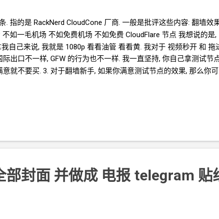
条. 指的是
RackNerd CloudCone
厂商. 一般是批评这些内容: 翻墙效
 不如一毛机场 不如免费机场 不如免费
CloudFlare
节点 我想说的是,
我自己来说, 我就是 1080p 看看油管 看看黄. 我对于 视频秒开 和 
国际出口不一样, GFW
的行为也不一样. 我一直坚持, 你自己拿测试节点
不满意就不要买. 3. 对于翻墙新手, 如果你满意测试节点的效果, 那么
能的避免卖家秀和买家秀的问题. 4. 没有花钱的不对. 你愿意用更多的钱
. 我一直面对的是翻墙新手. 有的人没有太多的钱来翻墙; 有的人担心
个价位. 5. 用自己的
VPS
和用机场, 是完全不同的消费观念和使用习惯
被平台风控. 另一方面, 我自己没有解锁流媒体的需求. 一个自己的
VPS
就
费的或者钻空子的资源. 比如, 免费的 Oracle
机器, 免费的
CloudFlare
技术的
Geeker
以外, 我觉得对于大多数人来说, 这本质上是一个金钱和时
Nerd VPS
搭
Hysteria2 HY2
梯子 年付 $21.99 1G
端口 3T
流量 20G
3T
流量 20G
存储 1GB
内存》 《Clou...
全部封面 并做成 电报
telegram 贴