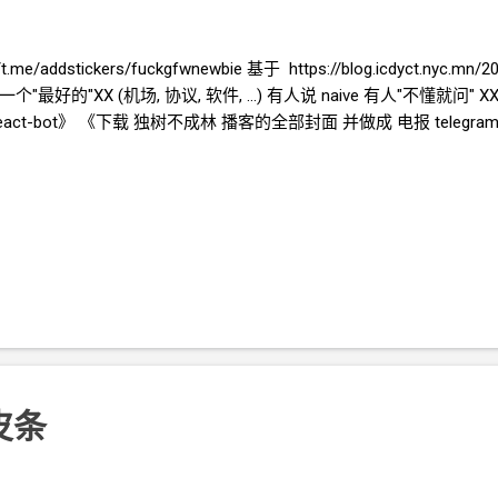
/addstickers/fuckgfwnewbie 基于 https://blog.icdyct.nyc.mn/202
最好的"XX (机场, 协议, 软件, ...) 有人说 naive 有人"不懂就问"
d-react-bot》 《下载 独树不成林 播客的全部封面 并做成 电报
telegr
皮条