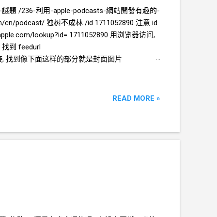
p-謎題
/236-利用-apple-podcasts-網站開發有趣的-
m/cn/podcast/
独树不成林
/id 1711052890 注意
id
.apple.com/lookup?id= 1711052890 用浏览器访问,
) 找到 feedurl
接, 找到像下面这样的部分就是封面图片
面向
GPT
开发 实现一个基于
HTML JS
的工具 页面
也可以手工输入
RSS
内容 3) 文本框 分析 2) 的内容,
yzfm.space/y9qnpfdrctnx 是一个
podcast
READ MORE »
e