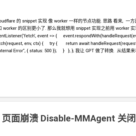
flare 的 snippet 实现 像 worker 一样的节点功能. 思路 看来, 一
和
worker 的区别更小了. 那么我就想用
snippet
实现之前用
worker
实
ener('fetch', event => { event.respondWith(handleRequest(ev
etch(request, env, ctx) { try { return await handleRequest(reques
ernal Error", { status: 500 }); } }, }; 我让
GPT
做了转换. 从结果来
ub.com/crazypeace/cloudflare-workers-uniproxy/blob/master/snippet
er 和 snippet 有没有办法识别当前环境是 worker 还是 snippet,
量. 这个逻辑本身也挺好的, 即使是用于
worker, 也可以避免在
worke
/crazypeace/cf-wo...
页面崩溃 Disable-MMAgent
关闭