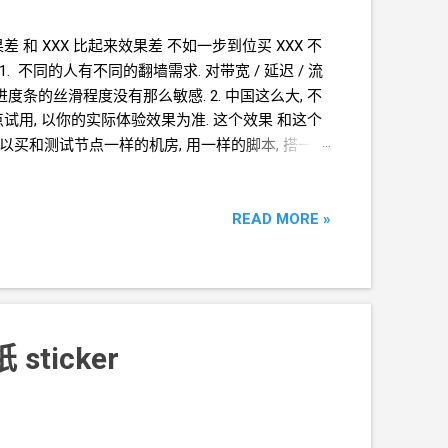
果差 和
XXX
比起来效果差 不如一步到位买
XXX 不
 1. 不同的人有不同的翻墙需求. 对带宽
/ 延迟
/ 流
拖进度条的丝滑程度没有那么敏感. 2. 中国这么大, 不
试用, 以你的实际体验效果为准. 这个效果 和这个
你可以买和测试节点一样的机房, 用一样的脚本, 搭一样
, 换来更好的体验, 这当然没问题. 与此同时, 也有
学不会搭梯子, 买
VPS
的钱就浪费了. 我的衡量标
. 一方面, 如果在墙外平台上有账号, 会希望有一
READ MORE »
够了. 最后, 我个人观点就是, 从安全的角度考虑, 避
计算资源, 或者其它一些免费的容器呀, 游戏服务器
间的平衡决策, 看你愿意花 多少钱-多少时间 罢了.
存储 1GB
内存》 《RackNerd VPS
搭
Xray Reality
纸
sticker