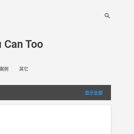
 Can Too
案例
其它
显示全部