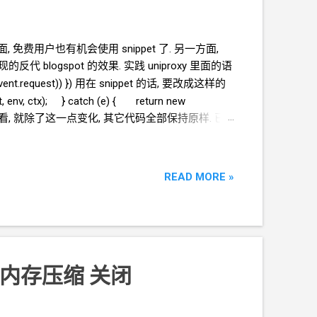
方面, 免费用户也有机会使用 snippet 了. 另一方面,
现的反代
blogspot
的效果. 实践 uniproxy
里面的语
ent.request)) }) 用在
snippet
的话, 要改成这样的
t, env, ctx); } catch (e) { return new
看, 就除了这一点变化, 其它代码全部保持原样. 已
.js 反代
blogspot
的
worker
代码 把需求发给
GPT
 从而 打开 或关闭 KV
相关的代码逻辑? 结果是判断
r
的环境下, 用户没有绑定
KV
而产生异常. 已上传
READ MORE »
内存压缩 关闭