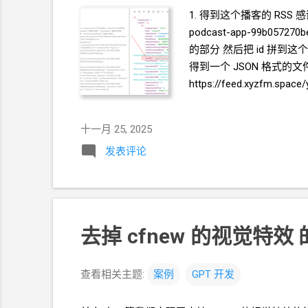
1. 得到这个播客的
RSS 感谢
podcast-app-99b057
的部分 然后把
id
拼到这个链接的
得到一个
JSON
格式的文件
https://feed.xyzfm.spac
<itunes:image href=" htt
包含以下几个部分 1) 文
十一月 25, 2025
列出所有封面图片的地址. 可手工编
发表评论
的
RSS
地址, 会被填写到 1
href="https://image.x
https://image.xyzcdn.net
去掉
cfnew
的视觉特效 
查看相关主题:
案例
GPT
开发