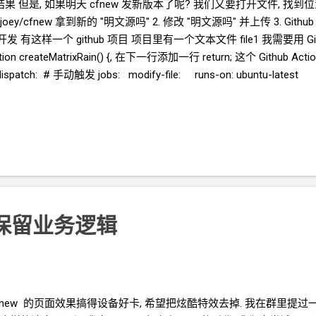
果 但是, 如果明天
cfnew
发新版本了呢? 我们又要打开文件, 找到位置,
/cfnew 拿到新的 "明文源吗" 2. 修改 "明文源吗" 并上传 3. Github A
开发 有这样一个
github
项目 项目里有一个文本文件 file1 我需要用
G
tion createMatrixRain() {, 在下一行添加一行 return; 这个
Github Acti
_dispatch: # 手动触发 jobs: modify-file: runs-on: ubuntu-lat
${{ secrets.GITHUB_TOKEN }} - name: Modify file1 run: 
保留业务逻辑
fnew 的页面效果搞得设备好卡, 希望把炫酷特效去掉. 我在群里提过一