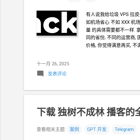
有人说我给垃圾
VPS
拉皮
如机场省心 不如
XXX
机场
量 的具体需要都不一样. 拿
同的省份, 不同的运营商, 
价格, 你觉得满意再买, 
翻墙协议的节点. 尽最大可
人不想在翻墙上花那么多钱
十一月 26, 2025
准就是一年
100CNY
左右这
发表评论
个稳定的出口
IP, 避免
免使用机场. 6. 对于各种免
呀, ... 除了那些只是探讨
======== 相关推荐 《Rack
梯子 年付 $21.99 1G
端口 
下载 独树不成林 播客的
查看相关主题:
案例
GPT
开发
Telegram