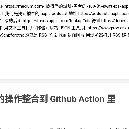
 https://medium.com/
彼得潘的試煉-勇者的-100-道-swift-ios-ap
270be1 我们先找到播客的
apple podcast
地址 https://podcasts.apple.co
后面 https://itunes.apple.com/lookup?id= 得到 https://itunes
. 用文本工具打开
(你也可以找
JSON
工具, 如 https://www.json.cn/ 
e/y9qnpfdrctnx 这就是
RSS
了. 2. 找到封面图片 用浏览器打开
RSS
链
ps://image.xyzcdn.net/Fgd_z5yexkQF_GB0LF4Xncqqf8CU.png "/> 3. 
本框 可输入
podcast
的
RSS
地址 2) 文本框 可从 1) 获取
RSS
内容, 
辑 添加或删除 4) 显示 3) 中的地址对应的图片 举例: https://feed.x
) 1) 可得到
RSS
数据, xml
格式. 会被填写到 2) 2) 中有 <itunes:imag
yzcdn.net/Fgd_z5yexkQF_GB0LF4Xncqqf8CU.png"/> 这样的元素, 应该将
/Fgd_z5yexkQF_GB0LF4X...
的操作整合到
Github Action
里