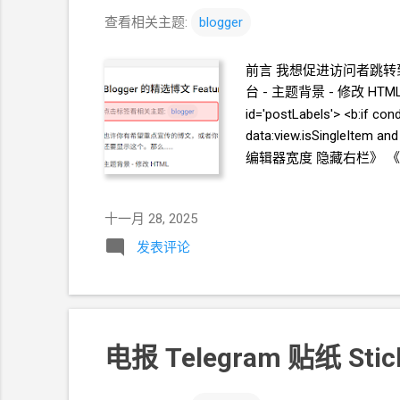
查看相关主题:
blogger
前言 我想促进访问者跳转到
台 - 主题背景 - 修改
HTM
id='postLabels'> <b:if c
data:view.isSingleI
编辑器宽度 隐藏右栏》 
十一月 28, 2025
发表评论
电报
Telegram 贴纸
Sti