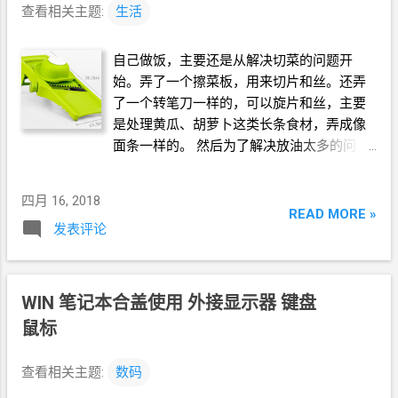
查看相关主题:
生活
自己做饭，主要还是从解决切菜的问题开
始。弄了一个擦菜板，用来切片和丝。还弄
了一个转笔刀一样的，可以旋片和丝，主要
是处理黄瓜、胡萝卜这类长条食材，弄成像
面条一样的。 然后为了解决放油太多的问
题，入手了一个喷油壶。实测每次用油
2g，
就可以炒绝大多数菜，甚至
1.5g
就可以煎蛋
四月 16, 2018
了。只有在煎豆腐的时候需要多放点油。 这
READ MORE »
发表评论
个洗菜盆，没它也行，有它更方便，特别是
洗土豆丝。 本来以前每顿差不多是两个菜，
炒菜、洗碗还有点麻烦的，所以每天还是要
在餐馆里吃一顿。现在为了减肥做热量管
WIN
笔记本合盖使用 外接显示器 键盘
理，发现每顿吃不了以前那么多，炒一个菜
鼠标
就行了，所以全部在家里做也是可以的。而
且这样的话，避免了在外面吃不清楚吃了多
查看相关主题:
数码
少热量的问题。在家里可以直接算大米而不