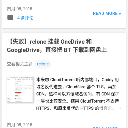
脚本用
Caddy
的自动
TLS，域名要解析到
四月 08, 2018
READ MORE »
VPS
的
IP
上才行。 bash <(curl -s -L
4 条评论
https://git.io/233v334.sh) V2Ray
协议选 4
Websocket + TLS 端口随便输一个不是
80
也
不是
443
的 （这个端口不会对外，外面扫描
【失败】rclone
挂载
OneDrive
和
不到） 广告拦截不开 Shadowsocks
不开
GoogleDrive，直接把
WebSocket 路径 (WS path) 相当于某种密
BT
下载到网盘上
码，我是用密码生成器做了一段
20
个字符的
随机字符串 网站伪装（反代）要开，这样可
查看相关主题:
rclone
以避免
Freenom
收回域名。 脚本跑完后，配
置文件在这两个地方，万一需要手动修改的
本来想
CloudTorrent
听内部端口，Caddy
用
话。 V2Ray 配置文件路
域名反代进去，Cloudflare
套个
TLS，再加
径：/etc/v2ray/config.json Caddy 配置文件
CDN，这样可以方便域名访问，有
CDN
保护
路径：/etc/caddy/Caddyfile Alter ID
在脚本
一层也比较安全。结果
CloudTorrent
不支持
里是写死的，如果想改只能手动改配置文
HTTPS，和原来反代的
HTTPS
的博客怎么都
件。 全部搭完测试没问题以后，可以打个
弄不好，问题告诉我证书不对。最后干脆直
snapshot，以后如果弄出什么问题直接恢复
接
IP
访问算了，开个不常用的端口。 参考：
四月 08, 2018
snapshot，就不用从头跑脚本安装一遍了。