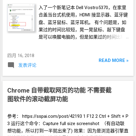
是算米饭。 至于饮食多样性的问题，我入手
入了一个新笔记本 Dell Vostro5370，在家里
了一个
10L
的小烤箱，用来处理鸡肉、牛
合盖当台式机使用，HDMI
接显示器、蓝牙键
肉、鱼肉。烤箱的好处是温度、时间都可
盘、蓝牙鼠标、蓝牙耳机。 有个问题是，如
控，就像做实验一样做饭，比较简单，还不
果过的时间比较短，晃一晃鼠标、敲下键盘
用放油。闲鱼上收，特别便宜，一般在￥30-
是可以唤醒电脑的，但是如果过的时间比较
50
之间。 粗粮当主食的话，烤箱处理土豆、
久，就只能通过电源键
“开机”。 换了出厂自
红薯等，不如用微波炉。烤箱都要
20
分钟以
带的名称叫
“Dell”
的电源方案。就没有这个问
上，微波炉
3~6
分钟搞定。当然了口味不一
四月 16, 2018
题。过一晚上了，都可以通过鼠标、键盘唤
READ MORE »
样，叮出来的只是熟了，烤出来的会很香。 *
发表评论
醒电脑。 仔细比较了这两个电源方案的细节
擦菜板有好有次，我第一次买的就不好用，
设置，发现原因在于： 睡眠的时候是 可以通
做工很差。 * 土豆常常因为保存比较久的原
过键盘、鼠标唤醒电脑的；如果是休眠的
因，有点焉，直接上擦菜板的时候，有点使
话，键盘、鼠标不能唤醒电脑，只能通过电
Chrome
自带截取网页的功能 不需要截
不上劲，特别是擦丝的时候。去皮后放水里
源键
“开机”。
泡一会儿再擦就好处理很多。我一般是第一
图软件的滚动截屏功能
个处理土豆去皮，泡水里再处理其它的菜，
最后擦土豆。
参考： https://sspai.com/post/42193 1 F12 2 Ctrl + Shift + P
3 运行这个命令：Capture full size screenshot （有自动联
想功能，所以打到一半就出来了) 效果：因为是浏览器引擎直