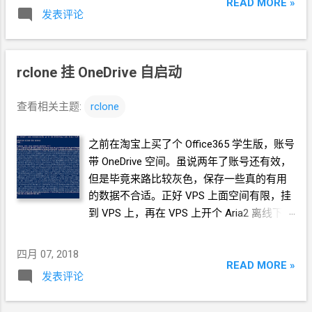
READ MORE »
https://doub.io/wlzy-12/ wget -N --no-
* 注意，刚打的
snapshot
是有
30
天有效期
发表评论
check-certificate
的，会自动删除。还要一步操作
“固化”。 “固
https://softs.fun/Bash/cloudt.sh && chmod
化”
后的
snapshot
就长期有效了。 *
用
+x cloudt.sh && bash cloudt.sh [信息] 开始设
Debian8
系统装完脚本，Caddy
跑不起来，报
rclone
挂
OneDrive 自启动
置 用户配置... 请输入 Cloud Torrent 监听域名
错说没有权利创建目录（用于保存自动
TLS
或
IP（当你要绑定域名前，记得先做好域名
申请的证书）。试了一些
chown
命令，无
解析，目前只支持
http://
访问，不要写
查看相关主题:
rclone
效。用
service caddy status
查日志，关键日
http://，只写域名！） (默认: 0.0.0.0 监听网卡
志如下： Apr 02 01:00:58 localhost
所有
IP): ***
这里我是直接回车的，直接用
IP
之前在淘宝上买了个
Office365
学生版，账号
caddy[2211]: Activating privacy features...
访问 ======================== 主机 :
带
OneDrive
空间。虽说两年了账号还有效，
2018/04/02 04:00:58 [INFO] acme:
0.0.0.0 ======================== 请输入
但是毕竟来路比较灰色，保存一些真的有用
Registering account for@example.com Apr
Cloud Torrent 监听端口 [1-65535]（如果是绑
的数据不合适。正好
VPS
上面空间有限，挂
02 01:00:58 localhost caddy[2211]: 2...
定的域名，那么建议
80
端口） (默认端口:
到
VPS 上，再在
VPS
上开个
Aria2
离线下载
80): 65321 ***
为了和已有的网站业务不冲
比较合适。 官方安装脚本 curl
突，随便弄个端口
https://rclone.org/install.sh | sudo bash 参考
四月 07, 2018
======================== 端口 : 65321
官方文档： https://rclone.org/onedrive/
READ MORE »
======================== 是否设置 用户
发表评论
rclone config Client Id 和 Client Secret
都留
名和密码 ? [y/N] :y 请输入 Cloud Torrent 用
空（直接回车） Microsoft App Client Id -
户名 (默认用户名: user): yourname