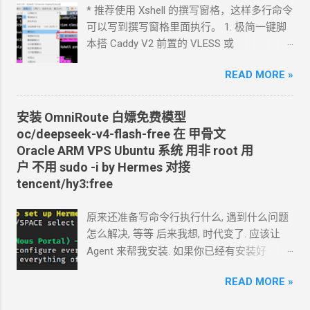
以截图发给
Agent
问应该点哪里. 如果你的
* 推荐使用 Xshell 的撰写窗格，这样多行命令
...
Agent
跑在你自己电脑上, 你让
Agent
自己操
可以写到撰写窗格里面执行。 1. 极简一键脚
作电脑的浏览器就行了. 你应该创建这么一个
本搭 Caddy V2 前置的
VLESS
或
API token 关键注意权限 Account.API
Vmess+WebSocket+TLS 设置好域名解析,
Tokens, User.API Tokens 这个
READ MORE »
cloudflare
如 vless.mydomain.com , CDN
关掉 bash
token 有 Account.API Tokens, User.API
<(curl -L
Tokens 的权限
https://github.com/crazypeace/v2ray_wss/ra
安装
OmniRoute 白嫖免费模型
cfut_*************************************
w/main/install.sh) 搭完自己检查一下是否能
oc/deepseek-v4-flash-free 在 甲骨文
*********** 在你自己的 .env 文件中保存好
正常使用 CDN
可以开 2. 搭建
NaiveProxy 2.1
Oracle ARM VPS Ubuntu
系统 用非
root
用
新建一个 cloudflare worker , 测试能否获取
设置域名解析, 如 np.mydomain.com , CDN
关
户 不用
sudo -i by Hermes 对接
这个页面的内容
掉 -update- 所有以下这些步骤，我做成了一
tencent/hy3:free
https://www.dapenti.com/blog/blog-
个一键脚本。执行这个脚本，以下步骤都不
responsive-new.asp?
用手搓了。 bash <(curl -L
原来还准备写命令行执行什么, 遇到什么问题
subjectid=184&name=xilei Agent
返回的结果
https://github.com/crazypeace/naive/raw/m
怎么解决, 等等 后来我想, 时代变了. 应该让
看起来正常 我现在需要你通过 这个 worker
ain/install.sh) 2.2 用
Caddy
官方脚本安装
Agent
来帮我安装. 如果你已经有安装好
生成 RSS 输出 一会儿
Agent
就完成了 用浏
Caddy 来源:
Agent 的环境, 你只要把准备安装
omniroute
览器和
RSS
软件试了一下, 正常. 接下来, 做一
https://caddyserver.com/docs/install#debian
READ MORE »
的 SSH 用户名和密码告诉 TA 就行了. 怎么使
些优化. 改造为定时触发 生成
RSS, 定时每天
-ubuntu-raspbian sudo apt install -y debian-
唤
Agent 可以滚动到下面部分看. 这里 我演示