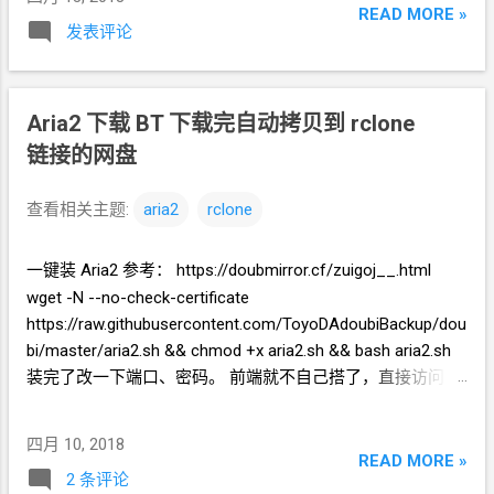
口。而实际上，这个窗口按
ESC
键不会关
READ MORE »
发表评论
闭。 PicPick
除了能正常响应
ESC
以外，对
图像的临时编辑器也比
ShareX
的好用。我有
时候压缩文件尺寸都用这个
“临时”
的编辑
Aria2
下载
BT 下载完自动拷贝到
rclone
器。PicPick
的编辑器修改文件以后，可以一
直打开着，方便有需要的时候根据需要再修
链接的网盘
改标注。 这时候
ShareX
的编辑窗口反而是
一按
ESC
就关闭了。常常编辑到一半，误按
查看相关主题:
aria2
rclone
一下
ESC
就给关了。
一键装
Aria2 参考： https://doubmirror.cf/zuigoj__.html
wget -N --no-check-certificate
https://raw.githubusercontent.com/ToyoDAdoubiBackup/dou
bi/master/aria2.sh && chmod +x aria2.sh && bash aria2.sh
装完了改一下端口、密码。 前端就不自己搭了，直接访问
AriaNG
的最新发布页就好了，把自己服务器的参数填进去就
能用。 http://ariang.mayswind.net/latest 安装
rclone curl
四月 10, 2018
https://rclone.org/install.sh | sudo bash 挂载网盘参考其它资
READ MORE »
2 条评论
料，不同的网盘步骤有些不同。 挂载
OneDrive 下载完自动上