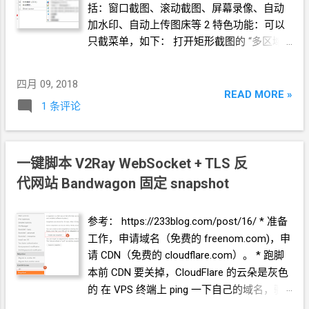
括：窗口截图、滚动截图、屏幕录像、自动
加水印、自动上传图床等 2 特色功能：可以
只截菜单，如下： 打开矩形截图的
“多区域”
功能即可。 注意：最新版本因为.net
框架的
原因，不再支持
WinXP
和
WinVista 推荐少数
四月 09, 2018
派的介绍文章，讲了一些进阶用法
READ MORE »
1 条评论
https://sspai.com/post/43937 我试用后，决
定替换掉我目前使用的
PicPick 下载： *
Microsoft Store * 官网 getsharex.com *
Steam
一键脚本 V2Ray WebSocket + TLS 反
代网站 Bandwagon 固定 snapshot
参考： https://233blog.com/post/16/ *
准备
工作，申请域名（免费的 freenom.com)，申
请
CDN（免费的 cloudflare.com）。 *
跑脚
本前
CDN
要关掉，CloudFlare
的云朵是灰色
的 在
VPS
终端上
ping
一下自己的域名，验
证一下
DNS
是解析到
VPS
的
IP
上了。 因为