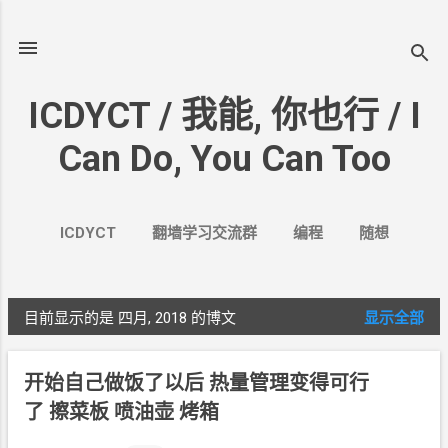
跳至主要内容
ICDYCT / 我能, 你也行 / I
Can Do, You Can Too
ICDYCT
翻墙学习交流群
编程
随想
生活
VPN&VPS
案例
更多…
其它
目前显示的是 四月, 2018
的博文
显示全部
博
文
开始自己做饭了以后 热量管理变得可行
了 擦菜板 喷油壶 烤箱