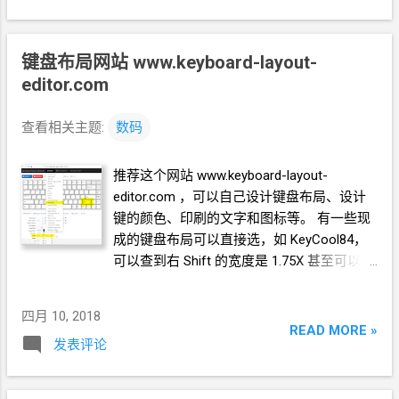
传网盘 参考： 官方文档
https://aria2.github.io/manual/en/html/aria2c.html#event-
hook 别人的轮子 https://lala.im/2982.html
键盘布局网站 www.keyboard-layout-
https://www.nozarc.com/2018/01/15/aria2-auto-upload/
editor.com
https://steyeu.co/posts/aria2-move-completed-downloads-
other-directory/ 一般
VPS
存储空间都不大，一个任务下载完
查看相关主题:
数码
成后需要拷贝到网盘保存。比较容易用学生邮箱搞到 无限的
GoogleDrive 。 思路：先用
rclone
链接
GoogleDrive。再用一
推荐这个网站 www.keyboard-layout-
个脚本在
Aria2
下载完成的时候把文件拷贝到网盘上去。用
editor.com ，可以自己设计键盘布局、设计
到
Aria2
的 --on-download-complete 参数 自己先写了一个
键的颜色、印刷的文字和图标等。 有一些现
测试脚本帮助理解一下官方文档对--on-download-complete
成的键盘布局可以直接选，如 KeyCool84，
具体说的什么意思 #!/bin/bash echo "[$1],[$2],[$3];" >
可以查到右
Shift
的宽度是
1.75X 甚至可以设
/tmp/aria2_download_complete.log 挂到--on-download-
计倾斜的按键
complete
参数后面，下载了一个
http
一个
bt，结果如下： ...
四月 10, 2018
READ MORE »
发表评论