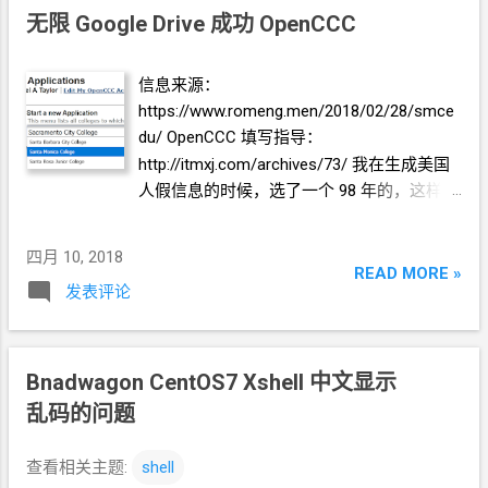
无限
Google Drive
成功 OpenCCC
信息来源：
https://www.romeng.men/2018/02/28/smce
du/ OpenCCC
填写指导：
http://itmxj.com/archives/73/ 我在生成美国
人假信息的时候，选了一个
98
年的，这样比
较像是适龄学生。 OpenCCC
账户申请成功
以后，最终页面上找不到申请学校的链接。
四月 10, 2018
需要打开这个
URL (
READ MORE »
发表评论
https://www.opencccapply.net/uPortal/f/u66l
1s1000/normal/render.uP )，列表里找到要申
请的学校。 申请学校的填写过程有少部分和
指导不一样 专业我选的是
Web
Bnadwagon CentOS7 Xshell
中文显示
Programmer。有一页是问家庭成员数目、家
乱码的问题
庭收入，我选的是
“不想回答”（国外应该还
是认可个人隐私吧）。还有一页多问了很多
查看相关主题:
shell
问题，需要一点基本的英语能力读懂问题，