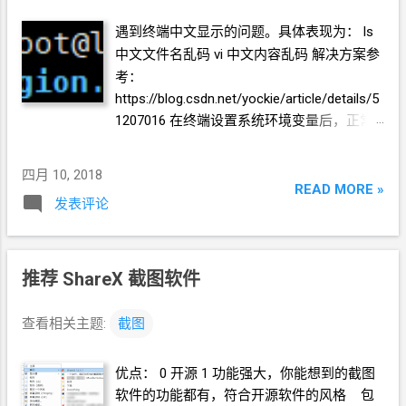
英语实在差到看不懂就都选 No/
不确定
/
不
遇到终端中文显示的问题。具体表现为： ls
想回答 吧。 我的申请很快，两三分钟就收到
中文文件名乱码 vi
中文内容乱码 解决方案参
学号了。 登录学校成功以后，直接点这个位
考：
置就能登录
Gmail。 有可能会提示用户名密
https://blog.csdn.net/yockie/article/details/5
码有错误。等一会儿，再试试，或者学校系
1207016 在终端设置系统环境变量后，正常
统登出再登录。我就遇到了错误，还以为翻
了。但是新开个终端就又要设置一下。
车了。过两三分钟再登录就成功了。可能是
export LANG=en_US.UTF-8 我在
XShell
里
学校系统和
Gmail
系统同步需要点时间吧。
四月 10, 2018
建了一个快速命令拉倒，反正就是遇到中文
READ MORE »
Google Drive
无限容量，成功！
发表评论
乱码问题的时候多点一下鼠标的事情。
推荐 ShareX 截图软件
查看相关主题:
截图
优点： 0 开源 1 功能强大，你能想到的截图
软件的功能都有，符合开源软件的风格 包