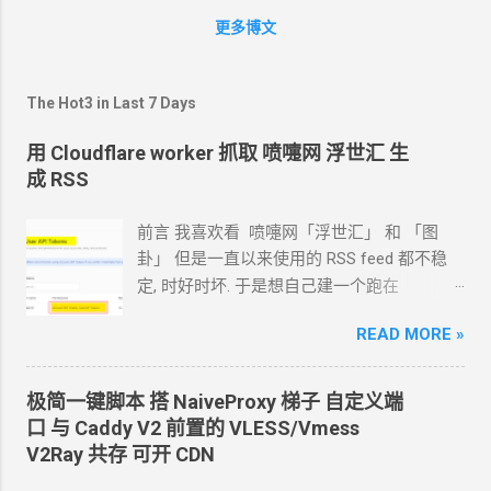
leave blank normally. client_id> Microsoft
======================== 用户名 :
更多博文
App Client Secret - leave blank normally.
yourname ======================== 请输
client_secret> Use auto config? 这一步选
n
入 Cloud Torrent 用户名的密码 (默认密码:
Use auto config? * Say Y if not sure * Say
doub.io): yourpassword
The Hot3 in Last 7 Days
N if you are working on a remote or
======================== 密码 :
headless machine y) Yes n) No y/n> n 终端
yourpassword ========================
用 Cloudflare worker 抓取 喷嚏网 浮世汇 生
停在这一步，不要关。在自己的
PC
上下载
想把
O...
成 RSS
一个
win
版的
rclone，打开
cmd
命令行，执
行 rclone authorize "onedrive" 连接
前言 我喜欢看 喷嚏网「浮世汇」 和 「图
OneDrive。根据提示命令行提示，用浏览器
卦」 但是一直以来使用的
RSS feed
都不稳
打开 http://127.0.0.1:53682/auth，登录
定, 时好时坏. 于是想自己建一个跑在
OneDrive
账户信息，把
token
拿到。（很长
cloudflare 的 worker
上. 面向
Agent
开发
的一大段） 把
token
填到终端里，VPS
的
READ MORE »
Hermes 对接 grok-4.5 下面的引用框里面都是
rclone
登录
OneDrive
成功。准确地说是下面
我发给
Agent
的自然语言 我要创建一个
这一段中红色的那部分 [oneDrv] type =
cloudflare 的 API token, 这个 token 有最大的
极简一键脚本 搭
NaiveProxy
梯子 自定义端
onedrive token =
权限, 可以用来创建各种小权限的 API token.
口 与
Caddy V2
前置的
VLESS/Vmess
{"access_token":"eyJ0eXAiOxxxxxxxxxxxxxxx
告诉我应该怎样一步一步操作. * 我的
agent
V2Ray
共存 可开
CDN
xxxxxhfYvOceCQ","token_type":"Bearer","refr
跑在
VPS
上, 所以我只能这么干. 遇到问题可
esh_token":"OAQABAAAAAAxxxxxxxxxxxxxxx