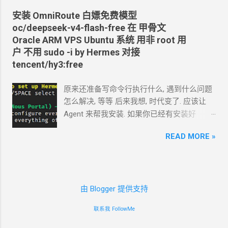
Tokens 的权限
https://github.com/crazypeace/v2ray_wss/ra
安装
OmniRoute 白嫖免费模型
cfut_*************************************
w/main/install.sh) 搭完自己检查一下是否能
oc/deepseek-v4-flash-free 在 甲骨文
*********** 在你自己的 .env 文件中保存好
正常使用 CDN
可以开 2. 搭建
NaiveProxy 2.1
Oracle ARM VPS Ubuntu
系统 用非
root
用
新建一个 cloudflare worker , 测试能否获取
设置域名解析, 如 np.mydomain.com , CDN
关
户 不用
sudo -i by Hermes 对接
这个页面的内容
掉 -update- 所有以下这些步骤，我做成了一
tencent/hy3:free
https://www.dapenti.com/blog/blog-
个一键脚本。执行这个脚本，以下步骤都不
responsive-new.asp?
用手搓了。 bash <(curl -L
原来还准备写命令行执行什么, 遇到什么问题
subjectid=184&name=xilei Agent
返回的结果
https://github.com/crazypeace/naive/raw/m
怎么解决, 等等 后来我想, 时代变了. 应该让
看起来正常 我现在需要你通过 这个 worker
ain/install.sh) 2.2 用
Caddy
官方脚本安装
Agent
来帮我安装. 如果你已经有安装好
生成 RSS 输出 一会儿
Agent
就完成了 用浏
Caddy 来源:
Agent 的环境, 你只要把准备安装
omniroute
览器和
RSS
软件试了一下, 正常. 接下来, 做一
https://caddyserver.com/docs/install#debian
READ MORE »
的 SSH 用户名和密码告诉 TA 就行了. 怎么使
些优化. 改造为定时触发 生成
RSS, 定时每天
-ubuntu-raspbian sudo apt install -y debian-
唤
Agent 可以滚动到下面部分看. 这里 我演示
0:00
生成. 生成的
RSS
结果保存在
KV
中, 每
keyring debian-archive-keyring apt-transport-
一下如果是 新手从
0
开始安装
Hermes 我在
次访问从
KV
中读取结果. 全文 HTML + 短
https curl -1sLf
一台甲骨文
Oracle ARM VPS Ubuntu
系统上
description (500
字) 条数降到 10 篇全文
'https://dl.cloudsmith.io/public/caddy/stable/
由 Blogger 提供支持
安装, 用非
root
用户 不用
sudo -i 安装
======== 完 Github
gpg.key' | sudo gpg --dearmor -o
Hermes curl -fsSL https://hermes-
https://github.com/crazypeace/rss-worker
/usr/share/keyrings/caddy-stable-archive-
联系我 FollowMe
agent.nousresearch.com/install.sh | bash 就
keyring.gpg curl -1sLf
选默认第一项 根据提示, 把框起来的部分, 用