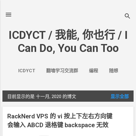
跳至主要内容
ICDYCT / 我能, 你也行 / I
Can Do, You Can Too
ICDYCT
翻墙学习交流群
编程
随想
生活
VPN&VPS
案例
更多…
其它
目前显示的是 十一月, 2020
的博文
显示全部
博
文
RackNerd VPS 的
vi 按上下左右方向键
会输入
ABCD 退格键
backspace
无效