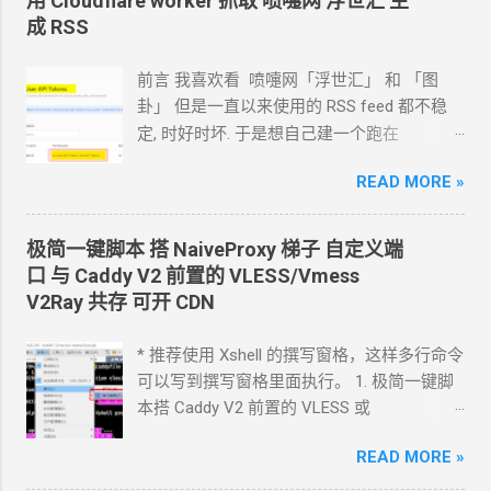
用 Cloudflare worker 抓取 喷嚏网 浮世汇 生
成 RSS
前言 我喜欢看 喷嚏网「浮世汇」 和 「图
卦」 但是一直以来使用的
RSS feed
都不稳
定, 时好时坏. 于是想自己建一个跑在
cloudflare 的 worker
上. 面向
Agent
开发
READ MORE »
Hermes 对接 grok-4.5 下面的引用框里面都是
我发给
Agent
的自然语言 我要创建一个
cloudflare 的 API token, 这个 token 有最大的
极简一键脚本 搭
NaiveProxy
梯子 自定义端
权限, 可以用来创建各种小权限的 API token.
口 与
Caddy V2
前置的
VLESS/Vmess
告诉我应该怎样一步一步操作. * 我的
agent
V2Ray
共存 可开
CDN
跑在
VPS
上, 所以我只能这么干. 遇到问题可
以截图发给
Agent
问应该点哪里. 如果你的
* 推荐使用 Xshell 的撰写窗格，这样多行命令
Agent
跑在你自己电脑上, 你让
Agent
自己操
可以写到撰写窗格里面执行。 1. 极简一键脚
作电脑的浏览器就行了. 你应该创建这么一个
本搭 Caddy V2 前置的
VLESS
或
API token 关键注意权限 Account.API
Vmess+WebSocket+TLS 设置好域名解析,
Tokens, User.API Tokens 这个
READ MORE »
cloudflare
如 vless.mydomain.com , CDN
关掉 bash
token 有 Account.API Tokens, User.API
<(curl -L