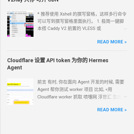
跑在
VPS
上, 所以我只能这么干. 遇到问题可
以截图发给
Agent
问应该点哪里. 如果你的
* 推荐使用 Xshell 的撰写窗格，这样多行命令
Agent
跑在你自己电脑上, 你让
Agent
自己操
可以写到撰写窗格里面执行。 1. 极简一键脚
作电脑的浏览器就行了. 你应该创建这么一个
本搭 Caddy V2 前置的
VLESS
或
API token 关键注意权限 Account.API
Vmess+WebSocket+TLS 设置好域名解析,
Tokens, User.API Tokens 这个
READ MORE »
cloudflare
如 vless.mydomain.com , CDN
关掉 bash
token 有 Account.API Tokens, User.API
<(curl -L
Tokens 的权限
https://github.com/crazypeace/v2ray_wss/ra
Cloudflare 设置 API token 为你的
Hermes
cfut_*************************************
w/main/install.sh) 搭完自己检查一下是否能
Agent
*********** 在你自己的 .env 文件中保存好
正常使用 CDN
可以开 2. 搭建
NaiveProxy 2.1
新建一个 cloudflare worker , 测试能否获取
设置域名解析, 如 np.mydomain.com , CDN
关
前言 有时, 你在面向
Agent
开发的时候, 需要
这个页面的内容
掉 -update- 所有以下这些步骤，我做成了一
Agent
帮你测试
worker
项目 比如, <用
https://www.dapenti.com/blog/blog-
个一键脚本。执行这个脚本，以下步骤都不
Cloudflare worker 抓取 喷嚏网 浮世汇 生成
responsive-new.asp?
用手搓了。 bash <(curl -L
RSS> 这样的开发过程
subjectid=184&name=xilei Agent
返回的结果
https://github.com/crazypeace/naive/raw/m
READ MORE »
https://blog.icdyct.nyc.mn/2026/07/cloudflare
看起来正常 我现在需要你通过 这个 worker
ain/install.sh) 2.2 用
Caddy
官方脚本安装
-worker-rss.html 有时, 你需要
Agent
代替你
生成 RSS 输出 一会儿
Agent
就完成了 用浏
Caddy 来源:
照着教程设置一些
worker 或者
KV 或者
R2
览器和
RSS
软件试了一下, 正常. 接下来, 做一
https://caddyserver.com/docs/install#debian
等 比如, <ShareX 将图片上传到 R2
对象存储