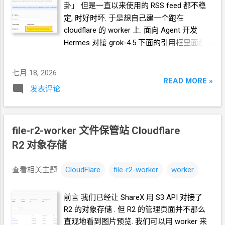
卦」 但是一直以来使用的
RSS feed
都不稳
<K-UI-workers> 为例
定, 时好时坏. 于是想自己建一个跑在
https://github.com/a6216abcd/K-UI-workers
cloudflare 的 worker
上. 面向
Agent
开发
准备前置条件 Hermes 作为 Agent 对接
Hermes 对接 grok-4.5 下面的引用框里面都
tencent/hy3:free 模型 首先你要安装一个
是我发给
Agent
的自然语言 我要创建一个
Hermes, 常见的
2G
内存的
VPS
就够了. 安装
cloudflare 的 API token, 这个 token 有最大的
教程
七月 18, 2026
权限, 可以用来创建各种小权限的 API token.
READ MORE »
https://blog.icdyct.nyc.mn/2026/04/hermes-
发表评论
告诉我应该怎样一步一步操作. * 我的
agent
agent-oracle-vps-ubuntu-root.html 和最新安
跑在
VPS
上, 所以我只能这么干. 遇到问题可
装脚本相比, 部分细节有变化. 当然你也可以
以截图发给
Agent
问应该点哪里. 如果你的
去搜索其它更新的安装教程. 2G
内存
VPS
file-r2-worker 文件保管站 Cloudflare
Agent
跑在你自己电脑上, 你让
Agent
自己操
Dedirock LA
机房
9.88
刀
/
年
作电脑的浏览器就行了. 你应该创建这么一个
R2
对象存储
https://1ladder.eu.org/drla888 NY
机房 8.88
API token 关键注意权限 Account.API
刀
/
年 https://1ladder.eu.org/drny888
Tokens, User.API Tokens 这个
cloudflare
Hermes 官方提供免费的模型
查看相关主题:
CloudFlare
file-r2-worker
worker
token 有 Account.API Tokens, User.API
tencent/hy3:free 操作教程
Tokens 的权限
https://blog.icdyct.nyc.mn/2026/04/free-
前言 我们已经让 ShareX 用 S3 API 对接了
cfut_*************************************
mimimo-v2-pro-omni-hermes-stripe.html 写
R2 的对象存储 . 但 R2 的管理页面并不那么
*********** 在你自己的 .env 文件中保存好
教程的当时, 免费模型是 mimo-v2-pro, 现在
直观地看到图片预览. 我们可以用 worker 来