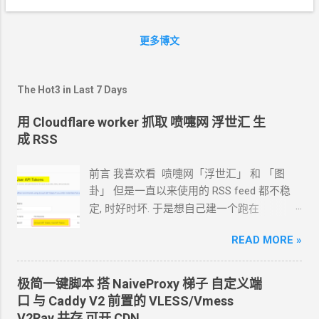
更多博文
The Hot3 in Last 7 Days
用 Cloudflare worker 抓取 喷嚏网 浮世汇 生
成 RSS
前言 我喜欢看 喷嚏网「浮世汇」 和 「图
卦」 但是一直以来使用的
RSS feed
都不稳
定, 时好时坏. 于是想自己建一个跑在
cloudflare 的 worker
上. 面向
Agent
开发
READ MORE »
Hermes 对接 grok-4.5 下面的引用框里面都是
我发给
Agent
的自然语言 我要创建一个
cloudflare 的 API token, 这个 token 有最大的
极简一键脚本 搭
NaiveProxy
梯子 自定义端
权限, 可以用来创建各种小权限的 API token.
口 与
Caddy V2
前置的
VLESS/Vmess
告诉我应该怎样一步一步操作. * 我的
agent
V2Ray
共存 可开
CDN