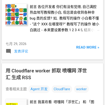
CLOUD...
api-token-hermes-agent.html Cloudflare 的
前言 各位开发者 你们有没有觉得, 自己满腔
API token 参考教程
热血地写教程教小白, 但总是会收到各种非
https://blog.icdyct.nyc.mn/2026/07/cloudflar
bug
类的反馈? 如, 教程写的操作 小白看不懂
e-api-token-hermes-agent.html 实践 向你的
- "这个
XXX
在哪里呀?" 教程写了的操作 被小
Agent
说 你现在有 cloudflare.com 的 token
白跳过 - 本来要设置参数 1 2 3 4 5, 结果小白
权限是 Account.API Tokens, User.API
只设置了 1 2 3 5 为此 我还做了
2
个 贴纸
Tokens
不好意思跑题了. 现在
Agent
时代来了, 小白
七月 29, 2026
cfut_Kp9Wx2Qr7ZmLn4YvBs8FdJh3Tc5Rg6
身边最好的助理和教练有了. 你可以让小白使
READ MORE »
UeAw1XyC0VbN 保存到你自己的 .env 你现在
发表评论
唤
TA
自己的
Agent
去阅读教程, 完成部署.
有 github.com 的 token 权限是 repo,
各位小白 你们有没有觉得, 自己满腔热血地来
workflow, gist
跟着大佬的教程学技术, 但是这教程是真长啊,
ghp_aB3dEf9GhI2JkLmNoPqRsTuVwXyZ0Ab
用 Cloudflare worker 抓取 喷嚏网 浮世
里面的字是真多啊, 术语是真看不懂啊, 自己
CdEf 保存到你自己的 .env 部署这个项
的技术水平只有鼠标键盘和英文字母啊! 去社
汇 生成 RSS
目 https://github.com/byJoey/cfnew 你自己
群里提问题请教, 还要被反问, "你操作到哪一
的 .env 中有 cloudflare.com 的 token, 也有...
步了?" 老天啊! 整篇教程就是个迷宫啊! 我怎
查看相关主题:
Agent
开发
CloudFlare
worker
么知道自己走到哪里了! 现在
Agent
时代来
了, 你身边最好的助理和教练有了. 你可以使
前言 我喜欢看 喷嚏网「浮世汇」 和 「图
唤你自己的
Agent
去阅读教程, 完成部署. 以