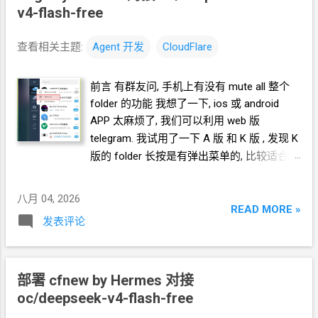
v4-flash-free
查看相关主题:
Agent
开发
CloudFlare
前言 有群友问, 手机上有没有 mute all 整个
folder 的功能 我想了一下, ios 或 android
APP 太麻烦了, 我们可以利用 web
版
telegram. 我试用了一下 A
版 和 K
版 , 发现
K
版的 folder 长按是有弹出菜单的, 比较适合进
一步开发 面向
Agent
开发 Hermes 对
接 oc/deepseek-v4-flash-free
八月 04, 2026
https://blog.icdyct.nyc.mn/2026/08/omnirout
READ MORE »
发表评论
e-hermes-agent-oracle-arm-ubuntu-root-
sudo-.html 下面的引用框里面都是我发给
Agent
的自然语言 把
https://github.com/morethanwords/tweb 项
部署
cfnew by Hermes 对接
目 clone 到本地, 不要放 tmp 目录,
未来会进
oc/deepseek-v4-flash-free
一步分析. 把这个项目运行起来. 你启动浏览