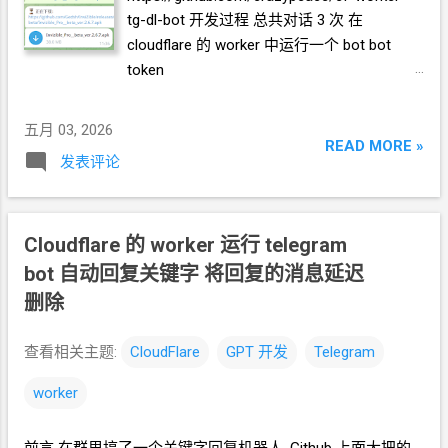
worker/blob/main/worker.js 的内容 修改管理
tg-dl-bot 开发过程 总共对话
3
次 在
面板访问密码: WORKER_PASSWORD = "
cloudflare 的 worker 中运行一个
bot bot
suibianshezhishenme " // 改成你喜欢的 设
token
置 R2 参数 * ShareX 的 S3 上传器页面中,
1234567890:AAHkMpXv2nQrWsYd8bJtLfCeU
Secret...
o9GiN1KmZw 功能是, bot 收到
telegram 消
五月 03, 2026
息时, 把消息内容识为 http url, 访问后, 将内容
READ MORE »
发表评论
以文件形式回复
telegram 消息. 注册
Webhook 的过程, 优化为访问这个 worker 的
url 后面跟上 webhook, 如 https://green-
c943.crazypeace.workers.dev/webhook set
Cloudflare 的 worker 运行 telegram
webhook 是不是要传入一个秘密字符串? 用
bot 自动回复关键字 将回复的消息延迟
到的
AI 网页版免费账户
claude
删除
https://claude.ai/
查看相关主题:
CloudFlare
GPT
开发
Telegram
worker
前言 在群里搞了一个关键字回复机器人. Github 上面大把的