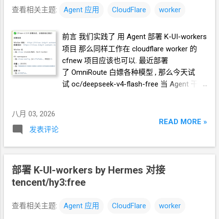
器, 我
VNC
连上去操作登录账号 到此为止,
查看相关主题:
Agent
应用
CloudFlare
worker
开发和测试环境算是搭起来了. 我要在 dialog
folder 的右键菜单中添加 一项 "Mute all" 功能
前言 我们实践了 用
Agent
部署 K-UI-workers
是将 folder
下所有
dialog
都设置为 mute
项目 那么同样工作在 cloudflare worker 的
forever 具体代码逻辑可以参考
cfnew 项目应该也可以. 最近部署
https://github.com/crazypeace/forkgram-
了 OmniRoute 白嫖各种模型 , 那么今天试
tdesktop/tree/feat-mute-all 这个分支对比它
试 oc/deepseek-v4-flash-free 当
Agent
干活
的父节点的修改. Agent 说开发完了, 我让
TA
怎么样 准备前置条件 跑 Hermes 用 常见的
自己开浏览器进行测试. 最终结果: Github
2G
内存的
VPS
就够了. 2G
内存
VPS
八月 03, 2026
https://github.com/crazypeace/tweb 一种部
Dedirock LA
机房
9.88
刀
/
年
READ MORE »
署方法 1. fork 本项目 2. 在你的 cloudflare 账
发表评论
https://1ladder.eu.org/drla888 Dedirock NY
机
号中部署 page, 选择连接你的
github, 选择你
房 8.88
刀
/
年 https://1ladder.eu.org/drny888
fork 出来的仓库, 配置: Framework preset:
安装 Hermes 部署 OmniRoute 白
Vite Build command: pnpm install --frozen-
部署 K-UI-workers by Hermes
对接
嫖 oc/deepseek-v4-flash-free
lockfile && pnpm build Build output directory:
tencent/hy3:free
https://blog.icdyct.nyc.mn/2026/08/omnirout
dist Production branch: master 另一种部署
e-hermes-agent-oracle-arm-ubuntu-root-
方法 1. fork 本项目 2. 给你自己的 github 项
sudo-.html Github 的 API token 参考教程
查看相关主题:
Agent
应用
CloudFlare
worker
目设置 secret CLOUDFLARE_API_TOKEN
https://blog.icdyct.nyc.mn/2026/07/github-