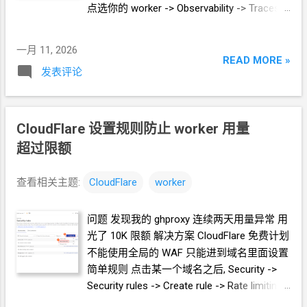
点选你的
worker -> Observability -> Traces
core/releases/download/v25.12.8/Xray-
这里就能看到所有的请求了. 很明显, 这些请
windows-64.zip 并返回数据 得到的结果我上
求都是用来访问一个
传 Github 了
一月 11, 2026
https://github.com/nap0o/* 这样的链接 那么,
READ MORE »
https://github.com/crazypeace/ghproxy/raw/
发表评论
我们针对性的屏蔽就行了. 实践 点击你的域
refs/heads/main/fake/test-worker.js 测试 下
名 -> Workers Routes -> Add route 添加路由
图中, 左边是套 "正常" 的 ghproxy 这里
把
以 https://ghproxy.lvedong.eu.org/ 为例 bash
https://ghproxy.lvedong.eu.org/https:/github.c
CloudFlare
设置规则防止
worker
用量
<(curl -fsSL
om/nap0o/* 设置为 None (没有 worker) 把
https://ghproxy.lvedong.eu.org/https://github.
超过限额
https://ghproxy.lvedong.eu.org/* 设置为
com/crazypeace/ghproxy/raw/ref...
ghproxy 的 worker ======= 完 ======= 后记
查看相关主题:
CloudFlare
worker
当你在浏览器输入下面这样的
url
时,
https://ghproxy-test.lvedong.eu.org/https: //
问题 发现我的 ghproxy 连续两天用量异常 用
github.com/nap0o/icmp9.com/releases/dow
光了
10K
限额 解决方案 CloudFlare 免费计划
nload/icmp9/icmp9-docker-debian-arm64
不能使用全局的 WAF 只能进到域名里面设置
CloudFlare
会预处理为下面这样, 再进入它的
简单规则 点击某一个域名之后, Security ->
各个组件 https://ghproxy-
Security rules -> Create rule -> Rate limiting
test.lvedong.eu.org/https: /
rules 填写一个规则名称, 随你喜欢 点击 Edit
github.com/nap0o/icmp9.com/releases/dow