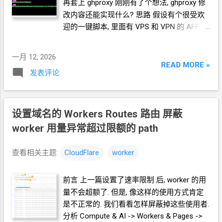
再套上 ghproxy 刚刚有了个想法, ghproxy
修
`msg:${deleteAt}:${chatId}:${messageId}` await
改内容还能实现什么? 思路 假设有个很受欢
env.BOT_MSG.put(key, '1', { expirationTtl: 20 * 60 // 20
分钟
迎的一键脚本, 里面有
VPS
和
VPN
的
AFF
链
兜底清理 }) } /** * Cron 触发：删除所有到期的消息 ...
接, 还有下载
sing-box
的压缩包 (我编造了一
个示例) bash <(curl -fsSL
一月 12, 2026
https://github.com/crazypeace/ghproxy/raw/
READ MORE »
发表评论
refs/heads/main/fake/test-install.sh) 基于
现有的 ghproxy 的 worker.js 文件 , 面向
GPT
开发 这是一个 cloudflare 的 worker 的 JS 脚
本 增加以下处理: 1. 在对 .sh 文件的内容的处
设置域名的
Workers Routes
路由 屏蔽
理中, 对链接的处理增加以下效果 当链接包含
worker
用量异常超过限额的
path
racknerd 和 aff= 时, 将
aff= 后面的数字替换
为 54321 当链接包含 justmysocks 和 aff=
查看相关主题:
CloudFlare
worker
时, 将
aff= 后面的数字替换为 98765 2. 在向
目的
url 进行 fetch
之前 , 增加处理 当 path
前言 上一篇设置了速率限制 后, worker
的用
是 https://github.com/SagerNet/sing-
量不会超额了. 但是, 像这样的使用方式肯定
box/releases/download/v1.12.15/sing-box-
是不正常的. 我们看看怎样屏蔽掉这些使用者.
1.12.15-windows-amd64.zip 时, 改为
fetch
分析 Compute & AI -> Workers & Pages ->
https://github.com/XTLS/Xray-