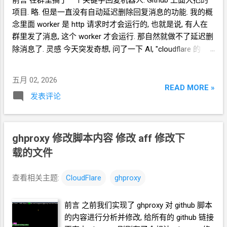
项目. 略. 但是一直没有自动延迟删除回复消息的功能. 我的概
念里面 worker 是 http 请求时才会运行的, 也就是说, 有人在
群里发了消息, 这个
worker
才会运行. 那自然就做不了延迟删
除消息了. 灵感 今天突发奇想, 问了一下
AI, "cloudflare 的
worker 怎么实现定时任务". WOKAO, 原来 2022
年官方就支
持了 Cron Trigger 接下来就是无趣的面向
GPT
开发 粘贴 的
五月 02, 2026
代码是一个基于 cloudflare worker 的 telegram bot. 我要实
READ MORE »
发表评论
现
bot
回复的消息延迟
5~10
分钟删除的功能. 我给这个
worker 绑定了一个 KV : BOT_MSG, 用于保存发出的消息的
数据. 我给这个 worker 设置了定时
5
分钟的 cron trigger. 请
改进这段代码 贴一下代码吧. const TOKEN =
ghproxy 修改脚本内容 修改
aff 修改下
'your_bot_token' const WEBHOOK = '/endpoint' const
载的文件
SECRET = 'you_should_generate_random_string' const
DELETE_AFTER_MS = 5 * 60 * 1000 // 5
分钟 /** * 将已发送
查看相关主题:
CloudFlare
ghproxy
的消息存入 KV * key: msg:{delete_at}:{chat_id}:
{message_id} */ async function saveMessage(env, chatId,
前言 之前我们实现了 ghproxy 对 github 脚本
messageId) { const deleteAt = String(Date.now() +
的内容进行分析并修改, 给所有的 github 链接
DELETE_AFTER_MS).padStart(16, '0') const key =