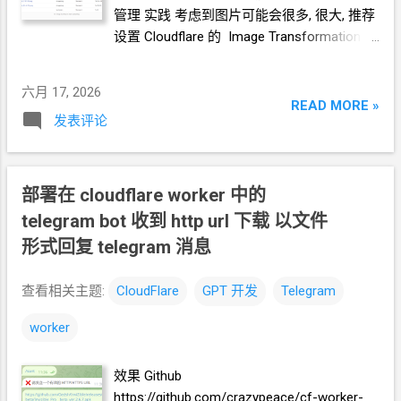
新建一个 cloudflare worker , 测试能否获取
你选 hy3 就好 Github 的 API token 参考教程
管理 实践 考虑到图片可能会很多, 很大, 推荐
这个页面的内容
htt...
设置 Cloudflare 的 Image Transformation 功
https://www.dapenti.com/blog/blog-
能 首先, 你需要有一个 托管在
cloudflare
的
responsive-new.asp?
域名 . 打开 Image Transformation 功能 给
subjectid=184&name=xilei Agent
返回的结果
六月 17, 2026
R2 设置自定义域名 还记得这个页面吗? 输入
READ MORE »
看起来正常 我现在需要你通过 这个 worker
发表评论
一个你的域名的子域名. 如, r2test.xxxx.xxxx
生成 RSS 输出 一会儿
Agent
就完成了 用浏
过一会儿, 会变成这个样子, 说明生效了. 设置
览器和
RSS
软件试了一下, 正常. 接下来, 做一
CORS 策略 [ { "AllowedOrigins": [ "*"
些优化. 改造为定时触发 生成
RSS, 定时每天
], "AllowedMethods": [ "PUT", "GET",
部署在 cloudflare worker 中的
0:00
生成. 生成的
RSS
结果保存在
KV
中, 每
"HEAD", "DELETE" ],
telegram bot 收到 http url 下载 以文件
次访问从
KV
中读取结果. 全文 HTML + 短
"AllowedHeaders": [ "*" ] } ] * 注, 说实
形式回复 telegram 消息
description (500
字) 条数降到 10 篇全文
话这里有一点点粗暴, 但是问题不大. 你现在
======== 完 Github
的
R2
的一些信息 在 ShareX 的 S3 上传器页
https://github.com/crazypeace/rss-worker
查看相关主题:
CloudFlare
GPT
开发
Telegram
面. Access key ID Secret access key
Endpoint Bucket name Custom domain 创建
worker
一个
Cloudflare Worker 编辑
Worker
的脚本
内容 把原有的内容全部删掉 换成：
效果 Github
https://github.com/crazypeace/file-r2-
https://github.com/crazypeace/cf-worker-