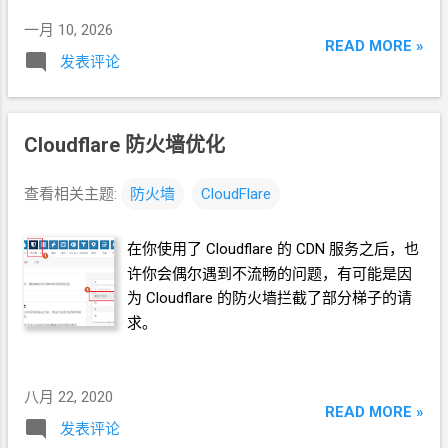
expression 填写 (http.host wildcard
nload/icmp9/icmp9-docker-debian-arm64 所
一月 10, 2026
"ghproxy.*") * 因为我的 ghproxy 的域名是
READ MORE »
以, 我们在设置域名的
Route
路由时, 要写成
发表评论
ghproxy.xxxx.yyyy.zzz 所以这里我写成这样的
https://ghproxy.lvedong.eu.org/https: /
匹配规则 Rate
条件设置为 10
秒内 8 次 * 我
github.com/nap0o/* 同样的道理, 你常常会在
这只是个示例, 你想设置
10
秒内
5
次随你喜
worker.js
里面看到 把 https: / 恢复为 https:
欢 动作设置为 Block 拉黑 持续时间设置为
Cloudflare
防火墙优化
// 再把
path
当作一个
url 拿去
fetch
的逻辑.
10
秒 点击 Deploy 部署 ======== 完
======= 相关推荐 《ghproxy 修改脚本内容
======== 相关推荐 《设置域名的
Workers
查看相关主题:
防火墙
CloudFlare
修改
aff 修改下载的文件》 《白嫖
worker 自
Routes
路由 屏蔽
worker
用量异常超过限额
建短链服务 Url-Shor...
的
path》 《ghproxy 修改脚本内容 修改
aff
在你使用了
Cloudflare
的
CDN
服务之后，也
修改下载的文件》 《极简 GitHub Porxy 支持
许你会偶尔遇到不流畅的问题，有可能是因
GitHub
脚本的无限嵌套调用》
为
Cloudflare
的防火墙拦截了部分梯子的请
求。
八月 22, 2020
READ MORE »
发表评论