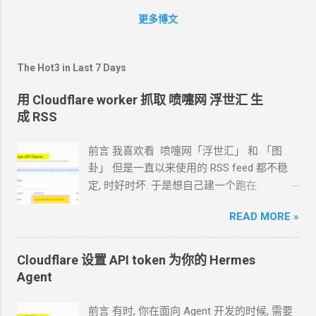
https://aria2.github.io/manual/en/html/aria2c.html#event-
更多博文
hook 别人的轮子 https://lala.im/2982.html
https://www.nozarc.com/2018/01/15/aria2-auto-upload/
https://steyeu.co/posts/aria2-move-completed-downloads-
The Hot3 in Last 7 Days
other-directory/ 一般
VPS
存储空间都不大，一个任务下载完
成后需要拷贝到网盘保存。比较容易用学生邮箱搞到 无限的
用 Cloudflare worker 抓取 喷嚏网 浮世汇 生
GoogleDrive 。 思路：先用
rclone
链接
GoogleDrive。再用一
成 RSS
个脚本在
Aria2
下载完成的时候把文件拷贝到网盘上去。用
到
Aria2
的 --on-download-complete 参数 自己先写了一个
前言 我喜欢看 喷嚏网「浮世汇」 和 「图
测试脚本帮助理解一下官方文档对--on-download-complete
卦」 但是一直以来使用的
RSS feed
都不稳
具体说的什么意思 #!/bin/bash echo "[$1],[$2],[$3];" >
定, 时好时坏. 于是想自己建一个跑在
/tmp/aria2_download_complete.log 挂到--on-download-
cloudflare 的 worker
上. 面向
Agent
开发
complete
参数后面，下载了一个
http
一个
bt，结果如下： ...
READ MORE »
Hermes 对接 grok-4.5 下面的引用框里面都是
我发给
Agent
的自然语言 我要创建一个
cloudflare 的 API token, 这个 token 有最大的
Cloudflare 设置 API token 为你的
Hermes
权限, 可以用来创建各种小权限的 API token.
Agent
告诉我应该怎样一步一步操作. * 我的
agent
跑在
VPS
上, 所以我只能这么干. 遇到问题可
前言 有时, 你在面向
Agent
开发的时候, 需要