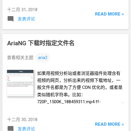
类似 allow-aria2-bt-in 这样子) 流量方向默认
Aria2。 所以，解决问题的关键是让
Aria2
支
就是入站，不用动。 执行的操作默认就是允
十二月 31, 2018
READ MORE »
持
HTTPS 参考
许，不用动。 目标标记，填
VM
实例添加的
发表评论
https://chriszheng.science/2017/01/13/Use-
那个标记， aria2-bt 来源
IP
地址范围填
Yaaw-in-HTTPS-environment/ 具体步骤： 1.
0.0.0.0/0 指定 TC P 端口 6800 UDP 端
Caddy
配置一个
tls
证书的申请 在
Caddyfile
口 6881-6999, 51413 1.e 阶段性检查 用
AriaNG
下载时指定文件名
里写成这样 ariang.gaga.ga { tls
http://ariang.mayswind.net/latest 连上自己
1234567890@gmail.com gzip root
的
Aria2，测试下载各种链接、种子是否正
/usr/local/caddy/www/ } 其中，在我的
VPS
查看相关主题:
aria2
常。 GCP
出站流量比较贵，$0.23/GB，推荐
环境上，把
AriaNG
的那个
index.html
放在了
传到...
/usr/local/caddy/www/ 下面 2. 用浏览器打
如果用视频分析站或者浏览器插件处理含有
开一下域名，确认页面正确加载，HTTPS
状
视频的网页，分析出来的视频下载地址，一
态正常（在浏览器点那个锁）。 3. 找到申请
般文件名都是为了方便
CDN
优化的，或者是
下来的 .key 和 .crt 建议用 find 命令去找，你
类似随机字符串。比如：
的域名.key find / -name " ariang.gaga.ga .key"
720P_1500K_188459311.mp4 ff-
找到的位置是类似这样
f34963aef82024e9010a98a38e42aba4,5ac7b
/etc/ssl/caddy/acme/acme-
7b5,7f30afc_720.mp4 用
aria2
离线下载的时
十二月 30, 2018
v02.api.letsencrypt.org/sites/ ariang.gaga.ga
候，还是指定一下文件名比较方便以后的文
READ MORE »
/ ariang.gaga.ga .key 你会发现在同一个目录
发表评论
件管理。 我使用的
aria2
管理界面是