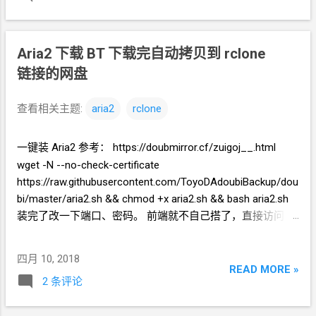
下还有 .crt 4. 把 .crt 和 .key 填到
Aria2
的配
AriaNG。 1. 新建任务的时候，点
“选项” 2. 然
置文件里 编辑 /root/.aria2/aria2.conf # 启用
后在
Http
设置里，填
“文件名”
一项。 3. 最
加密后 RPC 服务需要使用 https 或者 wss 协
后点
“开始下载” ps: 好用的视频地址分析站
Aria2
下载
BT 下载完自动拷贝到
rclone
议连接 rpc-secure=true # 在 RPC 服务中启
urlgot.com www.savido.net 特别是
链接的网盘
用 SSL/TLS 加密时的证书文件
(.pem/.crt)
urlgot.com 面对隐藏真实视频文件的情况，
rpc-certificate=/etc/ssl/caddy/acme/acme-
可以使用
“云端下载”
的功能让
urlgot
先离线
查看相关主题:
aria2
rclone
v02.api.letsencrypt.org/sites/
下载好，然后再下载到本地。
ariang.gaga.ga...
一键装
Aria2 参考： https://doubmirror.cf/zuigoj__.html
wget -N --no-check-certificate
https://raw.githubusercontent.com/ToyoDAdoubiBackup/dou
bi/master/aria2.sh && chmod +x aria2.sh && bash aria2.sh
装完了改一下端口、密码。 前端就不自己搭了，直接访问
AriaNG
的最新发布页就好了，把自己服务器的参数填进去就
能用。 http://ariang.mayswind.net/latest 安装
rclone curl
四月 10, 2018
https://rclone.org/install.sh | sudo bash 挂载网盘参考其它资
READ MORE »
2 条评论
料，不同的网盘步骤有些不同。 挂载
OneDrive 下载完自动上
传网盘 参考： 官方文档