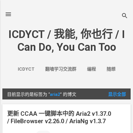
跳至主要内容
ICDYCT / 我能, 你也行 / I
Can Do, You Can Too
ICDYCT
翻墙学习交流群
编程
随想
生活
VPN&VPS
案例
更多…
其它
目前显示的是标签为
“
aria2
”
的博文
显示全部
博
文
更新 CCAA 一键脚本中的 Aria2 v1.37.0
/ FileBrowser v2.26.0 / AriaNg v1.3.7