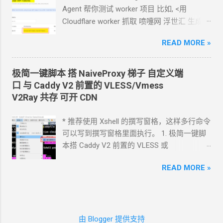
以截图发给
Agent
问应该点哪里. 如果你的
Agent
帮你测试
worker
项目 比如, <用
Agent
跑在你自己电脑上, 你让
Agent
自己操
Cloudflare worker 抓取 喷嚏网 浮世汇 生成
作电脑的浏览器就行了. 你应该创建这么一个
RSS> 这样的开发过程
API token 关键注意权限 Account.API
READ MORE »
https://blog.icdyct.nyc.mn/2026/07/cloudflare
Tokens, User.API Tokens 这个
cloudflare
-worker-rss.html 有时, 你需要
Agent
代替你
token 有 Account.API Tokens, User.API
照着教程设置一些
worker 或者
KV 或者
R2
极简一键脚本 搭
NaiveProxy
梯子 自定义端
Tokens 的权限
等 比如, <ShareX 将图片上传到 R2
对象存储
口 与
Caddy V2
前置的
VLESS/Vmess
cfut_*************************************
通过
S3
上传器>
V2Ray
共存 可开
CDN
*********** 在你自己的 .env 文件中保存好
https://blog.icdyct.nyc.mn/2026/06/sharex-
新建一个 cloudflare worker , 测试能否获取
r2-s3.html 上面这些操作都需要一个前提, 你
* 推荐使用 Xshell 的撰写窗格，这样多行命令
这个页面的内容
设置好
Cloudflare 的 API token, 让
Agent
使
可以写到撰写窗格里面执行。 1. 极简一键脚
https://www.dapenti.com/blog/blog-
用. Cloudflare 的 API token 可以设置为这样
本搭 Caddy V2 前置的
VLESS
或
responsive-new.asp?
的权限 Account.API Tokens, User.API
Vmess+WebSocket+TLS 设置好域名解析,
subjectid=184&name=xilei Agent
返回的结果
Tokens 这样权限的 token 可以创建更小的
READ MORE »
如 vless.mydomain.com , CDN
关掉 bash
看起来正常 我现在需要你通过 这个 worker
具体权限的
token *
以下实践方案都在
<(curl -L
生成 RSS 输出 一会儿
Agent
就完成了 用浏
Hermes
对接
tencent/hy3:free 的条件下完成
https://github.com/crazypeace/v2ray_wss/ra
览器和
RSS
软件试了一下, 正常. 接下来, 做一
实践
1 如果你的
Agent
运行在你自己的电脑
w/main/install.sh) 搭完自己检查一下是否能
些优化. 改造为定时触发 生成
RSS, 定时每天
上. 你可以打开
chrome
浏览器, 登录
正常使用 CDN
可以开 2. 搭建
NaiveProxy 2.1
由 Blogger 提供支持