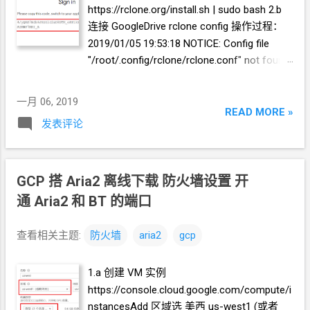
localhost:80 { #第一行写什么不重要，反正会被
init.sh
https://rclone.org/install.sh | sudo bash 2.b
脚本修改掉 gzip root /usr/local/caddy/www/fi...
连接
GoogleDrive rclone config 操作过程：
2019/01/05 19:53:18 NOTICE: Config file
"/root/.config/rclone/rclone.conf" not found
- using defaults No remotes found - make a
new one n) New remote s) Set configuration
一月 06, 2019
password q) Quit config n/s/q> n name>
READ MORE »
发表评论
gdrv //
自己取个名字 Type of
storage to configure. Enter a string value.
Press Enter for the default (""). Choose a
number from below, or type in your own
GCP
搭
Aria2
离线下载 防火墙设置 开
value 1 / A stackable unification remote,
通
Aria2
和
BT
的端口
which can appear to merge the contents of
several remotes \ "union" 2 / Alias for a
查看相关主题:
防火墙
aria2
gcp
existing remote \ "alias" 3 / Amazon Drive
\ "amazon cloud drive" 4 / Amazon S3
1.a 创建
VM
实例
Compliant Storage Providers (AWS, Ceph,
https://console.cloud.google.com/compute/i
Dreamhost, IBM COS, Minio) \ "s3" 5 /
nstancesAdd 区域选 美西
us-west1 (或者
Backblaze B2 \ "b2" 6 / Box \ "box" 7 /