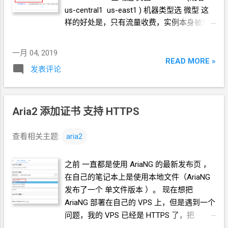
us-central1 us-east1 ) 机器类型选 微型 这
Cach...
样的好处是，只有流量收费，实例本身被免
费标准
cover
掉。(附： GCP
的免费标准 EN
/ 中文 ) 创建实例的时候最好添加个网络标
一月 04, 2019
记，方便后面步骤精确添加防火墙。我的网
READ MORE »
发表评论
络标记是 aria2-bt 1.b 一键脚本搭
Aria2 wget
-N --no-check-certificate
https://raw.githubusercontent.com/ToyoDAd
oubiBackup/doubi/master/aria2.sh &&
Aria2 添加证书 支持
HTTPS
chmod +x aria2.sh && bash aria2.sh 1.c 看一
下
Aria2
和
BT
都需要打开哪些端口 (一路回
查看相关主题:
aria2
车默认安装的可以跳过这一小节，直接去看
设置防火墙） 查看一下配置文件 cat
之前 一直都是使用 AriaNG
的最新发布页 ，
/root/.aria2/aria2.conf 1.d 防火墙 打开防火
在自己的笔记本上是使用本地文件（AriaNG
墙页面
发布了一个 单文件版本 ）。 现在想把
https://console.cloud.google.com/networkin
AriaNG
部署在自己的
VPS
上，但是遇到一个
g/firewalls 创建防火墙规则 名称和说明随便
问题，我的
VPS
已经是
HTTPS
了，把
写，方便自己以后维护识别就行。(建议写成
AriaNG
跑起来以后，不能用
HTTP
连接到