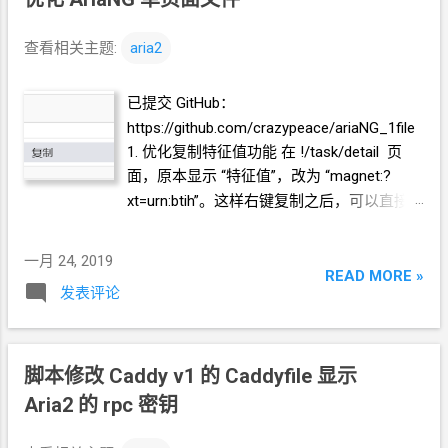
查看相关主题:
aria2
已提交
GitHub：
https://github.com/crazypeace/ariaNG_1file
1. 优化复制特征值功能 在 !/task/detail 页
面，原本显示
“特征值”，改为
“magnet:?
xt=urn:btih”。这样右键复制之后，可以直接
在新建页面粘贴进去。 2. 新建页面提示车头
在 !/new 页面显示一个车头文本框。某些场
一月 24, 2019
景下，方便使用。 3. AriaNG
设置页面 在
READ MORE »
发表评论
!/settings/ariang 页面，显示一个固定的密
码。方便从快照恢复时，快速添加新的服务
器。（GCP
恢复快照的时候，IP
可能会是新
的） 4. 使用方法 下载
html
文件，改名为
脚本修改
Caddy v1
的
Caddyfile 显示
index.html wget
Aria2
的
rpc
密钥
"https://github.com/crazypeace/ariaNG_1file
/raw/master/AriaNGv1.0.0_Y3Jhenl6ZWxpa3