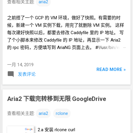
查看相关主题:
aria2
BlYWNl.html" cp
AriaNGv1.0.0_Y3Jhenl6ZWxpa3BlYWNl.html
之前搭了一个
GCP
的
VM
环境，做好了快照。有需要的时
index.html 修改文件，查找
候，新建一个
VM
实例下载，用完了就删除
VM
实例。 这样
Y3Jhenl6ZWxpa3BlYWNl 替换成 你自己的
每次建好快照以后，都要去修改
Caddyfile
里的
IP
地址。 写
RPC
密码。 sed -i
了个小脚本来修改
Caddyfile
的
IP
地址，再显示一下
Aria2
"s/Y3Jhenl6ZWxpa3BlYWNl/
你自己的
RPC
的
rpc
密码，方便填写到
AriaNG
页面上去。 #!/usr/bin/env
密码
/g" index.html
bash caddyfile="/etc/caddy/Caddyfile"
aria2_conf="/root/.aria2/aria2.conf" read -p "输入
VPS
的
IP
一月 14, 2019
READ MORE »
地址:" vps_ip if [[ ! -e ${caddyfile} ]]; then echo -e "Caddy 配
发表评论
置文件不存在 !" && exit 1 fi sed -i '1 c '${vps_ip}':80 {'
${caddyfile} service caddy restart if [[ ! -e ${aria2_conf} ]];
then echo -e "Aria2 配置文件不存在 !" && exit 1 else
conf_text=$(cat ${aria2_conf}|grep -v '#')
Aria2
下载完转移到无限
GoogleDrive
aria2_passwd=$(echo -e "${conf_text}"|grep "rpc-
secret="|awk -F "=" '{print $NF}') fi echo "Aria2
的
rpc
密码:
查看相关主题:
aria2
rclone
${aria2_passwd}" 其中 sed -i ' 1 c xxxxxx ' ${caddyfile} 的意
思就是把第 1 行 改写 为 xxxxxx Caddyfile
可以写成这样
2.a 安装
rlcone curl