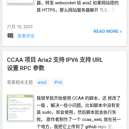
器，转发
websocket
给
aria2 如果网站搭的
是
HTTPS，那么网站服务器解开
TLS，只剩
下
websocket
给
aria2 以
Caddy
为例，
Caddyfile
里面加一段 handle /jsonrpc {
六月 10, 2023
READ MORE »
reverse_proxy localhost:6800 }
发表评论
CCAA 项目 Aria2 支持
IPV6 支持
URL
设置
RPC
参数
查看相关主题:
aria2
IPv6
我很早就开始使用
CCAA
的脚本，还 修改了
一版 ，解决一些小问题。比如脚本中没有安
装
sudo，却会使用，然后脚本就会执行失
败。 原作者制作了一个
ccaa_web, 放在另一
个地方，我把它上传到了
github repo
里。 今