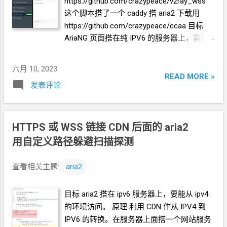
https://github.com/crazypeace/v2ray_wss
这个脚本搭了一个
caddy 搭
aria2
下载用
https://github.com/crazypeace/ccaa 目标
AriaNG
页面搭在纯
IPV6
的服务器上，需要
借用
CDN，让我能从
IPV4
的环境访问。 希
望不影响原来的伪装站。
六月 10, 2023
READ MORE »
发表评论
HTTPS 或 WSS 链接 CDN 后面的 aria2
用自定义路径躲避扫描探测
查看相关主题:
aria2
目标 aria2
搭在
ipv6
服务器上，要能从
ipv4
的环境访问。 原理 利用
CDN
作从
IPV4
到
IPV6
的转换。在服务器上面搭一个网站服务