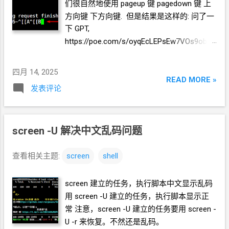
们很自然地使用 pageup
键 pagedown
键 上
======== 完
方向键 下方向键. 但是结果是这样的: 问了一
下
GPT,
https://poe.com/s/oyqEcLEPsEw7VOs9obdE
Linux 在 screen 中不能直接使用 pageup
键
pagedown
键 上方向键 下方向键 查看日志.
四月 14, 2025
需要按 Ctrl + A, [ 也就是先按 Ctrl + A, 再按
READ MORE »
发表评论
左方括号键
[ 这时, 终端会显示这样 然后就可
以"照常"使用
pageup
键 pagedown
键 上方向
键 下方向键 查看日志了.
screen -U
解决中文乱码问题
查看相关主题:
screen
shell
screen
建立的任务，执行脚本中文显示乱码
用
screen -U
建立的任务，执行脚本显示正
常 注意，screen -U
建立的任务要用
screen -
U -r
来恢复。不然还是乱码。