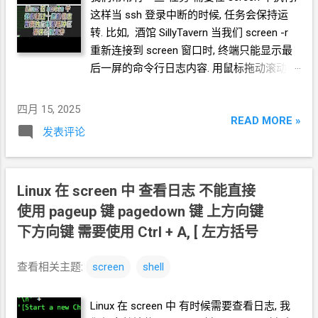
screen-st.log 如果你有更好的方案, 欢迎在评
这样当
ssh
登录中断的时候, 任务会保持运
论区交流.
转. 比如, 酒馆
SillyTavern 当我们
screen -r
重新连接到
screen
窗口时, 终端只能显示最
后一屏的命令行日志内容. 用鼠标拖动滚动条
是不能显示更早的内容的. 所以, 我们常用的
鼠标选择 + 复制 的操作不能保存超过一屏的
四月 15, 2025
日志内容. 我们可以这样保存日志. 1. 进入复
READ MORE »
发表评论
制模式 Ctrl + A, [ 左方括号 2. 使用
pageup
键
pagedown
键 上方向键 下方向键 移动光标 3.
使用空格键设置复制内容的起始点 4. 继续移
Linux 在 screen 中 查看日志 不能直接
动光标, 并再次使用空格键设置复制内容的结
束点 会有提示信息, 复制了多少字符进入缓冲
使用 pageup
键 pagedown
键 上方向键
区 4. 进入命令模式 Ctrl + A, : 冒号 5. 用命令
下方向键 需要使用 Ctrl + A, [ 左方括号
保存缓冲区的内容到文件 writebuf
/root/log1.txt 保存成功也会有提示 好了. 现
查看相关主题:
screen
shell
在你在任何地方, 即使是脱离了
screen
窗口,
也可以打开文件查看保存下来的日志内容了,
Linux 在 screen 中 有时候需要查看日志, 我
当然文件也可以被传输到你期望的任何地方.