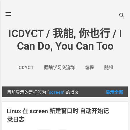
跳至主要内容
ICDYCT / 我能, 你也行 / I
Can Do, You Can Too
ICDYCT
翻墙学习交流群
编程
随想
生活
VPN&VPS
案例
更多…
其它
目前显示的是标签为
“
screen
”
的博文
显示全部
博
文
Linux 在 screen 新建窗口时 自动开始记
录日志