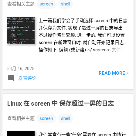
查看相关主题:
screen
shell
上一篇我们学会了手动选择 screen 中的日志
并保存为文件, 实现了超过一屏的日志导出.
不过操作略显繁琐. 进一步的, 我们可以设置
screen 在新建窗口时, 就自动开始记录日志.
操作如下: 编辑
(或新建) ~/.screenrc 文件 内
容为 deflog on logfile
$HOME/screen-$STY.log 其中, deflog on 意
四月 16, 2025
思是默认打开日志记录 $STY 意思是 screen
READ MORE »
发表评论
的窗口名称, 就是 screen -ls 显示出来的那个,
也是 screen -S 后面跟的那个. 这样你每次
screen 打开新窗口, 都会自动记录日志文件.
======== 后记 这个方案的好处是, 在
linux
终
Linux 在 screen 中 保存超过一屏的日志
端环境
cat
查看日志文件是可以显示带颜色
的效果的. 但是, 如果以纯文本的方式打开, 就
查看相关主题:
screen
shell
麻烦了. 可选的解决方案是 sed 过滤所有的颜
色控制符. sed -r 's/\x1b\[[0-9;]*[mK]//g'
我们常常有一些"任务"需要在
screen
中执行,