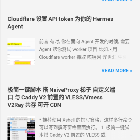
Hermes 对接 grok-4.5 下面的引用框里面都是
我发给
Agent
的自然语言 我要创建一个
cloudflare 的 API token, 这个 token 有最大的
Cloudflare 设置 API token 为你的
Hermes
权限, 可以用来创建各种小权限的 API token.
Agent
告诉我应该怎样一步一步操作. * 我的
agent
跑在
VPS
上, 所以我只能这么干. 遇到问题可
前言 有时, 你在面向
Agent
开发的时候, 需要
以截图发给
Agent
问应该点哪里. 如果你的
Agent
帮你测试
worker
项目 比如, <用
Agent
跑在你自己电脑上, 你让
Agent
自己操
Cloudflare worker 抓取 喷嚏网 浮世汇 生成
作电脑的浏览器就行了. 你应该创建这么一个
RSS> 这样的开发过程
API token 关键注意权限 Account.API
READ MORE »
https://blog.icdyct.nyc.mn/2026/07/cloudflare
Tokens, User.API Tokens 这个
cloudflare
-worker-rss.html 有时, 你需要
Agent
代替你
token 有 Account.API Tokens, User.API
照着教程设置一些
worker 或者
KV 或者
R2
极简一键脚本 搭
NaiveProxy
梯子 自定义端
Tokens 的权限
等 比如, <ShareX 将图片上传到 R2
对象存储
口 与
Caddy V2
前置的
VLESS/Vmess
cfut_*************************************
通过
S3
上传器>
V2Ray
共存 可开
CDN
*********** 在你自己的 .env 文件中保存好
https://blog.icdyct.nyc.mn/2026/06/sharex-
新建一个 cloudflare worker , 测试能否获取
r2-s3.html 上面这些操作都需要一个前提, 你
* 推荐使用 Xshell 的撰写窗格，这样多行命令
这个页面的内容
设置好
Cloudflare 的 API token, 让
Agent
使
可以写到撰写窗格里面执行。 1. 极简一键脚
https://www.dapenti.com/blog/blog-
用. Cloudflare 的 API token 可以设置为这样
本搭 Caddy V2 前置的
VLESS
或
responsive-new.asp?