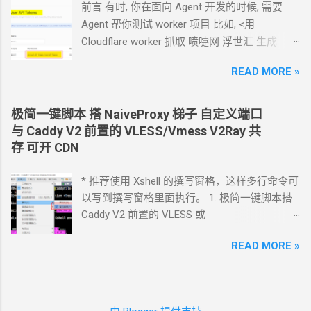
到问题可以截图发给
Agent
问应该点哪里. 如果
前言 有时, 你在面向
Agent
开发的时候, 需要
你的
Agent
跑在你自己电脑上, 你让
Agent
自己
Agent
帮你测试
worker
项目 比如, <用
操作电脑的浏览器就行了. 你应该创建这么一个
Cloudflare worker 抓取 喷嚏网 浮世汇 生成
API token 关键注意权限 Account.API Tokens,
RSS> 这样的开发过程
User.API Tokens 这个
cloudflare token 有
READ MORE »
https://blog.icdyct.nyc.mn/2026/07/cloudflare-
Account.API Tokens, User.API Tokens 的权限
worker-rss.html 有时, 你需要
Agent
代替你照着
cfut_***************************************
教程设置一些
worker 或者
KV 或者
R2 等 比如,
极简一键脚本 搭
NaiveProxy
梯子 自定义端口
********* 在你自己的 .env 文件中保存好 新建
<ShareX 将图片上传到 R2
对象存储 通过
S3
上
与
Caddy V2
前置的
VLESS/Vmess V2Ray
共
一个 cloudflare worker , 测试能否获取 这个页
传器>
存 可开
CDN
面的内容 https://www.dapenti.com/blog/blog-
https://blog.icdyct.nyc.mn/2026/06/sharex-r2-
responsive-new.asp?subjectid=184&name=xilei
s3.html 上面这些操作都需要一个前提, 你设置好
* 推荐使用 Xshell 的撰写窗格，这样多行命令可
Agent
返回的结果看起来正常 我现在需要你通
Cloudflare 的 API token, 让
Agent
使用.
以写到撰写窗格里面执行。 1. 极简一键脚本搭
过 这个 worker 生成 RSS 输出 一会儿
Agent
就
Cloudflare 的 API token 可以设置为这样的权限
Caddy V2 前置的
VLESS
或
完成了 用浏览器和
RSS
软件试了一下, 正常. 接
Account.API Tokens, User.API Tokens 这样权
Vmess+WebSocket+TLS 设置好域名解析, 如
下来, 做一些优化. 改造为定时触发 生成
RSS, 定
限的 token 可以创建更小的具体权限的
token *
READ MORE »
vless.mydomain.com , CDN
关掉 bash <(curl -L
时每天
0:00
生成. 生成的
RSS
结果保存在
KV
以下实践方案都在 Hermes
对接
https://github.com/crazypeace/v2ray_wss/raw
中, 每次访问从
KV
中读取结果. 全文 HTML + 短
tencent/hy3:free 的条件下完成 实践
1 如果你的
/main/install.sh) 搭完自己检查一下是否能正常
description (500
字) 条数降到 10 篇全文
Agent
运行在你自己的电脑上. 你可以打开
使用 CDN
可以开 2. 搭建
NaiveProxy 2.1 设置域
======== 完 Github