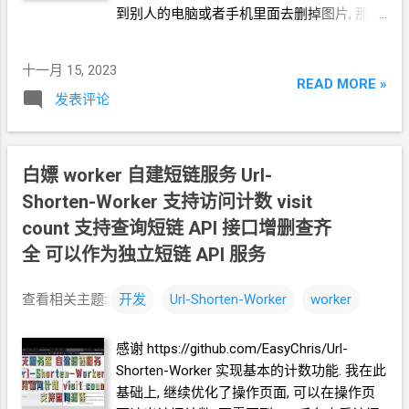
到别人的电脑或者手机里面去删掉图片, 那
么"一次性二维码"是怎么实现的呢? 二维码图
片不变, 那么二维码对应的网址
A
不变. 你访
十一月 15, 2023
问网址
A
就是访问一个服务器. 这个服务器可
READ MORE »
发表评论
以让来访问网址
A
的人都跳转到一个新的网
址
B. 我们定义网址
B
才是真正有实际意义的
网址. 让服务器只允许第一次访问网址
A
的人
跳转到网址
B, 以后再来访问网址
A, 跳转都失
白嫖
worker 自建短链服务 Url-
效. 这样就实现了 "一次性二维码".
Shorten-Worker 支持访问计数 visit
count 支持查询短链 API
接口增删查齐
全 可以作为独立短链
API
服务
查看相关主题:
开发
Url-Shorten-Worker
worker
感谢 https://github.com/EasyChris/Url-
Shorten-Worker 实现基本的计数功能. 我在此
基础上, 继续优化了操作页面, 可以在操作页