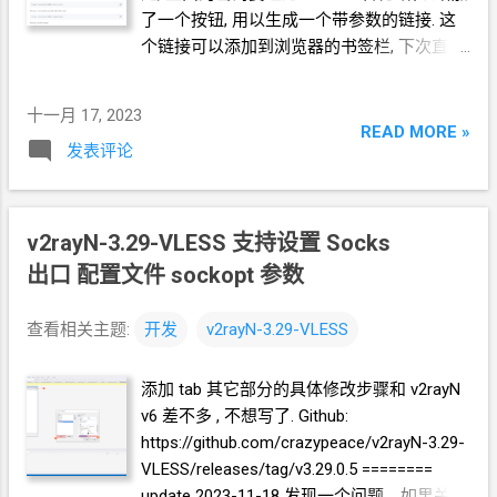
了一个按钮, 用以生成一个带参数的链接. 这
个链接可以添加到浏览器的书签栏, 下次直接
按一下就
SSH
登录了. 演示视频 有这么几种
应用的方案 1. 部署 Github 项目
十一月 17, 2023
https://github.com/crazypeace/webssh/ 比
READ MORE »
发表评论
如, koyeb 就是这样的, 参考教程:
https://blog.icdyct.nyc.mn/2023/10/huashen
gdun-webssh-codesandbox.html Demo
https://flyio-webssh.fly.dev/
v2rayN-3.29-VLESS 支持设置
Socks
https://ssh.icdyct.nyc.mn/
出口 配置文件
sockopt
参数
http://ssh.icdyct.live/ 2. 使用油猴脚本
https://github.com/crazypeace/huashengdun
查看相关主题:
开发
v2rayN-3.29-VLESS
-webssh/raw/master/user.js/Build-SSH-
Link.user.js 源码
添加 tab 其它部分的具体修改步骤和 v2rayN
https://github.com/crazypeace/huashengdun
v6 差不多 , 不想写了. Github:
-webssh/blob/master/user.js/Build-SSH-
https://github.com/crazypeace/v2rayN-3.29-
Link.user.js
VLESS/releases/tag/v3.29.0.5 ========
update 2023-11-18 发现一个问题，如果关闭