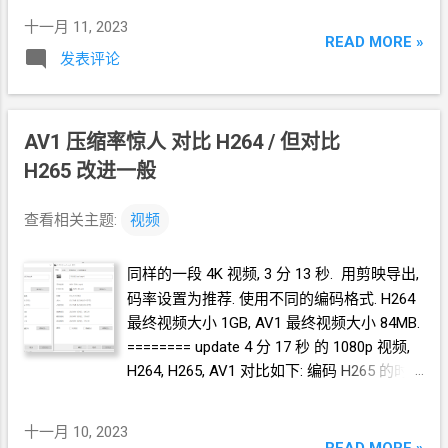
dicTemp : Set dicTemp = CreateObject("Scripting.Dictionary")
十一月 11, 2023
Dim xItem For Each xItem In fex dicTemp(xItem) = 0
READ MORE »
发表评论
Next uniqFE = dicTemp.Keys() End Function
AV1 压缩率惊人 对比
H264 / 但对比
H265 改进一般
查看相关主题:
视频
同样的一段
4K
视频, 3
分
13
秒. 用剪映导出,
码率设置为推荐. 使用不同的编码格式. H264
最终视频大小 1GB, AV1 最终视频大小 84MB.
======== update 4 分 17 秒 的 1080p 视频,
H264, H265, AV1 对比如下: 编码 H265
的时
候, GPU
能
100%
工作. 所以压缩时间尚可. 编
码 AV1 的时候, GPU
不能全力帮忙, 压缩时间
十一月 10, 2023
很长. 我以后估计就会一直用 H265 编码了.
READ MORE »