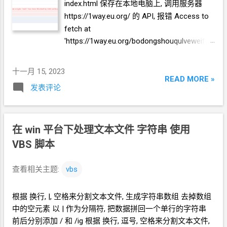
index.html 保存在本地电脑上, 调用服务器
https://1way.eu.org/
的
API, 报错 Access to
fetch at
'https://1way.eu.org/bodongshouqulveweifen
gci' from origin 'null' has been blocked by
CORS policy: Request header field content-
十一月 15, 2023
type is not allowed by Access-Control-
READ MORE »
发表评论
Allow-Headers in preflight response.
在
win
平台下处理文本文件 字符串 使用
VBS
脚本
查看相关主题:
vbs
根据 换行, |, 空格来分割文本文件, 生成字符串数组 去掉数组
中的空元素 以 | 作为分隔符, 把数据拼回一个单行的字符串
前后分别添加 / 和 /ig 根据 换行, 逗号, 空格来分割文本文件,