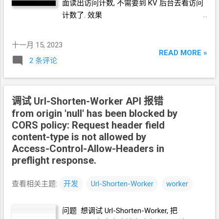
面读出访问计数, 不需要到
KV
后台去看访问
计数了. 效果
十一月 15, 2023
READ MORE »
2 条评论
调试 Url-Shorten-Worker API
报错
from origin 'null' has been blocked by
CORS policy: Request header field
content-type is not allowed by
Access-Control-Allow-Headers in
preflight response.
查看相关主题:
开发
Url-Shorten-Worker
worker
问题 想调试 Url-Shorten-Worker, 把