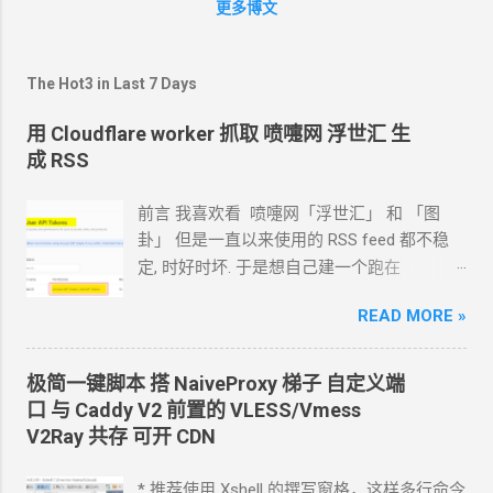
更多博文
者
HTTP
代理. 第
(1)
步用现有的翻墙客户端
就可以实现, 比如, v2rayN. 第
(2)
步功能
v2rayN
没有支持, 可以自己稍微修改一下
The Hot3 in Last 7 Days
v2rayN
生成的配置文件, 然后直接运行
v2ray.exe
用 Cloudflare worker 抓取 喷嚏网 浮世汇 生
成 RSS
前言 我喜欢看 喷嚏网「浮世汇」 和 「图
卦」 但是一直以来使用的
RSS feed
都不稳
定, 时好时坏. 于是想自己建一个跑在
cloudflare 的 worker
上. 面向
Agent
开发
READ MORE »
Hermes 对接 grok-4.5 下面的引用框里面都是
我发给
Agent
的自然语言 我要创建一个
cloudflare 的 API token, 这个 token 有最大的
极简一键脚本 搭
NaiveProxy
梯子 自定义端
权限, 可以用来创建各种小权限的 API token.
口 与
Caddy V2
前置的
VLESS/Vmess
告诉我应该怎样一步一步操作. * 我的
agent
V2Ray
共存 可开
CDN
跑在
VPS
上, 所以我只能这么干. 遇到问题可
以截图发给
Agent
问应该点哪里. 如果你的
* 推荐使用 Xshell 的撰写窗格，这样多行命令