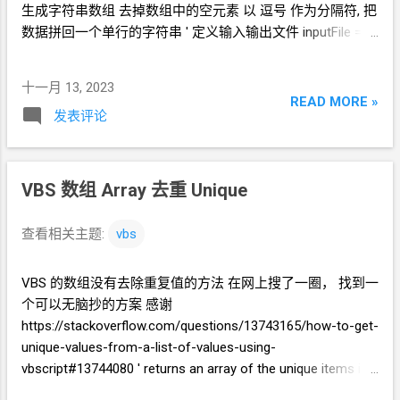
生成字符串数组 去掉数组中的空元素 以 逗号 作为分隔符, 把
数据拼回一个单行的字符串 ' 定义输入输出文件 inputFile =
"关键字.txt" outputFile = "outputkey.txt" ' 打开文件 Set fs =
CreateObject("Scripting.FileSystemObject") Set f =
十一月 13, 2023
fs.OpenTextFile(inputFile, 1) ' 读取文件内容 strData =
READ MORE »
发表评论
f.ReadAll ' 关闭文件 f.Close ' 将 换行 替换为 | strData =
Replace(strData, vbCrLf, "|") ' 将 空格 替换为 | strData =
Replace(strData, " ", "|") ' 以 | 为分隔符, 将文件内容分隔为字
符串数组 arrData = Split(strData, "|") ' 去重 arrData =
VBS 数组
Array 去重
Unique
uniqFE(arrData) ' 将字符串数组用 | 为间隔拼起来 strData =
Join(arrData, "|") '在开头添加 / strData = "/" + strData '在末尾
查看相关主题:
vbs
添加 /ig strData = strData + "/ig" ' 打开文件 Set fs =
CreateObject("Scripting.FileSystemObject") Set f =
VBS 的数组没有去除重复值的方法 在网上搜了一圈， 找到一
fs.OpenTextFile(outputFile, 2, true) ' 写入文件 f.write strData '
个可以无脑抄的方案 感谢
关闭文件 f.Close ' returns an array of the unique...
https://stackoverflow.com/questions/13743165/how-to-get-
unique-values-from-a-list-of-values-using-
vbscript#13744080 ' returns an array of the unique items in
for-each-able collection fex Function uniqFE(fex) Dim