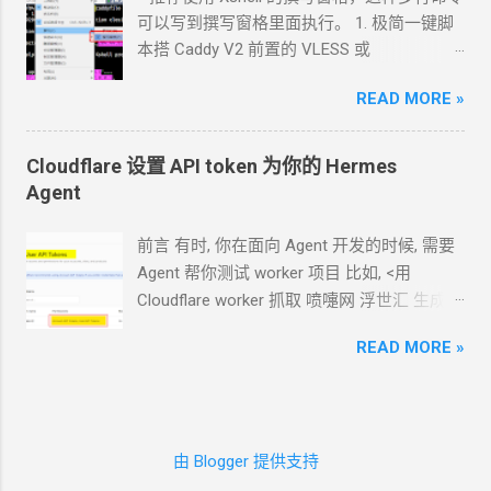
Agent
跑在你自己电脑上, 你让
Agent
自己操
可以写到撰写窗格里面执行。 1. 极简一键脚
作电脑的浏览器就行了. 你应该创建这么一个
本搭 Caddy V2 前置的
VLESS
或
API token 关键注意权限 Account.API
Vmess+WebSocket+TLS 设置好域名解析,
Tokens, User.API Tokens 这个
READ MORE »
cloudflare
如 vless.mydomain.com , CDN
关掉 bash
token 有 Account.API Tokens, User.API
<(curl -L
Tokens 的权限
https://github.com/crazypeace/v2ray_wss/ra
Cloudflare 设置 API token 为你的
Hermes
cfut_*************************************
w/main/install.sh) 搭完自己检查一下是否能
Agent
*********** 在你自己的 .env 文件中保存好
正常使用 CDN
可以开 2. 搭建
NaiveProxy 2.1
新建一个 cloudflare worker , 测试能否获取
设置域名解析, 如 np.mydomain.com , CDN
关
前言 有时, 你在面向
Agent
开发的时候, 需要
这个页面的内容
掉 -update- 所有以下这些步骤，我做成了一
Agent
帮你测试
worker
项目 比如, <用
https://www.dapenti.com/blog/blog-
个一键脚本。执行这个脚本，以下步骤都不
Cloudflare worker 抓取 喷嚏网 浮世汇 生成
responsive-new.asp?
用手搓了。 bash <(curl -L
RSS> 这样的开发过程
subjectid=184&name=xilei Agent
返回的结果
https://github.com/crazypeace/naive/raw/m
READ MORE »
https://blog.icdyct.nyc.mn/2026/07/cloudflare
看起来正常 我现在需要你通过 这个 worker
ain/install.sh) 2.2 用
Caddy
官方脚本安装
-worker-rss.html 有时, 你需要
Agent
代替你
生成 RSS 输出 一会儿
Agent
就完成了 用浏
Caddy 来源:
照着教程设置一些
worker 或者
KV 或者
R2
览器和
RSS
软件试了一下, 正常. 接下来, 做一
https://caddyserver.com/docs/install#debian
等 比如, <ShareX 将图片上传到 R2
对象存储
些优化. 改造为定时触发 生成
RSS, 定时每天
-ubuntu-raspbian sudo apt install -y debian-
由 Blogger 提供支持
通过
S3
上传器>
0:00
生成. 生成的
RSS
结果保存在
KV
中, 每
keyring debian-archive-keyring apt-transport-
https://blog.icdyct.nyc.mn/2026/06/sharex-