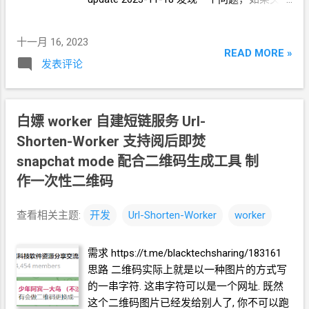
Socks
下一跳，进行测速时，总是失败，而
节点本身是没问题的，可以正常使用。 调试
十一月 16, 2023
发现，测速时，需要新启动一个
*ray
进程,
READ MORE »
发表评论
相应地需要新构建它的配置文件
config.json.
所用到的函数
是 V2rayConfigHandler.GenerateClientSpeedt
estConfigString 里面需要做一样的处理, 在加
白嫖
worker 自建短链服务 Url-
载了
SampleClient
的
JSON
文件之后, 需要调
Shorten-Worker 支持阅后即焚
用 socksOut 函数来设置下一跳
Socks
相关
snapchat mode 配合二维码生成工具 制
的参数. 注意, 根据此函数的逻辑, 加载了
作一次性二维码
JSON
两次, 所以这两次都要调用一下
socksOut 函数. 代码合
Github
了:
查看相关主题:
开发
Url-Shorten-Worker
worker
https://github.com/crazypeace/v2rayN-3.29-
VLESS/ 没有打包新的
Release
需求 https://t.me/blacktechsharing/183161
思路 二维码实际上就是以一种图片的方式写
的一串字符. 这串字符可以是一个网址. 既然
这个二维码图片已经发给别人了, 你不可以跑