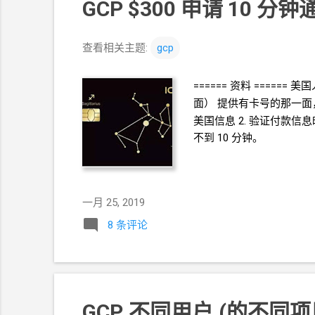
GCP $300 申请 10 分钟通
查看相关主题:
gcp
====== 资料 ====== 美国人
面） 提供有卡号的那一面，对
美国信息 2. 验证付款信息
不到
10
分钟。
一月 25, 2019
8 条评论
GCP
不同用户
(的不同项