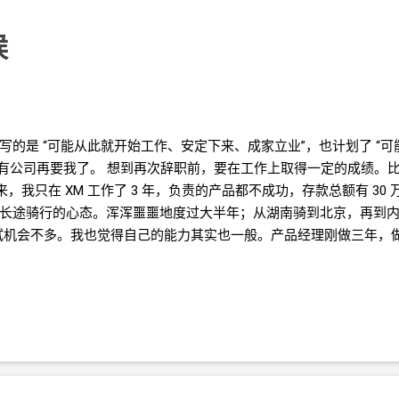
候
始写的是
“可能从此就开始工作、安定下来、成家立业”，也计划了
“可
公司再要我了。 想到再次辞职前，要在工作上取得一定的成绩。比如
来，我只在
XM
工作了
3
年，负责的产品都不成功，存款总额有
30
长途骑行的心态。浑浑噩噩地度过大半年；从湖南骑到北京，再到
试机会不多。我也觉得自己的能力其实也一般。产品经理刚做三年，
自己在变老，我的同伴在变老。我的心理还停在自己
20
多岁的时候
）觉得我们慢慢不是朋友了。 在这次骑行的过程中，有时候会遇到
本意其实是希望尽量少和人打交道。 微信大学群里发大学时的照片
。 如果我现在找个人去说，我现在不好。他说，其实他也不好，这里、
并不会因为别人说怎样就怎样了。 人生的目的
/
动力
/
意义，是什么
￥5000/
月（不含水电）。感觉其实并没有什么
“北京”
的感觉。
时。买菜、吃饭的生活成本，是有办法找到不那么贵的方式的。 下一