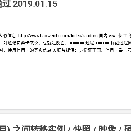
过 2019.01.15
假信息 http://www.haoweichi.com/Index/random 国内
visa
卡 工
这张奇葩卡来说，也就是反面。 ====== 过程 ====== 详细过程网
时，使用信用卡的真实信息 3. 照片提供：身份证正面、信用卡带卡号的那面
目)
之间转移实例
/
快照
/
映像
/