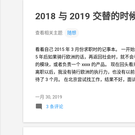
2018
与
2019
交替的时
查看相关主题:
随想
看着自己
2015
年
3
月份求职时的记事本。 一开
5
年后如果骑行欧洲的话，再返回社会时，就不会有
的模块，或者负责一个
xxxx
的产品。 现在回头看
离职以后，我没有骑行欧洲的执行力，也没有以前
待了
3
个月。 在北京尝试找工作，结果不好，面
面，我觉得我和这个世界越来越远了。我不能接受
沟。我们慢慢没有了共同话题，所以我（单方面地
一月 30, 2019
打动了。但，其实我是特意笑得这么夸张的。我的
3 条评论
时期就是中学时期、HW
时期、2012-2015
年骑行
有好多优点的，这里、那里…… 但有什么用呢？我
京租房比较贵，在北五环 回龙观，带厨卫的单间也要
了，从这里到三环上班的话，通勤时间要
1~2
小