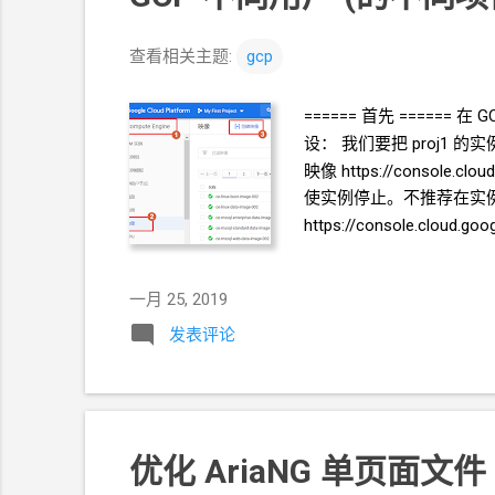
查看相关主题:
gcp
====== 首先 ====== 在
G
设： 我们要把
proj1
的实
映像 https://consol
使实例停止。不推荐在实例
https://console.cl
例，硬盘选择自定义映像
一月 25, 2019
发表评论
优化
AriaNG
单页面文件