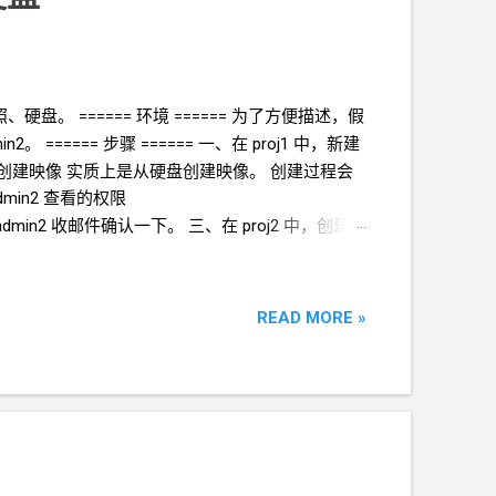
。 ====== 环境 ====== 为了方便描述，假
min2。 ====== 步骤 ====== 一、在
proj1
中，新建
源： 1. 从实例创建映像 实质上是从硬盘创建映像。 创建过程会
dmin2
查看的权限
admin2
收邮件确认一下。 三、在
proj2
中，创建实
READ MORE »