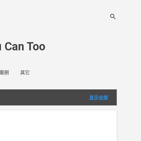
 Can Too
案例
其它
显示全部