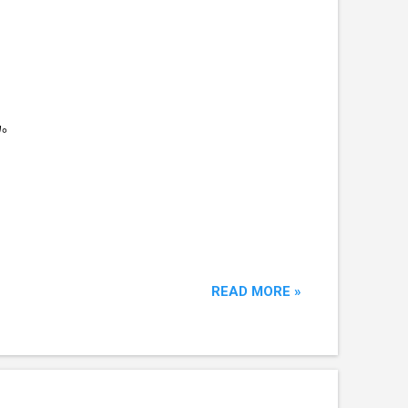
码。
READ MORE »