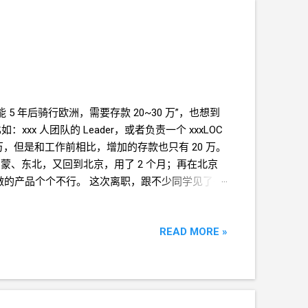
能
5
年后骑行欧洲，需要存款
20~30
万”，也想到
：xxx
人团队的
Leader，或者负责一个
xxxLOC
万，但是和工作前相比，增加的存款也只有
20
万。
内蒙、东北，又回到北京，用了
2
个月；再在北京
做的产品个个不行。 这次离职，跟不少同学见了一
，而和现在真正
20
多岁的人又格格不入，有代
合影的要求。有一次，有人跟我说，他被我的笑容
READ MORE »
，我不知道该说什么。那时的我是不好的。 我好的
那里…… 或者说，大家都不好…… 或者说，其实我
？如果没有
/
找不到
/
消失了，人可以去死吗？ 北
住这里的人大部分都是来打工的外地人。北京太大
步，从北京出发，往南走。看有没有哪里生活成本