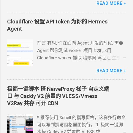
READ MORE »
Hermes 对接 grok-4.5 下面的引用框里面都是
#naieveproxy
密码 ...
我发给
Agent
的自然语言 我要创建一个
cloudflare 的 API token, 这个 token 有最大的
Cloudflare 设置 API token 为你的
Hermes
权限, 可以用来创建各种小权限的 API token.
Agent
告诉我应该怎样一步一步操作. * 我的
agent
跑在
VPS
上, 所以我只能这么干. 遇到问题可
前言 有时, 你在面向
Agent
开发的时候, 需要
以截图发给
Agent
问应该点哪里. 如果你的
Agent
帮你测试
worker
项目 比如, <用
Agent
跑在你自己电脑上, 你让
Agent
自己操
Cloudflare worker 抓取 喷嚏网 浮世汇 生成
作电脑的浏览器就行了. 你应该创建这么一个
RSS> 这样的开发过程
API token 关键注意权限 Account.API
READ MORE »
https://blog.icdyct.nyc.mn/2026/07/cloudflare
Tokens, User.API Tokens 这个
cloudflare
-worker-rss.html 有时, 你需要
Agent
代替你
token 有 Account.API Tokens, User.API
照着教程设置一些
worker 或者
KV 或者
R2
极简一键脚本 搭
NaiveProxy
梯子 自定义端
Tokens 的权限
等 比如, <ShareX 将图片上传到 R2
对象存储
口 与
Caddy V2
前置的
VLESS/Vmess
cfut_*************************************
通过
S3
上传器>
V2Ray
共存 可开
CDN
*********** 在你自己的 .env 文件中保存好
https://blog.icdyct.nyc.mn/2026/06/sharex-
新建一个 cloudflare worker , 测试能否获取
r2-s3.html 上面这些操作都需要一个前提, 你
* 推荐使用 Xshell 的撰写窗格，这样多行命令
这个页面的内容
设置好
Cloudflare 的 API token, 让
Agent
使
可以写到撰写窗格里面执行。 1. 极简一键脚
https://www.dapenti.com/blog/blog-
用. Cloudflare 的 API token 可以设置为这样
本搭 Caddy V2 前置的
VLESS
或