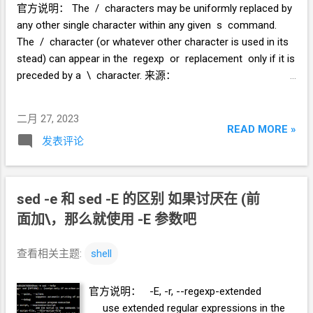
官方说明： The / characters may be uniformly replaced by
https://github.crazypeace.workers.dev/ 为例
any other single character within any given s command.
2. 在你的 GitHub 资源 url 的前面加上 GitHub
The / character (or whatever other character is used in its
Proxy 的 url 如： bash <(curl -L
stead) can appear in the regexp or replacement only if it is
https://github.com/crazypeace/v2ray_wss/r
preceded by a \ character. 来源：
aw/main/install.sh) 修改为 bash <(curl -L
https://www.gnu.org/software/sed/manual/sed.html#The-
https://github.crazypeace.workers.dev/
_0022s_0022-Command 如： sed -E 's#
https://github.com/crazypeace/v2ray_wss/r
二月 27, 2023
(http.*github[^/]*/)#https://github.crazypeace.workers.dev/\1
READ MORE »
aw/main/install.sh) 3. 如果你的资源是一个脚
发表评论
#g' 和 sed -E
本，而这个脚本里面访问了
GitHub
资源 3.1
's/(http.*github[^/]*\/)/https:\/\/github.crazypeace.workers.d
那么你可以先 wget 下来 wget
ev\/\1/g' 等同。
https://github.crazypeace.workers.dev/
sed -e 和 sed -E 的区别 如果讨厌在
(前
https://github.com/crazypeace/v2ray_wss/r
aw/main/i...
面加\，那么就使用 -E
参数吧
查看相关主题:
shell
官方说明： -E, -r, --regexp-extended
use extended regular expressions in the