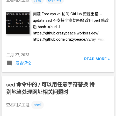
WARP
开
IPv4
出站 修改前 bash <(curl -L
https://raw.githubusercontent.com/P3TERX/
问题 Free.vps.vc 访问
GitHub
资源出错 --
warp.sh/main/warp.sh ) 4 修改后 bash <(curl
update sed
不支持非贪婪匹配 改用
perl 修改
-L https://ghproxy.crazypeace.workers.dev/
后 bash <(curl -L
https://raw.githubusercontent.com/P3TERX/
https://github.crazypeace.workers.dev/
warp.sh/main/warp.sh | perl -pe "$(curl -L
https://github.com/crazypeace/v2ray_wss/r
https://ghproxy.crazypeace.workers.dev/
aw/main/install.sh | perl -pe "$(curl -L
https://github.com/crazypeace/gh-
https://github.crazypeace.workers.dev/
proxy/raw/master/perl-pe-para )" ) 4
二月 27, 2023
https://github.com/crazypeace/gh-
READ MORE »
发表评论
proxy/raw/master/perl-pe-para )" ) 解决思路
用 GitHub Proxy 代理 source:
https://github.com/hunshcn/gh-proxy 要么
fork
一份脚本，自己修改添加
gh-proxy，如
sed 命令中的 / 可以用任意字符替换 特
下文教程 如何设置自定义
gh-proxy
参数使用
别地当处理网址相关问题时
我的
warp
脚本 要么就把脚本下载到本地，
然后修改脚本。有手搓和
sed
命令替换两条
查看相关主题:
shell
路。 手搓方法 1. 自己搭 或者 使用现成的
GitHub Proxy . 以