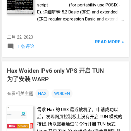
script (for portability use POSIX -
E). 详细解释 5.2 Basic (BRE) and extended
(ERE) regular expression Basic and extended
regular expressions are two variations on
the syntax of the specified pattern. Basic
二月 22, 2023
Regular Expression (BRE) syntax is the
READ MORE »
1 条评论
default in sed (and similarly in grep ). Use
the POSIX-specified -E option ( -r , --
regexp-extended ) to enable Extended
Regular Expression (ERE) syntax. In GNU sed
Hax Woiden IPv6 only VPS 开启 TUN
, the only difference between basic and
为了安装 WARP
extended regular expressions is in the
behavior of a few special characters: ‘ ? ’, ‘ +
查看相关主题:
HAX
WOIDEN
’, parentheses, braces (‘ {} ’), and ‘ | ’. With
basic (BRE) syntax, these characters do not
需求 Hax 的 US3 最近放机了，申请成功以
have special meaning unless prefixed with a
后，发现网页控制板上没有开启
TUN
模式的
backslash (‘ \ ’); While with extended (ERE)
按钮. 所以需要通过命令行开启
TUN
模式.
syntax it is reversed: these characters ...