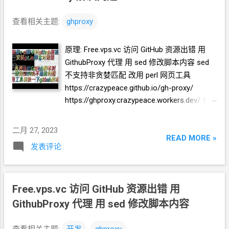
查看相关主题:
ghproxy
原理: Free.vps.vc 访问
GitHub
资源出错 用
GithubProxy
代理 用
sed
修改脚本内容 sed
不支持非贪婪匹配 改用
perl 网页工具
https://crazypeace.github.io/gh-proxy/
https://ghproxy.crazypeace.workers.dev/ 使
用演示 实例: 极简一键脚本 搭
V2Ray 修改前
bash <(curl -L
二月 27, 2023
https://github.com/crazypeace/v2ray_wss/r
READ MORE »
发表评论
aw/main/install.sh ) 修改后 bash <(curl -L
https://ghproxy.crazypeace.workers.dev/
https://github.com/crazypeace/v2ray_wss/r
aw/main/install.sh | perl -pe "$(curl -L
Free.vps.vc 访问
GitHub
资源出错 用
https://ghproxy.crazypeace.workers.dev/
GithubProxy
代理 用
sed
修改脚本内容
https://github.com/crazypeace/gh-
proxy/raw/master/perl-pe-para )" ) 一键
查看相关主题:
开发
ghproxy