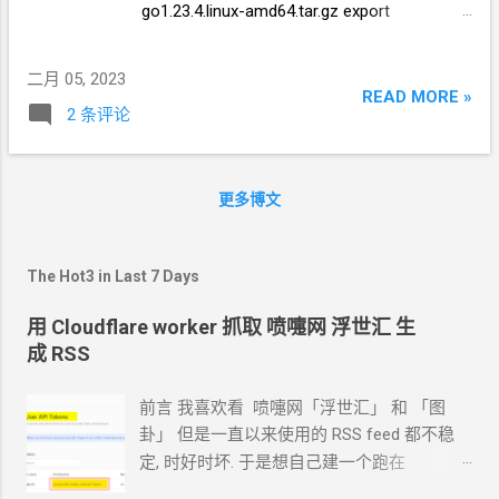
go1.23.4.linux-amd64.tar.gz export
/dev/net/tun cat: /dev/net/tun: File
PATH=$PATH:/usr/local/go/bin 检查环境是
descriptor in bad state
否搭好了 go version 应该输出 go 的版本 编
root@5128783602hax:~# bash <(curl -fsSL
二月 05, 2023
译 安装 xcaddy go install
git.io/warp.sh) 4 __ __ _ _ __ _ _
READ MORE »
2 条评论
github.com/caddyserver/xcaddy/cmd/xcadd
__ _ _ __ ...
y@latest 编译 caddy 带上插件 naive 和
trojan ~/go/bin/xcaddy build --with
github.com/caddyserver/forwardproxy@cad
更多博文
dy2=github.com/klzgrad/forwardproxy@naiv
e --with github.com/imgk/caddy-trojan 使用
The Hot3 in Last 7 Days
配置
Caddyfile { order forward_proxy
before file_server order trojan before
用 Cloudflare worker 抓取 喷嚏网 浮世汇 生
file_server servers :443 {
成 RSS
listener_wrappers { trojan } } trojan {
caddy no_proxy users
前言 我喜欢看 喷嚏网「浮世汇」 和 「图
e16d9cb045d7 #trojan
密码 } } :443,
卦」 但是一直以来使用的
RSS feed
都不稳
npp.tzzhu.gq:443 { tls
定, 时好时坏. 于是想自己建一个跑在
e16d9cb045d7@gmail.com forward_proxy {
cloudflare 的 worker
上. 面向
Agent
开发
basic_auth e16d9cb045d7 e16d9cb045d7