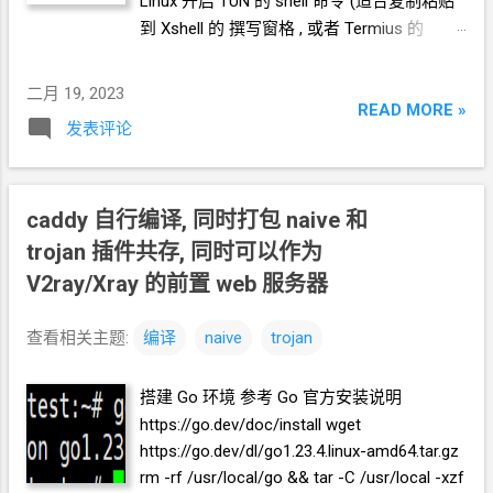
Linux
开启
TUN
的
shell
命令 (适合复制粘贴
到 Xshell 的 撰写窗格 , 或者 Termius 的
Snippets ) cd /dev mkdir net mknod net/tun
c 10 200 chmod 0666 net/tun 一行命令的形
二月 19, 2023
式 (适合放到 Xshell 的快速命令栏) cd /dev
READ MORE »
发表评论
&& mkdir net && mknod net/tun c 10 200 &&
chmod 0666 net/tun 测试 通过下面的命令检
测是否打开 TUN cat /dev/net/tun 如果返回
如下，则说明
TUN
已经打开 cat:
caddy
自行编译, 同时打包 naive 和
/dev/net/tun: File descriptor in bad state 参
trojan 插件共存, 同时可以作为
考
V2ray/Xray
的前置
web
服务器
https://blog.csdn.net/Aria_Miazzy/article/det
ails/93637632 操作日志 实测 Hax US3
查看相关主题:
编译
naive
trojan
OpenVZ 可以命令行打开 TUN 模式，安装
Warp root@5128783602hax:/dev# mkdir net
搭建 Go 环境 参考
Go
官方安装说明
root@5128783602hax:/dev# mknod net/tun
https://go.dev/doc/install wget
c 10 200 root@5128783602hax:/dev#
https://go.dev/dl/go1.23.4.linux-amd64.tar.gz
chmod 0666 net/tun
rm -rf /usr/local/go && tar -C /usr/local -xzf
root@5128783602hax:/dev# cat