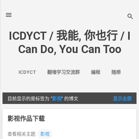
跳至主要内容
ICDYCT / 我能, 你也行 / I
Can Do, You Can Too
ICDYCT
翻墙学习交流群
编程
随想
生活
VPN&VPS
案例
更多…
其它
目前显示的是标签为
“
影视
”
的博文
显示全部
博
文
影视作品下载
查看相关主题:
影视