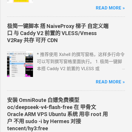
cloudflare 的 worker
上. 面向
Agent
开发
得不好啊） 里面有一首歌：《忧心忡忡的说》 - 王迪
READ MORE »
Hermes 对接 grok-4.5 下面的引用框里面都是
https://y.qq.com/...
我发给
Agent
的自然语言 我要创建一个
cloudflare 的 API token, 这个 token 有最大的
极简一键脚本 搭
NaiveProxy
梯子 自定义端
权限, 可以用来创建各种小权限的 API token.
口 与
Caddy V2
前置的
VLESS/Vmess
告诉我应该怎样一步一步操作. * 我的
agent
V2Ray
共存 可开
CDN
跑在
VPS
上, 所以我只能这么干. 遇到问题可
以截图发给
Agent
问应该点哪里. 如果你的
* 推荐使用 Xshell 的撰写窗格，这样多行命令
Agent
跑在你自己电脑上, 你让
Agent
自己操
可以写到撰写窗格里面执行。 1. 极简一键脚
作电脑的浏览器就行了. 你应该创建这么一个
本搭 Caddy V2 前置的
VLESS
或
API token 关键注意权限 Account.API
Vmess+WebSocket+TLS 设置好域名解析,
Tokens, User.API Tokens 这个
READ MORE »
cloudflare
如 vless.mydomain.com , CDN
关掉 bash
token 有 Account.API Tokens, User.API
<(curl -L
Tokens 的权限
https://github.com/crazypeace/v2ray_wss/ra
安装
OmniRoute 白嫖免费模型
cfut_*************************************
w/main/install.sh) 搭完自己检查一下是否能
oc/deepseek-v4-flash-free 在 甲骨文
*********** 在你自己的 .env 文件中保存好
正常使用 CDN
可以开 2. 搭建
NaiveProxy 2.1
Oracle ARM VPS Ubuntu
系统 用非
root
用
新建一个 cloudflare worker , 测试能否获取
设置域名解析, 如 np.mydomain.com , CDN
关
户 不用
sudo -i by Hermes 对接
这个页面的内容
掉 -update- 所有以下这些步骤，我做成了一
tencent/hy3:free
https://www.dapenti.com/blog/blog-