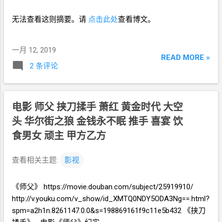
无法查看这则摘要。请
点击此处
查看博文。
一月 12, 2019
READ MORE »
2 条评论
电影 师父 挟刀揉手 萧红 黄金时代 大空
头 华尔街之狼 金钱永不眠 推手 喜宴 饮
食男女 顽主 甲方乙方
查看相关主题:
影视
《师父》 https://movie.douban.com/subject/25919910/
http://v.youku.com/v_show/id_XMTQ0NDY5ODA3Ng==.html?
spm=a2h1n.8261147.0.0&s=198869161f9c11e5b432 《挟刀