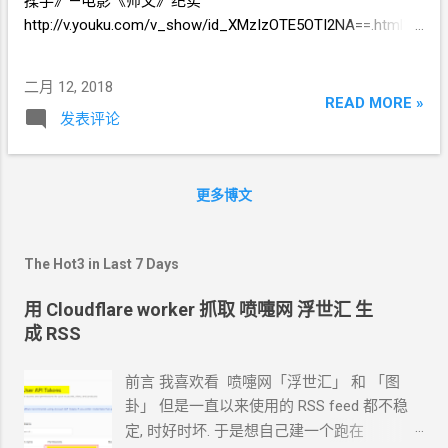
揉手》—电影《师父》纪实
http://v.youku.com/v_show/id_XMzIzOTE5OTI2NA==.html?
spm=a2h0j.11185381.Dramalist_wrap.5!2~5~5!2~A&s=1988
69161f9c11e5b432 ==================== 《萧红》
二月 12, 2018
https://movie.douban.com/subject/6781971/
READ MORE »
发表评论
http://v.youku.com/v_show/id_XNTU5NDUyNzIw.html?
spm=a2h0j.11185381.mdlikeshow.1~3!2~5~5~A 《黄金时
代》https://movie.douban.com/subject/10545939/
http://v.youku.com/v_show/id_XODI5Njk0MjQw.html?
更多博文
spm=a2h0j.11185381.mdlikeshow.1~3~5~5~A 《她认出了风
暴：萧红和她的黄金时代‎》 (2014)
http://v.youku.com/v_show/id_XODEyNTY5MzY4.html?
The Hot3 in Last 7 Days
spm=a2h1n.8261147.0.0&s=6ce88fba5da411e4b432
用 Cloudflare worker 抓取 喷嚏网 浮世汇 生
==================== 大空头 华尔街之狼 金钱永不眠
成 RSS
==================== 推手 喜宴 饮食男女
==================== 《顽主》
前言 我喜欢看 喷嚏网「浮世汇」 和 「图
https://movie.douban.com/subject/1307690/ 播放地址
卦」 但是一直以来使用的
RSS feed
都不稳
https://www.youtube.com/watch?v=LXk2vBxE-6Y （外国的
定, 时好时坏. 于是想自己建一个跑在
电影在中国版权保护得不好，中国的电影在外国版权也保护