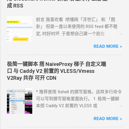
成 RSS
前言 我喜欢看 喷嚏网「浮世汇」 和 「图
卦」 但是一直以来使用的
RSS feed
都不稳
定, 时好时坏. 于是想自己建一个跑在
cloudflare 的 worker
上. 面向
Agent
开发
READ MORE »
Hermes 对接 grok-4.5 下面的引用框里面都是
我发给
Agent
的自然语言 我要创建一个
cloudflare 的 API token, 这个 token 有最大的
极简一键脚本 搭
NaiveProxy
梯子 自定义端
权限, 可以用来创建各种小权限的 API token.
口 与
Caddy V2
前置的
VLESS/Vmess
告诉我应该怎样一步一步操作. * 我的
agent
V2Ray
共存 可开
CDN
跑在
VPS
上, 所以我只能这么干. 遇到问题可
以截图发给
Agent
问应该点哪里. 如果你的
* 推荐使用 Xshell 的撰写窗格，这样多行命令
Agent
跑在你自己电脑上, 你让
Agent
自己操
可以写到撰写窗格里面执行。 1. 极简一键脚
作电脑的浏览器就行了. 你应该创建这么一个
本搭 Caddy V2 前置的
VLESS
或
API token 关键注意权限 Account.API
Vmess+WebSocket+TLS 设置好域名解析,
Tokens, User.API Tokens 这个
READ MORE »
cloudflare
如 vless.mydomain.com , CDN
关掉 bash
token 有 Account.API Tokens, User.API
<(curl -L