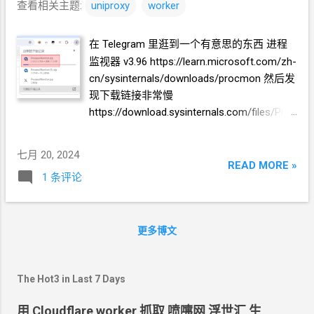
查看相关主题:
uniproxy
worker
在
Telegram
里逛到一个有意思的东西 进程
监视器 v3.96 https://learn.microsoft.com/zh-
cn/sysinternals/downloads/procmon 然后发
现下载链接非常慢
https://download.sysinternals.com/files/Proc
essMonitor.zip 3.3MB
的包, 要下载
31
分钟?
如果是以前, 我就把这个链接放到我的 VPS
七月 20, 2024
上的离线下载器 里面. 再用
filebrowser
提供
READ MORE »
1 条评论
链接下载回来. 现在有了 uniproxy , 可以"代
理"一个文件的链接. 相当于
Cloudflare
的
worker
帮我获取这个文件, 再返回给我.
更多博文
The Hot3 in Last 7 Days
用 Cloudflare worker 抓取 喷嚏网 浮世汇 生