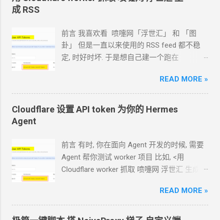
成 RSS
前言 我喜欢看 喷嚏网「浮世汇」 和 「图
卦」 但是一直以来使用的
RSS feed
都不稳
定, 时好时坏. 于是想自己建一个跑在
cloudflare 的 worker
上. 面向
Agent
开发
READ MORE »
Hermes 对接 grok-4.5 下面的引用框里面都是
我发给
Agent
的自然语言 我要创建一个
cloudflare 的 API token, 这个 token 有最大的
Cloudflare 设置 API token 为你的
Hermes
权限, 可以用来创建各种小权限的 API token.
Agent
告诉我应该怎样一步一步操作. * 我的
agent
跑在
VPS
上, 所以我只能这么干. 遇到问题可
前言 有时, 你在面向
Agent
开发的时候, 需要
以截图发给
Agent
问应该点哪里. 如果你的
Agent
帮你测试
worker
项目 比如, <用
Agent
跑在你自己电脑上, 你让
Agent
自己操
Cloudflare worker 抓取 喷嚏网 浮世汇 生成
作电脑的浏览器就行了. 你应该创建这么一个
RSS> 这样的开发过程
API token 关键注意权限 Account.API
READ MORE »
https://blog.icdyct.nyc.mn/2026/07/cloudflare
Tokens, User.API Tokens 这个
cloudflare
-worker-rss.html 有时, 你需要
Agent
代替你
token 有 Account.API Tokens, User.API
照着教程设置一些
worker 或者
KV 或者
R2