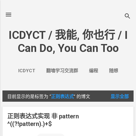
跳至主要内容
ICDYCT / 我能, 你也行 / I
Can Do, You Can Too
ICDYCT
翻墙学习交流群
编程
随想
生活
VPN&VPS
案例
更多…
其它
目前显示的是标签为
“
正则表达式
”
的博文
显示全部
博
文
正则表达式实现 非
pattern
^((?!pattern).)+$