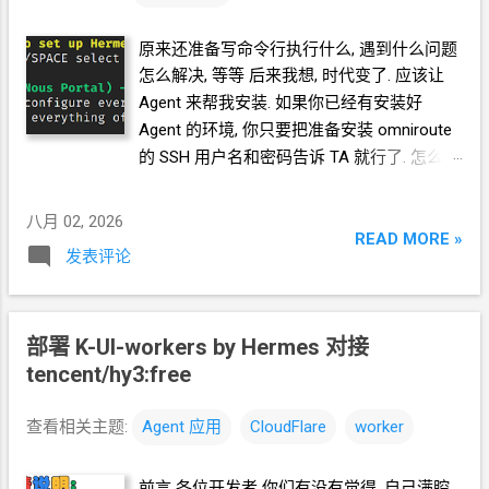
e-api-token-hermes-agent.html 实践 向你的
Agent
说 你现在有 cloudflare.com 的 token
原来还准备写命令行执行什么, 遇到什么问题
怎么解决, 等等 后来我想, 时代变了. 应该让
权限是 Account.API Tokens, User.API
Tokens
Agent
来帮我安装. 如果你已经有安装好
cfut_Kp9Wx2Qr7ZmLn4YvBs8FdJh3Tc5Rg6
Agent 的环境, 你只要把准备安装
omniroute
UeAw1XyC0VbN 保存到你自己的 .env 你现在
的 SSH 用户名和密码告诉 TA 就行了. 怎么使
有 github.com 的 token 权限是 repo,
唤
Agent 可以滚动到下面部分看. 这里 我演
workflow, gist
示一下如果是 新手从
0
开始安装
Hermes 我
八月 02, 2026
ghp_aB3dEf9GhI2JkLmNoPqRsTuVwXyZ0Ab
在一台甲骨文
Oracle ARM VPS Ubuntu
系统
READ MORE »
发表评论
CdEf 保存到你自己的 .env 部署这个项
上安装, 用非
root
用户 不用
sudo -i 安装
目 https://github.com/byJoey/cfnew 你自己
Hermes curl -fsSL https://hermes-
的 .env 中有 cloudflare.com 的 token, 也有...
agent.nousresearch.com/install.sh | bash 就
部署 K-UI-workers by Hermes
对接
选默认第一项 根据提示, 把框起来的部分, 用
tencent/hy3:free
浏览器打开 会提示你注册账号, 绑信用卡, ...
最后, 点 connect 按钮 这时, 命令行会继续运
行, 提示你选择模型 你可以选免费的
查看相关主题:
Agent
应用
CloudFlare
worker
tencent/hy3:free 这一步保持默认 local 这一
步问你要不要连接 telegram, 我图省事选 跳
前言 各位开发者 你们有没有觉得, 自己满腔