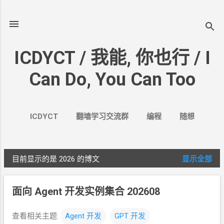
跳至主要内容
ICDYCT / 我能, 你也行 / I
Can Do, You Can Too
ICDYCT
翻墙学习交流群
编程
随想
生活
VPN&VPS
案例
更多…
其它
目前显示的是 2026
的博文
显示全部
博
文
面向
Agent
开发实例集合 202608
查看相关主题:
Agent
开发
GPT
开发