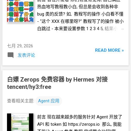
过 然后就安装完了, 在命令行运行 hermes 就
热血地写教程教小白, 但总是会收到各种非
能开始使用了. 启动 Hermes 命令行执行
bug
类的反馈? 如, 教程写的操作 小白看不懂
hermes 你会看到这样的界面 设置 yolo 模式
- "这个
XXX
在哪里呀?" 教程写了的操作 被小
避免
agent
干活时停下来向你请求权限.
白跳过 - 本来要设置参数 1 2 3 4 5, 结果小白
/yolo 使唤 Hermes 安装 omniroute 学习
只设置了 1 2 3 5 为此 我还做了
2
个 贴纸
https://github.com/diegosouzapw/OmniRout
不好意思跑题了. 现在
Agent
时代来了, 小白
七月 29, 2026
e, 安装到你所在的环境上 然后 hermes 就开
身边最好的助理和教练有了. 你可以让小白使
READ MORE »
始工作了 过一会儿, 安装完成了, 而且运行起
发表评论
唤
TA
自己的
Agent
去阅读教程, 完成部署.
来了 使唤 Hermes 在 omniroute 中找到免费
各位小白 你们有没有觉得, 自己满腔热血地来
模型 你自己启动浏览器使用 omniroute, 在没
跟着大佬的教程学技术, 但是这教程是真长啊,
有邮箱, 没有钱的条件下, 找到可以使用的模
白嫖 Zerops 免费容器 by Hermes
里面的字是真多啊, 术语是真看不懂啊, 自己
对接
型. hermes 忙啊, 忙啊, 一会儿, 结果如下 接
的技术水平只有鼠标键盘和英文字母啊! 去社
tencent/hy3:free
下来 想干嘛就看你自己的需求. 如果你只是想
群里提问题请教, 还要被反问, "你操作到哪一
在 hermes 所在的环境能使用, 你就自然语言
步了?" 老天啊! 整篇教程就是个迷宫啊! 我怎
查看相关主题:
Agent
应用
使唤 hermes 配置给
TA
自己用 就行. 比如,
么知道自己走到哪里了! 现在
Agent
时代来
把 oc/deepseek-v4-flash-free 配置给你自己
了, 你身边最好的助理和教练有了. 你可以使
使用 如果你想对外提供, 你就自然语言问
前言 现在越来越多的服务针对
Agent
开放了
唤你自己的
Agent
去阅读教程, 完成部署. 以
hermes 如果我要对外提供这些模型, 还需要
API
和
token 如 https://zerops.io 那么, 我能
<K-UI-workers> 为例
哪些设置? 设置为系统服务 最后, 你在...