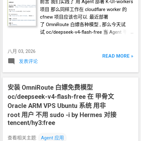
前言 我们实践了 用
Agent
部署 K-UI-workers
是将 folder
下所有
dialog
都设置为 mute
项目 那么同样工作在 cloudflare worker 的
forever 具体代码逻辑可以参考
cfnew 项目应该也可以. 最近部署
https://github.com/crazypeace/forkgram-
了 OmniRoute 白嫖各种模型 , 那么今天试
tdesktop/tree/feat-mute-all 这个分支对比它
试 oc/deepseek-v4-flash-free 当
Agent
干活
的父节点的修改. Agent 说开发完了, 我让
TA
怎么样 准备前置条件 跑 Hermes 用 常见的
自己开浏览器进行测试. 最终结果: Github
2G
内存的
VPS
就够了. 2G
内存
VPS
八月 03, 2026
https://github.com/crazypeace/tweb 一种部
Dedirock LA
机房
9.88
刀
/
年
READ MORE »
署方法 1. fork 本项目 2. 在你的 cloudflare 账
发表评论
https://1ladder.eu.org/drla888 Dedirock NY
机
号中部署 page, 选择连接你的
github, 选择你
房 8.88
刀
/
年 https://1ladder.eu.org/drny888
fork 出来的仓库, 配置: Framework preset:
安装 Hermes 部署 OmniRoute 白
Vite Build command: pnpm install --frozen-
安装
OmniRoute 白嫖免费模型
嫖 oc/deepseek-v4-flash-free
lockfile && pnpm build Build output directory:
https://blog.icdyct.nyc.mn/2026/08/omnirout
oc/deepseek-v4-flash-free 在 甲骨文
dist Production branch: master 另一种部署
e-hermes-agent-oracle-arm-ubuntu-root-
Oracle ARM VPS Ubuntu
系统 用非
方法 1. fork 本项目 2. 给你自己的 github 项
sudo-.html Github 的 API token 参考教程
目设置 secret CLOUDFLARE_API_TOKEN
root
用户 不用
sudo -i by Hermes 对接
https://blog.icdyct.nyc.mn/2026/07/github-
CLOUD...
tencent/hy3:free
api-token-hermes-agent.html Cloudflare 的
API token 参考教程
查看相关主题:
Agent
应用
https://blog.icdyct.nyc.mn/2026/07/cloudflar