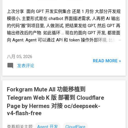
上次分享 面向
GPT
开发实例集合 还是
1
月份 大部分开发规
模很小, 主要形式是在 chatbot 界面描述需求, 人再把
AI
输出
的代码"搬"到项目里, 人做测试, 把结果发给 GPT, 然后 GPT
再
输出修改后的产物. 如此循环 ... 现在的面向
GPT
开发, 都是面
向
Agent. Agent
可以通过
API 和 token 操作外部环境, 比如
cloudflare , github 等. Agent
可以通过 tool_call 操作
chromium 浏览器. bash
终端操作就更不用说了. Agent
有较
八月 05, 2026
READ MORE »
强的识图能力, TA
可以看懂
GUI
界面. 你可以让
TA
开
VNC,
发表评论
你再连上去, 这样你们看到的是同一个界面, 方便交流. 这样,
面向
Agent
开发 和 面向
chatbot
开发 相比, 最大的优势就是,
可以让
Agent
自己测试最终产物, 大大节约以前人类测试的时
Forkgram Mute All 功能移植到
间. 特别是, 当你用的不是
SOTA
模型, 大概率无法
(one shot)
一次开发成功, 那么让
Telegram Web K
Agent
版 部署到 Cloudflare
自己测试循环迭代就尤为重要.
这里是我的 面向
Agent
开发集合
Page by Hermes 对接 oc/deepseek-
https://blog.icdyct.nyc.mn/search/label/Agent
开发 值得注意
v4-flash-free
的是, 这里面都没有使用
SOTA
模型. 用的都是 mimo
啊,
longcat
啊, hy3
啊, deepseek-v4-flash
啊, 要么就是路边捡别
查看相关主题:
Agent
开发
CloudFlare