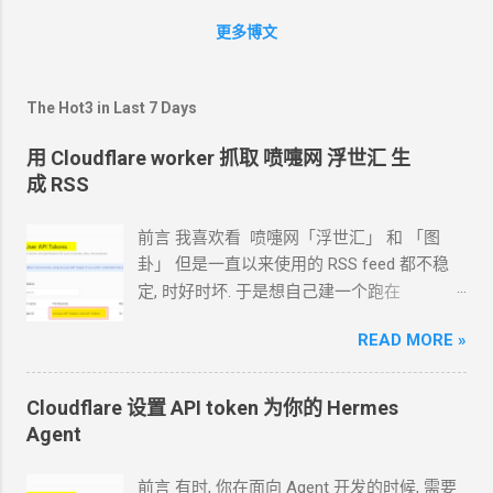
proxy " socks5://localhost:1080 " 其中,
更多博文
api_id, api_hash 推荐使用你自己申请的,
proxy 按需使用. 启动前端 用浏览器访
问 http://localhost:8000/main.html 提示你输
The Hot3 in Last 7 Days
入电话号码 按提示, 一步一步完成登录过程.
你会需要在已登录设备上接收 验证码
login
用 Cloudflare worker 抓取 喷嚏网 浮世汇 生
code, 需要输入
2FA
密码
(如果你设置了的
成 RSS
话) 登录完成后, 你会看到这样的主界面 基本
功能 下图中, 黄色区域是可以鼠标点击切换状
前言 我喜欢看 喷嚏网「浮世汇」 和 「图
态的. 状态包括 未设置: 空心
+
号 包含: 实心
卦」 但是一直以来使用的
RSS feed
都不稳
+
号 置顶: 实心大头钉 排除: 实心-号 过滤器
定, 时好时坏. 于是想自己建一个跑在
功能 在界面上部, 有几个过滤器, 控制表格中
cloudflare 的 worker
上. 面向
Agent
开发
显示哪些对话
Dialog 导出
CSV 右上角按钮,
READ MORE »
Hermes 对接 grok-4.5 下面的引用框里面都是
弹出菜单, Export CSV 导入
CSV 右上角按钮,
我发给
Agent
的自然语言 我要创建一个
弹出菜单, Import CSV
cloudflare 的 API token, 这个 token 有最大的
Cloudflare 设置 API token 为你的
Hermes
权限, 可以用来创建各种小权限的 API token.
Agent
告诉我应该怎样一步一步操作. * 我的
agent
跑在
VPS
上, 所以我只能这么干. 遇到问题可
前言 有时, 你在面向
Agent
开发的时候, 需要