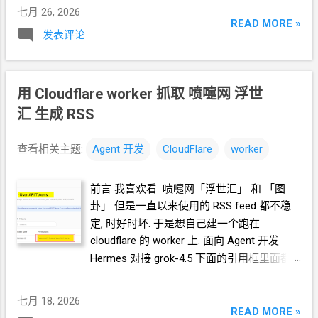
户. 你完成登录之后, 跟你的
Agent
说, 浏览器
照着教程设置一些
worker 或者
KV 或者
R2
七月 26, 2026
里面已经登录了
Github
账户, 你接手继续操
等 比如, <ShareX 将图片上传到 R2
对象存储
READ MORE »
发表评论
作, 完成新建 repo, workflow, gist 权限的 API
通过
S3
上传器>
token 然后你可以把这个
token
另外保存好.
https://blog.icdyct.nyc.mn/2026/06/sharex-
也可以告诉
Agent
保存到
TA
自己的.env
中.
r2-s3.html 上面这些操作都需要一个前提, 你
实践
3 如果你的
Agent
运行在
1G
内存的
用 Cloudflare worker 抓取 喷嚏网 浮世
设置好
Cloudflare 的 API token, 让
Agent
使
VPS
上. 这种情况下 Agent 开浏览器 会比较
用. Cloudflare 的 API token 可以设置为这样
汇 生成 RSS
吃力. 你可以让
Agent
作为一个"教练"指导你
的权限 Account.API Tokens, User.API
具体操作. 我要在
Github
新建 repo, workflow,
Tokens 这样权限的 token 可以创建更小的
查看相关主题:
Agent
开发
CloudFlare
worker
gist 权限的 API token 请你指导我一步一步如
具体权限的
token *
以下实践方案都在
何操作 在这个过程中, 遇到任何问题, 截图 问
Hermes
对接
tencent/hy3:free 的条件下完成
前言 我喜欢看 喷嚏网「浮世汇」 和 「图
Agent, "我应该点哪里?" 实践
4 古法手搓 登
实践
1 如果你的
Agent
运行在你自己的电脑
卦」 但是一直以来使用的
RSS feed
都不稳
录你的
Github
账户 右...
上. 你可以打开
chrome
浏览器, 登录
定, 时好时坏. 于是想自己建一个跑在
cloudlfare
账户. 然后跟你的
Agent
说, 浏览器
cloudflare 的 worker
上. 面向
Agent
开发
当前页面已经登录
cloudlfare
账户, 请你继续
Hermes 对接 grok-4.5 下面的引用框里面都
操作, 完成新建 Account.API Tokens,
是我发给
Agent
的自然语言 我要创建一个
User.API Tokens 权限的 API token 然后你可
cloudflare 的 API token, 这个 token 有最大的
七月 18, 2026
以把这个
token
另外保存好. 也可以告诉
权限, 可以用来创建各种小权限的 API token.
READ MORE »