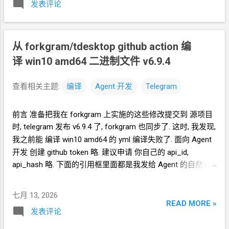
Agent
保存到
TA
自己的.env
中. 实践
2 如果
发表评论
告诉我应该怎样一步一步操作. * 我的
agent
你的
Agent
运行在
2G
内存的
VPS
上. 你可以
跑在
VPS
上, 所以我只能这么干. 遇到问题可
跟你的
Agent
说, 启动浏览器, 让我
VNC
连上
以截图发给
Agent
问应该点哪里. 如果你的
去操作登录
Cloudflare
账户. 你完成登录之后,
从
forkgram/tdesktop github action
Agent
跑在你自己电脑上, 你让
Agent
编
自己操
跟你的
Agent
说, 浏览器里面已经登录了
作电脑的浏览器就行了. 你应该创建这么一个
译 win10 amd64 二进制文件 v6.9.4
Cloudflare
账户, 你接手继续操作, 完成新建
API token 关键注意权限 Account.API
Account.API Tokens, User.API Tokens 权限
Tokens, User.API Tokens 这个
cloudflare
查看相关主题:
编译
Agent
开发
Telegram
的 API token 然后你可以把这个
token
另外
token 有 Account.API Tokens, User.API
保存好. 也可以告诉
Agent
保存到
TA
自己
Tokens 的权限
前言 准备把我在 forkgram 上实施的这些修改提交到 源项目
的.env
中. 实践
3 如果你的
Agent
运行在
1G
cfut_*************************************
时, telegram 发布 v6.9.4
了, forkgram
也同步了. 这时, 我发现,
内存的
VPS
上. 这种情况下 Agent 开浏览器
*********** 在你自己的 .env 文件中保存好
我之前能 编译
win10 amd64
的
yml 编译失败了. 面向
Agent
会比较吃力....
新建一个 cloudflare worker , 测试能否获取
开发 创建 github token 略. 建议申请 你自己的 api_id,
这个页面的内容
api_hash 略. 下面的引用框里面都是我发给
Agent
的自然语
https://www.dapenti.com/blog/blog-
言 在 https://github.com/crazypeace/forkgram-tdesktop 项
responsive-new.asp?
目上开一个
branch for-forkgram-v6.9.4 把
subjectid=184&name=xilei Agent
返回的结果
七月 13, 2026
https://github.com/forkgram/tdesktop 项目的代码 复制到这
READ MORE »
看起来正常 我现在需要你通过 这个 worker
发表评论
个
branch
上. 所有用来编译项目的
yml
都设置为手动触发. 建
生成 RSS 输出 一会儿
Agent
就完成了 用浏
一个编译 win10 amd64 的 yml, 只编译这个
branch 用 后台脚