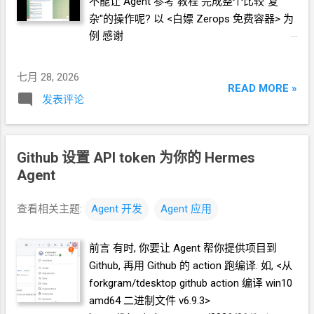
不能让
Agent
参考 教程 完成整个比较"复
https://github.com/a6216abcd/K-UI-workers
杂"的操作呢? 以 <白嫖 Zerops 免费容器> 为
准备前置条件 Hermes 作为 Agent 对接
例 感谢
tencent/hy3:free 模型 首先你要安装一个
https://blog.notett.com/post/2026/07/20260
Hermes, 常见的
2G
内存的
VPS
就够了. 安装
7-zerops-free/ 准备前置条件 Hermes 作为
七月 28, 2026
教程
Agent 对接 tencent/hy3:free 模型 首先你要
READ MORE »
https://blog.icdyct.nyc.mn/2026/04/hermes-
发表评论
安装一个 Hermes, 常见的
2G
内存的
VPS
就
agent-oracle-vps-ubuntu-root.html 和最新安
够了. 安装教程
装脚本相比, 部分细节有变化. 当然你也可以
https://blog.icdyct.nyc.mn/2026/04/hermes-
去搜索其它更新的安装教程. 2G
内存
VPS
agent-oracle-vps-ubuntu-root.html 和最新安
Github 设置 API token 为你的
Hermes
Dedirock LA
机房
9.88
刀
/
年
装脚本相比, 部分细节有变化. 当然你也可以
Agent
https://1ladder.eu.org/drla888 NY
机房 8.88
去搜索其它更新的安装教程. 2G
内存
VPS
刀
/
年 https://1ladder.eu.org/drny888
Dedirock LA
机房
9.88
刀
/
年
查看相关主题:
Agent
开发
Agent
应用
Hermes 官方提供免费的模型
https://1ladder.eu.org/drla888 NY
机房 8.88
tencent/hy3:free 操作教程
刀
/
年 https://1ladder.eu.org/drny888
前言 有时, 你要让
Agent
帮你提供项目到
https://blog.icdyct.nyc.mn/2026/04/free-
Hermes 官方提供免费的模
Github, 再用
Github 的 action 跑编译. 如, <从
mimimo-v2-pro-omni-hermes-stripe.html 写
型 tencent/hy3:free 操作教程
教程的当时, 免费模型是 mimo-v2-pro, 现在
forkgram/tdesktop github action
编译 win10
https://blog.icdyct.nyc.mn/2026/04/free-
你选 hy3 就好 Github 的 API token 参考教程
amd64 二进制文件 v6.9.3>
mimimo-v2-pro-omni-hermes-stripe.html 写