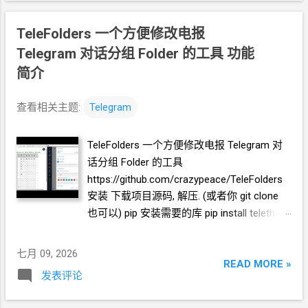
览器和
RSS
软件试了一下, 正常. 接下来, 做一
本 监控
github action 的编译结果. 当编译结果出来之后, 如果
些优化. 改造为定时触发 生成
RSS, 定时每天
TeleFolders 一个方便修改电报
编译失败, 分析原因, 修正问题, 开始新的编译, 继续用 后台脚
0:00
生成. 生成的
RSS
结果保存在
KV
中, 每
本监控
github action 的编译结果. Hermes 对接 Hy3 (hermes
Telegram
对话分组
Folder
的工具 功能
次访问从
KV
中读取结果. 全文 HTML + 短
官方送的) 干了
1
天多, 没成功. Hermes 对接 mimo-v2.5(pro)
简介
description (500
字) 条数降到 10 篇全文
* 刚好这两天在
Linux.do
捡到了别人用不完的
mimo 干了很
======== 完 Github
久, 成功完成编译 Github
https://github.com/crazypeace/rss-worker
查看相关主题:
Telegram
https://github.com/crazypeace/forkgram-tdesktop/blob/for-
forkgram-v6.9.4-new/.github/workflows/win.yml
TeleFolders 一个方便修改电报
Telegram
对
话分组
Folder
的工具
https://github.com/crazypeace/TeleFolders
安装 下载项目源码, 解压. (或者你 git clone
也可以) pip
安装需要的库 pip install telethon
eel pysocks 启动后端 * 推荐 申请 你自己的
api_id, api_hash https://my.telegram.org/ 在
七月 09, 2026
项目解压的目录中运行 python -m
READ MORE »
发表评论
telefolders --api_id 611335 --api_hash
d524b414d21f4d37f08684c1df41ac9c --