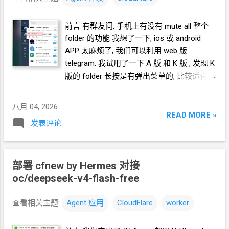
人不要的, 要么就是特别便宜的. 我希望作为一个示例, 让读者
们看到, 像这个难度级别的需求开发, 不需要用到最贵的模型,
前言 有群友问, 手机上有没有 mute all 整个
也就不会有那么大的代价, 也就欢迎更多的人尝试成为创造者,
folder 的功能 我想了一下, ios 或 android
通过开发, 满足自己的需求. 还有一点我希望读者们看到, 面向
APP 太麻烦了, 我们可以利用 web
版
Agent
开发, 要用一种什么表达方式和
Agent
交流. 进一步地,
telegram. 我试用了一下 A
版 和 K
版 , 发现
K
在你自己的大脑里面, 要用一种什么思维方式. 前端是
HTML
版的 folder 长按是有弹出菜单的, 比较适合进
的项目, Agent
可以通过 chromium 浏览器进行调试. 如, <极
一步开发 面向
Agent
开发 Hermes 对
简翻墙客户端
(壳) MDPC-my-dream-proxy-client 增强开发
接 oc/deepseek-v4-flash-free
八月 04, 2026
多内核 单
outbound> 需要登录账号的项目, 如果你不放心把
https://blog.icdyct.nyc.mn/2026/08/omnirout
READ MORE »
密码等信息告诉
GPT, 可以让
Agent
启动
VNC, 你连上
VNC
发表评论
e-hermes-agent-oracle-arm-ubuntu-root-
后完成登录操作, 再让
Agent
接手继续调试. 如, <F...
sudo-.html 下面的引用框里面都是我发给
Agent
的自然语言 把
https://github.com/morethanwords/tweb 项
部署
cfnew by Hermes 对接
目 clone 到本地, 不要放 tmp 目录,
未来会进
oc/deepseek-v4-flash-free
一步分析. 把这个项目运行起来. 你启动浏览
器, 我
VNC
连上去操作登录账号 到此为止,
查看相关主题:
Agent
应用
CloudFlare
worker
开发和测试环境算是搭起来了. 我要在 dialog
folder 的右键菜单中添加 一项 "Mute all" 功能