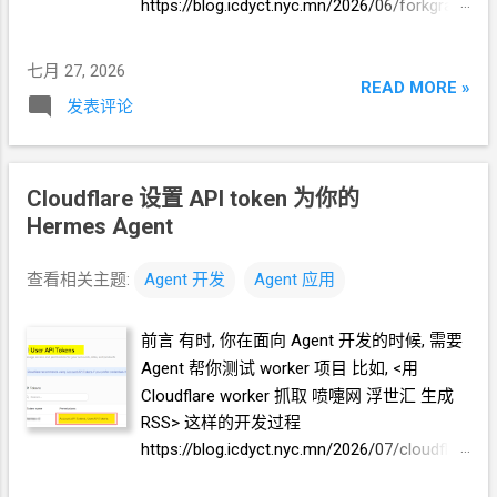
htt...
https://blog.icdyct.nyc.mn/2026/06/forkgram
教程的当时, 免费模型是 mimo-v2-pro, 现在
-tdesktop-github-action-win10-amd64.html
你选 hy3 就好 Github 的 API token 参考教程
有时, 你要
Agent
保存一份翻墙节点订阅文本
七月 27, 2026
https://blog.icdyct.nyc.mn/2026/07/github-
到
Github gist 上面这些操作都需要一个前提,
READ MORE »
api-token-hermes-agent.html zerops 的 API
发表评论
你设置好
Github
的 API token, 让
Agent
使用.
token 注册和登录 zerops 略
Github 的 API token 可以设置为 repo,
https://app.zerops.io/settings/token-
workflow, gist 权限. 一般来说够用了. * 以下
management 点击 Generate Personal Token
Cloudflare 设置 API token 为你的
实践方案都在 Hermes 对接 tencent/hy3:free
填入 token 名字 (随你喜欢) 注意
token
只显
的条件下完成 实践
1 如果你的
Agent
运行在
Hermes Agent
示一次, 你需要另外保存好. 实践 向你的
你自己的电脑上. 你可以打开
chrome
浏览
Agent
说 你现在有 https://zerops.io 的 token
器, 登录
Github
账户. 然后跟你的
Agent
说,
查看相关主题:
Agent
开发
Agent
应用
ipTD76oeYW_9MgBAYqkdQuvafPR8r...
浏览器当前页面已经登录
Github
账户, 请你
继续操作, 完成新建 repo, workflow, gist 权限
前言 有时, 你在面向
Agent
开发的时候, 需要
的 API token 然后你可以把这个
token
另外
Agent
帮你测试
worker
项目 比如, <用
保存好. 也可以告诉
Agent
保存到
TA
自己
Cloudflare worker 抓取 喷嚏网 浮世汇 生成
的.env
中. 实践
2 如果你的
Agent
运行在
2G
RSS> 这样的开发过程
内存的
VPS
上. 你可以跟你的
Agent
说, 启动
https://blog.icdyct.nyc.mn/2026/07/cloudflar
浏览器, 让我
VNC
连上去操作登录
Github
账
e-worker-rss.html 有时, 你需要
Agent
代替你