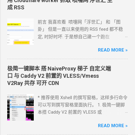
用 Cloudflare worker 抓取 喷嚏网 浮世汇 生
成 RSS
前言 我喜欢看 喷嚏网「浮世汇」 和 「图
卦」 但是一直以来使用的
RSS feed
都不稳
定, 时好时坏. 于是想自己建一个跑在
cloudflare 的 worker
上. 面向
Agent
开发
READ MORE »
Hermes 对接 grok-4.5 下面的引用框里面都是
我发给
Agent
的自然语言 我要创建一个
cloudflare 的 API token, 这个 token 有最大的
极简一键脚本 搭
NaiveProxy
梯子 自定义端
权限, 可以用来创建各种小权限的 API token.
口 与
Caddy V2
前置的
VLESS/Vmess
告诉我应该怎样一步一步操作. * 我的
agent
V2Ray
共存 可开
CDN
跑在
VPS
上, 所以我只能这么干. 遇到问题可
以截图发给
Agent
问应该点哪里. 如果你的
* 推荐使用 Xshell 的撰写窗格，这样多行命令
Agent
跑在你自己电脑上, 你让
Agent
自己操
可以写到撰写窗格里面执行。 1. 极简一键脚
作电脑的浏览器就行了. 你应该创建这么一个
本搭 Caddy V2 前置的
VLESS
或
API token 关键注意权限 Account.API
Vmess+WebSocket+TLS 设置好域名解析,
Tokens, User.API Tokens 这个
READ MORE »
cloudflare
如 vless.mydomain.com , CDN
关掉 bash
token 有 Account.API Tokens, User.API
<(curl -L