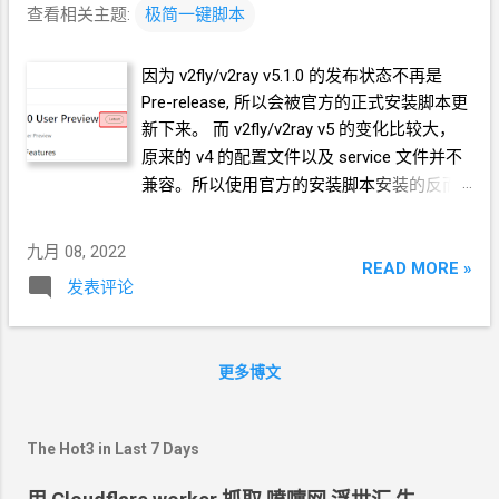
查看相关主题:
极简一键脚本
因为 v2fly/v2ray v5.1.0 的发布状态不再是
Pre-release, 所以会被官方的正式安装脚本更
新下来。 而
v2fly/v2ray v5
的变化比较大，
原来的
v4
的配置文件以及
service
文件并不
兼容。所以使用官方的安装脚本安装的反而
跑不起来。 极简一键脚本
的 V2ray_VLESS_WebSocket_TLS_CaddyV
九月 08, 2022
2 和 V2ray_Vmess_TCP 都
(临时地)
指定安
READ MORE »
发表评论
装
V2ray v4.45.2
版本 实际执行的一键脚本命
令不变。 GitHub:
https://github.com/crazypeace/V2ray_Vmes
更多博文
s_TCP
https://github.com/crazypeace/V2ray_VLES
S_WebSocket_TLS_CaddyV2
The Hot3 in Last 7 Days