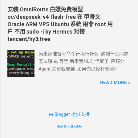
Tokens 的权限
https://github.com/crazypeace/v2ray_wss/ra
安装
OmniRoute 白嫖免费模型
cfut_*************************************
w/main/install.sh) 搭完自己检查一下是否能
oc/deepseek-v4-flash-free 在 甲骨文
*********** 在你自己的 .env 文件中保存好
正常使用 CDN
可以开 2. 搭建
NaiveProxy 2.1
Oracle ARM VPS Ubuntu
系统 用非
root
用
新建一个 cloudflare worker , 测试能否获取
设置域名解析, 如 np.mydomain.com , CDN
关
户 不用
sudo -i by Hermes 对接
这个页面的内容
掉 -update- 所有以下这些步骤，我做成了一
tencent/hy3:free
https://www.dapenti.com/blog/blog-
个一键脚本。执行这个脚本，以下步骤都不
responsive-new.asp?
用手搓了。 bash <(curl -L
原来还准备写命令行执行什么, 遇到什么问题
subjectid=184&name=xilei Agent
返回的结果
https://github.com/crazypeace/naive/raw/m
怎么解决, 等等 后来我想, 时代变了. 应该让
看起来正常 我现在需要你通过 这个 worker
ain/install.sh) 2.2 用
Caddy
官方脚本安装
Agent
来帮我安装. 如果你已经有安装好
生成 RSS 输出 一会儿
Agent
就完成了 用浏
Caddy 来源:
Agent 的环境, 你只要把准备安装
omniroute
览器和
RSS
软件试了一下, 正常. 接下来, 做一
https://caddyserver.com/docs/install#debian
READ MORE »
的 SSH 用户名和密码告诉 TA 就行了. 怎么使
些优化. 改造为定时触发 生成
RSS, 定时每天
-ubuntu-raspbian sudo apt install -y debian-
唤
Agent 可以滚动到下面部分看. 这里 我演示
0:00
生成. 生成的
RSS
结果保存在
KV
中, 每
keyring debian-archive-keyring apt-transport-
一下如果是 新手从
0
开始安装
Hermes 我在
次访问从
KV
中读取结果. 全文 HTML + 短
https curl -1sLf
一台甲骨文
Oracle ARM VPS Ubuntu
系统上
description (500
字) 条数降到 10 篇全文
'https://dl.cloudsmith.io/public/caddy/stable/
由 Blogger 提供支持
安装, 用非
root
用户 不用
sudo -i 安装
======== 完 Github
gpg.key' | sudo gpg --dearmor -o
Hermes curl -fsSL https://hermes-
https://github.com/crazypeace/rss-worker
/usr/share/keyrings/caddy-stable-archive-
联系我 FollowMe
agent.nousresearch.com/install.sh | bash 就
keyring.gpg curl -1sLf
选默认第一项 根据提示, 把框起来的部分, 用