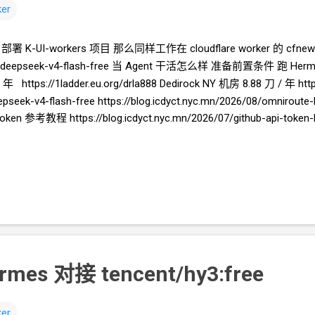
er
部署 K-UI-workers
项目 那么同样工作在 cloudflare worker 的 c
pseek-v4-flash-free 当
Agent
干活怎么样 准备前置条件 跑 Herm
年 https://1ladder.eu.org/drla888 Dedirock NY
机房 8.88
刀
/
年 htt
eek-v4-flash-free https://blog.icdyct.nyc.mn/2026/08/omniroute
 token 参考教程 https://blog.icdyct.nyc.mn/2026/07/github-api-toke
yc.mn/2026/07/cloudflare-api-token-hermes-agent.html 实践 向你的
Ag
User.API Tokens cfut_Kp9Wx2Qr7ZmLn4YvBs8FdJh3Tc5Rg6UeA
flow, gist ghp_aB3dEf9GhI2JkLmNoPqRsTuVwXyZ0AbCdEf 保
yJoey/cfnew 你自己的 .env 中有 cloudflare.com 的 token, 也有...
ermes
对接
tencent/hy3:free
er