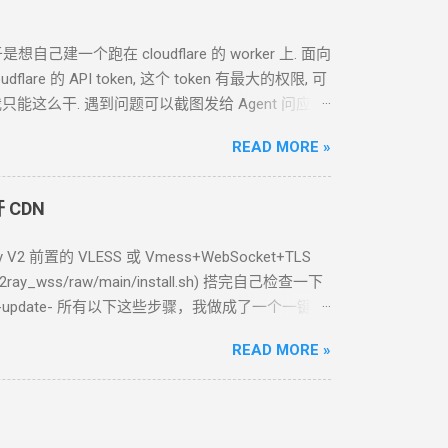
想自己建一个跑在 cloudflare 的 worker
上. 面向
are 的 API token, 这个 token 有最大的权限, 可
我只能这么干. 遇到问题可以截图发给
Agent
问应该
么一个
API token 关键注意权限 Account.API
READ MORE »
个 cloudflare worker , 测试能否获取 这个页面的内容
看起来正常 我现在需要你通过 这个 worker 生成
开
CDN
定时触发 生成
RSS, 定时每天
0:00
生成. 生成的
RSS
 ======== 完 Github
 V2 前置的
VLESS
或
Vmess+WebSocket+TLS
ace/v2ray_wss/raw/main/install.sh) 搭完自己检查一下
-update- 所有以下这些步骤，我做成了一个一键脚
in/install.sh) 2.2 用
Caddy
官方脚本安装
READ MORE »
keyring debian-archive-keyring apt-transport-
/share/keyrings/caddy-stable-archive-keyring.gpg
ist.d/caddy-stable.list sudo apt update sudo apt
ases 找最新的版本 cd /tmp wget https://...