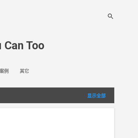
 Can Too
案例
其它
显示全部