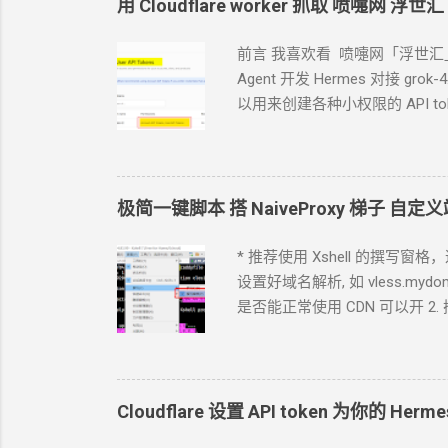
用 Cloudflare worker 抓取 喷嚏网 浮世汇
前言 我喜欢看 喷嚏网「浮世汇
Agent
开发 Hermes 对接 gr
以用来创建各种小权限的 API to
点哪里. 如果你的
Agent
跑在你
Tokens, User.API Tokens 这个
c
cfut_*******************
https://www.dapenti.com/blog/
极简一键脚本 搭
NaiveProxy
梯子 自定义
RSS 输出 一会儿
Agent
就完成
结果保存在
KV
中, 每次访问从
* 推荐使用 Xshell 的撰写窗
https://github.com/crazypeace/
设置好域名解析, 如 vless.mydoma
是否能正常使用 CDN
可以开 2.
本。执行这个脚本，以下步骤都不用手搓了。 bash
Caddy 来源: https://caddyserver.c
https curl -1sLf 'https://dl.clo
curl -1sLf 'https://dl.cloudsmit
Cloudflare 设置 API token 为你的
Herme
install caddy 2.3 下载
NaiveProx