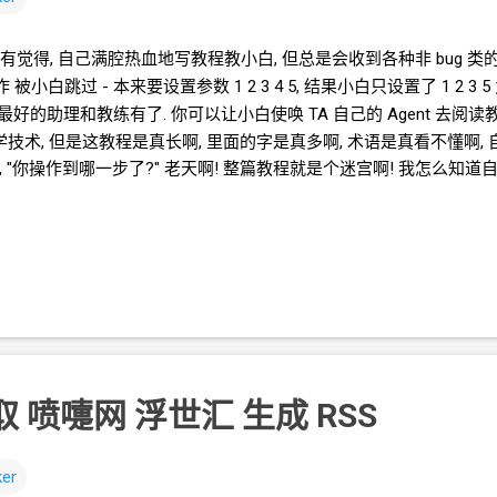
没有觉得, 自己满腔热血地写教程教小白, 但总是会收到各种非
bug
类的
小白跳过 - 本来要设置参数 1 2 3 4 5, 结果小白只设置了 1 2 3 
边最好的助理和教练有了. 你可以让小白使唤
TA
自己的
Agent
去阅读教
技术, 但是这教程是真长啊, 里面的字是真多啊, 术语是真看不懂啊,
, "你操作到哪一步了?" 老天啊! 整篇教程就是个迷宫啊! 我怎么知道
以使唤你自己的
Agent
去阅读教程, 完成部署. 以 <K-UI-workers> 为例 http
nt 对接 tencent/hy3:free 模型 首先你要安装一个 Hermes, 常见的
2
.nyc.mn/2026/04/hermes-agent-oracle-vps-ubuntu-root
VPS Dedirock LA
机房
9.88
刀
/
年 https://1ladder.eu.org/drla888 NY
ent/hy3:free 操作教程 https://blog.icdyct.nyc.mn/2026/04/free
-pro, 现在你选 hy3 就好 Github 的 API token 参考教程 htt...
r 抓取 喷嚏网 浮世汇 生成 RSS
er