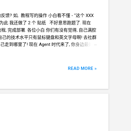
反馈? 如, 教程写的操作 小白看不懂 - "这个
XXX
5 为此 我还做了
2
个 贴纸 不好意思跑题了. 现在
程, 完成部署. 各位小白 你们有没有觉得, 自己满腔
 自己的技术水平只有鼠标键盘和英文字母啊! 去社群
自己走到哪里了! 现在
Agent
时代来了, 你身边最好
s://github.com/a6216abcd/K-UI-workers 准备
G
内存的
VPS
就够了. 安装教程
.html 和最新安装脚本相比, 部分细节有变化. 当然你也可以去搜索其它
READ MORE »
机房 8.88
刀
/
年 https://1ladder.eu.org/drny888
-mimimo-v2-pro-omni-hermes-stripe.html 写教