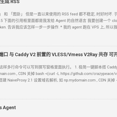
 生成 RSS
」 和 「图卦」 但是一直以来使用的
RSS feed
都不稳定, 时好时坏. 于是
ok-4.5 下面的引用框里面都是我发给
Agent
的自然语言 我要创建一个 cloudfl
ken. 告诉我应该怎样一步一步操作. * 我的
agent
跑在
VPS
上, 所以
自己电脑上, 你让
Agent
自己操作电脑的浏览器就行了. 你应该创建这
loudflare token 有 Account.API Tokens, User.API Tokens 的权限
***************************** 在你自己的 .env 文件中保存好 新建一
blog-responsive-new.asp?subjectid=184&name=xilei Agent
返回的结果
端口 与
Caddy V2
前置的
VLESS/Vmess V2Ray
共存 可
了 用浏览器和
RSS
软件试了一下, 正常. 接下来, 做一些优化. 改造为
KV
中读取结果. 全文 HTML + 短 description (500
字) 条数降到 10 篇全文
格，这样多行命令可以写到撰写窗格里面执行。 1. 极简一键脚本搭 Caddy
rss-worker
in.com , CDN
关掉 bash <(curl -L https://github.com/crazype
 搭建
NaiveProxy 2.1 设置域名解析, 如 np.mydomain.com , CDN
关掉 
 <(curl -L https://github.com/crazypeace/naive/raw/ma
om/docs/install#debian-ubuntu-raspbian sudo apt install -y debian-
udsmith.io/public/caddy/stable/gpg.key' | sudo gpg --dearmor -o /usr
h.io/public/caddy/stable/debian.deb.txt' | sudo tee /etc/apt/sources.l
s Agent
y
作者编译的
caddy https://github.com/klzgrad/forwardproxy/rele