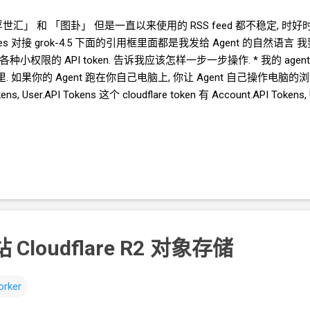
浮世汇」 和 「图卦」 但是一直以来使用的
RSS feed
都不稳定, 时好时坏
mes 对接 grok-4.5 下面的引用框里面都是我发给
Agent
的自然语言 我要创建
种小权限的 API token. 告诉我应该怎样一步一步操作. * 我的
agent
. 如果你的
Agent
跑在你自己电脑上, 你让
Agent
自己操作电脑的浏
ns, User.API Tokens 这个
cloudflare token 有 Account.API Token
********************************* 在你自己的 .env 文件中保存好
com/blog/blog-responsive-new.asp?subjectid=184&name=xilei Agen
一会儿
Agent
就完成了 用浏览器和
RSS
软件试了一下, 正常. 接下来,
果保存在
KV
中, 每次访问从
KV
中读取结果. 全文 HTML + 短 descriptio
m/crazypeace/rss-worker
 Cloudflare R2
对象存储
orker