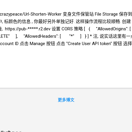
com/crazypeace/Url-Shorten-Worker 变身文件保管站 File Storage 保存到
, 标颜色的信息 , 你最好另外单独记好. 这样操作流程比较顺畅. 创建
https://pub-*****.r2.dev 设置 CORS 策略 [ { "AllowedOrigins
LETE" ], "AllowedHeaders": [ "*" ] } ] * 注, 说实
nt ID 点击 Manage 按钮 点击 "Create User API token" 按钮 选择 "Obje
生成的 Access Key ID , Secret Access Key 创建
KV 记住这个
为 LINKS ， KV
的名字选刚刚创建的 kvtest * LINKS 是在
更多博文