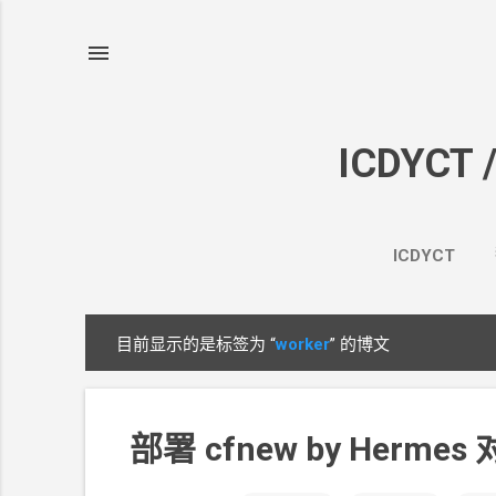
ICDYCT 
ICDYCT
目前显示的是标签为
“
worker
”
的博文
博
文
部署
cfnew by Hermes 对