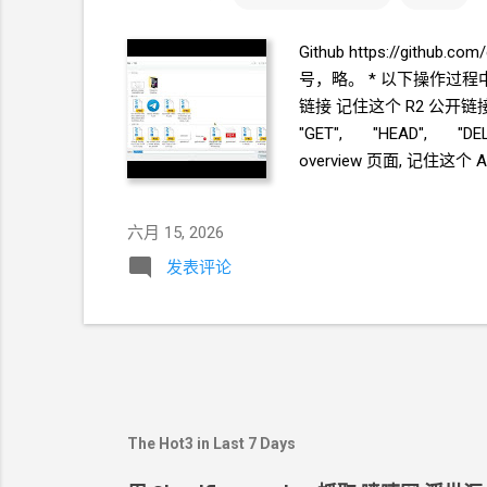
Github https://github.
号，略。 * 以下操作过程中
链接 记住这个
R2
公开链接, 
"GET", "HEAD", "DE
overview
页面, 记住这个 Accou
你刚刚创建的 R2 r2test 记住
置绑定
KV 变量名称必须设置
六月 15, 2026
内容 把原有的...
发表评论
The Hot3 in Last 7 Days