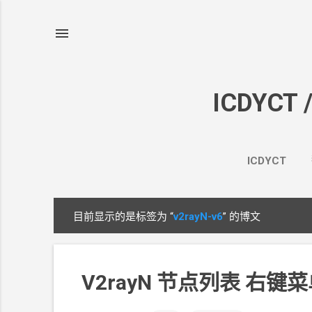
ICDYCT 
ICDYCT
目前显示的是标签为
“
v2rayN-v6
”
的博文
博
文
V2rayN 节点列表 右