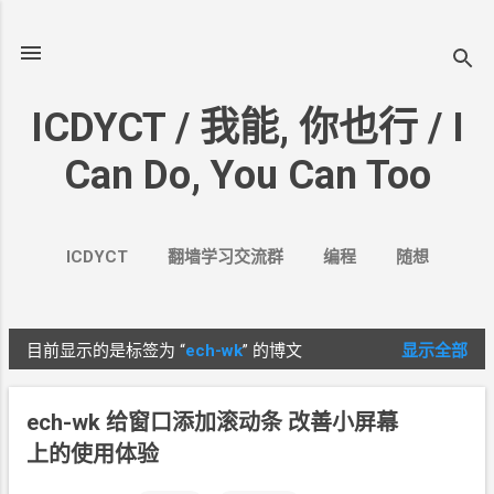
跳至主要内容
ICDYCT / 我能, 你也行 / I
Can Do, You Can Too
ICDYCT
翻墙学习交流群
编程
随想
生活
VPN&VPS
案例
更多…
其它
目前显示的是标签为
“
ech-wk
”
的博文
显示全部
博
文
ech-wk 给窗口添加滚动条 改善小屏幕
上的使用体验