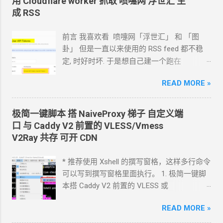
用 Cloudflare worker 抓取 喷嚏网 浮世汇 生
了滚动条了, 可以滚动显示完整的窗口内容.
成 RSS
Github https://github.com/crazypeace/ech-
wk 用到的
GPT Claude ======== 相关推荐
前言 我喜欢看 喷嚏网「浮世汇」 和 「图
《用指定版本的
233boy sing-box
脚本安装
卦」 但是一直以来使用的
RSS feed
都不稳
指定版本的
sing-box
内核 GitHub fork
并指
定, 时好时坏. 于是想自己建一个跑在
定版本
tag》 《面向
GPT
开发实例集合》
cloudflare 的 worker
上. 面向
Agent
开发
READ MORE »
Hermes 对接 grok-4.5 下面的引用框里面都是
我发给
Agent
的自然语言 我要创建一个
cloudflare 的 API token, 这个 token 有最大的
极简一键脚本 搭
NaiveProxy
梯子 自定义端
权限, 可以用来创建各种小权限的 API token.
口 与
Caddy V2
前置的
VLESS/Vmess
告诉我应该怎样一步一步操作. * 我的
agent
V2Ray
共存 可开
CDN
跑在
VPS
上, 所以我只能这么干. 遇到问题可
以截图发给
Agent
问应该点哪里. 如果你的
* 推荐使用 Xshell 的撰写窗格，这样多行命令
Agent
跑在你自己电脑上, 你让
Agent
自己操
可以写到撰写窗格里面执行。 1. 极简一键脚
作电脑的浏览器就行了. 你应该创建这么一个
本搭 Caddy V2 前置的
VLESS
或
API token 关键注意权限 Account.API
Vmess+WebSocket+TLS 设置好域名解析,
Tokens, User.API Tokens 这个
READ MORE »
cloudflare
如 vless.mydomain.com , CDN
关掉 bash
token 有 Account.API Tokens, User.API
<(curl -L