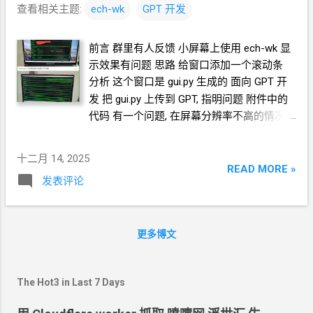
查看相关主题:
ech-wk
GPT
开发
前言 群里有人反馈 小屏幕上使用 ech-wk 显
示效果有问题 思路 给窗口添加一个滚动条
分析 这个窗口是 gui.py 生成的 面向
GPT
开
发 把 gui.py 上传到 GPT, 指明问题 附件中的
代码 有一个问题, 在屏幕分辨率不高的情况
下, 窗口显示不全, 而且没有滚动条 GPT
的回
复是, 只需要修改 init_ui 函数, 并给出了修改
十二月 14, 2025
方案. 对代码进行局部替换. 生成可用的版本
READ MORE »
发表评论
感谢 原作者 已经作好了 github action 我们
fork 一份 ech-wk 然后修改
/
提交 gui.py 然
后发布一个自己的新的
release 然后就等
更多博文
github action 生成编译打包 调试 下载试用,
发现报错 把报错信息发给
GPT. 给出修改方
案, 在 from PyQt5.QtWidgets import 中增加
The Hot3 in Last 7 Days
引入 QScrollArea 修改
/
提交 gui.py 再发布
一个新的
release 再试试, 小屏幕上的窗口加