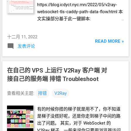
download-sections "*1:26:46-1:43:56" -f
https://blog.icdyct.nyc.mn/2022/05/v2ray-
137+140 --merge-output-format mp4 缺少
websocket-tls-caddy-path-data-flow.html 本
ffmpeg 如果报错无法合并...
文实操部分基于此一键脚本:
https://github.com/crazypeace/v2ray_wss 1.
修改
Caddyfile 找到 handle_path 这一段，复
十二月 11, 2022
制出来一段，把 path 和 转发端口 都修改一
READ MORE »
发表评论
下。以下示例： 2. 修改
config.json 找到
inbound 这一段，复制出来一段，把 protocol
切换一下，port 修改为
Caddyfile
对应的端
口。 重启 v2ray 和 caddy service v2ray
在自己的
VPS
上运行
V2Ray
客户端 对
restart service caddy restart 如果你懂得 根
接自己的服务端 排错 Troubleshoot
据配置文件手工添加翻墙客户端的节点 ，那
么已经可以使用了。 3. 生成节点链接 [可选
查看相关主题:
排错
V2Ray
项] 可以检查一下
Caddyfile
与
config.json
的
参数对应关系 生成
VLESS
节点链接 vless://
有的时候你搭的梯子就是用不了，你不知道
UUID @ 节点域名 :443?
是梯子没搭好呢，还是你走到梯子中间的路
encryption=none&security=tls&type=ws&hos
出了问题。 其实，对于
WebSocket
的
t= 节点 域名 &path= 节点
path # 节点备注 生
V2Ray
梯子，一般来说你只要用浏览器访问