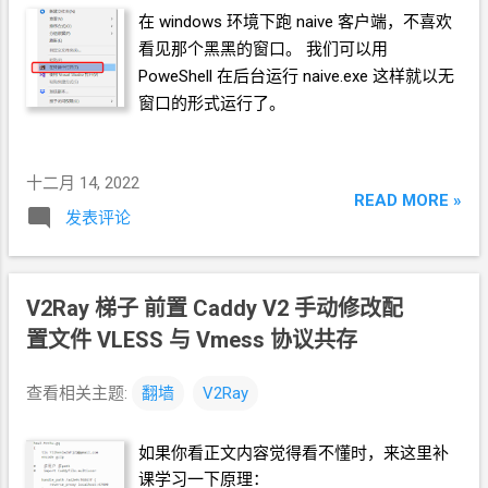
定的流，下载多个流使用 + 号。 -f 137+140
在
windows
环境下跑
naive
客户端，不喜欢
--merge-output-format 参数是合并, 后面跟
看见那个黑黑的窗口。 我们可以用
mp4
指定合并为
mp4
格式。 --merge-
PoweShell
在后台运行
naive.exe 这样就以无
output-format mp4 合在一起，就是： yt-dlp
窗口的形式运行了。
https://www.youtube.com/watch?
v=Sy9aMd5S7eY -f 137+140 --merge-
output-format mp4 yt-dlp 下载
YouTube
的
十二月 14, 2022
指定时间段 有些节目并没有自己的单独片
READ MORE »
发表评论
段，只能从一大段里面节选，比如
<当一个
龙虾人决定去>. 我们在 < S2EP10
上 > 中找到
起止时间点为 1:26:46 到 1:43:56 --download-
V2Ray
梯子 前置
Caddy V2 手动修改配
sections 参数可以指定下载某一段。有些
YouTube
视频本身是分段的，可以指定分段
置文件 VLESS
与
Vmess
协议共存
的名称。如果是指定时间点的话，格式是下
面这样： --download-sections "*1:26:46-
查看相关主题:
翻墙
V2Ray
1:43:56" 再结合前面指定
1080p
视频和音频
再合并的参数，整个命令就是下面这样： yt-
如果你看正文内容觉得看不懂时，来这里补
dlp https://youtu.be/p2c6ioGbXCs --
课学习一下原理：