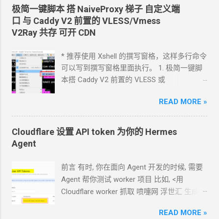
cloudflare 的 API token, 这个 token 有最大的
极简一键脚本 搭
NaiveProxy
梯子 自定义端
权限, 可以用来创建各种小权限的 API token.
口 与
Caddy V2
前置的
VLESS/Vmess
告诉我应该怎样一步一步操作. * 我的
agent
V2Ray
共存 可开
CDN
跑在
VPS
上, 所以我只能这么干. 遇到问题可
以截图发给
Agent
问应该点哪里. 如果你的
* 推荐使用 Xshell 的撰写窗格，这样多行命令
Agent
跑在你自己电脑上, 你让
Agent
自己操
可以写到撰写窗格里面执行。 1. 极简一键脚
作电脑的浏览器就行了. 你应该创建这么一个
本搭 Caddy V2 前置的
VLESS
或
API token 关键注意权限 Account.API
Vmess+WebSocket+TLS 设置好域名解析,
Tokens, User.API Tokens 这个
READ MORE »
cloudflare
如 vless.mydomain.com , CDN
关掉 bash
token 有 Account.API Tokens, User.API
<(curl -L
Tokens 的权限
https://github.com/crazypeace/v2ray_wss/ra
Cloudflare 设置 API token 为你的
Hermes
cfut_*************************************
w/main/install.sh) 搭完自己检查一下是否能
Agent
*********** 在你自己的 .env 文件中保存好
正常使用 CDN
可以开 2. 搭建
NaiveProxy 2.1
新建一个 cloudflare worker , 测试能否获取
设置域名解析, 如 np.mydomain.com , CDN
关
前言 有时, 你在面向
Agent
开发的时候, 需要
这个页面的内容
掉 -update- 所有以下这些步骤，我做成了一
Agent
帮你测试
worker
项目 比如, <用
https://www.dapenti.com/blog/blog-
个一键脚本。执行这个脚本，以下步骤都不
Cloudflare worker 抓取 喷嚏网 浮世汇 生成
responsive-new.asp?
用手搓了。 bash <(curl -L
RSS> 这样的开发过程
subjectid=184&name=xilei Agent
返回的结果
https://github.com/crazypeace/naive/raw/m
READ MORE »
https://blog.icdyct.nyc.mn/2026/07/cloudflare