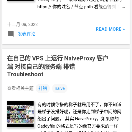
成
Vmess
节点链接 拼装一个字符串 {"v":
https://
你的域名
/
节点
path 看能否得到
400
"2","ps": " 节点备注 ","add": " 节点 域名
Bad Request
的结果就知道
v2ray
通不通。
","port": "443","id": " UUID ","aid": "0","net":
在你的
VPS
上，可以用
curl https://
你的域
"ws","type": "none","host": " 节点 域名 ","path":
十二月 08, 2022
名
/
节点
path 来看结果。 实在不信邪，那就
READ MORE »
" 节点
path ","tls": "tls"} 然后丢到
Base64
编
发表评论
在你的
VPS
上跑一个
V2Ray
的客户端，对接
码工具...
你的服务端来看一下。 具体实践 1. 下载
V2Ray
的
Linux
客户端 * 最常见的系统环境
在自己的
VPS
上运行
NaiveProxy
客户
应该是 linux-x64 比如，RackNerd,
Cloudcone, Bandwagon, Hax, Woiden ... 访问
端 对接自己的服务端 排错
https://github.com/v2fly/v2ray-
Troubleshoot
core/releases/tag/v4.45.2 右键复制下载地址
下载 wget -N
查看相关主题:
排错
naive
https://github.com/v2fly/v2ray-
core/releases/download/v4.45.2/v2ray-linux-
有的时候你搭的梯子就是用不了，你不知道
64.zip 2. 解压
V2Ray
的
Linux
客户端 用
是梯子没搭好呢，还是你走到梯子中间的网
unzip 解压 unzip v2ray-linux-64.zip ls 一下，
络出了问题。 其实
NaiveProxy，如果你的
应该是这么几个文件 3. 设置
V2Ray
的
Linux
Caddyfile
的格式是写的像官方要求的一样
客户端参数 V2Ray
的配置文件想要手写不是