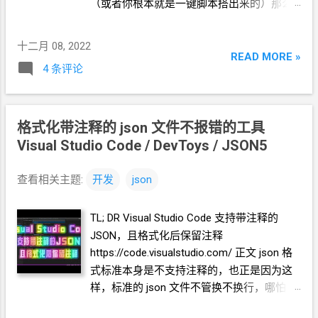
（或者你根本就是一键脚本搭出来的）那么
一件容易的事情，所以我这里推荐小白直接
你只要访问你的
naive
域名：端口 能显示伪
把自己本地翻墙客户端的
config.json
文件传
装站，就说明搭好了。 在你的
VPS
上，可以
十二月 08, 2022
上去。 如果你是用的
v2rayN，那么
用
curl https://
你的域名:
端口 来看结果。 实
READ MORE »
config.json
就在
v2rayN.exe
同目录下。 上传
4 条评论
在不信邪，那就在你的
VPS
上跑一个
小文件的方法，对小白最友好的就是
rz。 先
NaiveProxy
的客户端，对接你的服务端来看
安装一下 apt install -y lrzsz 然后执行
rz
命令
一下。 具体实践 1. 下载
NaiveProxy
的
Linux
rz -y 如果你的
SSH
工具是
Xshell
等支持
sz
格式化带注释的
json
文件不报错的工具
客户端 * 最常见的系统环境应该是 linux-x64
rz
的，那么就会弹出来一个选择文件框，你
Visual Studio Code / DevToys / JSON5
比如，RackNerd, Cloudcone, Bandwagon,
选定你自己的
config.json
就好了。 这样把你
Hax, Woiden ... 访
自己本地的
config.json
传上去。 你可以看一
问 https://github.com/klzgrad/naiveproxy/rel
查看相关主题:
开发
json
下文件内容，注意一下
Socks
的端口，可能
eases/latest 右键复制下载地址 下载 wget -
需要修改一下以免冲突。下面以
Socks
的端
N https://github.com/klzgrad/naiveproxy/rele
TL; DR Visual Studio Code 支持带注释的
口 10811 为例。 4. 运行
V2Ray
的
Linux
客户
ases/download/v108.0.5359.94-
JSON，且格式化后保留注释
端 ./v2ray 这时，你的
VPS
上已经开了一个
1/naiveproxy-v108.0.5359.94-1-linux-
https://code.visualstudio.com/ 正文 json
格
Socks
代理了。 5. 使用你的这个
Socks
代理
x64.tar.xz 2. 解压
NaiveProxy
的
Linux
客户端
式标准本身是不支持注释的，也正是因为这
去访问网页 用到
curl
的-x
参数指定代...
用 tar -xf 解压 tar -xf naiveproxy-
样，标准的
json
文件不管换不换行，哪怕一
v108.0.5359.94-1-linux-x64.tar.xz ls 看一下会
个字符一行或者整个文件全部变成一行都是
发现多了一个目录。cd
进去，再
ls 你会看到