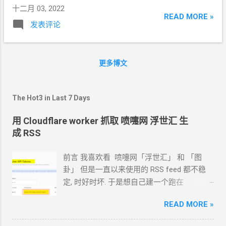
可以喂给程序正常使用的。 人眼实际阅读
十二月 03, 2022
和你在
PC
上使用时一样的几个文件 3. 设置
时，当然还是带注释的格式比较方便阅读。
READ MORE »
NaiveProxy
的
Linux
客户端参数 和在你自己
发表评论
v2ray
的配置文件就是带注释规则的
json
格
的环境下同样的用法，编辑
config.json。注
式。 网络上
google
出来的
json
文件格式化
意
Socks
端口不要和你自己的
VPS
上已经使
和图形化节点化工具有很多都不支持注释格
用的端口冲突了。下面以
Socks
的端口
更多博文
式，如下图 我自己用下来， DevToys 工具
10811 为例。 { "listen": "socks://127.0.0.1:
小，启动快，支持过滤注释并格式化
json，
10811 ", "proxy": "https:// naive
用户名 :
还是很好用的。它还有很多其它功能也很好
naive
密码 @ naive
域名 : naive
端口 ", "log":
The Hot3 in Last 7 Days
用。 -update- JSON5 格式支持注释，在网络
"" } 4. 运行
NaiveProxy
的
Linux
客户端
上搜索支持注释的
JSON
格式化工具就可以
用 Cloudflare worker 抓取 喷嚏网 浮世汇 生
./naive 这时，你的
VPS
上已经开了一个
搜 "JSON5
格式化" -update- Visual Studio
成 RSS
Soc...
Code 支持带注释的
JSON，且格式化后保留
注释 https://code.visualstudio.com/
前言 我喜欢看 喷嚏网「浮世汇」 和 「图
卦」 但是一直以来使用的
RSS feed
都不稳
定, 时好时坏. 于是想自己建一个跑在
cloudflare 的 worker
上. 面向
Agent
开发
READ MORE »
Hermes 对接 grok-4.5 下面的引用框里面都是
我发给
Agent
的自然语言 我要创建一个