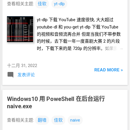
查看相关主题:
佳软
yt-dlp
yt-dlp
下载
YouTube
速度很快, 大大超过
youtube-dl
和
you-get yt-dlp
下载
YouTube
的视频和音频流再合并 但是当我们不带参数
的时候，去下载一年一度喜剧大赛
2
的片段
时，下载下来的是
720p
的分辨率。如果我们
用 -F 参数去查询，会发现同时有视频和音频
的, 分辨率最高的流就是
720p yt-dlp
十二月 31, 2022
https://www.youtube.com/watch?
READ MORE »
发表评论
v=Sy9aMd5S7eY -F 其实下载的就是下图中的
22 这个流 如果我们想下载
1080p
的分辨率
怎么办呢？ 我们可以下载
1080p
的视频流，
Windows10
用
PoweShell
在后台运行
再下载音频流，然后再合并为一个视频文
naive.exe
件。 观察上面图中的音频视频流列表，我们
发现
137
这个流是
mp4
格式的
1080p
视
频，而
140
是
m4a
格式的音频流。所以我们
查看相关主题:
翻墙
佳软
naive
可以下载这两个流并合并。 -f 参数是下载指