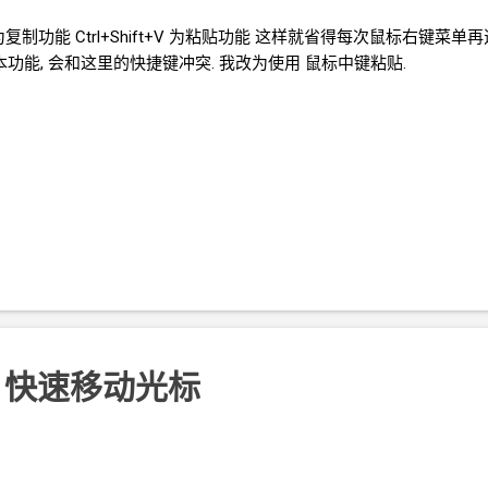
ift+C 为复制功能 Ctrl+Shift+V 为粘贴功能 这样就省得每次鼠标右键菜单再
粘贴纯文本功能, 会和这里的快捷键冲突. 我改为使用 鼠标中键粘贴.
标左键 快速移动光标