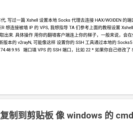
代, 写过一篇
Xshell
设置本地
Socks
代理去连接
HAX/WOIDEN
的端
ER
想连接被墙
IP
的
VPS, 我想指导
TA
们参考上面的教程设置
Xshel
截取出来. 具体操作 用你的翻墙客户端连上你的梯子，一般来说，会
新版本的
v2rayN, 可能像这样 设置你的
SSH
工具通过本地的
Socks5
4.48.9.95 端口填 VPS
的 SSH 端口，比如 22 * 如果你自己修改了
不是 22 用户名密码按正常填 进入
Proxy
管理窗口 添加一个
socks5
置让这个连接走刚刚创建的
Socks5
代理 ======== 完 数据流向是这
S - 你的
VPS 服务器 这样, 整个
SSH
连接避免了被
GFW
中断. ====
你的这个节点的
VPS, 本身需要有向外访问 IPv6
的能力. 你的
SSH
工具 
- 你的
VPS 服务器 这个
VPS
可以是本身有
IPv6, 也可以通过 warp
获
fox 中禁用 快捷键 Ctrl+Shift+C》 《Xshell 设置 Ctrl+Shift+C 为复
房 2T
流量 15G
存储 可以玩 OpenClaw / Hermes-agent...
自动复制到剪贴板 像
windows
的
cm