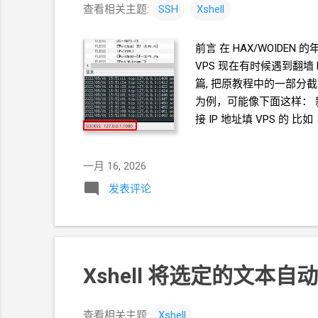
查看相关主题:
SSH
Xshell
前言 在
HAX/WOIDEN
的年
VPS 现在有时候遇到翻墙
篇, 把原教程中的一部分
为例，可能像下面这样： 
接 IP
地址填 VPS
的 比如 7
特定的
SSH
端口. 那么就
接的参数设置窗口。 设
一月 16, 2026
翻墙客户端 - 你的梯子
VP
发表评论
也是一样的设置. 只是, 
子
VPS -<这一段走
IPV6>
浏览器 Edge Chrome Fire
年付
$6.45 2.5G
内存 LA
机
Xshell 将选定的文本
查看相关主题:
Xshell