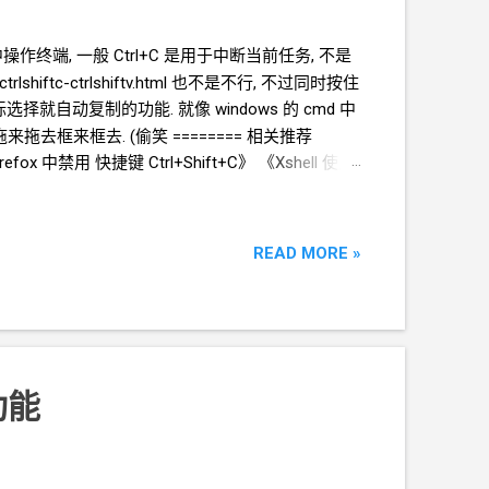
 中操作终端, 一般 Ctrl+C 是用于中断当前任务, 不是
-ctrlshiftc-ctrlshiftv.html 也不是不行, 不过同时按住
个鼠标选择就自动复制的功能. 就像
windows
的
cmd
中
去框来框去. (偷笑 ======== 相关推荐
refox 中禁用 快捷键 Ctrl+Shift+C》 《Xshell 使用
READ MORE »
贴功能