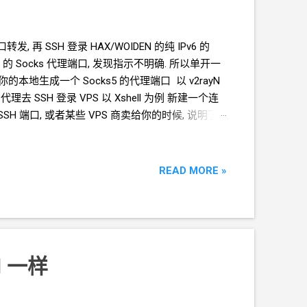
口转发, 再
SSH
登录
HAX/WOIDEN
的纯
IPv6
的
l 的 Socks
代理端口, 发现指示不明确. 所以单开一
在你的本地生成一个
Socks5
的代理端口 以
v2rayN
代理去
SSH
登录
VPS 以
Xshell
为例 新建一个连
SSH
端口, 或者某些
VPS
商卖给你的时候, 说明了
的代理设置 新版的
v2rayN
是这样的 保存， 回到连
样的： 你的
SSH
工具 - 你的本地
socks
代理 - 你的
==== 对于你只有 IPv4 的环境, 想连接 IPv6
的
VPS,
READ MORE »
- 你的本地
socks
代理 - 你的翻墙客户端 - 你的梯
得向外访问
IPv6
的能力. ======== 看了又看 《在
制功能 Ctrl+Shift+V 为粘贴功能》 《DediRock VPS
d
一样