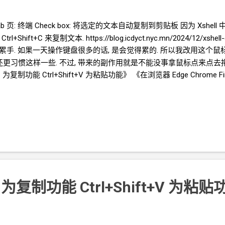
ab
页: 终端 Check box: 将选定的文本自动复制到剪贴板 因为 Xshell
ift+C 来复制文本. https://blog.icdyct.nyc.mn/2024/12/xshell
ft 会更累手. 如果一天操作键盘很多的话, 是会觉得累的. 所以我改用这
还更习惯这样一些. 不过, 带来的副作用就是不能没事拿鼠标点来点去拖来拖
ft+C 为复制功能 Ctrl+Shift+V 为粘贴功能》 《在浏览器 Edge Chrome Fi
 IP
被墙不能直连的 VPS 服务器》
t+C 为复制功能 Ctrl+Shift+V 为粘