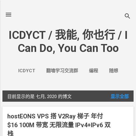
跳至主要内容
ICDYCT / 我能, 你也行 / I
Can Do, You Can Too
ICDYCT
翻墙学习交流群
编程
随想
生活
VPN&VPS
案例
更多…
其它
目前显示的是 七月, 2020
的博文
显示全部
博
文
hostEONS VPS 搭 V2Ray 梯子 年付
$16 100M
带宽 无限流量 IPv4+IPv6 双
栈