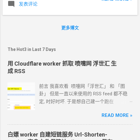
发表评论
关，要自己慢慢尝试，找到合适的米
/
水比
子）因为会穿厚袜子，所以尺码要偏大一
例、叮的时间长短。我之前都是叮
10
分钟
点，和暖和的时候穿的鞋子，要分成两个尺
的，后来换一个品种以后叮
10
分钟饭很硬。
码买。
更多博文
微波香肠 100g
香肠，切片；手淋湿以后弹一
点水上去；保鲜膜盖好，扎几个孔。 微波高
火
3
分钟。 煮鸡蛋 鸡蛋和水用电磁炉一起煮
The Hot3 in Last 7 Days
沸，切换到温度控制档
100
度，保持沸腾
3
分钟，再关火焖
5
分钟。 无人值守煮鸡蛋 我
用 Cloudflare worker 抓取 喷嚏网 浮世汇 生
用的是直径
14cm
的不锈钢饭盒，水没过鸡
成 RSS
蛋的深度。 电磁炉定时
5
分钟，等自动关火
以后再利用热水焖一会儿。 * 如果追求蛋黄
前言 我喜欢看 喷嚏网「浮世汇」 和 「图
不要太老的话，需要根据气温调整定时的时
卦」 但是一直以来使用的
RSS feed
都不稳
间，夏天定时
4
分钟就可以。 * 根据你自己
定, 时好时坏. 于是想自己建一个跑在
炊具的情况实验一下找到合适的定时时间。
cloudflare 的 worker
上. 面向
Agent
开发
好在实验一次不到
10
分钟，人盯着等也没什
READ MORE »
Hermes 对接 grok-4.5 下面的引用框里面都是
么大不了的。 * 开定时的好处是早上可以洗
我发给
Agent
的自然语言 我要创建一个
澡前开定时，20
分钟洗完澡出来就焖好了。
cloudflare 的 API token, 这个 token 有最大的
白嫖
worker 自建短链服务 Url-Shorten-
当然了不光是蛋，微波炉里叮个牛奶麦片
权限, 可以用来创建各种小权限的 API token.