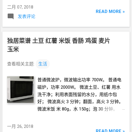
码再大了一点的话，没办法让靴子跟脚。走
二月 07, 2018
路时间长一点的话，脚会累。对右脚来说，
READ MORE »
发表评论
脚后跟之前跑步受过伤，会造成不适感。 以
后这种没有鞋带的靴子，不能走远路。 ------
--------------- 07
作战靴
https://item.taobao.com/item.htm?
独居菜谱 土豆 红薯 米饭 香肠 鸡蛋 麦片
id=522812137359 ￥258 鞋码偏大，鞋底写
玉米
255，我穿都大了，应该要穿
250
的。 这个
靴子的好处是防水、防刺、防沙。 防水：小
查看相关主题:
生活
雨不怕，有积水的路面不怕。可以走雪地。
防沙：鞋舌一直连到从上往下第二个扣那
普通微波炉，微波输出功率
700W。 普通电
里，在新疆、西藏好用。 缺点是太重，骑车
磁炉，功率
2000W。 微波土豆、红薯 用水
还好，走路时间长了很累。 --------------- 鞋
洗干净；利用表面残留的水分，用纸巾包
子一定要跟脚，不然不能长时间走路，特别
好； 微波高火
3
分钟；翻面，高火
3
分钟。
是
07
作战靴很重，不合脚的话走路会伤脚，
微波米饭 米
80g，水
150g；泡
30
分钟。 微
有一年回家过年一直穿它，脚后跟一直疼。
波高火
8
分钟；拿出来看看如果水气太足有
把它换下来以后还疼了好几个月。摸脚后跟
点软塌塌的话，打散、翻动，中火
1
分钟；
那里好像缺了一块，我都怀疑是不是筋断
一月 26, 2018
READ MORE »
可以再焖一会儿。 * 这个跟米不同的品种有
了。 --------------- 冷的时候穿的靴子（鞋