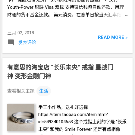
的时候
“弓”
的方向不要扭转，保持完全和牙
Youth-Power 银联
Visa 双标 支持微信钱包自动还款，用理
缝同一个方向，会好很多。再就是处理后牙
财通的货币基金还款。 美元消费，在账单日按当天汇率结算
的时候不方便，对我来说最后面的两个牙缝
成人民币。 3. 工行星座卡 银联单标 + Visa
单标 套卡 有效期
处理不到。因为如此的不方便，我不喜欢天
内免年费 两张卡合并成一张账单 多币种卡，在各个国家以当
三月 02, 2018
天使用牙线，一般一周左右用一次牙线，再
地货币入账。当地货币不能入账的时候，也免货币转换费。
READ MORE »
就是吃东西复杂的时候会用一下。 后来逛淘
发表评论
我的信用卡需求 我的信用卡需求不是为了什么权益、羊毛。
宝的时候遇到这个： 实物长这样： 我觉得这
一来我现在一个人生活，消费也不是特别高，刷不出什么大
样的形状有可能会解决我的后牙缝的问题，
羊毛；二来我财务也不紧张，可以有个超市财务自由，不在
于是买来试一下。 发现它的线的形状和前两
乎小羊毛。 我使用信用卡的目的是： 1. 每个月有个账单汇
有意思的淘宝店 “长乐未央”
戒指 星战门
种不一样，是一股而不是一排。实际使用进
总，能知道自己花了多少钱。 支付宝等
APP
的账单，我总不
神 变形金刚门神
出牙缝更轻松。 它还有一个特点是，用翻折
记得看。而信用卡是一定要还的，除了工行，账单都是有提
的结构解决了牙签做尖和安全性之间的矛
醒短信的，这样可以
“强迫”
我看到每个月的开支总数 2. 可以
盾。 再后来逛淘宝偶然看到
3M
出牙线棒
查看相关主题:
生活
关联支付宝或者微信自动还款。 我现在的记性是越来越不
了。我一直对
3M
公司有好感，因为它就是
好，万一忘记还款了的话，征信记录上有黑历史就不好了。
一家靠材料吃饭的公司。于是买了一包回来
手工小作品，送礼好选择
3. 可以海淘、美区
App Store、出国旅行消费。所以需要一张
试一下。 结果就是—— 1. 其它牙线棒都进垃
https://item.taobao.com/item.htm?
Visa
的卡。 4. 不在乎羊毛，所以随便来个金卡，不知不觉刷
圾桶了。 2. 我开始每天使用牙线棒了。
id=549340104653 这个戒指上刻的字是
“长乐
满了免年费条件就行了。 我的信用卡使用方式： 1. 日常消
未央” 和我的
Smile Forever
还是有点相像
费、网购，用兴业淘宝卡。支付宝自动还款很方便。 2. 手机