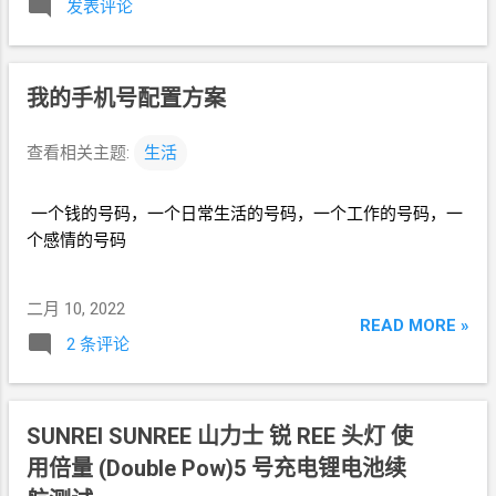
发表评论
个方法"卡
5G": 1. 只插
SIM
卡 (不带卡贴) 2.
等待, 直到 提示要激活 3. 一直"下一步", 直到
等到"激活失败" 的结果 4. 长按左上角的"返
我的手机号配置方案
回"按钮, 下拉到"软件更新已完成" 5. 锁屏 6.
SIM
卡托盘退出来, SIM
卡加上卡贴一起插进
查看相关主题:
生活
去 7. 等待, 直到自己亮屏, 显示
OK * 这个方法
的缺点就是卡贴要动来动去, 容易把卡贴弄坏.
一个钱的号码，一个日常生活的号码，一个工作的号码，一
个感情的号码
二月 10, 2022
READ MORE »
2 条评论
SUNREI SUNREE 山力士 锐
REE
头灯 使
用倍量
(Double Pow)5
号充电锂电池续