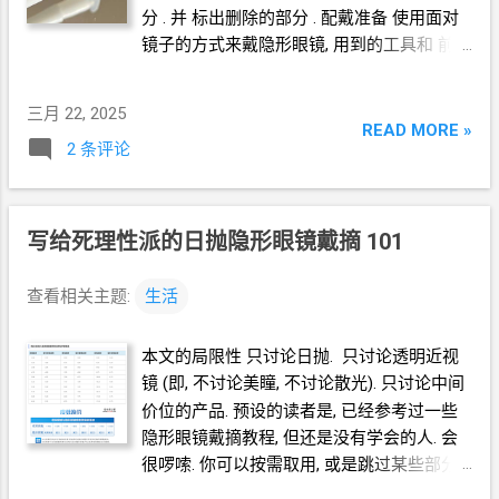
清 CooperVision clariti 镜片直径 14.1mm 就
分 . 并 标出删除的部分 . 配戴准备 使用面对
这 0.3mm 的差别, 就使得我的较小的那一只
镜子的方式来戴隐形眼镜, 用到的工具和 前一
眼睛, 佩戴体验有明显的区别. 我的观点不是
篇文章 中的选择不同. 我选择使用 斜面
/
斜
说直径小的就更好. 我是说, 不要小看隐形眼
口 的工具 特别的, 我发现隐形眼镜配戴工具
镜的参数的一点点差别, 多试试不同的品牌和
三月 22, 2025
有了改进, 有这种斜面上添加了小颗粒凸起的
READ MORE »
型号, 找到适合你的那一个. 对于我自己而言,
2 条评论
托盘 镜片会更容易从托盘上脱落, 吸附到眼球
目前看来 爱尔康 多水润 Alcon Dailies 就是比
上. 我推荐使用. 摆放镜子的方式也不一样. 将
较好的选择, 又便宜又好用. 4. 其它参数 材质
你的镜子 垂直地 或者 倾斜但偏垂直地 摆在
啊, 含水率啊, 透氧量啊, ... 我实际佩戴过程中,
桌上. 其它准备请参考 前一篇文章 配戴过程
写给死理性派的日抛隐形眼镜戴摘
101
眼睛的感觉没有明显的区别. ======== 相关
洗脸. (* 万一隐形眼镜沾在脸上, 少沾一些油
推荐 《写给死理性派的日抛隐形眼镜戴摘
和灰尘) 洗手. 充分洗干净并用不掉毛的毛巾
101》 《面对镜子使用工具戴隐形眼镜》
查看相关主题:
生活
或纸巾擦干. 如果用了洗手液
/
肥皂, 充分冲
《牙线棒 目前为止最好用的是
3M
的》
洗干净. * 我倾向于使用 洗手液
/
肥皂, 为了
本文的局限性 只讨论日抛. 只讨论透明近视
洗掉手指上的油脂. 因为新手很可能一次戴不
镜
(即, 不讨论美瞳, 不讨论散光). 只讨论中间
进去, 或者戴不正, 需要你用手指 "扶" 一下镜
价位的产品. 预设的读者是, 已经参考过一些
片, 调整一下镜片的位置, 那么如果能避免在
隐形眼镜戴摘教程, 但还是没有学会的人. 会
镜片上留下油油的指纹就最好了. 对着镜子,
很啰嗦. 你可以按需取用, 或是跳过某些部分.
认真检查和清理眼睛里的异物
(眼屎和睫毛).
度数 近视 框架眼镜的近视度数与隐形眼镜的