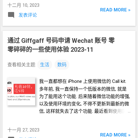
零零碎碎吧. 1. 需要从卡贴厂商那里申请一
试的话, 找
2
片装的 博士伦 清朗一日
片放在托盘上. 检查镜片的正反. (* 官方产品
十二月 10, 2023
个"假"的
ESIM. 2. 这个"假"的
ESIM
不能关闭.
Bausch & Lomb SofLens (* 我没有说这是最
READ MORE »
说明书以及各种教程都有附图说明如何识别.
发表评论
这样就会在你的
iPhone
里占用一个
SIM. 3.
好的产品. 这里只是针对新手第一次戴摘, 或
我想多说一句的是, 对于新手而言, 有可能没
者试过其它的选择都没有成功戴摘的情况) 当
申请过程需要用到你手机的
IMEI, 所以可以理
有把握确定到底是正的还是反的. 你完全可以
然, 如果你的两只眼睛的度数不一样, 那么需
解为卡贴和你的手机绑定了. 如果使用 移动,
仔细观察一下...
要买两组. 原因如下: 1. 2
片价格
CNY9.9 2. 镜
通过
Giffgaff
联通, 广电, 你有会遇到一个情况是, 显示有信
号码申请
Wechat
账号 零
片染了蓝色. 好处是, 戴摘过程中, 更容易判断
号, 但是打电话不能用, 短信是正常的. 这时你
零碎碎的一些使用体验 2023-11
镜片的位置. 3. 就我自己的经验而言, 戴摘都
需要做一个操作 —— "卡
5G" (在卖卡贴的那
更容易. 配戴准备 你试过别的方法都不成功,
里就是给这个操作取的这么个名字). 这个操
查看相关主题:
生活
数码
那么我推荐的方法就是使用隐形眼镜配戴工
作不难, 卡贴的客服或者你自己上网去搜都能
具, 一般是一个小圆头镊子和小托盘. * 镊子注
找到教程视频. 不过, 你要知道, 完成这一套操
我一直都想在
iPhone
上使用微信的
Call kit.
意头一定要圆润, 避免伤害隐形眼镜镜片. * 托
作有一个要求 —— 你的手机不能有锁屏密码,
多年前, 我一直保持一个低版本的微信, 就是
盘要检查边缘不要有毛刺. * 托盘要正的
/
平
当然也不能有指纹锁屏. 简述就是: 1. SIM
卡
为了能用这个功能. 后来随着微信功能的增强,
的, 不要斜的. (这个选择是针对我...
应用程序 2. 弹出的菜单中, 选择 IPCC 3. 等
以及使用环境的变化, 不得不更新到最新的微
待, 直到 提示要激活 4. 一直"下一步", 直到 等
信, 这样就失去了这个功能. 最近看到使用国
到"激活失败" 的结果 5. 长按左上角的"返
外手机号码的环境越来越方便, 也就越来越心
回"按钮, 下拉到"软件更新已完成" 6. 锁屏 7.
动. 查看了一些相关的资料后, 我决定使用
等待, 直到自己亮屏, 显示
OK 如果你为了安全
十一月 27, 2023
Giffgaff 号码.
READ MORE »
性考虑坚持设置锁屏密码, 那么你还有另外一