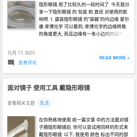
隐形眼镜 用了比较久的一段时间了. 今天我分
得管内残余液体被吸水物吸附。 Post-
享一下隐形眼镜 的 包装 和 直径 对使用的影
Discharge Care: Once the liquid stops
响吧. 1. 盛装隐形眼镜 的"容器"的内边缘 爱尔
flowing, use an absorbent material to cover
康 库博光学 可以看到, 库博光学的边缘转角
or wrap the pipe outlet, then gently shake the
的角度更大, 而且边缘有一条小边向内延伸,
pipe so that any residual liquid inside is fully
摸起来还有点刮手. 那 这样的边缘使得 用户
absorbed. 完 Github
把镜片拿出来的过程, 需要更小心, 不要让镜
https://github.com/crazypeace/gplsdd GIF
九月 17, 2025
片被 这个边 刮到. 而 爱尔康 没有这个问题.
READ MORE »
发表评论
博士伦 我手里目前没有实物, 我使用过的 博
士伦 也是没有这个问题的. 2. 镊子取镜片时的
角度 爱尔康 的 "容器" 的外型外形是水滴型,
如下: 水滴的尖的位置就方便镊子插进去取镜
面对镜子 使用工具 戴隐形眼镜
片, 如下: 库博光学 的"容器"的外形是个圆型,
如下: 所以镊子插入的角度会更陡, 也就更不
查看相关主题:
生活
方便夹取镜片. 3. 镜片的直径 爱尔康 水润
Alcon Dailies All Day Comfort 白盒 镜片直径
在你熟练地使用 前一篇文章 中的方法面对镜
13.8mm (区别于 爱尔康 多水润 Alcon Dailies
子摘隐形眼镜后. 你可以尝试用同样的形式来
Aqua Comfort 蓝盒) 库博光学 清氧清
/
珂朗
戴隐形眼镜. 以下, 我使用 颜色 标出不同的部