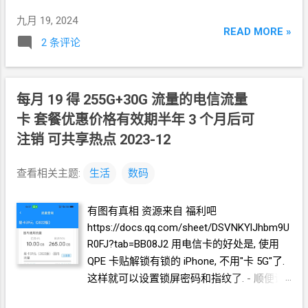
可以滴隐形眼镜润滑液, 帮助清理异物. (* 有
近视度数的换算表格在很多地方都可以找到.
时候, 你对着镜子没看到眼屎, 滴了隐形眼镜
九月 19, 2024
我搬一份过来, 如下:
READ MORE »
润滑液就冲出来了.) (* 有时候你并没有觉得
2 条评论
source: https://www.eyeja.com/yanguangshi/
眼睛有什么不舒服, 但是对着镜子能看到眼球
1354.html 400
度以下度数的数字不变化. 400
上沾着断掉的睫毛) 如果配戴工具的圆头镊子
度以上, 参考此表. 散光 大于
100
度的散光,
或托盘沾有灰尘或异物, 可以用隐形眼镜润滑
建议配散光隐形眼镜. 低于
25
度的散光, 可以
每月
19
得
255G+30G
流量的电信流量
液清洗一下. 给眼睛中滴隐形眼镜润滑液. (*
忽略, 只按框架眼镜的近视度数换算隐形眼镜
卡 套餐优惠价格有效期半年 3
个月后可
湿润的眼球有利于镜片的沾附.) 擦掉流到眼
的近视度数. 50
度到
100
度的散光, 可以将散
睛外面的液体. 撕开隐形眼镜塑料小格的密封
注销 可共享热点 2023-12
光度数的一半, 加上框架眼镜的近视度数, 再
膜. 注意检查镜片是否沾在密封膜上. 将托盘
换算隐形眼镜的近视度数. 计算工具
浸入隐形眼镜的塑料小格, 再拿出来, 这样托
查看相关主题:
生活
数码
https://coopervision.com.cn/practitioner/too
盘中会含有一些液体. 用圆头镊子取出舒展的
ls-and-calculators/optiexpert/optiexpert-
镜片. (* 我知道产品说明书和很多官方说明是
有图有真相 资源来自 福利吧
web#/calculator
将镜片倒在手中. 但我采用镊子取出的目的是,
https://docs.qq.com/sheet/DSVNKYlJhbm9U
https://coopervision.com/practitioner/tools-
万一镜片配戴失败, 还可以放回小格, 重新湿
R0FJ?tab=BB08J2 用电信卡的好处是, 使用
and-calculators/optiexpert/optiexpert-
润. 如果沾上一些很小很少的灰尘, 还可以清
QPE
卡贴解锁有锁的
iPhone, 不用"卡
5G"了.
web#/calculator 新手选择 品牌
/
型号 如果
洗掉) (如果镜片是叠起的状态, 在小格中用工
这样就可以设置锁屏密码和指纹了. - 顺便说
你没有朋友有合适的度数与你分享试用, 或者
具轻轻拨动镜片, 让其舒展) (如果镜片不能恢
一下我正在使用的
QPE
卡贴解锁
iPhone
的
你没有特别的偏好. 那么我建议新手第一次尝
复完全的舒展, 找卖家理赔) 用圆头镊子将镜