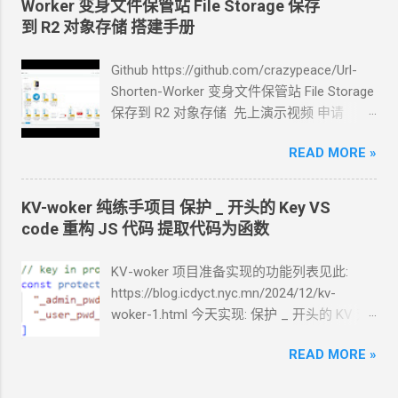
Worker 变身文件保管站 File Storage 保存
粥。 牛奶麦片粥 （+
荷包蛋？） 快煮麦片
告诉我应该怎样一步一步操作. * 我的
agent
到 R2
对象存储 搭建手册
35g （不是即食麦片，那个只要热水一泡就
跑在
VPS
上, 所以我只能这么干. 遇到问题可
行，煮的话就太烂了） 牛奶 250g 微波炉高
以截图发给
Agent
问应该点哪里. 如果你的
Github https://github.com/crazypeace/Url-
火
2
分钟 1
个蛋打进去 中低火
4
分钟 蒸蛋
Agent
跑在你自己电脑上, 你让
Agent
自己操
Shorten-Worker 变身文件保管站 File Storage
鸡蛋，放
1g
盐，打散（旋转式打太快容易起
作电脑的浏览器就行了. 你应该创建这么一个
保存到 R2
对象存储 先上演示视频 申请
泡，慢点、往复式，打散即可） 放凉开水，
API token 关键注意权限 Account.API
Cloudflare
账号，略。 * 以下操作过程中, 标
水 : 蛋 = 1.5 : 1 （鸡蛋一般
50g~60g/
个）搅
Tokens, User.API Tokens 这个
READ MORE »
cloudflare
颜色的信息 , 你最好另外单独记好. 这样操作
拌均匀 保鲜膜盖好，扎几个孔 微波解冻档
token 有 Account.API Tokens, User.API
流程比较顺畅. 创建
R2 记住这个
R2
的名字，
（中低档），10
分钟 热馒头 盘子淋湿，残
Tokens 的权限
以 r2test 为例 设置公开链接 记住这个
R2
公
KV-woker 纯练手项目 保护 _ 开头的 Key VS
留一点水就可以； 馒头用手抹一点水在表
cfut_*************************************
开链接, https://pub-*****.r2.dev 设置 CORS
code 重构 JS 代码 提取代码为函数
面； 盖一张纸巾，盖保鲜膜； 微波中火
1~2
*********** 在你自己的 .env 文件中保存好
策略 [ { "AllowedOrigins": [ "*" ],
分钟。 微波玉米 玉米用水淋湿；盘子淋湿，
新建一个 cloudflare worker , 测试能否获取
"AllowedMethods": [ "PUT", "GET",
KV-woker 项目准备实现的功能列表见此:
残留一点水就可以；保鲜膜盖好，扎几个
这个页面的内容
"HEAD", "DELETE" ],
https://blog.icdyct.nyc.mn/2024/12/kv-
孔。 微波高火
5
分钟。 煎蛋 喷一点油，或
https://www.dapenti.com/blog/blog-
"AllowedHeaders": [ "*" ] } ] * 注, 说实
woker-1.html 今天实现: 保护 _ 开头的 KV
对.
者倒一点油再用锅铲抹开 电磁炉开火加热，
responsive-new.asp?
话这里有一点点粗暴, 但是问题不大. 创建
R2
因为我们的目标是把配置项都放到 KV 中保
温度保持
140
度 一段时间后 ，慢慢用锅铲把
subjectid=184&name=xilei Agent
返回的结果
API 回到
R2 overview
页面, 记住这个
READ MORE »
存. 按目前的设计, 需要把理更多的配置项的
鸡蛋铲起来（围着四周铲，每次多铲进去一
看起来正常 我现在需要你通过 这个 worker
Account ID 点击 Manage 按钮 点击 "Create
KV 放到 protect_keylist 中. 如果未来系统有
点点） 鸡蛋凝固到能端得起来以后，翻面 一
生成 RSS 输出 一会儿
Agent
就完成了 用浏
User API token" 按钮 选择 "Object Read &