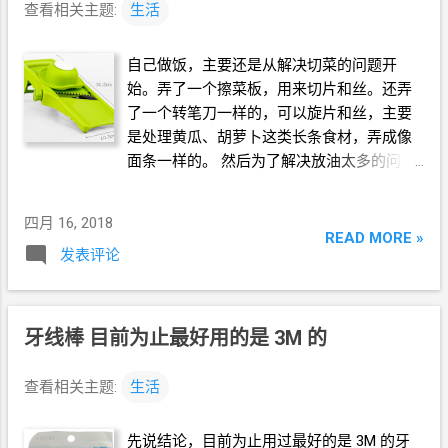
查看相关主题:
生活
自己做饭，主要还是从解决切菜的问题开
始。弄了一个擦菜板，用来切片和丝。还弄
了一个转笔刀一样的，可以旋片和丝，主要
是处理黄瓜、胡萝卜这类长条食材，弄成像
面条一样的。 然后为了解决放油太多的问
题，入手了一个喷油壶。实测每次用油
2g，
就可以炒绝大多数菜，甚至
1.5g
就可以煎蛋
四月 16, 2018
了。只有在煎豆腐的时候需要多放点油。 这
READ MORE »
发表评论
个洗菜盆，没它也行，有它更方便，特别是
洗土豆丝。 本来以前每顿差不多是两个菜，
炒菜、洗碗还有点麻烦的，所以每天还是要
在餐馆里吃一顿。现在为了减肥做热量管
牙线棒 目前为止最好用的是
3M
的
理，发现每顿吃不了以前那么多，炒一个菜
就行了，所以全部在家里做也是可以的。而
查看相关主题:
生活
且这样的话，避免了在外面吃不清楚吃了多
少热量的问题。在家里可以直接算大米而不
先说结论，目前为止用过最好的是
3M
的牙