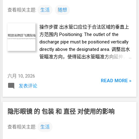
查看相关主题:
生活
随想
操作步骤 出水管口应位于合法区域的垂直上
方范围内 Positioning: The outlet of the
discharge pipe must be positioned vertically
directly above the designated area. 调整出水
管瞄准方向，使得延出水管瞄准方向延伸，
应落于合法区域内 Aiming: Adjust the
direction of the discharge pipe to ensure
六月 10, 2026
that its extended trajectory falls entirely
READ MORE »
发表评论
within the designated area. 从液体开始流出
至停止流动，出水管的位置和方向都应保持
稳定 Stability: From the moment the liquid
begins to flow until it stops completely, both
隐形眼镜 的 包装 和 直径 对使用的影响
the position and the direction of the
discharge pipe must remain completely
查看相关主题:
生活
stable. 在液体停止流动后，应使用吸水物覆
盖
/
包住出水管口，将出水管轻轻抖动，使