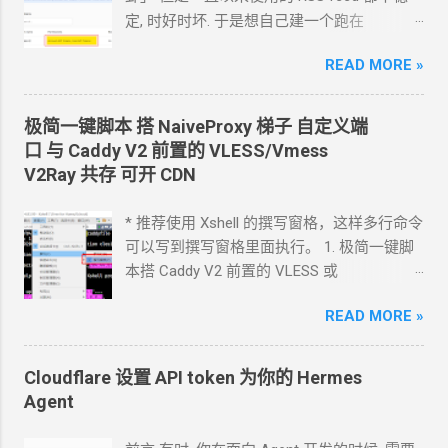
定, 时好时坏. 于是想自己建一个跑在
cloudflare 的 worker
上. 面向
Agent
开发
READ MORE »
Hermes 对接 grok-4.5 下面的引用框里面都是
我发给
Agent
的自然语言 我要创建一个
cloudflare 的 API token, 这个 token 有最大的
极简一键脚本 搭
NaiveProxy
梯子 自定义端
权限, 可以用来创建各种小权限的 API token.
口 与
Caddy V2
前置的
VLESS/Vmess
告诉我应该怎样一步一步操作. * 我的
agent
V2Ray
共存 可开
CDN
跑在
VPS
上, 所以我只能这么干. 遇到问题可
以截图发给
Agent
问应该点哪里. 如果你的
* 推荐使用 Xshell 的撰写窗格，这样多行命令
Agent
跑在你自己电脑上, 你让
Agent
自己操
可以写到撰写窗格里面执行。 1. 极简一键脚
作电脑的浏览器就行了. 你应该创建这么一个
本搭 Caddy V2 前置的
VLESS
或
API token 关键注意权限 Account.API
Vmess+WebSocket+TLS 设置好域名解析,
Tokens, User.API Tokens 这个
READ MORE »
cloudflare
如 vless.mydomain.com , CDN
关掉 bash
token 有 Account.API Tokens, User.API
<(curl -L
Tokens 的权限
https://github.com/crazypeace/v2ray_wss/ra
Cloudflare 设置 API token 为你的
Hermes
cfut_*************************************
w/main/install.sh) 搭完自己检查一下是否能
Agent
*********** 在你自己的 .env 文件中保存好
正常使用 CDN
可以开 2. 搭建
NaiveProxy 2.1
新建一个 cloudflare worker , 测试能否获取
设置域名解析, 如 np.mydomain.com , CDN
关