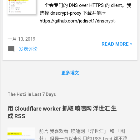
览器吧！
一个会专门的
DNS over HTTPS
的
client。我
选择
dnscrypt-proxy 下载并解压
https://github.com/jedisct1/dnscrypt-
proxy/releases 把里面的 example-dnscrypt-
proxy.toml 重命名，前面的
example
去掉。
一月 13, 2019
以管理员身份打开
PowerShell 执行
READ MORE »
发表评论
.\dnscrypt-proxy.exe -service install
.\dnscrypt-proxy.exe -service start 给自己的
网卡设置
DNS
为 127.0.0.1
更多博文
The Hot3 in Last 7 Days
用 Cloudflare worker 抓取 喷嚏网 浮世汇 生
成 RSS
前言 我喜欢看 喷嚏网「浮世汇」 和 「图
卦」 但是一直以来使用的
RSS feed
都不稳