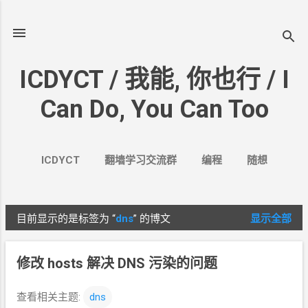
跳至主要内容
ICDYCT / 我能, 你也行 / I
Can Do, You Can Too
ICDYCT
翻墙学习交流群
编程
随想
生活
VPN&VPS
案例
更多…
其它
目前显示的是标签为
“
dns
”
的博文
显示全部
博
文
修改
hosts 解决 DNS 污染的问题
查看相关主题:
dns