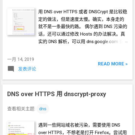
用 DNS over HTTPS 或者 DNSCrypt
是比较稳
定的做法，但是速度太慢。确实，本身走的
就不是一条最快的路。 偶尔遇到
DNS
污染的
话，还可以通过修改
Hosts
的办法解决。真
实的
DNS
解析，可以用 dns.google.com 查
询。 以
doubimirror.cf
举例 在
dns.google.com
查询
doubimirror.cf，以最后
一月 14, 2019
READ MORE »
一次为准，得到的是 104.28.25.245 以管理员
发表评论
身份运行记事本 如果没有显示这个选项，你
需要点击一下下拉按钮 用菜单打开
C:\Windows\System32\drivers\etc\hosts 文
DNS over HTTPS 用 dnscrypt-proxy
件 *
注：以管理员身份运行的程序都不支持
拖放，你以管理员身份运行
notepad++/ UE
也是一样的。只能通过菜单打开。 在
hosts
查看相关主题:
dns
文件末尾添加 104.28.24.245 doubimirror.cf
（IP
地址和域名之间加多少个半角
/
英文空
遇到一些网站域名被污染，需要使用
DNS
格随便你） 保存
hosts
文件，然后去刷新浏
over HTTPS，不想老是打开
Firefox。尝试用