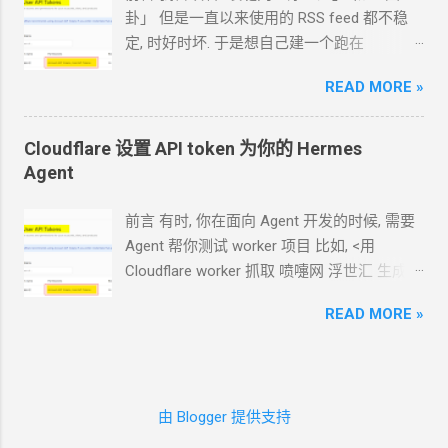
掉 -update- 所有以下这些步骤，我做成了一
卦」 但是一直以来使用的
RSS feed
都不稳
个一键脚本。执行这个脚本，以下步骤都不
定, 时好时坏. 于是想自己建一个跑在
用手搓了。 bash <(curl -L
cloudflare 的 worker
上. 面向
Agent
开发
https://github.com/crazypeace/naive/raw/m
READ MORE »
Hermes 对接 grok-4.5 下面的引用框里面都是
ain/install.sh) 2.2 用
Caddy
官方脚本安装
我发给
Agent
的自然语言 我要创建一个
Caddy 来源:
cloudflare 的 API token, 这个 token 有最大的
Cloudflare 设置 API token 为你的
Hermes
https://caddyserver.com/docs/install#debian
权限, 可以用来创建各种小权限的 API token.
Agent
-ubuntu-raspbian sudo apt install -y debian-
告诉我应该怎样一步一步操作. * 我的
agent
keyring debian-archive-keyring apt-transport-
跑在
VPS
上, 所以我只能这么干. 遇到问题可
前言 有时, 你在面向
Agent
开发的时候, 需要
https curl -1sLf
以截图发给
Agent
问应该点哪里. 如果你的
Agent
帮你测试
worker
项目 比如, <用
'https://dl.cloudsmith.io/public/caddy/stable/
Agent
跑在你自己电脑上, 你让
Agent
自己操
Cloudflare worker 抓取 喷嚏网 浮世汇 生成
gpg.key' | sudo gpg --dearmor -o
作电脑的浏览器就行了. 你应该创建这么一个
RSS> 这样的开发过程
/usr/share/keyrings/caddy-stable-archive-
API token 关键注意权限 Account.API
READ MORE »
https://blog.icdyct.nyc.mn/2026/07/cloudflare
keyring.gpg curl -1sLf
Tokens, User.API Tokens 这个
cloudflare
-worker-rss.html 有时, 你需要
Agent
代替你
'https://dl.cloudsmith.io/public/caddy/stable/
token 有 Account.API Tokens, User.API
照着教程设置一些
worker 或者
KV 或者
R2
debian.deb.txt' | sudo tee
Tokens 的权限
等 比如, <ShareX 将图片上传到 R2
对象存储
/etc/apt/sources.list.d/caddy-stable.list sudo
cfut_*************************************
由 Blogger 提供支持
通过
S3
上传器>
apt update sudo apt install caddy 2.3 下载
*********** 在你自己的 .env 文件中保存好
https://blog.icdyct.nyc.mn/2026/06/sharex-
NaiveProxy
作者编译的
caddy