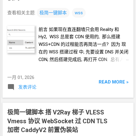
查看相关主题:
极简一键脚本
wss
前言 如果现在直连翻墙只会用 Reality 和
Hy2, WSS 总是套
CDN
使用的, 那么搭建
WSS+CDN
的过程能否再简洁一点? 因为 现
在的
WSS
搭建过程 中, 先要设置
DNS
并关闭
CDN, 然后搭建完成后, 再打开
CDN. 总有人
在这个过程中搞不清楚, 然后搭建失败. 思路
使用 CloudFlare CDN
的
TLS
灵活
Flexible
模
一月 01, 2026
式. 这样, 在设置
DNS
的时候就可以把
CDN
READ MORE »
发表评论
打开. 只操作这一次. 脚本生成
Caddyfile
是运
行一个
HTTP
服务, 工作在
80
端口. 实践 购
买域名 略 (参考
极简一键脚本 搭
V2Ray
梯子 VLESS
https://blog.icdyct.nyc.mn/2022/03/namesilo
-domain-1-usd.html ) 域名托管至
Vmess
协议 WebSocket
过
CDN TLS
CloudFlare 略 (参考
加密 CaddyV2
前置伪装站
https://blog.icdyct.nyc.mn/2022/03/namesilo