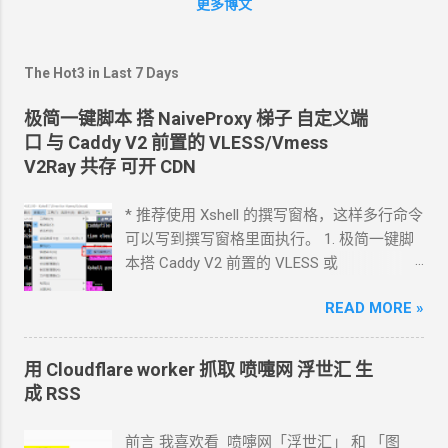
更多博文
The Hot3 in Last 7 Days
极简一键脚本 搭
NaiveProxy
梯子 自定义端
口 与
Caddy V2
前置的
VLESS/Vmess
V2Ray
共存 可开
CDN
* 推荐使用 Xshell 的撰写窗格，这样多行命令
可以写到撰写窗格里面执行。 1. 极简一键脚
本搭 Caddy V2 前置的
VLESS
或
Vmess+WebSocket+TLS 设置好域名解析,
READ MORE »
如 vless.mydomain.com , CDN
关掉 bash
<(curl -L
https://github.com/crazypeace/v2ray_wss/ra
用 Cloudflare worker 抓取 喷嚏网 浮世汇 生
w/main/install.sh) 搭完自己检查一下是否能
成 RSS
正常使用 CDN
可以开 2. 搭建
NaiveProxy 2.1
设置域名解析, 如 np.mydomain.com , CDN
关
前言 我喜欢看 喷嚏网「浮世汇」 和 「图