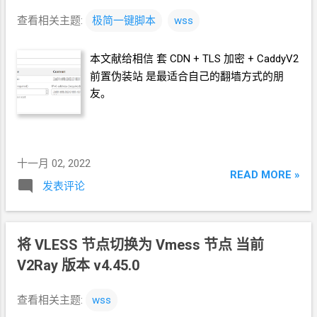
-domain-1-usd.html ) 直接在
CloudFlare 设
查看相关主题:
极简一键脚本
wss
置
CDN
打开状态的
DNS
域名解析 TLS 模式
设置为 灵活
Flexible 用
WSS
脚本带参数的方
本文献给相信 套
CDN + TLS
加密 + CaddyV2
式执行, 跳过域名解析
IP
的校验检测, 直接生
前置伪装站 是最适合自己的翻墙方式的朋
成配置文件 bash <(curl -L
友。
https://github.com/crazypeace/v2ray_wss/r
aw/main/install.sh) ws.luedong.eu.org 修改
Caddyfile tls 那一行删掉 域名后面加上 :80
如果用命令行来实现这个修改, 那么 sed -i -e
十一月 02, 2022
'3d' -e '1s/$/:80/' /etc/caddy/Caddyfile 重启
READ MORE »
Caddy systemctl restart caddy.service 节点
发表评论
链接 脚本跑出来的结果就是. 搭建操作视频
======== 相关推荐 《怎么把梯子分享给长
辈》 《极简一键脚本 搭
Xray
梯子 VLESS +
将
VLESS
节点切换为
Vmess
节点 当前
Reality + xTLS 偷 x25519 证书》 《设置域名
V2Ray
版本
v4.45.0
的
Workers Routes
路由 屏蔽
worker
用量异
常超过限额的
path》
查看相关主题:
wss