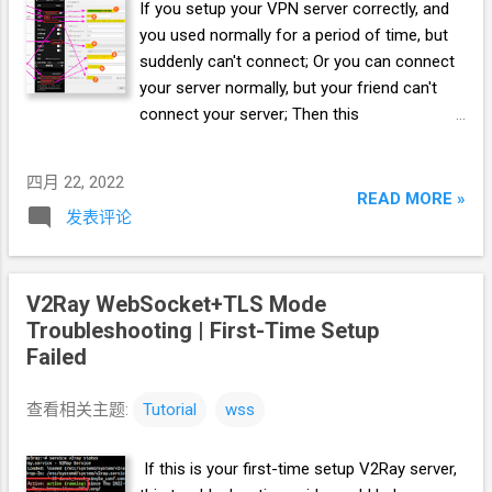
If you setup your VPN server correctly, and
you used normally for a period of time, but
suddenly can't connect; Or you can connect
your server normally, but your friend can't
connect your server; Then this
troubleshooting guide could help you a lot.
This guide also introduces the process of
四月 22, 2022
connection.
READ MORE »
发表评论
V2Ray WebSocket+TLS Mode
Troubleshooting | First-Time Setup
Failed
查看相关主题:
Tutorial
wss
If this is your first-time setup V2Ray server,