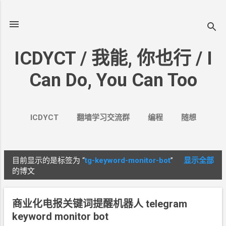
跳至主要内容
ICDYCT / 我能, 你也行 / I
Can Do, You Can Too
ICDYCT
翻墙学习交流群
编程
随想
生活
VPN&VPS
案例
更多…
其它
目前显示的是标签为
“
tg-keyword-monitor-bot
”
显示全部
博
的博文
文
商业化电报关键词提醒机器人 telegram
keyword monitor bot