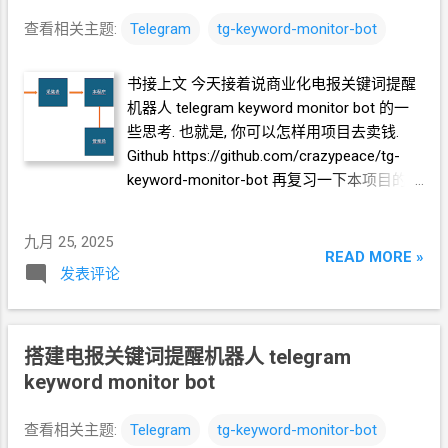
查看相关主题:
Telegram
tg-keyword-monitor-bot
书接上文 今天接着说商业化电报关键词提醒
机器人 telegram keyword monitor bot 的一
些思考. 也就是, 你可以怎样用项目去卖钱.
Github https://github.com/crazypeace/tg-
keyword-monitor-bot 再复习一下本项目的架
构 卖的是搭建项目的劳动 对于项目的使用者
来说, 如果还要操作
linux
系统, 修改配置文件
九月 25, 2025
来修改关键字, 使用起来会不方便. 本项目提
READ MORE »
发表评论
供向机器人发命令来修改关键字的操作方式,
使用者不需要接触
linux
环境. 示例, 甲方 提供
tg
账号, 作为采集者, 把信息源的群都加好. 你
把这个项目搭起来, 把甲方的
tg
账号设置为
搭建电报关键词提醒机器人 telegram
管理员 和 消费者. 使用方式就是, 如果要监听
keyword monitor bot
更多的群, 甲方自己操作
tg
账号去加群. 如果
要修改关键字, 甲方自己操作
tg
账号和机器
查看相关主题:
Telegram
tg-keyword-monitor-bot