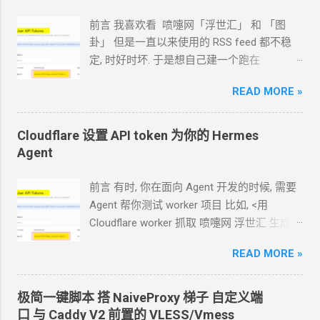
user_phone: '+86190000010' # 发送消息的
前言 我喜欢看 喷嚏网「浮世汇」 和 「图
bot bot_token:
卦」 但是一直以来使用的
RSS feed
都不稳
'1000007:AAHNh8axxxxxxxxxxxxxxxxHA'
定, 时好时坏. 于是想自己建一个跑在
bot_username: 'keyxxxxxrt_bot' # LOG
cloudflare 的 worker
上. 面向
Agent
开发
logger: path: null # e.g. /root/absolute-
READ MORE »
Hermes 对接 grok-4.5 下面的引用框里面都是
path/ default null: {_current_path}/logs/
我发给
Agent
的自然语言 我要创建一个
level: INFO #
cloudflare 的 API token, 这个 token 有最大的
Cloudflare 设置 API token 为你的
FATAL,ERROR,WARN,INFO,DEBUG,NOTSET #
Hermes
权限, 可以用来创建各种小权限的 API token.
Agent
代理 proxy: type: SOCKS5 # e.g. SOCKS4,
告诉我应该怎样一步一步操作. * 我的
agent
SOCKS5, HTTP address: null # e.g.
跑在
VPS
上, 所以我只能这么干. 遇到问题可
127.0.0.1 port: null # e.g. 1088 # 非公共服务
前言 有时, 你在面向
Agent
开发的时候, 需要
以截图发给
Agent
问应该点哪里. 如果你的
# bot
只接收来自以下
ID
的命令 可以设置为
Agent
帮你测试
worker
项目 比如, <用
Agent
跑在你自己电脑上, 你让
Agent
自己操
user
或
group
的
ID command_id_list: -
Cloudflare worker 抓取 喷嚏网 浮世汇 生成
作电脑的浏览器就行了. 你应该创建这么一个
123...
RSS> 这样的开发过程
API token 关键注意权限 Account.API
READ MORE »
https://blog.icdyct.nyc.mn/2026/07/cloudflare
Tokens, User.API Tokens 这个
cloudflare
-worker-rss.html 有时, 你需要
Agent
代替你
token 有 Account.API Tokens, User.API
照着教程设置一些
worker 或者
KV 或者
R2
极简一键脚本 搭
NaiveProxy
梯子 自定义端
Tokens 的权限
等 比如, <ShareX 将图片上传到 R2
对象存储
口 与
Caddy V2
前置的
VLESS/Vmess