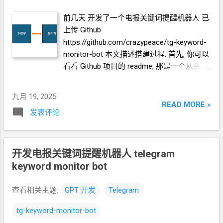
人交互修改关键字. 甲方在
tg
账号上接收机
器人发送的关键字消息. 卖的是信息源 比如,
前几天 开发了一个电报关键词提醒机器人 已
某些群 加群要收费, 或者不接收新群成员了.
上传
Github
而你手里有已经加了这些群的
tg
账号, 作为
https://github.com/crazypeace/tg-keyword-
采集者. 示例, 在同一个大圈子里, 不同的甲方
monitor-bot 本文描述搭建过程. 首先, 你可以
有不同的关键字需求. 你的采集者是同一个
tg
看看
Github
项目的
readme, 那是一个从头到
账号. 你为每一个甲方, 分别 运行一个项目.
尾按操作顺序手把手的图文教程. 如果你觉得
(可以共用
VPS, python
环境. 建不同的目录就
那篇教程有点云里雾里, 那么下面, 我换一个
九月 19, 2025
行了) 其它设置都和标准流程一样, 只是设置
角度来描述. 系统架构 信息源 -> 采集者 -> 本
READ MORE »
同样的 采集者 (配置文件中的 user_phone 参
发表评论
程序 -> 发布者 -> 消费者 系统中的各部分 信
数) 卖消费者权限 如果这个行业关注的关键
息源 是 你想监听的各个
tg
群组, 频道 采集者
字相当同质化, 你也掌握了信息源. 想降低维
是 一个
tg
账户 * 推荐你注册一个新
tg
账户
护成本, 你可以直接卖消费者权限. 示例, 你可
来玩. 本程序 是 本项目 main.py * 本程序需
开发电报关键词提醒机器人 telegram
以直接修改配置文件的 result_id_list 列表, 添
要 api_id, api_hash. 需要到
keyword monitor bot
加不同的 接收关键字消息的 tg 账号的
ID. 你
https://my.telegram.org/apps 申请. 这里需要
也可以把一个
tg
频道的
id 设置为
登录
tg
账户, 可以是 采集者同账户, 也可以是
查看相关主题:
GPT
开发
Telegram
result_id_list. 然后把 发布者的 bot 添加为频
不同的账户. 发布者 是 一个
tg
机器人 * 本
道的管理员, 这样就可以发关键字通知了. 你
tg-keyword-monitor-bot
程序需要 bot_token, 需要向
可以把频道设置为私有的, 你控制订阅这个频