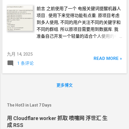
https://t.me/BotFather 申请. 向 @BotFather
道的权限就行. 你收了钱, 再把某个
tg
用户添
发起机器人申请的
tg
账户, 可以和前面同账
前言 之前使用了一个 电报关键词提醒机器人
加进频道. 我自己公开了一个关键字消息的频
户, 也可以是不同的账户. 消费者 是 接收关键
项目 . 使用下来觉得功能有点重. 原项目考虑
道示例:
字通知消息 的用户或群组或频道 本项目的运
到多人使用, 不同的用户关注不同的关键字和
https://t.me/FuckGFWNewbieNeedHelp 使用
行环境 安装
python 一般你用的比较新版本
不同的群组. 所以原项目需要用到数据库. 我
多个采集者 不希望一个
tg
账号加太多的群,
的操作系统 Debian / Ubuntu, 已经自带了. 略
准备自己开发一个轻量的适合个人使用的电
担心一下子被封号的风险. 或者是你已经触达
安装 pip apt install -y python3-pip 拉取项目
报关键词提醒机器人. 借助现在强大的
gpt
的
500
个群组的上限. 运行多套程序, 分别使用
apt install -y git git clone
力量写代码. 第一版代码生成是用的免费的
九月 14, 2025
不同的采集...
https://github.com/crazypeace/tg-keyword-
claude 后续代码调试是用的免费的 M$
READ MORE »
1 条评论
monitor-bot cd tg-keyword-monitor-bot 安
copilot 设计功能 bot
只接受来自指定
id
的
装
python
依赖 pip3 install -r
user 或 group 的控制命令, bot
监听到关键字
requirements.txt --break-system-packages
后, 发送通知信息给指定
id 的 user 或 group
config.yaml.default 复制为 config.yaml 系统
更多博文
或 channel, 关注的 关键字列表 支持正则表达
中各部分之间的关系 信息源 与 采集者 之间
式 排除的 关键字列表 支持正则表达式 关注
的关系 你自己登录 采集者账户 的身份, 加入
的 关键字列表 和 排除的 关键字列表 都更新
信息源. 入群验证, 不公开群需要别人拉你, 需
The Hot3 in Last 7 Days
到配置文件中保存 设计配置文件 配置文件
要管理员审批, ... 等等等等 这些问题, 需要你
yaml 格式, 内容如下: # 账户信息 account:
用 Cloudflare worker 抓取 喷嚏网 浮世汇 生
自己解决. ...
# 监听信息的
user api_id: '1400003'
成 RSS
api_hash: 'd11xxxxx112a7e059e831'