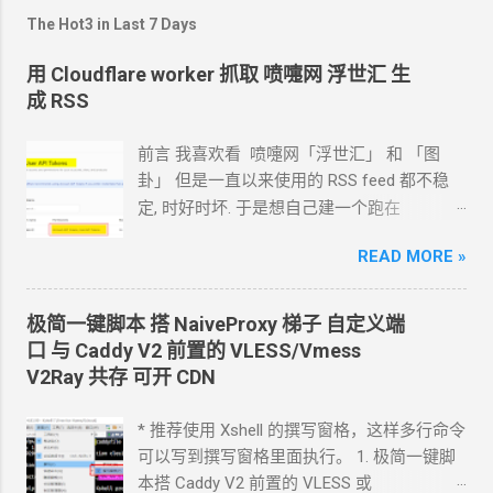
The Hot3 in Last 7 Days
用 Cloudflare worker 抓取 喷嚏网 浮世汇 生
成 RSS
前言 我喜欢看 喷嚏网「浮世汇」 和 「图
卦」 但是一直以来使用的
RSS feed
都不稳
定, 时好时坏. 于是想自己建一个跑在
cloudflare 的 worker
上. 面向
Agent
开发
READ MORE »
Hermes 对接 grok-4.5 下面的引用框里面都是
我发给
Agent
的自然语言 我要创建一个
cloudflare 的 API token, 这个 token 有最大的
极简一键脚本 搭
NaiveProxy
梯子 自定义端
权限, 可以用来创建各种小权限的 API token.
口 与
Caddy V2
前置的
VLESS/Vmess
告诉我应该怎样一步一步操作. * 我的
agent
V2Ray
共存 可开
CDN
跑在
VPS
上, 所以我只能这么干. 遇到问题可
以截图发给
Agent
问应该点哪里. 如果你的
* 推荐使用 Xshell 的撰写窗格，这样多行命令
Agent
跑在你自己电脑上, 你让
Agent
自己操
可以写到撰写窗格里面执行。 1. 极简一键脚
作电脑的浏览器就行了. 你应该创建这么一个
本搭 Caddy V2 前置的
VLESS
或