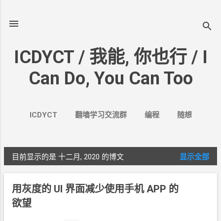
跳至主要内容
ICDYCT / 我能, 你也行 / I
Can Do, You Can Too
ICDYCT
翻墙学习交流群
编程
随想
生活
VPN&VPS
案例
更多…
其它
目前显示的是 十二月, 2020
的博文
显示全部
博
文
用灰度的
UI
界面减少使用手机
APP
的
欲望