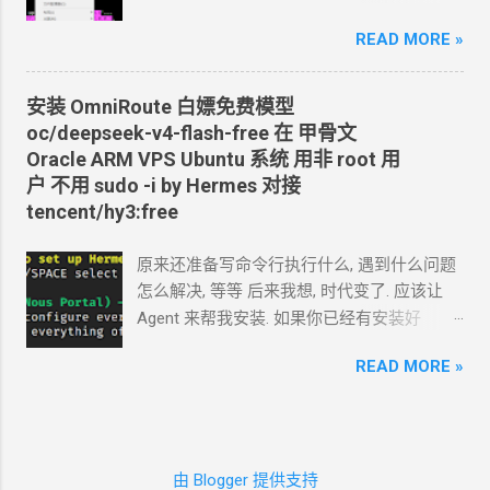
API token 关键注意权限 Account.API
Vmess+WebSocket+TLS 设置好域名解析,
Tokens, User.API Tokens 这个
READ MORE »
cloudflare
如 vless.mydomain.com , CDN
关掉 bash
token 有 Account.API Tokens, User.API
<(curl -L
Tokens 的权限
https://github.com/crazypeace/v2ray_wss/ra
安装
OmniRoute 白嫖免费模型
cfut_*************************************
w/main/install.sh) 搭完自己检查一下是否能
oc/deepseek-v4-flash-free 在 甲骨文
*********** 在你自己的 .env 文件中保存好
正常使用 CDN
可以开 2. 搭建
NaiveProxy 2.1
Oracle ARM VPS Ubuntu
系统 用非
root
用
新建一个 cloudflare worker , 测试能否获取
设置域名解析, 如 np.mydomain.com , CDN
关
户 不用
sudo -i by Hermes 对接
这个页面的内容
掉 -update- 所有以下这些步骤，我做成了一
tencent/hy3:free
https://www.dapenti.com/blog/blog-
个一键脚本。执行这个脚本，以下步骤都不
responsive-new.asp?
用手搓了。 bash <(curl -L
原来还准备写命令行执行什么, 遇到什么问题
subjectid=184&name=xilei Agent
返回的结果
https://github.com/crazypeace/naive/raw/m
怎么解决, 等等 后来我想, 时代变了. 应该让
看起来正常 我现在需要你通过 这个 worker
ain/install.sh) 2.2 用
Caddy
官方脚本安装
Agent
来帮我安装. 如果你已经有安装好
生成 RSS 输出 一会儿
Agent
就完成了 用浏
Caddy 来源:
Agent 的环境, 你只要把准备安装
omniroute
览器和
RSS
软件试了一下, 正常. 接下来, 做一
https://caddyserver.com/docs/install#debian
READ MORE »
的 SSH 用户名和密码告诉 TA 就行了. 怎么使
些优化. 改造为定时触发 生成
RSS, 定时每天
-ubuntu-raspbian sudo apt install -y debian-
唤
Agent 可以滚动到下面部分看. 这里 我演示
0:00
生成. 生成的
RSS
结果保存在
KV
中, 每
keyring debian-archive-keyring apt-transport-
一下如果是 新手从
0
开始安装
Hermes 我在
次访问从
KV
中读取结果. 全文 HTML + 短
https curl -1sLf
一台甲骨文
Oracle ARM VPS Ubuntu
系统上
description (500
字) 条数降到 10 篇全文
'https://dl.cloudsmith.io/public/caddy/stable/
由 Blogger 提供支持
安装, 用非
root
用户 不用
sudo -i 安装