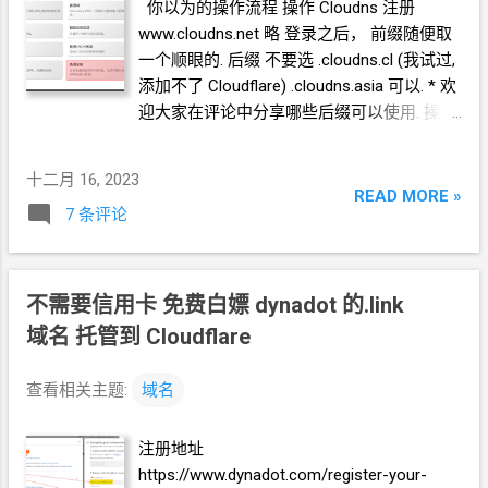
你以为的操作流程 操作 Cloudns 注册
www.cloudns.net 略 登录之后， 前缀随便取
一个顺眼的. 后缀 不要选 .cloudns.cl (我试过,
添加不了 Cloudflare) .cloudns.asia 可以. * 欢
迎大家在评论中分享哪些后缀可以使用. 操作
Cloudflare 注册 www.cloudflare.com 略 Add
site 把你在 Cloudns 申请的域名写进去. 注意
十二月 16, 2023
是域名全名, 别只写前缀. 应该是类似下面这
READ MORE »
7 条评论
样: xxx.cloudns.yyy 滚到最下面, 选 免费的
plan 一路 下一步, 注意这两个 nameserver 切
换到 Cloudns 把原有的 NS 设置都删除 添加
NS 类型的 DNS 记录 * 注意, Cloudflare 告诉
不需要信用卡 免费白嫖
dynadot
的.link
你的那 2 个 nameserver 都要添加 添加完应
域名 托管到
Cloudflare
该是像这样子的 切换到 Cloudflare 下一步让
Cloudflare 检查你刚刚设置的 nameserver, 然
查看相关主题:
域名
后耐心等一下. 检查通过后, Cloudflare 会给你
发通知邮件的. 然后, 你可以按你以前学习的
注册地址
方式添加
DNS
解析. 比如, 像下面这样 但, 这
https://www.dynadot.com/register-your-
时候你会发现不对劲. 不管等多久, DNS
解析