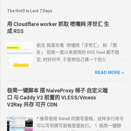
那里去。 打开（比如 www.freenom.com）
The Hot3 in Last 7 Days
把
cloudflare
的服务器填进去 *ping
自己的域
名，如果显示的不是真实
IP
地址，就算成功
用 Cloudflare worker 抓取 喷嚏网 浮世汇 生
了。 ============= cloudflare
的一些优化
成 RSS
设置 在
Crypto
下面 SSL 设置为 Full(Strict)
打开
Always use HTTPS
前言 我喜欢看 喷嚏网「浮世汇」 和 「图
卦」 但是一直以来使用的
RSS feed
都不稳
定, 时好时坏. 于是想自己建一个跑在
cloudflare 的 worker
上. 面向
Agent
开发
READ MORE »
Hermes 对接 grok-4.5 下面的引用框里面都是
我发给
Agent
的自然语言 我要创建一个
cloudflare 的 API token, 这个 token 有最大的
极简一键脚本 搭
NaiveProxy
梯子 自定义端
权限, 可以用来创建各种小权限的 API token.
口 与
Caddy V2
前置的
VLESS/Vmess
告诉我应该怎样一步一步操作. * 我的
agent
V2Ray
共存 可开
CDN
跑在
VPS
上, 所以我只能这么干. 遇到问题可
以截图发给
Agent
问应该点哪里. 如果你的
* 推荐使用 Xshell 的撰写窗格，这样多行命令
Agent
跑在你自己电脑上, 你让
Agent
自己操
可以写到撰写窗格里面执行。 1. 极简一键脚