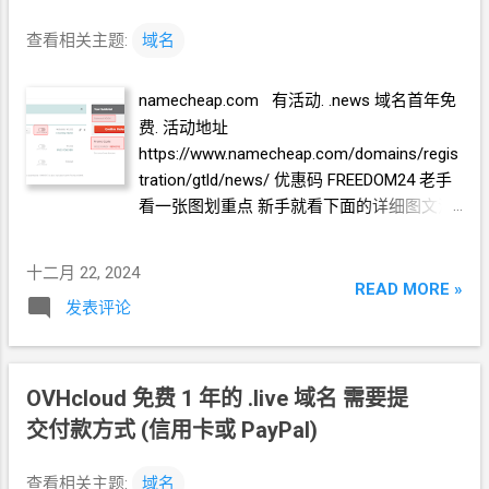
查看相关主题:
域名
namecheap.com 有活动. .news
域名首年免
费. 活动地址
https://www.namecheap.com/domains/regis
tration/gtld/news/ 优惠码 FREEDOM24 老手
看一张图划重点 新手就看下面的详细图文流
程 活动地址
https://www.namecheap.com/domains/regis
十二月 22, 2024
tration/gtld/news/ 加购物车 右下角结账 关
READ MORE »
发表评论
闭自动续期 输入优惠码 FREEDOM24 这个时
候会提示你注册或登录
namecheap
账号.
namecheap
账号流程略. 登录
namecheap
账
号了, 再在结账页面应用优惠码, 看到结账金
OVHcloud 免费
1
年的 .live 域名 需要提
额是
0 再确认订单. 添加到 Cloudflare 在
交付款方式
(信用卡或
PayPal)
Cloudflare
上面的操作和其它域名步骤一样,
只是有一步要在 namecheap.com 上面设置
查看相关主题:
域名