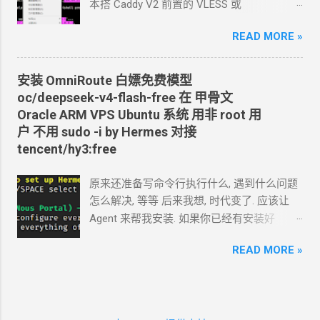
作电脑的浏览器就行了. 你应该创建这么一个
本搭 Caddy V2 前置的
VLESS
或
API token 关键注意权限 Account.API
Vmess+WebSocket+TLS 设置好域名解析,
Tokens, User.API Tokens 这个
READ MORE »
cloudflare
如 vless.mydomain.com , CDN
关掉 bash
token 有 Account.API Tokens, User.API
<(curl -L
Tokens 的权限
https://github.com/crazypeace/v2ray_wss/ra
安装
OmniRoute 白嫖免费模型
cfut_*************************************
w/main/install.sh) 搭完自己检查一下是否能
oc/deepseek-v4-flash-free 在 甲骨文
*********** 在你自己的 .env 文件中保存好
正常使用 CDN
可以开 2. 搭建
NaiveProxy 2.1
Oracle ARM VPS Ubuntu
系统 用非
root
用
新建一个 cloudflare worker , 测试能否获取
设置域名解析, 如 np.mydomain.com , CDN
关
户 不用
sudo -i by Hermes 对接
这个页面的内容
掉 -update- 所有以下这些步骤，我做成了一
tencent/hy3:free
https://www.dapenti.com/blog/blog-
个一键脚本。执行这个脚本，以下步骤都不
responsive-new.asp?
用手搓了。 bash <(curl -L
原来还准备写命令行执行什么, 遇到什么问题
subjectid=184&name=xilei Agent
返回的结果
https://github.com/crazypeace/naive/raw/m
怎么解决, 等等 后来我想, 时代变了. 应该让
看起来正常 我现在需要你通过 这个 worker
ain/install.sh) 2.2 用
Caddy
官方脚本安装
Agent
来帮我安装. 如果你已经有安装好
生成 RSS 输出 一会儿
Agent
就完成了 用浏
Caddy 来源:
Agent 的环境, 你只要把准备安装
omniroute
览器和
RSS
软件试了一下, 正常. 接下来, 做一
https://caddyserver.com/docs/install#debian
READ MORE »
的 SSH 用户名和密码告诉 TA 就行了. 怎么使
些优化. 改造为定时触发 生成
RSS, 定时每天
-ubuntu-raspbian sudo apt install -y debian-
唤
Agent 可以滚动到下面部分看. 这里 我演示
0:00
生成. 生成的
RSS
结果保存在
KV
中, 每
keyring debian-archive-keyring apt-transport-
一下如果是 新手从
0
开始安装
Hermes 我在
次访问从
KV
中读取结果. 全文 HTML + 短
https curl -1sLf
一台甲骨文
Oracle ARM VPS Ubuntu
系统上
description (500
字) 条数降到 10 篇全文
'https://dl.cloudsmith.io/public/caddy/stable/