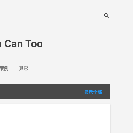
 Can Too
案例
其它
显示全部