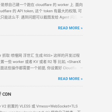
想自己建一个跑在 cloudflare 的 worker
上. 面向
are 的 API token, 这个 token 有最大的权限, 可
我只能这么干. 遇到问题可以截图发给
Agent
问应该
么一个
API token 关键注意权限 Account.API
READ MORE »
个 cloudflare worker , 测试能否获取 这个页面的内容
看起来正常 我现在需要你通过 这个 worker 生成
定时触发 生成
RSS, 定时每天
0:00
生成. 生成的
RSS
 ======== 完 Github
worker 抓取 喷嚏网 浮世汇 生成 RSS> 这样的开发过程
设置一些
worker 或者
KV 或者
R2 等 比如, <ShareX
2-s3.html 上面这些操作都需要一个前提, 你设置好
Cloudflare
, User.API Tokens 这样权限的 token 可以创建更小的
READ MORE »
Agent
运行在你自己的电脑上. 你可以打开
 请你继续操作, 完成新建 Account.API Tokens,
A
自己的.env
中. 实践
2 如果你的
Agent
运行在
2G
开
CDN
完成登录之后, 跟你的
Agent
说, 浏览器里面已经登录
 token 然后你可以把这个
token
另外保存好. 也可以告
 V2 前置的
VLESS
或
Vmess+WebSocket+TLS
nt 开浏览器 会比较吃力....