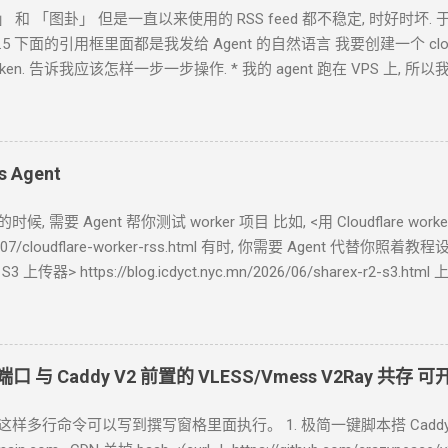
」 和 「图卦」 但是一直以来使用的
RSS feed
都不稳定, 时好时坏. 于是
ok-4.5 下面的引用框里面都是我发给
Agent
的自然语言 我要创建一个 cloudfl
ken. 告诉我应该怎样一步一步操作. * 我的
agent
跑在
VPS
上, 所以
自己电脑上, 你让
Agent
自己操作电脑的浏览器就行了. 你应该创建这
loudflare token 有 Account.API Tokens, User.API Tokens 的权限
***************************** 在你自己的 .env 文件中保存好 新建一
blog-responsive-new.asp?subjectid=184&name=xilei Agent
返回的结果
s Agent
了 用浏览器和
RSS
软件试了一下, 正常. 接下来, 做一些优化. 改造为
KV
中读取结果. 全文 HTML + 短 description (500
字) 条数降到 10 篇全文
的时候, 需要
Agent
帮你测试
worker
项目 比如, <用 Cloudflare 
rss-worker
26/07/cloudflare-worker-rss.html 有时, 你需要
Agent
代替你照着教程
S3
上传器> https://blog.icdyct.nyc.mn/2026/06/sharex-r
oudflare 的 API token 可以设置为这样的权限 Account.API Tokens
都在 Hermes
对接
tencent/hy3:free 的条件下完成 实践
1 如果你的
账户. 然后跟你的
Agent
说, 浏览器当前页面已经登录
cloudlfare
账户,
 token 然后你可以把这个
token
另外保存好. 也可以告诉
Agent
保存到
T
端口 与
Caddy V2
前置的
VLESS/Vmess V2Ray
共存 可
gent
说, 启动浏览器, 让我
VNC
连上去操作登录
Cloudflare
账户. 你
完成新建 Account.API Tokens, User.API Tokens 权限的 API
格，这样多行命令可以写到撰写窗格里面执行。 1. 极简一键脚本搭 Caddy
中. 实践
3 如果你的
Agent
运行在
1G
内存的
VPS
上. 这种情况下 Age