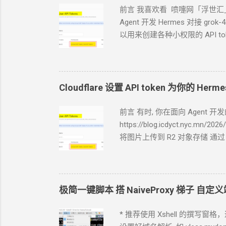
前言 我喜欢看 喷嚏网「浮世汇
Agent
开发 Hermes 对接 gr
以用来创建各种小权限的 API to
点哪里. 如果你的
Agent
跑在你
Tokens, User.API Tokens 这个
c
cfut_*******************
https://www.dapenti.com/blog/
Cloudflare 设置 API token 为你的
Herme
RSS 输出 一会儿
Agent
就完成
结果保存在
KV
中, 每次访问从
前言 有时, 你在面向
Agent
开发
https://github.com/crazypeace/
https://blog.icdyct.nyc.mn/20
将图片上传到 R2
对象存储 通过
的 API token, 让
Agent
使用. Cl
具体权限的
token *
以下实践方案
chrome
浏览器, 登录
cloudlfare
User.API Tokens 权限的 API
极简一键脚本 搭
NaiveProxy
梯子 自定义
内存的
VPS
上. 你可以跟你的
A
了
Cloudflare
账户, 你接手继续操作, 
* 推荐使用 Xshell 的撰写窗
诉
Agent
保存到
TA
自己的.env