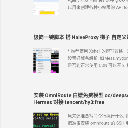
Agent
开发 Hermes 对接 gr
以用来创建各种小权限的 API to
点哪里. 如果你的
Agent
跑在你
Tokens, User.API Tokens 这个
c
cfut_*******************
https://www.dapenti.com/blog/
极简一键脚本 搭
NaiveProxy
梯子 自定义
RSS 输出 一会儿
Agent
就完成
结果保存在
KV
中, 每次访问从
* 推荐使用 Xshell 的撰写窗
https://github.com/crazypeace/
设置好域名解析, 如 vless.mydoma
是否能正常使用 CDN
可以开 2.
本。执行这个脚本，以下步骤都不用手搓了。 bash
Caddy 来源: https://caddyserver.c
https curl -1sLf 'https://dl.clo
curl -1sLf 'https://dl.cloudsmit
安装
OmniRoute 白嫖免费模型
oc/deeps
install caddy 2.3 下载
NaiveProx
Hermes 对接 tencent/hy3:free
原来还准备写命令行执行什么, 遇
把准备安装
omniroute
的 SSH