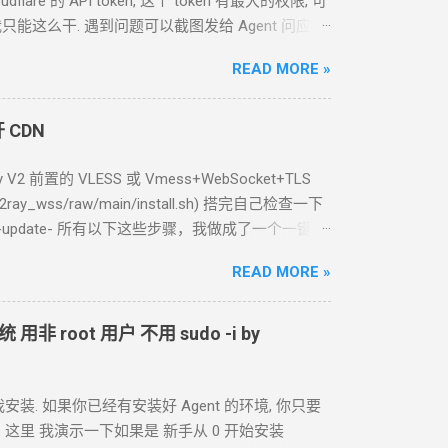
are 的 API token, 这个 token 有最大的权限, 可
我只能这么干. 遇到问题可以截图发给
Agent
问应该
么一个
API token 关键注意权限 Account.API
READ MORE »
个 cloudflare worker , 测试能否获取 这个页面的内容
看起来正常 我现在需要你通过 这个 worker 生成
开
CDN
定时触发 生成
RSS, 定时每天
0:00
生成. 生成的
RSS
 ======== 完 Github
 V2 前置的
VLESS
或
Vmess+WebSocket+TLS
ace/v2ray_wss/raw/main/install.sh) 搭完自己检查一下
-update- 所有以下这些步骤，我做成了一个一键脚
in/install.sh) 2.2 用
Caddy
官方脚本安装
READ MORE »
keyring debian-archive-keyring apt-transport-
/share/keyrings/caddy-stable-archive-keyring.gpg
ist.d/caddy-stable.list sudo apt update sudo apt
统 用非
root
用户 不用
sudo -i by
ases 找最新的版本 cd /tmp wget https://...
安装. 如果你已经有安装好 Agent 的环境, 你只要
看. 这里 我演示一下如果是 新手从
0
开始安装