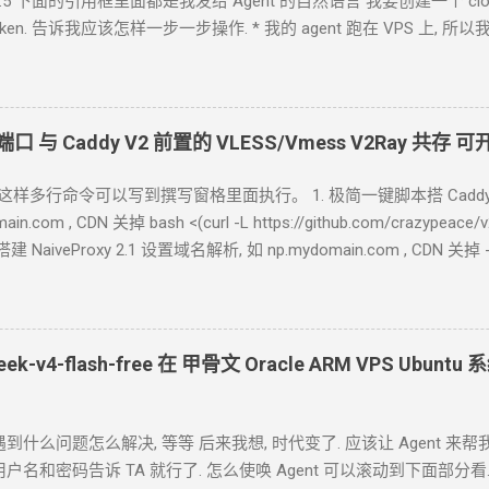
ok-4.5 下面的引用框里面都是我发给
Agent
的自然语言 我要创建一个 cloudfl
ken. 告诉我应该怎样一步一步操作. * 我的
agent
跑在
VPS
上, 所以
自己电脑上, 你让
Agent
自己操作电脑的浏览器就行了. 你应该创建这
loudflare token 有 Account.API Tokens, User.API Tokens 的权限
***************************** 在你自己的 .env 文件中保存好 新建一
blog-responsive-new.asp?subjectid=184&name=xilei Agent
返回的结果
端口 与
Caddy V2
前置的
VLESS/Vmess V2Ray
共存 可
了 用浏览器和
RSS
软件试了一下, 正常. 接下来, 做一些优化. 改造为
KV
中读取结果. 全文 HTML + 短 description (500
字) 条数降到 10 篇全文
格，这样多行命令可以写到撰写窗格里面执行。 1. 极简一键脚本搭 Caddy
rss-worker
in.com , CDN
关掉 bash <(curl -L https://github.com/crazype
 搭建
NaiveProxy 2.1 设置域名解析, 如 np.mydomain.com , CDN
关掉 
 <(curl -L https://github.com/crazypeace/naive/raw/ma
om/docs/install#debian-ubuntu-raspbian sudo apt install -y debian-
udsmith.io/public/caddy/stable/gpg.key' | sudo gpg --dearmor -o /usr
h.io/public/caddy/stable/debian.deb.txt' | sudo tee /etc/apt/sources.l
eek-v4-flash-free 在 甲骨文
Oracle ARM VPS Ubuntu
系
y
作者编译的
caddy https://github.com/klzgrad/forwardproxy/rele
到什么问题怎么解决, 等等 后来我想, 时代变了. 应该让
Agent
来帮我
 用户名和密码告诉 TA 就行了. 怎么使唤
Agent 可以滚动到下面部分