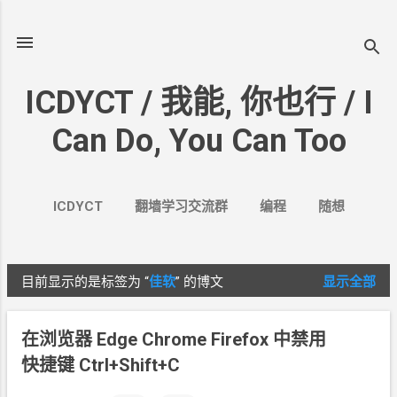
跳至主要内容
ICDYCT / 我能, 你也行 / I
Can Do, You Can Too
ICDYCT
翻墙学习交流群
编程
随想
生活
VPN&VPS
案例
更多…
其它
目前显示的是标签为
“
佳软
”
的博文
显示全部
博
文
在浏览器 Edge Chrome Firefox 中禁用
快捷键 Ctrl+Shift+C