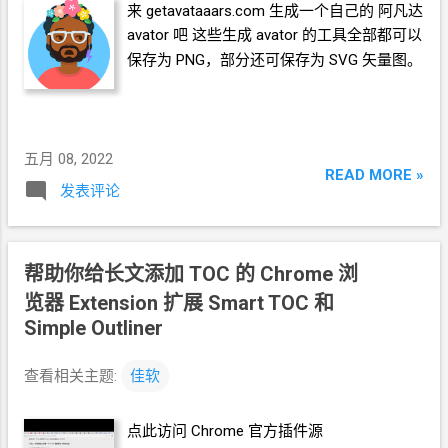
来 getavataaars.com 生成一个自己的 阿凡达
https://www.youtube.com/watch?
avator
吧 这些生成
avator
的工具全部都可以
v=cWRx5ZXAf6M 《军师恋盟》某某某
x
小
保存为
PNG，部分还可保存为
SVG
矢量图。
婉管乐 https:...
五月 08, 2022
READ MORE »
发表评论
帮助你给长文添加
TOC
的
Chrome
浏
览器
Extension
扩展
Smart TOC 和
Simple Outliner
查看相关主题:
佳软
点此访问
Chrome
官方插件源