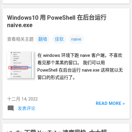
22 这个流 如果我们想下载
1080p
的分辨率
怎么办呢？ 我们可以下载
1080p
的视频流，
Windows10
用
PoweShell
在后台运行
再下载音频流，然后再合并为一个视频文
naive.exe
件。 观察上面图中的音频视频流列表，我们
发现
137
这个流是
mp4
格式的
1080p
视
频，而
140
是
m4a
格式的音频流。所以我们
查看相关主题:
翻墙
佳软
naive
可以下载这两个流并合并。 -f 参数是下载指
定的流，下载多个流使用 + 号。 -f 137+140
在
windows
环境下跑
naive
客户端，不喜欢
--merge-output-format 参数是合并, 后面跟
看见那个黑黑的窗口。 我们可以用
mp4
指定合并为
mp4
格式。 --merge-
PoweShell
在后台运行
naive.exe 这样就以无
output-format mp4 合在一起，就是： yt-dlp
窗口的形式运行了。
https://www.youtube.com/watch?
v=Sy9aMd5S7eY -f 137+140 --merge-
output-format mp4 yt-dlp 下载
YouTube
的
十二月 14, 2022
指定时间段 有些节目并没有自己的单独片
READ MORE »
发表评论
段，只能从一大段里面节选，比如
<当一个
龙虾人决定去>. 我们在 < S2EP10
上 > 中找到
起止时间点为 1:26:46 到 1:43:56 --download-