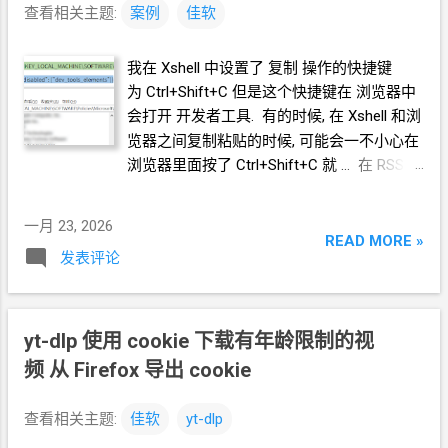
查看相关主题:
案例
佳软
我在 Xshell 中设置了 复制 操作的快捷键
为 Ctrl+Shift+C 但是这个快捷键在 浏览器中
会打开 开发者工具. 有的时候, 在
Xshell
和浏
览器之间复制粘贴的时候, 可能会一不小心在
浏览器里面按了 Ctrl+Shift+C 就 ... 在
RSS
里
刚好读到这一篇 <Microsoft Edge 关闭快捷
键> 于是就自己动手实践了一下, 而且不仅是
一月 23, 2026
Edge, 我还找到资料处理了 Chrome 和
READ MORE »
发表评论
Firefox 记录如下 Edge 使用 regedit 编辑注
册表 在 计算机
\HKEY_LOCAL_MACHINE\SOFTWARE\Polici
es\Microsoft\Edge 下新建字符串值
yt-dlp 使用 cookie 下载有年龄限制的视
ConfigureKeyboardShortcuts 值设置为
频 从
Firefox
导出
cookie
{"disabled": ["dev_tools_elements"]} * M$
官
方信息源如下 注册表操作
查看相关主题:
佳软
yt-dlp
https://learn.microsoft.com/en-