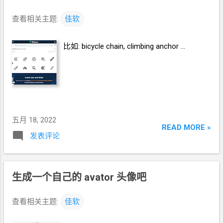
v=fQSyDgLLHDg" 可以看到速度很快。 对比
一下 you-get 的速度 youtube-dl 的速度 夹带
查看相关主题:
佳软
一点私货，一年一度喜剧大赛
2 (Super
Sketch Show 2) 推荐列表 《老同学显摆大
比如: bicycle chain, climbing anchor ...
会》飞扯不可
https://www.youtube.com/watch?
v=fQSyDgLLHDg 《进化论》胖达人
2
https://www.youtube.com/watch?
v=gJzrIedV1Mc 《妈妈的味道》 姐尽全力
https://www.youtube.com/watch?
五月 18, 2022
v=hp8Mp4FE9Mw 《最好的房子》仕可而止
READ MORE »
https://www.youtube.com/watch?
发表评论
v=NSeNM3kg1X4 《突突突突突围》酷酷的天
放 https://www.youtube.com/watch?
v=weiW6qGL9lE 《虎父无犬子》 老师好
生成一个自己的
avator
头像吧
https://www.youtube.com/watch?
v=Sy9aMd5S7eY 《代号大本钟》胖达人
2
查看相关主题:
佳软
https://www.youtube.com/watch?
v=EkH4MqJ5Z24 《社畜的愿望》壮哈兄弟