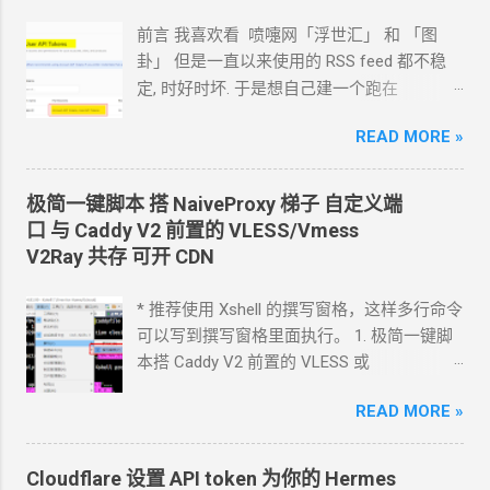
前言 我喜欢看 喷嚏网「浮世汇」 和 「图
卦」 但是一直以来使用的
RSS feed
都不稳
定, 时好时坏. 于是想自己建一个跑在
cloudflare 的 worker
上. 面向
Agent
开发
READ MORE »
Hermes 对接 grok-4.5 下面的引用框里面都是
我发给
Agent
的自然语言 我要创建一个
cloudflare 的 API token, 这个 token 有最大的
极简一键脚本 搭
NaiveProxy
梯子 自定义端
权限, 可以用来创建各种小权限的 API token.
口 与
Caddy V2
前置的
VLESS/Vmess
告诉我应该怎样一步一步操作. * 我的
agent
V2Ray
共存 可开
CDN
跑在
VPS
上, 所以我只能这么干. 遇到问题可
以截图发给
Agent
问应该点哪里. 如果你的
* 推荐使用 Xshell 的撰写窗格，这样多行命令
Agent
跑在你自己电脑上, 你让
Agent
自己操
可以写到撰写窗格里面执行。 1. 极简一键脚
作电脑的浏览器就行了. 你应该创建这么一个
本搭 Caddy V2 前置的
VLESS
或
API token 关键注意权限 Account.API
Vmess+WebSocket+TLS 设置好域名解析,
Tokens, User.API Tokens 这个
READ MORE »
cloudflare
如 vless.mydomain.com , CDN
关掉 bash
token 有 Account.API Tokens, User.API
<(curl -L
Tokens 的权限
https://github.com/crazypeace/v2ray_wss/ra
Cloudflare 设置 API token 为你的
Hermes