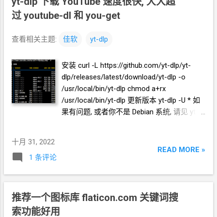
yt-dlp
下载
YouTube
速度很快, 大大超
sections 参数可以指定下载某一段。有些
YouTube
视频本身是分段的，可以指定分段
过
youtube-dl
和
you-get
的名称。如果是指定时间点的话，格式是下
面这样： --download-sections "*1:26:46-
查看相关主题:
佳软
yt-dlp
1:43:56" 再结合前面指定
1080p
视频和音频
再合并的参数，整个命令就是下面这样： yt-
安装 curl -L https://github.com/yt-dlp/yt-
dlp https://youtu.be/p2c6ioGbXCs --
dlp/releases/latest/download/yt-dlp -o
download-sections "*1:26:46-1:43:56" -f
/usr/local/bin/yt-dlp chmod a+rx
137+140 --merge-output-format mp4 缺少
/usr/local/bin/yt-dlp 更新版本 yt-dlp -U * 如
ffmpeg 如果报错无法合并...
果有问题, 或者你不是
Debian
系统, 请见 yt-
dlp 官方安装命令页面 如果直接使用 yt-dlp
youtube
链接 可能不会下载最高分辨率的视
十月 31, 2022
频，你需要先用 -F 参数查看格式列表 yt-dlp
READ MORE »
1 条评论
-F "https://www.youtube.com/watch?
v=fQSyDgLLHDg" 然后用 -f 参数指定使用格
式
ID 就是上一步中 最左边的那一列数字 yt-
dlp -f 137
推荐一个图标库 flaticon.com 关键词搜
"https://www.youtube.com/watch?
索功能好用