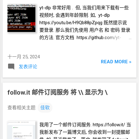
us/deployedge/microsoft-edge-browser-
yt-dlp 非常好用 . 但, 当我们用来下载有一些
policies/configurekeyboardshortcuts Edge
视频时, 会遇到年龄限制. 如, yt-dlp
支持哪些取值
https://youtu.be/H9Qb88pZpqg 既然提示说
https://learn.microsoft.com/en-
要登录. 那么我们先使用 用户名 和 密码 登录
us/deployedge/edge-learnmore-
的方法. 官方文档 https://github.com/yt-
configurable-edge-commands Chrome 安装
dlp/yt-dlp#authentication-options yt-dlp
扩展 Disable keyboard shortcuts 进入 扩展
https://youtu.be/H9Qb88pZpqg -u 你的用户
程序 -> 键盘快捷键
十一月 25, 2024
名 -p 你的密码 但是还是失败. 提示说用
READ MORE »
chrome://extensions/shortcuts 给 Disable
发表评论
cookie
的方法. 安装导出
cookie
的插件
keyboard shortcuts 这个插件的 Do nothing
https://github.com/rotemdan/ExportCookies
功能设置一个快捷键 Ctrl+Shift+C Firefox
支持 Firefox https://addons.mozilla.org/en-
安装扩展 Shortkeys (Custom Keyboard
US/firefox/addon/export-cookies-txt/ 在
follow.it 邮件订阅服务 将 \\ 显示为 \
Shortcuts) for Firefox 设置 扩展的选项 设置
Firefox 中登录 youtube.com 然后 使用这个
ctrl+shift+c 的功能为 Do nothing ========
插件导出 cookies.txt 把 cookies.txt 传到
完 ======== 还想看看 《X...
查看相关主题:
佳软
VPS
上 不管用什么方法都行. Xshell 自带
Xftp 工具栏有按钮 yt-dlp 使用 cookie 下载
我用了一个邮件订阅服务. https://follow.it/ 当
官方文档 https://github.com/yt-dlp/yt-
我新发布了一篇博文后, 你会收到一封提醒邮
dlp/wiki/FAQ#how-do-i-pass-cookies-to-yt-