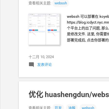
查看相关主题:
webssh
webssh 可以部署在 koyeb, fly
https://blog.icdyct.ny
个平台上的出了问题, 那么可以自定义添加不
是修改文件. 这里, 你需要修改 we
部署完成后, 点击你部署的
用 Github Codespac
在 fly deploy 之前, 修
十二月 10, 2024
文件, 不影响你的原始 repo
nano webssh/template
发表评论
如果项目重启, 那么会恢复到
优化 huashengdun/we
查看相关主题:
开发
油猴
webssh