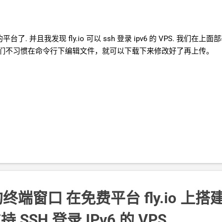
见的平台了. 并且我发现
fly.io
可以
ssh
登录
ipv6
的
VPS. 我们在上
这样如果我们不习惯在命令行下编辑文件，就可以下载下来修改好了再上传。
的终端窗口 在免费平台
fly.io
上搭
支持
SSH
登录
IPv6
的
VPS