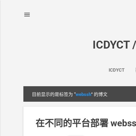
ICDYCT 
ICDYCT
目前显示的是标签为
“
webssh
”
的博文
博
文
在不同的平台部署 web