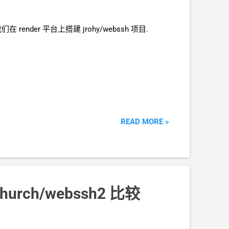
ender 平台上搭建 jrohy/webssh 项目.
READ MORE »
lchurch/webssh2 比较