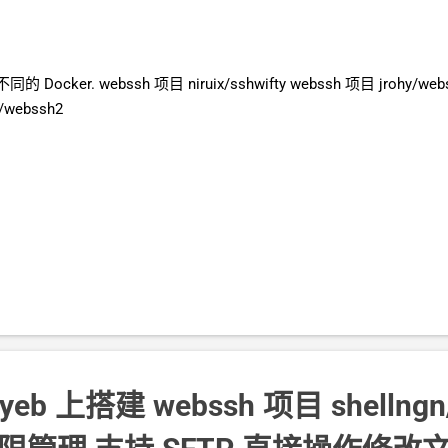
不同的
Docker. webssh
项目
niruix/sshwifty webssh
项目
jrohy/
h/webssh2
yeb
上搭建
webssh
项目
shellng