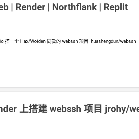
 | Render | Northflank | Replit
io 搭一个
Hax/Woiden
同款的
webssh
项目 huashengdun/webssh
nder
上搭建
webssh
项目
jrohy