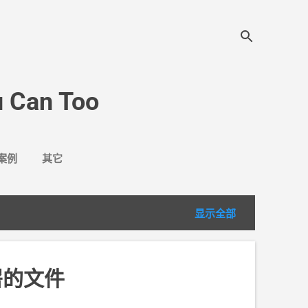
 Can Too
案例
其它
显示全部
署的文件