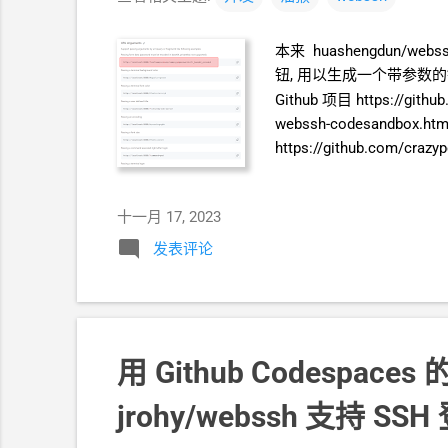
本来 huashengdun/
钮, 用以生成一个带参数
Github 项目 https://gith
webssh-codesandbox.html 
https://github.com/craz
https://github.com/crazy
十一月 17, 2023
发表评论
用
Github Codespaces
jrohy/webssh 支持
SSH