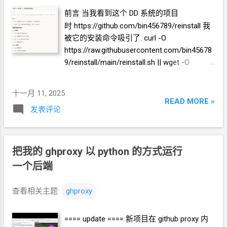
目的
url 进行 fetch
之前 , 增加处理 当 path
前言 当我看到这个
DD
系统的项目
是 https://github.com/SagerNet/sing-
时 https://github.com/bin456789/reinstall 我
box/releases/download/v1.12.15/sing-box-
被它的安装命令吸引了. curl -O
1.12.15-windows-amd64.zip 时, 改为
fetch
https://raw.githubusercontent.com/bin45678
https://github.com/XTLS/Xray-
9/reinstall/main/reinstall.sh || wget -O
core/releases/download/v25.12.8/Xray-
${_##*/} $_ 找
GPT
解析了一下原理, 是为了
windows-64.zip 并返回数据 得到的结果我上
考虑到有些
linux
系统默认有
wget,
有些默认
传 Github 了
十一月 11, 2025
有
curl . 我准备把 我的极简一键脚本 的安装
READ MORE »
https://github.com/crazypeace/ghproxy/raw/
发表评论
方式都改成这样 . curl -LO
refs/heads/main/fake/test-worker.js 测试 下
https://github.com/crazypeace/xray-vless-
图中, 左边是套 "正常" 的 ghproxy 这里
reality/raw/main/install.sh || wget -O
以 https://ghproxy.lvedong.eu.org/ 为例 bash
${_##*/}$_ && bash install.sh 4 8443 然后在
把我的 ghproxy 以
python
的方式运行
<(curl -fsSL
脚本的一开始, 安装 curl 和 wget. apt-get -y
https://ghproxy.lvedong.eu.org/https://github.
一个后端
install curl wget -qq 我倾向于显示错误内容,
com/crazypeace/ghproxy/raw/ref...
这样在小白反馈问题的时候, 直接发截图或日
查看相关主题:
ghproxy
志就行了. 所以
curl
和
wget
没有加静默参数.
复杂的脚本命令, 在结合我的
ghproxy
时, 如
==== update ==== 新项目在
github proxy
内
果要实现嵌套
github
脚本调用, 现有的方案会