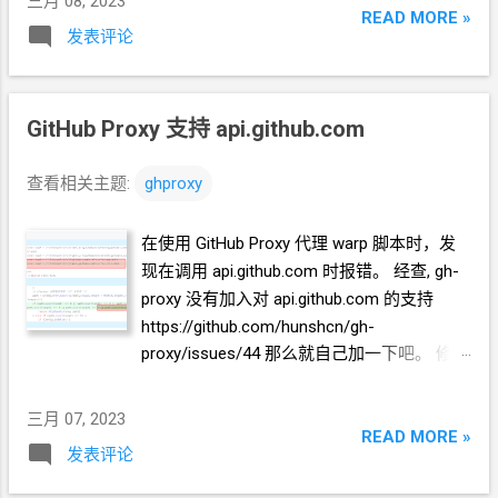
三月 08, 2023
para )" ) 发现这个处理方法并不完美。 用
grep github
把涉及
READ MORE »
发表评论
修改的地方输出一下。 curl -L
https://github.crazypeace.workers.dev/
https://github.com/crazypeace/v2ray_wss/raw/main/install.
sh | sed -E "$(curl -L
GitHub Proxy 支持 api.github.com
https://github.crazypeace.workers.dev/
https://github.com/crazypeace/gh-proxy/raw/master/sed-E-
查看相关主题:
ghproxy
para )" | grep github 发现，.sh 的部分， bash <(curl -L
https://github.crazypeace.workers.dev/
在使用
GitHub Proxy
代理 warp 脚本时，发
https://raw.githubusercontent.com/v2fly/fhs-install-
现在调用
api.github.com
时报错。 经查, gh-
v2ray/master/install-release.sh | sed -E "$(curl -L
proxy 没有加入对
api.github.com
的支持
https://github.com/crazypeace/gh-proxy/raw/master/sed-E-
https://github.com/hunshcn/gh-
para)" ) --version 4.45.2 只在前面加了 github proxy，后面调
proxy/issues/44 那么就自己加一下吧。 修改
用 GitHub 资源的部分并没有处理。 分析 查了一下资料发
内容很简单，前面部分，过滤格式增加一行
现，sed
只有贪婪匹配，所以改用 perl 实操 perl
用来做正则
const exp7 = /^(?:https?:\/\/)?
替换的参数为 -pe，里面同样支持
sed
语...
三月 07, 2023
api\.github\.com\/.+?\/.+?\/.*$/i 后面部分，
READ MORE »
发表评论
判断格式的地方加一个 || path.search(exp7)
=== 0 ====== 完 Github: