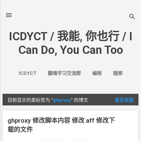
跳至主要内容
ICDYCT / 我能, 你也行 / I
Can Do, You Can Too
ICDYCT
翻墙学习交流群
编程
随想
生活
VPN&VPS
案例
更多…
其它
目前显示的是标签为
“
ghproxy
”
的博文
显示全部
博
文
ghproxy 修改脚本内容 修改
aff 修改下
载的文件