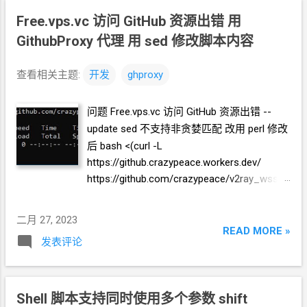
https://github.com/crazypeace/v2ray_wss/r
aw/main/install.sh | perl -pe "$(curl -L
Free.vps.vc 访问
GitHub
资源出错 用
https://ghproxy.crazypeace.workers.dev/
GithubProxy
代理 用
sed
修改脚本内容
https://github.com/crazypeace/gh-
proxy/raw/master/perl-pe-para )" ) 一键
查看相关主题:
开发
ghproxy
WARP
开
IPv4
出站 修改前 bash <(curl -L
https://raw.githubusercontent.com/P3TERX/
问题 Free.vps.vc 访问
GitHub
资源出错 --
warp.sh/main/warp.sh ) 4 修改后 bash <(curl
update sed
不支持非贪婪匹配 改用
perl 修改
-L https://ghproxy.crazypeace.workers.dev/
后 bash <(curl -L
https://raw.githubusercontent.com/P3TERX/
https://github.crazypeace.workers.dev/
warp.sh/main/warp.sh | perl -pe "$(curl -L
https://github.com/crazypeace/v2ray_wss/r
https://ghproxy.crazypeace.workers.dev/
aw/main/install.sh | perl -pe "$(curl -L
https://github.com/crazypeace/gh-
https://github.crazypeace.workers.dev/
proxy/raw/master/perl-pe-para )" ) 4
二月 27, 2023
https://github.com/crazypeace/gh-
READ MORE »
发表评论
proxy/raw/master/perl-pe-para )" ) 解决思路
用 GitHub Proxy 代理 source:
https://github.com/hunshcn/gh-proxy 要么
fork
一份脚本，自己修改添加
gh-proxy，如
Shell
脚本支持同时使用多个参数 shift