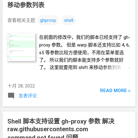
下文教程 如何设置自定义
gh-proxy
参数使用
移动参数列表
我的
warp
脚本 要么就把脚本下载到本地，
然后修改脚本。有手搓和
sed
命令替换两条
查看相关主题:
ghproxy
shell
路。 手搓方法 1. 自己搭 或者 使用现成的
GitHub Proxy . 以
在前面的修改中，我们的脚本已经支持了
gh-
https://github.crazypeace.workers.dev/ 为例
proxy
参数。 但是
warp
脚本还支持比如 4, 6,
2. 在你的 GitHub 资源 url 的前面加上 GitHub
s5 等参数比较方便使用，不用在菜单里选
Proxy 的 url 如： bash <(curl -L
了。 所以我们的脚本能支持多个参数就好
https://github.com/crazypeace/v2ray_wss/r
了。 这里就要用到 shift 来移动参数列表
aw/main/install.sh) 修改为 bash <(curl -L
https://github.crazypeace.workers.dev/
https://github.com/crazypeace/v2ray_wss/r
十月 28, 2022
READ MORE »
aw/main/install.sh) 3. 如果你的资源是一个脚
发表评论
本，而这个脚本里面访问了
GitHub
资源 3.1
那么你可以先 wget 下来 wget
https://github.crazypeace.workers.dev/
Shell
脚本支持设置
gh-proxy
参数 解决
https://github.com/crazypeace/v2ray_wss/r
raw.githubusercontents.com
aw/main/i...
command not found
问题