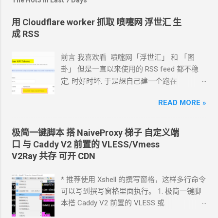
用 Cloudflare worker 抓取 喷嚏网 浮世汇 生
成 RSS
前言 我喜欢看 喷嚏网「浮世汇」 和 「图
卦」 但是一直以来使用的
RSS feed
都不稳
定, 时好时坏. 于是想自己建一个跑在
cloudflare 的 worker
上. 面向
Agent
开发
READ MORE »
Hermes 对接 grok-4.5 下面的引用框里面都是
我发给
Agent
的自然语言 我要创建一个
cloudflare 的 API token, 这个 token 有最大的
极简一键脚本 搭
NaiveProxy
梯子 自定义端
权限, 可以用来创建各种小权限的 API token.
口 与
Caddy V2
前置的
VLESS/Vmess
告诉我应该怎样一步一步操作. * 我的
agent
V2Ray
共存 可开
CDN
跑在
VPS
上, 所以我只能这么干. 遇到问题可
以截图发给
Agent
问应该点哪里. 如果你的
* 推荐使用 Xshell 的撰写窗格，这样多行命令
Agent
跑在你自己电脑上, 你让
Agent
自己操
可以写到撰写窗格里面执行。 1. 极简一键脚
作电脑的浏览器就行了. 你应该创建这么一个
本搭 Caddy V2 前置的
VLESS
或
API token 关键注意权限 Account.API
Vmess+WebSocket+TLS 设置好域名解析,