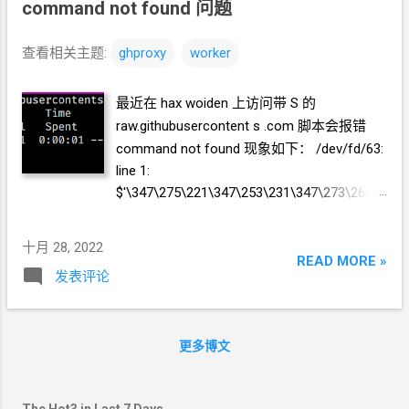
command not found
问题
查看相关主题:
ghproxy
worker
最近在
hax woiden
上访问带
S
的
raw.githubusercontent s .com
脚本会报错
command not found 现象如下： /dev/fd/63:
line 1:
$'\347\275\221\347\253\231\347\273\264\3
46\212\244\343\200\202': command not
found /dev/fd/63: line 1: 网站维护。:
十月 28, 2022
command not found 查了一下，这个服务并
READ MORE »
发表评论
不是
GitHub
官方的，目前暂停了。 消息源：
https://github.com/7ednet/yard/discussions/
11 所以我们需要搭一个自己的
GitHub
代
更多博文
理。
The Hot3 in Last 7 Days