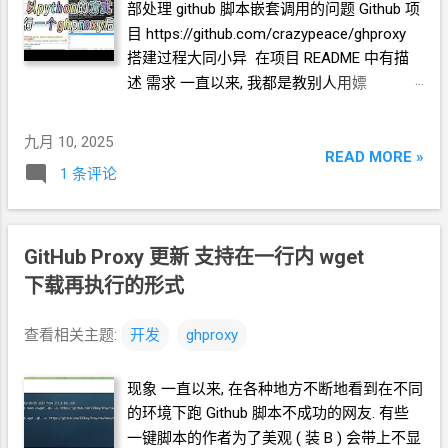
部处理
github
脚本嵌套调用的问题 Github
项
比较难处理. 我准备改用 WJQSERVER-
目 https://github.com/crazypeace/ghproxy
ghproxy 的思路. 在
ghproxy 本身的处理过程
搭建过程大同小异 在项目
README
中有描
中, 针对 .sh 的资源, 全量查找替换, 把访问
述 需求 一直以来, 我都是教别人用嫖
github
资源的链接, 都再套一次自己 ghproxy.
cloudflare 的 worker 的方式来搭 ghproxy, 如
然后再返回. 新建一个 github proxy 项目名
果被封, 相当于封域名. 今天又遇到一个人求
ghproxy 不影响 原来使用 gh-proxy 的用户.
九月 10, 2025
助, 而我自己的
ghproxy
域名已经被封完了.
READ MORE »
worker.js 我想了一下, 基于 cloudflare 的
1 条评论
所以我想, 用
python
的方式运行一个后端吧.
woker, 开发 一个专门 反向代理 github 的工
这样, 有些人有
VPS
资源的, 可以自己马上跑
具 1. 本代理 接收的 path
部分 应该是一个
一个后端出来. 本来, 我
fork
的原项目就是支
http:// 或者 https:// 2. 如果 path
部分 不是
GitHub Proxy 更新 支持在一行内 wget
持
python
的, 我只要针对自己添加的嵌套脚
http:// 或者 https:// 开头 那么加上 http:// 或
本调用 github 资源的逻辑 做一些更新就好.
下载再执行的形式
者 https:// 3. 判断 本代理 接收的 链接 是否
现在
gpt
的力量很强大了. Github 项目已提交
github 判断方法为: 链接 的域名部分 应该是
更新 https://github.com/crazypeace/gh-
git 开头的主域名 如 github.com...
查看相关主题:
开发
ghproxy
proxy 以下为使用教程. python 环境 apt
install -y python3-pip pip3 install flask
现象 一直以来, 在各种地方不断地看到在不同
requests --break-system-packages 下载
的环境下跑
Github
脚本不成功的网友. 有些
ghproxy 文件 wget
一键脚本的作者为了美观
( 装
B )
会带上不显