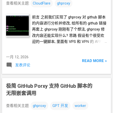
查看相关主题:
CloudFlare
ghproxy
前言 之前我们实现了 ghproxy 对 github 脚本
的内容进行分析并修改, 给所有的 github 链接
再套上 ghproxy 刚刚有了个想法, ghproxy
修
改内容还能实现什么? 思路 假设有个很受欢
迎的一键脚本, 里面有
VPS
和
VPN
的
AFF
链
接, 还有下载
sing-box
的压缩包 (我编造了一
个示例) bash <(curl -fsSL
一月 12, 2026
https://github.com/crazypeace/ghproxy/raw/
READ MORE »
发表评论
refs/heads/main/fake/test-install.sh) 基于
现有的 ghproxy 的 worker.js 文件 , 面向
GPT
开发 这是一个 cloudflare 的 worker 的 JS 脚
本 增加以下处理: 1. 在对 .sh 文件的内容的处
极简 GitHub Porxy 支持
GitHub
脚本的
理中, 对链接的处理增加以下效果 当链接包含
无限嵌套调用
racknerd 和 aff= 时, 将
aff= 后面的数字替换
为 54321 当链接包含 justmysocks 和 aff=
查看相关主题:
ghproxy
GPT
开发
worker
时, 将
aff= 后面的数字替换为 98765 2. 在向