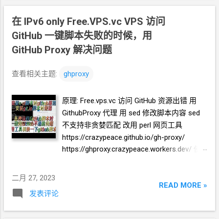
https://github.com/crazypeace/gh-proxy
====== 实例 bash <(curl
在
IPv6 only Free.VPS.vc VPS
访问
https://github.crazypeace.workers.dev/
GitHub
一键脚本失败的时候，用
https://raw.githubusercontent.com/P3TERX/
GitHub Proxy
解决问题
warp.sh/main/warp.sh | perl -pe "$(curl -L
https://github.crazypeace.workers.dev/
查看相关主题:
ghproxy
https://github.com/crazypeace/gh-
proxy/raw/master/perl-pe-para )" ) 4
原理: Free.vps.vc 访问
GitHub
资源出错 用
GithubProxy
代理 用
sed
修改脚本内容 sed
不支持非贪婪匹配 改用
perl 网页工具
https://crazypeace.github.io/gh-proxy/
https://ghproxy.crazypeace.workers.dev/ 使
用演示 实例: 极简一键脚本 搭
V2Ray 修改前
bash <(curl -L
二月 27, 2023
https://github.com/crazypeace/v2ray_wss/r
READ MORE »
发表评论
aw/main/install.sh ) 修改后 bash <(curl -L
https://ghproxy.crazypeace.workers.dev/