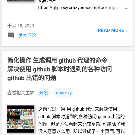
wget -O-
https://ghproxy.crazypeace.repl.co/https://git.
io/v2ray.sh 效果是乱码 同样的网址, 用
curl
获取就是正常的. curl -L
十月 18, 2023
https://ghproxy.crazypeace.repl.co/https://git.
READ MORE »
发表评论
io/v2ray.sh 同样的
Github Proxy
项目, 搭在
Cloudflare worker
上面, 用
wget
获取也是正
常的. wget -O-
https://ghproxy.crazypeace.workers.dev/http
简化操作 生成调用
github
代理的命令
s://git.io/v2ray.sh
解决使用
github
脚本时遇到的各种访问
github
出错的问题
查看相关主题:
开发
ghproxy
之前写过一篇 用
github
代理来解决使用
github
脚本时遇到的各种访问
github
出错的
问题 . 但是方法看起来比较复杂, 可能除了我
没人愿意这么用. 所以做成了一个页面, 可以