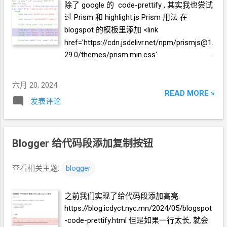
除了 google 的 code-prettify , 其实我也尝试
过 Prism 和 highlight.js Prism 用法 在
blogspot
的模板里添加 <link
href='https://cdn.jsdelivr.net/npm/prismjs@1.
29.0/themes/prism.min.css'
rel='stylesheet'/> <script
src='https://cdn.jsdelivr.net/npm/prismjs@1.2
六月 20, 2024
9.0/components/prism-core.min.js'/> <script
READ MORE »
发表评论
src='https://cdn.jsdelivr.net/npm/prismjs@1.2
9.0/plugins/autoloader/prism-
autoloader.min.js'/> 效果 Prism
没有自动识
别代码的功能. 需要写
blog
时, 切换到
html
Blogger
给代码段添加复制按钮
模式手动写 pre code 以及指定代码类型 可以
有下面这样的效果. (当然, 配色方案能找到很
查看相关主题:
blogger
多选择) highlight.js 用法 <link
href='https://cdnjs.cloudflare.com/ajax/libs/h
之前我们实现了给代码段添加高亮.
ighlight.js/11.9.0/styles/default.min.css'
https://blog.icdyct.nyc.mn/2024/05/blogspot
rel='stylesheet'/> <script
-code-prettify.html 但是如果一行太长, 就会
src='https://cdnjs.cloudflare.com/ajax/libs/hi