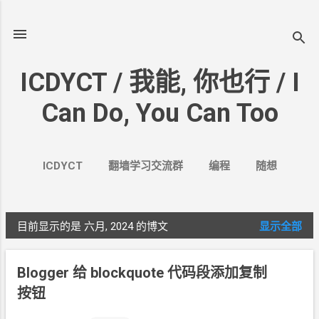
跳至主要内容
ICDYCT / 我能, 你也行 / I
Can Do, You Can Too
ICDYCT
翻墙学习交流群
编程
随想
生活
VPN&VPS
案例
更多…
其它
目前显示的是 六月, 2024
的博文
显示全部
博
文
Blogger
给
blockquote
代码段添加复制
按钮