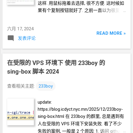
这样. 用鼠标拖着去选择, 很不方便. 这时候如
ghlight.js/11.9.0/highlight.min.js'/>
果有个复制按钮就好了. 之前一直以为很复杂.
<script>hljs.initHighlightingOnLoad();</script>
今天既然又有冲动了, 就查一查吧.
效果 highlight.js
可以自动识别代码类型, 不过
也不怎么准, bash
识别成 Ruby 如果想
bash
六月 17, 2024
READ MORE »
识别准确, 每行命令前面要打那个#号. 那这样
发表评论
又不方便直接复制之后在命令行里直接粘贴
运行了. 对
JS
代码的判断还正常. 还有一个最
大的问题, 我把
blockquote
替换为
pre code
在受限的
VPS
环境下 使用
233boy
的
之后, highlight.js
总...
sing-box
脚本 2024
查看相关主题:
233boy
update:
https://blog.icdyct.nyc.mn/2025/12/233boy-
sing-box.html 在
233boy
的群里, 总是遇到有
人在受限的
VPS
环境下安装失败. 看了不少
失败的案例, 一般是
2
个原因: 1. 访问
github