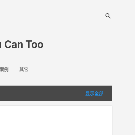
 Can Too
案例
其它
显示全部