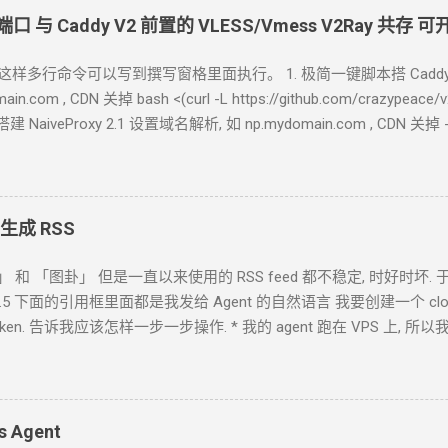
端口 与
Caddy V2
前置的
VLESS/Vmess V2Ray
共存 可
格，这样多行命令可以写到撰写窗格里面执行。 1. 极简一键脚本搭 Caddy
in.com , CDN
关掉 bash <(curl -L https://github.com/crazype
 搭建
NaiveProxy 2.1 设置域名解析, 如 np.mydomain.com , CDN
关掉 
 <(curl -L https://github.com/crazypeace/naive/raw/ma
om/docs/install#debian-ubuntu-raspbian sudo apt install -y debian-
udsmith.io/public/caddy/stable/gpg.key' | sudo gpg --dearmor -o /usr
h.io/public/caddy/stable/debian.deb.txt' | sudo tee /etc/apt/sources.l
 生成 RSS
y
作者编译的
caddy https://github.com/klzgrad/forwardproxy/rele
」 和 「图卦」 但是一直以来使用的
RSS feed
都不稳定, 时好时坏. 于是
ok-4.5 下面的引用框里面都是我发给
Agent
的自然语言 我要创建一个 cloudfl
ken. 告诉我应该怎样一步一步操作. * 我的
agent
跑在
VPS
上, 所以
自己电脑上, 你让
Agent
自己操作电脑的浏览器就行了. 你应该创建这
loudflare token 有 Account.API Tokens, User.API Tokens 的权限
***************************** 在你自己的 .env 文件中保存好 新建一
blog-responsive-new.asp?subjectid=184&name=xilei Agent
返回的结果
s Agent