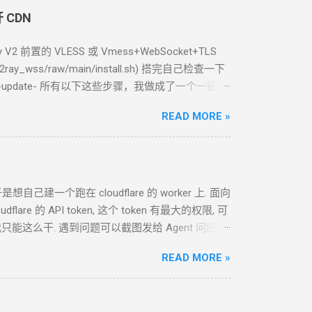
开
CDN
 V2 前置的
VLESS
或
Vmess+WebSocket+TLS
ace/v2ray_wss/raw/main/install.sh) 搭完自己检查一下
-update- 所有以下这些步骤，我做成了一个一键脚
in/install.sh) 2.2 用
Caddy
官方脚本安装
READ MORE »
keyring debian-archive-keyring apt-transport-
/share/keyrings/caddy-stable-archive-keyring.gpg
ist.d/caddy-stable.list sudo apt update sudo apt
ases 找最新的版本 cd /tmp wget https://...
想自己建一个跑在 cloudflare 的 worker
上. 面向
are 的 API token, 这个 token 有最大的权限, 可
我只能这么干. 遇到问题可以截图发给
Agent
问应该
么一个
API token 关键注意权限 Account.API
READ MORE »
个 cloudflare worker , 测试能否获取 这个页面的内容
看起来正常 我现在需要你通过 这个 worker 生成