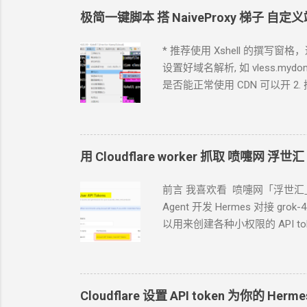
极简一键脚本 搭
NaiveProxy
梯子 自定义
* 推荐使用 Xshell 的撰写窗
设置好域名解析, 如 vless.mydoma
是否能正常使用 CDN
可以开 2.
本。执行这个脚本，以下步骤都不用手搓了。 bash
Caddy 来源: https://caddyserver.c
https curl -1sLf 'https://dl.clo
curl -1sLf 'https://dl.cloudsmit
用 Cloudflare worker 抓取 喷嚏网 浮世汇
install caddy 2.3 下载
NaiveProx
前言 我喜欢看 喷嚏网「浮世汇
Agent
开发 Hermes 对接 gr
以用来创建各种小权限的 API to
点哪里. 如果你的
Agent
跑在你
Tokens, User.API Tokens 这个
c
cfut_*******************
https://www.dapenti.com/blog/
Cloudflare 设置 API token 为你的
Herme