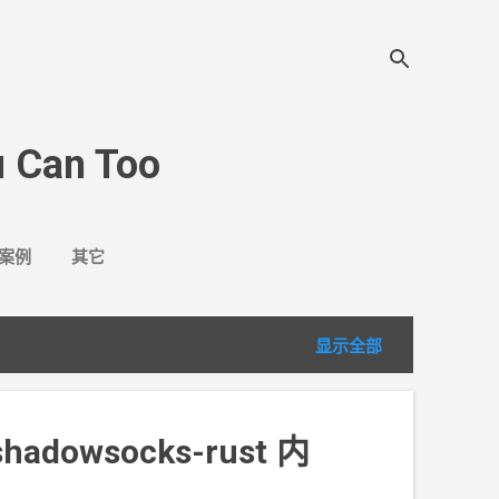
 Can Too
案例
其它
显示全部
shadowsocks-rust
内