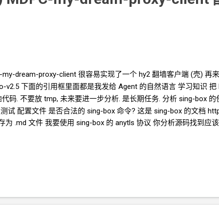
-my-dream-proxy-client 很容易实现了一个 hy2 翻墙客户端
(壳) 再来
mimo-v2.5 下面的引用框里面都是我发给
Agent
的自然语言 学习知识 把 https
代码. 不要放
tmp, 未来要进一步分析. 是长期任务. 分析 sing-b
测试 配置文件 是否合法的 sing-box 命令? 这是 sing-box 的文档 https:/
.md 文件 我要使用 sing-box 的 anytls 协议 你分析源码找到
home/ubuntu/my-dream-proxy-client/ 这个项目进行开发 
析报告 - ~/repos/sing-box/ANALYSIS.md — 项目分析（配置格式、启
要实施编码, 先和我讨论设计思路 sing-box 也是独立实例 API 端口 18
nfdir/ 确定每个配置文件中只有一个
json
块, 比如, inbound.json 里面只有 in
json 配置文件, 都有一个
HTML
页面. 先只实现
JSON
文本编辑框, 表单
各种组合环境. 最后再由人上手. ...