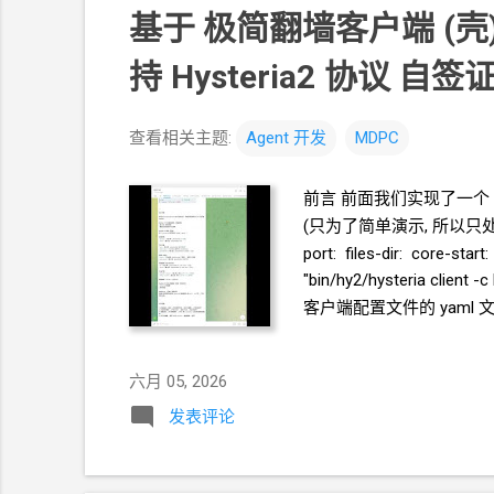
基于 极简翻墙客户端
(壳
持
Hysteria2
协议 自签
查看相关主题:
Agent
开发
MDPC
前言 前面我们实现了一个
(只为了简单演示, 所以只处理自
port: files-dir: core-sta
"bin/hy2/hysteria cli
客户端配置文件的
yaml
文
https://github.com/cra
client/blob/main/READ
六月 05, 2026
发表评论