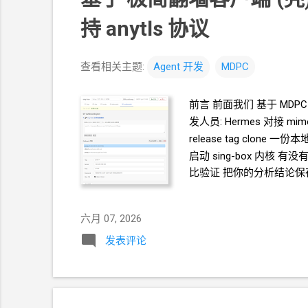
持 anytls 协议
查看相关主题:
Agent
开发
MDPC
前言 前面我们 基于
MDPC
发人员: Hermes 对接 
release tag clone
一份本地
启动 sing-box 内核 有没有
比验证 把你的分析结论保存为 
文件 开发 - 基本功能 基于 /
支持 anytls 协议 参考以下分
六月 07, 2026
— AnyTLS 使用指南 先不
sing-box run -C co
发表评论
xray 的处理方式, 对每个 
Agent
自己搭环境测试, 遍历