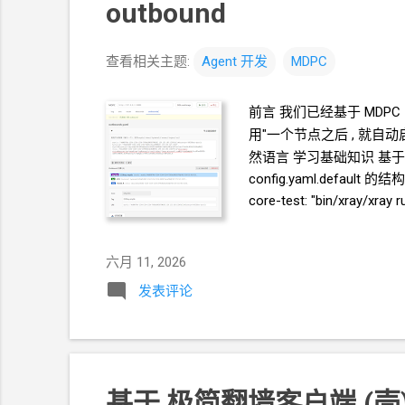
outbound
查看相关主题:
Agent
开发
MDPC
前言 我们已经基于 MDPC
用"一个节点之后 , 就自
然语言 学习基础知识 基于 /h
config.yaml.default 的结构改为
core-test: "bin/xray/xray
GET /api/xray/files GET 
GET /api/xray/core/stat
六月 11, 2026
里面是可以包含多...
发表评论
基于 极简翻墙客户端
(壳