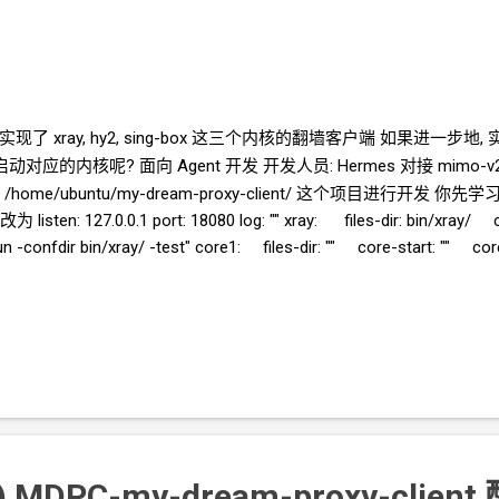
实现了 xray, hy2, sing-box 这三个内核的翻墙客户端 如果进一步地,
动启动对应的内核呢? 面向
Agent
开发 开发人员: Hermes 对接 mimo
ome/ubuntu/my-dream-proxy-client/ 这个项目进行开发 
 listen: 127.0.0.1 port: 18080 log: "" xray: files-dir: bin/xray/ c
 run -confdir bin/xray/ -test" core1: files-dir: "" core-start: "
/api/xray/files/{filename} PUT /api/xray/files/{filename} DELETE 
us POST /api/xray/core/start POST /api/xray/core/stop POST /ap
) MDPC-my-dream-proxy-client