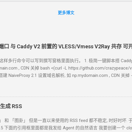
更多博文
端口 与
Caddy V2
前置的
VLESS/Vmess V2Ray
共存 可
格，这样多行命令可以写到撰写窗格里面执行。 1. 极简一键脚本搭 Caddy
in.com , CDN
关掉 bash <(curl -L https://github.com/crazype
 搭建
NaiveProxy 2.1 设置域名解析, 如 np.mydomain.com , CDN
关掉 
 <(curl -L https://github.com/crazypeace/naive/raw/ma
om/docs/install#debian-ubuntu-raspbian sudo apt install -y debian-
udsmith.io/public/caddy/stable/gpg.key' | sudo gpg --dearmor -o /usr
h.io/public/caddy/stable/debian.deb.txt' | sudo tee /etc/apt/sources.l
 生成 RSS
y
作者编译的
caddy https://github.com/klzgrad/forwardproxy/rele
」 和 「图卦」 但是一直以来使用的
RSS feed
都不稳定, 时好时坏. 于是
ok-4.5 下面的引用框里面都是我发给
Agent
的自然语言 我要创建一个 cloudfl