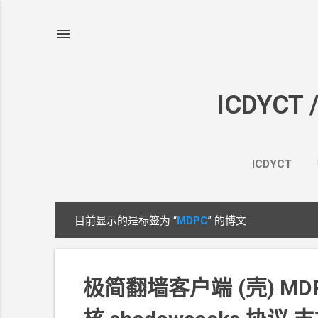
ICDYCT 
ICDYCT
目前显示的是标签为
“
MDPC
”
的博文
博
文
极简翻墙客户端
(壳) MD