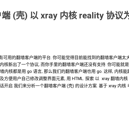
户端
(壳) 以
xray
内核 reality
协议为
有可用的翻墙客户端的平台. 你可能觉得目前能找到的翻墙客户端太大,
墙内核新出了一个协议, 而你手里的翻墙客户端还没有支持. 你可能就是
翻墙内核都是用
go
语言, 那么我们的翻墙客户端也用
go. 这样, 内
以及方便用户自己修改调整界面元素, 用
HTML. 探索 以 xray 翻墙内核 + 
的对话开启 我们来分析一个翻墙客户端
(壳)
的设计方案. 基于
xray
内核
自定义界面, 翻墙客户端的界面基于 HTML 你觉得如何? 很多细节
计 后端只负责替换配置文件 和 启
/
停翻墙内核 前端将配置文件的全
s GET /api/files/{filename} PUT /api/files/{filename} DELETE /ap
ST /api/core/start POST /api/core/stop POST /api/co
 01-log.json # log 02-dns.json # dns 配置 03-router.js