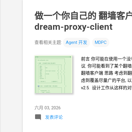
做一个你自己的 翻墙客
dream-proxy-client
查看相关主题:
Agent
开发
MDPC
前言 你可能在使用一个没
议. 你可能看到了某个翻
翻墙客户端 思路 考虑到
虑到覆盖尽量广的平台, 
v2.5. 设计工作从这样
go 语言 考虑到方便用户
要设计思路 前后端功能设
六月 03, 2026
/api/files GET /api/file
/api/core/status PO
发表评论
文件只会有这一些, 只会少, 不会多.