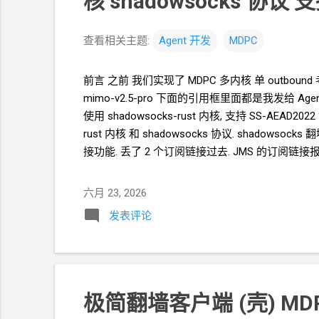
核 shadowsocks
协议 
查看相关主题:
Agent
开发
MDPC
前言 之前 我们实现了 MDPC 多内核 单
outbou
mimo-v2.5-pro 下面的引用框里面都是我发给
Age
使用
shadowsocks-rust
内核, 支持
SS-AEAD2022
rust 内核 和 shadowsocks 协议. shadowsocks
翻
接功能. 丢了
2
个订阅链接过去. JMS
的订阅链接
同时写多个订阅, 把订阅解释结果合并 2. 订阅应该
户有可能 点击多次 “解析并添加” 按钮造成节点信息重复的后果 其它细节
六月 23, 2026
发表评论
极简翻墙客户端
(壳) MD