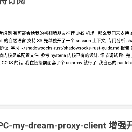
支持订阅
nd 考虑到 有可能会给我的初翻墙朋友推荐 JMS
机场 那么我们来支持 sha
nt
的自然语言 支持
SS 先单独开了一个 session
上下文, 专门分析
sh
协议. 学习 ~/shadowsocks-rust/shadowsocks-rust-guide.md 
墙内核是单配置文件, 参考
hysteria
内核已有的设计. 细节调试 略. 完 支持
报
CORS
的错. 我在链接前面套了个 uniproxy 就行了. 我自己的 pastebin 
在节点解析的上面, 先把订阅的内容填充到节点解析, 还可以手动修改 ou
调试 略. 完 Github https://github.com/crazypeace/my-dre
PC-my-dream-proxy-client 