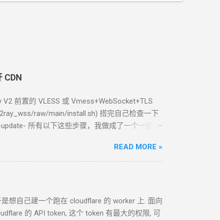
开
CDN
 V2 前置的
VLESS
或
Vmess+WebSocket+TLS
ace/v2ray_wss/raw/main/install.sh) 搭完自己检查一下
-update- 所有以下这些步骤，我做成了一个一键脚
in/install.sh) 2.2 用
Caddy
官方脚本安装
READ MORE »
keyring debian-archive-keyring apt-transport-
/share/keyrings/caddy-stable-archive-keyring.gpg
ist.d/caddy-stable.list sudo apt update sudo apt
ases 找最新的版本 cd /tmp wget https://...
想自己建一个跑在 cloudflare 的 worker
上. 面向
are 的 API token, 这个 token 有最大的权限, 可