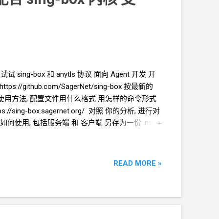
试试 sing-box 和 anytls 协议 面向
Agent
开发 开
://github.com/SagerNet/sing-box 按最新的
ox 的使用方法, 配置文件用什么格式 用怎样的命令形式
/sing-box.sagernet.org/ 对照 你的分析, 进行对
应该如何使用, 包括服务端 和 客户端 另存为一份 .md
你先学习一下这个项目 现在要继续 开发支持 sing-box 内核
动命令等） - ~/repos/sing-box/ANYTLS.md
280 sing-box 配置文件 多文件同目录 启动命令
READ MORE »
bound , outbound.json 里面只有 outbound 类似
以后再设计. 测试和调试 略 功能类的测试, 先让