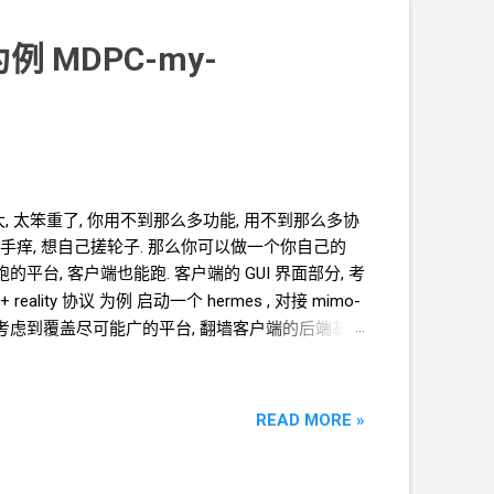
例 MDPC-my-
 太笨重了, 你用不到那么多功能, 用不到那么多协
手痒, 想自己搓轮子. 那么你可以做一个你自己的
核能跑的平台, 客户端也能跑. 客户端的
GUI
界面部分, 考
reality
协议 为例 启动一个 hermes , 对接 mimo-
 考虑到覆盖尽可能广的平台, 翻墙客户端的后端基于
和反复拉扯的部分在此省略. 只记录一些最终保留的重
量文本发给后端 前后端
API
设计 配置文件操作 —
i/files/{filename} 进程操作 — /api/core GET
READ MORE »
re/test 设计前端时, 为了简化, 预设以下一些约束条件 后端的配置
on...