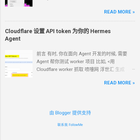
User.API Tokens 这个
cloudflare token 有
Vmess+WebSocket+TLS 设置好域名解析, 如
Account.API Tokens, User.API Tokens 的权限
READ MORE »
vless.mydomain.com , CDN
关掉 bash <(curl -L
cfut_***************************************
https://github.com/crazypeace/v2ray_wss/raw
********* 在你自己的 .env 文件中保存好 新建
/main/install.sh) 搭完自己检查一下是否能正常
Cloudflare 设置 API token 为你的
Hermes
一个 cloudflare worker , 测试能否获取 这个页
使用 CDN
可以开 2. 搭建
NaiveProxy 2.1 设置域
Agent
面的内容 https://www.dapenti.com/blog/blog-
名解析, 如 np.mydomain.com , CDN
关掉 -
responsive-new.asp?subjectid=184&name=xilei
update- 所有以下这些步骤，我做成了一个一键
前言 有时, 你在面向
Agent
开发的时候, 需要
Agent
返回的结果看起来正常 我现在需要你通
脚本。执行这个脚本，以下步骤都不用手搓
Agent
帮你测试
worker
项目 比如, <用
过 这个 worker 生成 RSS 输出 一会儿
Agent
就
了。 bash <(curl -L
Cloudflare worker 抓取 喷嚏网 浮世汇 生成
完成了 用浏览器和
RSS
软件试了一下, 正常. 接
https://github.com/crazypeace/naive/raw/main
RSS> 这样的开发过程
下来, 做一些优化. 改造为定时触发 生成
RSS, 定
/install.sh) 2.2 用
Caddy
官方脚本安装
Caddy 来
READ MORE »
https://blog.icdyct.nyc.mn/2026/07/cloudflare-
时每天
0:00
生成. 生成的
RSS
结果保存在
KV
源:
worker-rss.html 有时, 你需要
Agent
代替你照着
中, 每次访问从
KV
中读取结果. 全文 HTML + 短
https://caddyserver.com/docs/install#debian-
教程设置一些
worker 或者
KV 或者
R2 等 比如,
description (500
字) 条数降到 10 篇全文
ubuntu-raspbian sudo apt install -y debian-
<ShareX 将图片上传到 R2
对象存储 通过
S3
上
======== 完 Github
keyring debian-archive-keyring apt-transport-
由 Blogger 提供支持
传器>
https://github.com/crazypeace/rss-worker
https curl -1sLf
https://blog.icdyct.nyc.mn/2026/06/sharex-r2-
联系我 FollowMe
'https://dl.cloudsmith.io/public/caddy/stable/gp
s3.html 上面这些操作都需要一个前提, 你设置好
g.key' | sudo gpg --dearmor -o
Cloudflare 的 API token, 让
Agent
使用.