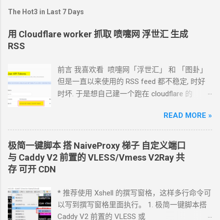
The Hot3 in Last 7 Days
用 Cloudflare worker 抓取 喷嚏网 浮世汇 生成
RSS
前言 我喜欢看 喷嚏网「浮世汇」 和 「图卦」
但是一直以来使用的
RSS feed
都不稳定, 时好
时坏. 于是想自己建一个跑在 cloudflare 的
worker
上. 面向
Agent
开发 Hermes 对接 grok-
READ MORE »
4.5 下面的引用框里面都是我发给
Agent
的自然
语言 我要创建一个 cloudflare 的 API token, 这
个 token 有最大的权限, 可以用来创建各种小权
极简一键脚本 搭
NaiveProxy
梯子 自定义端口
限的 API token. 告诉我应该怎样一步一步操作. *
与
Caddy V2
前置的
VLESS/Vmess V2Ray
共
我的
agent
跑在
VPS
上, 所以我只能这么干. 遇
存 可开
CDN
到问题可以截图发给
Agent
问应该点哪里. 如果
你的
Agent
跑在你自己电脑上, 你让
Agent
自己
* 推荐使用 Xshell 的撰写窗格，这样多行命令可
操作电脑的浏览器就行了. 你应该创建这么一个
以写到撰写窗格里面执行。 1. 极简一键脚本搭
API token 关键注意权限 Account.API Tokens,
Caddy V2 前置的
VLESS
或